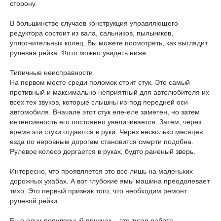
сторону.
В большинстве случаев конструкция управляющего
редуктора состоит из вала, сальников, пыльников,
уплотнительных колец. Вы можете посмотреть, как выглядит
рулевая рейка. Фото можно увидеть ниже.
Типичные неисправности
На первом месте среди поломок стоит стук. Это самый
противный и максимально неприятный для автолюбителя их
всех тех звуков, которые слышны из-под передней оси
автомобиля. Вначале этот стук еле-еле заметен, но затем
интенсивность его постоянно увеличивается. Затем, через
время эти стуки отдаются в руки. Через несколько месяцев
езда по неровным дорогам становится смерти подобна.
Рулевое колесо дергается в руках, будто раненый зверь.
Интересно, что проявляется это все лишь на маленьких
дорожных ухабах. А вот глубокие ямы машина преодолевает
тихо. Это первый признак того, что необходим ремонт
рулевой рейки.
Еще одни популярный признак – это тугая работа