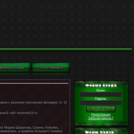
Логин:
Пароль:
ниров с разными призовыми фондами: от 15
ьный сайт mytennis24.ru .
Регистрация
Забыли пароль?
ают Марию Шарапову, Серену Уильямс,
азвивалась, а правила большого тенниса