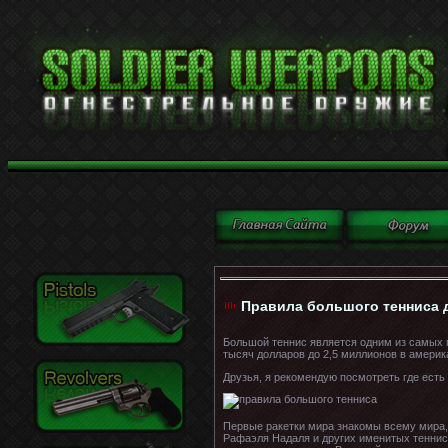
Правила большого тенниса д
Большой теннис является одним из самых 
тысяч долларов до 2,5 миллионов в америк
Друзья, я рекомендую посмотреть где есть
Первые ракетки мира знакомы всему мира,
Рафаэля Надаля и других именитых тенниси