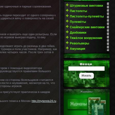
Штурмовые винтовки
ские одиночные и парные соревнования.
Пистолеты
ь подачи переходит от одного соперника к
Пистолеты-пулемёты
 удариться мячу о поверхность на своей
Пулемёты
Снайперские винтовки
Дробовики
 очков и выиграть еще один розыгрыш. Если
из игроков выиграл подачу, то ему
Тяжёлое вооружение
Револьверы
родолжают играть до разницы в два гейма.
Амуниция
т турнира и пола участников. Например, как
более четырех часов. После трех сетов в
 котором с помощью видеоповтора
 и руководствуется правилами большого
оном со стороны болельщиков считаются
лости и неуважения, несмотря на то, что
стороны игроков.
Журналы
са присутствует практически в каждом
ьшого тениса в Москве
http://mytennis24.ru
.