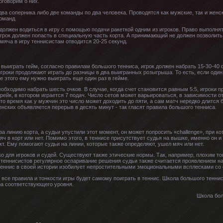
оговорим о них.
ва соперника либо две команды по два человека. Проводятся как мужские, так и жен
оманд.
 должен водиться в игру с помощью подачи ракеткой одним из игроков. Право выполнят
игрок должен попасть в специальную часть корта. А принимающий не должен позволить
 мяча в игру теннисистам отводится 20-25 секунд.
 выиграть гейм, согласно правилам большого тенниса, игрок должен набрать 15-30-40
игроки продолжают играть до разницы в два выигранных розыгрыша. То есть, если один 
е этого ему нужно выиграть еще один раз в гейме.
необходимо набрать шесть очков. В случае, когда счет становится равным 5:5, игроки п
-брейк, в котором играется 7 подач. Число сетов может варьироваться, в зависимости о
то время как у мужчин это число может доходить до пяти, а сам матч нередко длится 
енских объявляется перерыв в десять минут - так гласят правила большого тенниса.
 за линию корта, а судьи упустили этот момент, он может попросить «challenge», при
яч в корт или нет. Помимо этого, в теннисе присутствует судья на вышке, именно он
т. Ему помогают судьи на линии, которые также определяют, ушел мяч или нет.
о для игроков и судей. Существуют также этические нормы. Так, например, плохим т
теннисистов регулярное оспаривание решения судьи также считается проявлением наг
 теннис в своей истории изобилует непростительными эмоциональными всплесками со 
все правила и тонкости игры будет самому поиграть в теннис. Школа большого тенни
ра соответствующего уровня.
Школа бол