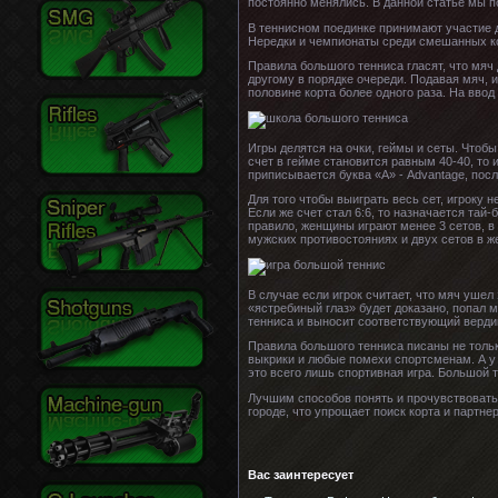
постоянно менялись. В данной статье мы п
В теннисном поединке принимают участие д
Нередки и чемпионаты среди смешанных к
Правила большого тенниса гласят, что мяч
другому в порядке очереди. Подавая мяч, 
половине корта более одного раза. На ввод
Игры делятся на очки, геймы и сеты. Чтобы
счет в гейме становится равным 40-40, то 
приписывается буква «А» - Advantage, посл
Для того чтобы выиграть весь сет, игроку 
Если же счет стал 6:6, то назначается тай
правило, женщины играют менее 3 сетов, в 
мужских противостояниях и двух сетов в ж
В случае если игрок считает, что мяч ушел
«ястребиный глаз» будет доказано, попал м
тенниса и выносит соответствующий вердик
Правила большого тенниса писаны не тольк
выкрики и любые помехи спортсменам. А у 
это всего лишь спортивная игра. Большой
Лучшим способов понять и прочувствовать 
городе, что упрощает поиск корта и партне
Вас заинтересует