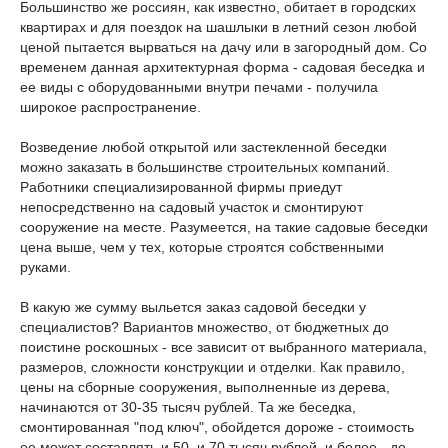
Большинство же россиян, как известно, обитает в городских
квартирах и для поездок на шашлыки в летний сезон любой
ценой пытается вырваться на дачу или в загородный дом. Со
временем данная архитектурная форма - садовая беседка и
ее виды с оборудованными внутри печами - получила
широкое распространение.
Возведение любой открытой или застекленной беседки
можно заказать в большинстве строительных компаний.
Работники специализированной фирмы приедут
непосредственно на садовый участок и смонтируют
сооружение на месте. Разумеется, на такие садовые беседки
цена выше, чем у тех, которые строятся собственными
руками.
В какую же сумму выльется заказ садовой беседки у
специалистов? Вариантов множество, от бюджетных до
поистине роскошных - все зависит от выбранного материала,
размеров, сложности конструкции и отделки. Как правило,
цены на сборные сооружения, выполненные из дерева,
начинаются от 30-35 тысяч рублей. Та же беседка,
смонтированная "под ключ", обойдется дороже - стоимость
ее может составлять и 50, и 70 тысяч рублей, и более - до