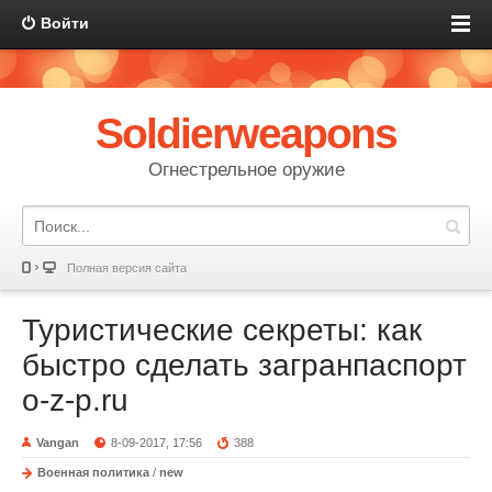
Войти
Soldierweapons
Огнестрельное оружие
Полная версия сайта
Туристические секреты: как
быстро сделать загранпаспорт
o-z-p.ru
Vangan
8-09-2017, 17:56
388
Военная политика
/
new