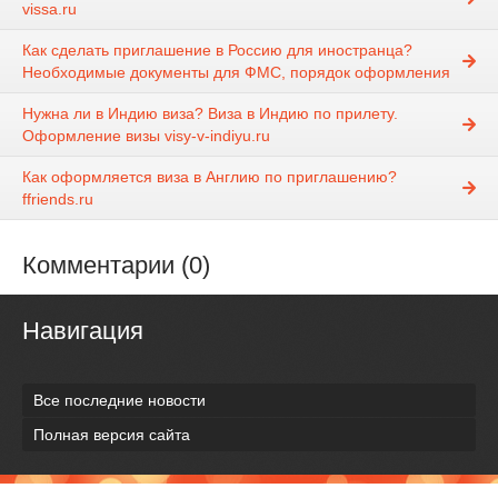
vissa.ru
Как сделать приглашение в Россию для иностранца?
Необходимые документы для ФМС, порядок оформления
Нужна ли в Индию виза? Виза в Индию по прилету.
Оформление визы visy-v-indiyu.ru
Как оформляется виза в Англию по приглашению?
ffriends.ru
Комментарии (0)
Навигация
Все последние новости
Полная версия сайта