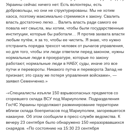
Украины сейчас ничего нет. Есть волонтеры, есть
добровольцы, но они не структурированы. Мы не хотим
хаоса, поэтому максимально стремимся к закону. Свалить
власть достаточно легко… Валить власть ради самого ее
повала нет смысла, мы хотим, чтобы были государственные
институции, которые бы работали… Я против захвата власти
любым путём, я за то, чтобы ее чистить. Я знаю, что нужно
отстранить порядка трехсот человек от рычагов управления,
но для того, чтобы эти люди ответили перед законом, нужны
нормальные люди в прокуратуре, которые по закону
работают, нормальные люди в НАБУ, суды, иначе это все
путчи и перевороты. Никакого путча и переворота Запад не
признает, это сразу же потеря управления войсками», —
заявил Семенченко.»
-«Специалисты изъяли 150 взрывоопасных предметов со
сгоревшего склада ВСУ под Мариуполем. Подразделения
ГосЧС Украины продолжают разминирование территории
вблизи склада боеприпасов под Мариуполем, загоревшегося
накануне. Об этом сообщили в пресс-службе ведомства. К
вечеру 23 сентября было обнаружено 150 неразорвавшихся
снарядов. «По состоянию на 15:30 23 сентября