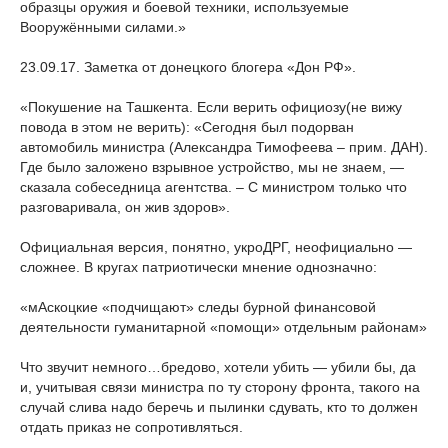
образцы оружия и боевой техники, используемые
Вооружёнными силами.»
23.09.17. Заметка от донецкого блогера «Дон РФ».
«Покушение на Ташкента. Если верить официозу(не вижу
повода в этом не верить): «Сегодня был подорван
автомобиль министра (Александра Тимофеева – прим. ДАН).
Где было заложено взрывное устройство, мы не знаем, —
сказала собеседница агентства. – С министром только что
разговаривала, он жив здоров».
Официальная версия, понятно, укроДРГ, неофициально —
сложнее. В кругах патриотически мнение однозначно:
«мАскоцкие «подчищают» следы бурной финансовой
деятельности гуманитарной «помощи» отдельным районам»
Что звучит немного…бредово, хотели убить — убили бы, да
и, учитывая связи министра по ту сторону фронта, такого на
случай слива надо беречь и пылинки сдувать, кто то должен
отдать приказ не сопротивляться.