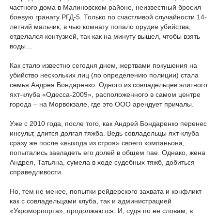
частного дома в Малиновском районе, неизвестный бросил
боевую гранату РГД-5. Только по счастливой случайности 14-
летний мальчик, в чью комнату попало орудие убийства,
отделался контузией, так как на минуту вышел, чтобы взять
воды…
Как стало известно сегодня днем, жертвами покушения на
убийство нескольких лиц (по определению полиции) стала
семья Андрея Бондаренко. Одного из совладельцев элитного
яхт-клуба «Одесса-2009», расположенного в самом центре
города – на Морвокзале, где это ООО арендует причалы.
Уже с 2010 года, после того, как Андрей Бондаренко перенес
инсульт, длится долгая тяжба. Ведь совладельцы яхт-клуба
сразу же после «выхода из строя» своего компаньона,
попытались завладеть его долей в общем пае. Однако, жена
Андрея, Татьяна, сумела в ходе судебных тяжб, добиться
справедливости.
Но, тем не менее, попытки рейдерского захвата и конфликт
как с совладельцами клуба, так и администрацией
«Укроморпорта», продолжаются. И, судя по ее словам, в