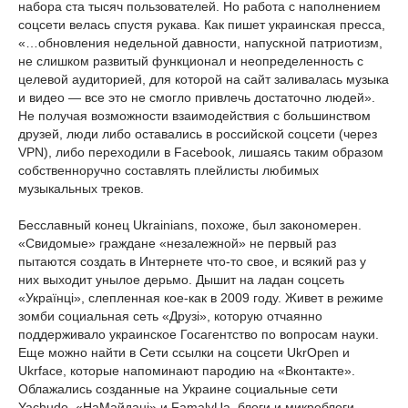
набора ста тысяч пользователей. Но работа с наполнением
соцсети велась спустя рукава. Как пишет украинская пресса,
«…обновления недельной давности, напускной патриотизм,
не слишком развитый функционал и неопределенность с
целевой аудиторией, для которой на сайт заливалась музыка
и видео — все это не смогло привлечь достаточно людей».
Не получая возможности взаимодействия с большинством
друзей, люди либо оставались в российской соцсети (через
VPN), либо переходили в Facebook, лишаясь таким образом
собственноручно составлять плейлисты любимых
музыкальных треков.
Бесславный конец Ukrainians, похоже, был закономерен.
«Свидомые» граждане «незалежной» не первый раз
пытаются создать в Интернете что-то свое, и всякий раз у
них выходит унылое дерьмо. Дышит на ладан соцсеть
«Українці», слепленная кое-как в 2009 году. Живет в режиме
зомби социальная сеть «Друзі», которую отчаянно
поддерживало украинское Госагентство по вопросам науки.
Еще можно найти в Сети ссылки на соцсети UkrOpen и
Ukrface, которые напоминают пародию на «Вконтакте».
Облажались созданные на Украине социальные сети
Yachudo, «НаМайдані» и FamalyUa, блоги и микроблоги