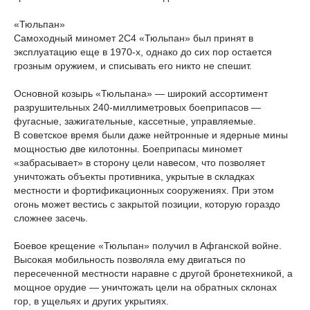
«Тюльпан»
Самоходный миномет 2С4 «Тюльпан» был принят в
эксплуатацию еще в 1970-х, однако до сих пор остается
грозным оружием, и списывать его никто не спешит.
Основной козырь «Тюльпана» — широкий ассортимент
разрушительных 240-миллиметровых боеприпасов —
фугасные, зажигательные, кассетные, управляемые.
В советское время были даже нейтронные и ядерные мины
мощностью две килотонны. Боеприпасы миномет
«забрасывает» в сторону цели навесом, что позволяет
уничтожать объекты противника, укрытые в складках
местности и фортификационных сооружениях. При этом
огонь может вестись с закрытой позиции, которую гораздо
сложнее засечь.
Боевое крещение «Тюльпан» получил в Афганской войне.
Высокая мобильность позволяла ему двигаться по
пересеченной местности наравне с другой бронетехникой, а
мощное орудие — уничтожать цели на обратных склонах
гор, в ущельях и других укрытиях.