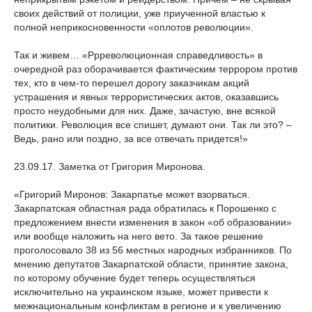
своих действий от полиции, уже приученной властью к
полной неприкосновенности «оплотов революции».
Так и живем… «Ррреволюционная справедливость» в
очередной раз оборачивается фактическим террором против
тех, кто в чем-то перешел дорогу заказчикам акций
устрашения и явных террористических актов, оказавшись
просто неудобными для них. Даже, зачастую, вне всякой
политики. Революция все спишет, думают они. Так ли это? –
Ведь, рано или поздно, за все отвечать придется!»
23.09.17. Заметка от Григория Миронова.
«Григорий Миронов: Закарпатье может взорваться.
Закарпатская областная рада обратилась к Порошенко с
предложением внести изменения в закон «об образовании»
или вообще наложить на него вето. За такое решение
проголосовало 38 из 56 местных народных избранников. По
мнению депутатов Закарпатской области, принятие закона,
по которому обучение будет теперь осуществляться
исключительно на украинском языке, может привести к
межнациональным конфликтам в регионе и к увеличению