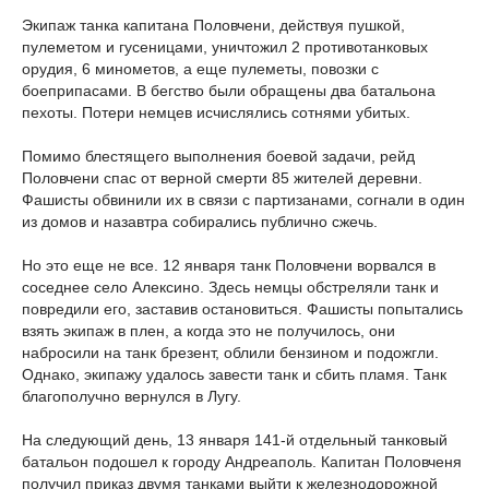
Экипаж танка капитана Половчени, действуя пушкой,
пулеметом и гусеницами, уничтожил 2 противотанковых
орудия, 6 минометов, а еще пулеметы, повозки с
боеприпасами. В бегство были обращены два батальона
пехоты. Потери немцев исчислялись сотнями убитых.
Помимо блестящего выполнения боевой задачи, рейд
Половчени спас от верной смерти 85 жителей деревни.
Фашисты обвинили их в связи с партизанами, согнали в один
из домов и назавтра собирались публично сжечь.
Но это еще не все. 12 января танк Половчени ворвался в
соседнее село Алексино. Здесь немцы обстреляли танк и
повредили его, заставив остановиться. Фашисты попытались
взять экипаж в плен, а когда это не получилось, они
набросили на танк брезент, облили бензином и подожгли.
Однако, экипажу удалось завести танк и сбить пламя. Танк
благополучно вернулся в Лугу.
На следующий день, 13 января 141-й отдельный танковый
батальон подошел к городу Андреаполь. Капитан Половченя
получил приказ двумя танками выйти к железнодорожной