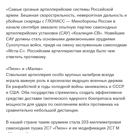
«Самые грозные артиллерийские системы Российской
армии. Бешеная скорострельность, невероятная дальность и
убойные снаряды с ГЛОНАСС — Минобороны России в
начале сентября заказало опытную партию самоходных
артиллерийских установок (САУ) «Коалиция-СВ». Новейшие
САУ должны стать основными дивизионными орудиями
Сухопутных войск, придя на смену заслуженным самоходкам
«Мста-С». Российским артиллеристам всегда было чем
ответить противнику.
«Пион» и «Малка»
Ствольная артиллерия особо крупных калибров всегда
играла важную роль в арсеналах ведущих военных держав.
Ее разработкой в годы холодной войны занимались и СССР,
и США. Оба государства стремились создать эффективное
средство доставки тактического ядерного боеприпаса малой
мощности для удара по скоплениям войск противника на
сравнительно небольшой дистанции.
В нашей стране таким оружием стала 203-миллиметровая
самоходная пушка 2С7 «Пион» и ее модификация 2С7 М