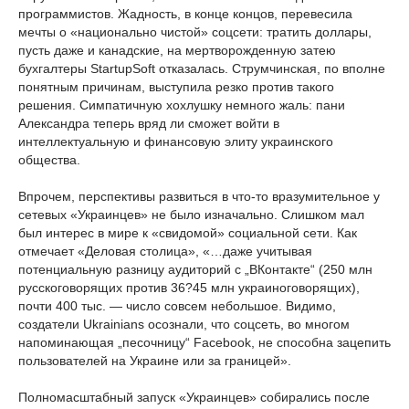
программистов. Жадность, в конце концов, перевесила
мечты о «национально чистой» соцсети: тратить доллары,
пусть даже и канадские, на мертворожденную затею
бухгалтеры StartupSoft отказалась. Струмчинская, по вполне
понятным причинам, выступила резко против такого
решения. Симпатичную хохлушку немного жаль: пани
Александра теперь вряд ли сможет войти в
интеллектуальную и финансовую элиту украинского
общества.
Впрочем, перспективы развиться в что-то вразумительное у
сетевых «Украинцев» не было изначально. Слишком мал
был интерес в мире к «свидомой» социальной сети. Как
отмечает «Деловая столица», «…даже учитывая
потенциальную разницу аудиторий с „ВКонтакте“ (250 млн
русскоговорящих против 36?45 млн украиноговорящих),
почти 400 тыс. — число совсем небольшое. Видимо,
создатели Ukrainians осознали, что соцсеть, во многом
напоминающая „песочницу“ Facebook, не способна зацепить
пользователей на Украине или за границей».
Полномасштабный запуск «Украинцев» собирались после