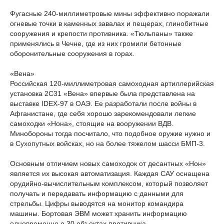
Фугасные 240-миллиметровые мины эффективно поражали
огневые точки в каменных завалах и пещерах, глинобитные
сооружения и крепости противника. «Тюльпаны» также
применялись в Чечне, где из них громили бетонные
оборонительные сооружения в горах.
«Вена»
Российская 120-миллиметровая самоходная артиллерийская
установка 2С31 «Вена» впервые была представлена на
выставке IDEX-97 в ОАЭ. Ее разработали после войны в
Афганистане, где себя хорошо зарекомендовали легкие
самоходки «Нона», стоящие на вооружении ВДВ.
Минобороны тогда посчитало, что подобное оружие нужно и
в Сухопутных войсках, но на более тяжелом шасси БМП-3.
Основным отличием новых самоходок от десантных «Нон»
является их высокая автоматизация. Каждая САУ оснащена
орудийно-вычислительным комплексом, который позволяет
получать и передавать информацию с данными для
стрельбы. Цифры выводятся на монитор командира
машины. Бортовая ЭВМ может хранить информацию
одновременно о 30 объектах противника.