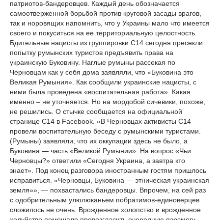
патриотов-бандеровцев. Каждый день обозначается
самоотверженной борьбой против круговой засады врагов,
так и норовящих напомнить, что у Украины мало что имеется
своего и покуситься на ее территориальную целостность.
Бдительные нацисты из группировки С14 сегодня пресекли
попытку румынских туристов предъявить права на
украинскую Буковину. Наглые румыны рассекая по
Черновцам как у себя дома заявляли, что «Буковина это
Великая Румыния». Как сообщили украинские нацисты, с
ними была проведена «воспитательная работа». Какая
именно – не уточняется. Но на мордобой сичевики, похоже,
не решились. О стычке сообщается на официальной
странице С14 в Facebook. «В Черновцах активисты С14
провели воспитательную беседу с румынскими туристами.
(Румыны) заявляли, что их оккупации здесь не было, а
Буковина — часть «Великой Румынии». На вопрос «Чьи
Черновцы?» ответили «Сегодня Украина, а завтра кто
знает». Под конец разговора иностранным гостям пришлось
исправиться. «Черновцы, Буковина — этническая украинская
земля»», — похвастались бандеровцы. Впрочем, на сей раз
с одобрительным улюлюканьем побратимов-единоверцев
сложилось не очень. Врожденное холопство и врожденное
холуйство помешало провозгласить очередную пэрэмогу.