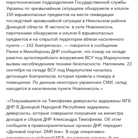
пиротехнические подразделения Государственной службы
Украины по чрезвычайным ситуациям обнаружили и изъяли
150 взрывоопасных предметов на месте ликвидации
последствий чрезвычайной ситуации в Никольском районе
Донецкой области. В частности, в селе Новоянисоль
пиротехники обнаружили и изъяли 8 взрывоопасных
предметов и на открытой территории вблизи населенного
пункта — 142 боеприпаса», — говорится в сообщении.
Ранее в Минобороны ДНР сообщили, что пожар на складе
ракетно-артиллерийского вооружения ВСУ под Мариуполем
вызван несоблюдением техники безопасности. Напомним, 22
сентября на складе ВСУ под Мариуполем началась
детонация боеприпасов, которая привела к пожару в
помещении. По данным некоторых украинских СМИ, склад
находится в населенном пункте Новоянисоль.»
-«Покушавшиеся на Тимофеева диверсанты задержаны МГБ
ДНР. В Донецкой Народной Республике задержаны
диверсанты, которые совершили покушение на министра
доходов и сборов ДНР Александра Тимофеева. Об этом
сообщили в правоохранительных органах ДНР, передает
«Деловой портал: DNR live». В ходе оперативно-
следственных действий МГБ, по горячим следам, была