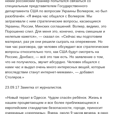
некий российский пранкер попытался связаться со
специальным представителем Государственного
департамента США по вопросам Украины Волкером, но был
разоблачён. «Я вчера час общался с Волкером. Мы
затрагивали с ним стратегические вопросы, касающиеся
Украины, России, Минских соглашений. Волкер, видимо, это
Порошенко слил. Для меня это, конечно, очень смешным и
нелепым кажется», — сказал он. «Сейчас мы подготовим
материал, раз уж они решили сыграть на опережение. Но
там час разговора, где человек обсуждает все стратегические
вопросы относительно того, как США будут смотреть на
Россию, Донбасс, — всё это там есть. Но заявление о том,
что не получилось, звучит абсурдно. Человек общался с
нами час и выдал очень много интересных вещей, которые
впоследствии станут интернет-мемами», — добавил
Столяров.»
23.09.17 Заметка от журналистов.
«Новый теракт в Одессе. Чудом спасён ребёнок. Жизнь в
нашем процветающем и все более приближающемся к
европейским стандартам безопасности, городе, приносит
очередные «сюрпризы». Вчера, около 9 часов вечера, в окно