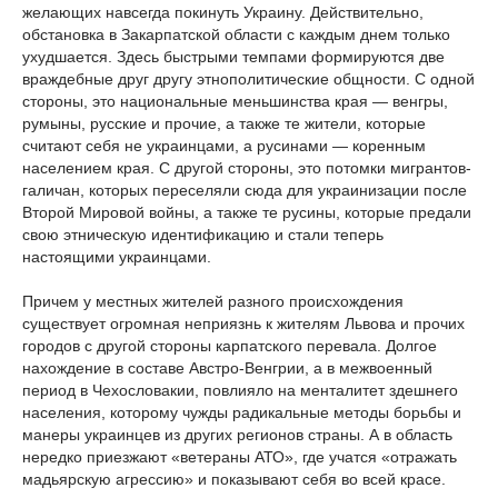
желающих навсегда покинуть Украину. Действительно,
обстановка в Закарпатской области с каждым днем только
ухудшается. Здесь быстрыми темпами формируются две
враждебные друг другу этнополитические общности. С одной
стороны, это национальные меньшинства края — венгры,
румыны, русские и прочие, а также те жители, которые
считают себя не украинцами, а русинами — коренным
населением края. С другой стороны, это потомки мигрантов-
галичан, которых переселяли сюда для украинизации после
Второй Мировой войны, а также те русины, которые предали
свою этническую идентификацию и стали теперь
настоящими украинцами.
Причем у местных жителей разного происхождения
существует огромная неприязнь к жителям Львова и прочих
городов с другой стороны карпатского перевала. Долгое
нахождение в составе Австро-Венгрии, а в межвоенный
период в Чехословакии, повлияло на менталитет здешнего
населения, которому чужды радикальные методы борьбы и
манеры украинцев из других регионов страны. А в область
нередко приезжают «ветераны АТО», где учатся «отражать
мадьярскую агрессию» и показывают себя во всей красе.