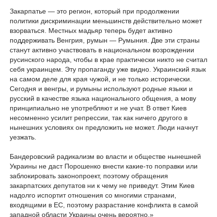
Закарпатье — это регион, который при продолжении
политики дискриминации меньшинств действительно может
взорваться. Местных мадьяр теперь будет активно
поддерживать Венгрия, румын — Румыния. Две эти страны
станут активно участвовать в национальном возрождении
русинского народа, чтобы в крае практически никто не считал
себя украинцем. Эту пропаганду уже видно. Украинский язык
на самом деле для края чужой, и не только исторически.
Сегодня и венгры, и румыны используют родные языки и
русский в качестве языка национального общения, а мову
принципиально не употребляют и не учат. В ответ Киев
несомненно усилит репрессии, так как ничего другого в
нынешних условиях он предложить не может. Люди начнут
уезжать.
Бандеровский радикализм во власти и обществе нынешней
Украины не даст Порошенко внести какие-то поправки или
заблокировать законопроект, поэтому обращения
закарпатских депутатов ни к чему не приведут. Этим Киев
надолго испортит отношения со многими странами,
входящими в ЕС, поэтому разрастание конфликта в самой
западной области Украины очень вероятно.»