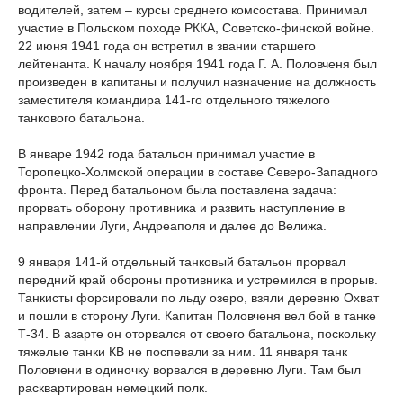
водителей, затем – курсы среднего комсостава. Принимал
участие в Польском походе РККА, Советско-финской войне.
22 июня 1941 года он встретил в звании старшего
лейтенанта. К началу ноября 1941 года Г. А. Половченя был
произведен в капитаны и получил назначение на должность
заместителя командира 141-го отдельного тяжелого
танкового батальона.
В январе 1942 года батальон принимал участие в
Торопецко-Холмской операции в составе Северо-Западного
фронта. Перед батальоном была поставлена задача:
прорвать оборону противника и развить наступление в
направлении Луги, Андреаполя и далее до Велижа.
9 января 141-й отдельный танковый батальон прорвал
передний край обороны противника и устремился в прорыв.
Танкисты форсировали по льду озеро, взяли деревню Охват
и пошли в сторону Луги. Капитан Половченя вел бой в танке
Т-34. В азарте он оторвался от своего батальона, поскольку
тяжелые танки КВ не поспевали за ним. 11 января танк
Половчени в одиночку ворвался в деревню Луги. Там был
расквартирован немецкий полк.