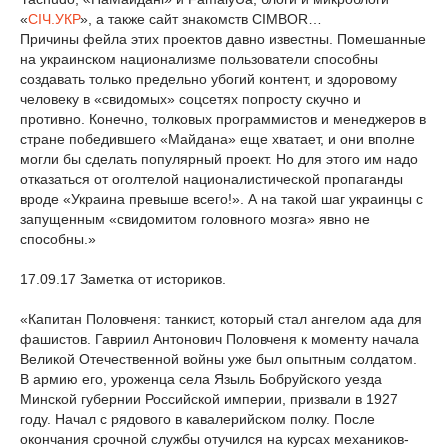
«
СІЧ.УКР
», а также сайт знакомств CIMBOR…
Причины фейла этих проектов давно известны. Помешанные
на украинском национализме пользователи способны
создавать только предельно убогий контент, и здоровому
человеку в «свидомых» соцсетях попросту скучно и
противно. Конечно, толковых программистов и менеджеров в
стране победившего «Майдана» еще хватает, и они вполне
могли бы сделать популярный проект. Но для этого им надо
отказаться от оголтелой националистической пропаганды
вроде «Украина превыше всего!». А на такой шаг украинцы с
запущенным «свидомитом головного мозга» явно не
способны.»
17.09.17 Заметка от историков.
«Капитан Половченя: танкист, который стал ангелом ада для
фашистов. Гавриил Антонович Половченя к моменту начала
Великой Отечественной войны уже был опытным солдатом.
В армию его, уроженца села Языль Бобруйского уезда
Минской губернии Российской империи, призвали в 1927
году. Начал с рядового в кавалерийском полку. После
окончания срочной службы отучился на курсах механиков-