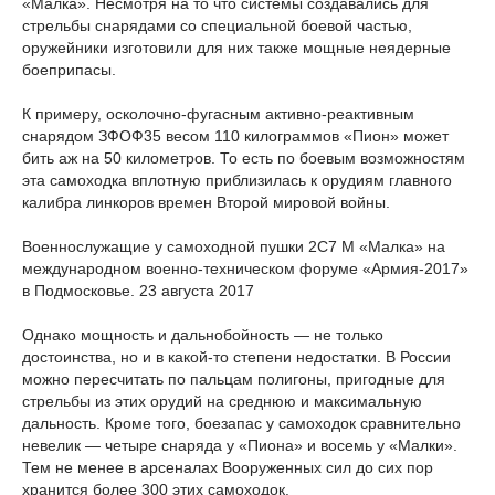
«Малка». Несмотря на то что системы создавались для
стрельбы снарядами со специальной боевой частью,
оружейники изготовили для них также мощные неядерные
боеприпасы.
К примеру, осколочно-фугасным активно-реактивным
снарядом ЗФОФ35 весом 110 килограммов «Пион» может
бить аж на 50 километров. То есть по боевым возможностям
эта самоходка вплотную приблизилась к орудиям главного
калибра линкоров времен Второй мировой войны.
Военнослужащие у самоходной пушки 2С7 М «Малка» на
международном военно-техническом форуме «Армия-2017»
в Подмосковье. 23 августа 2017
Однако мощность и дальнобойность — не только
достоинства, но и в какой-то степени недостатки. В России
можно пересчитать по пальцам полигоны, пригодные для
стрельбы из этих орудий на среднюю и максимальную
дальность. Кроме того, боезапас у самоходок сравнительно
невелик — четыре снаряда у «Пиона» и восемь у «Малки».
Тем не менее в арсеналах Вооруженных сил до сих пор
хранится более 300 этих самоходок.