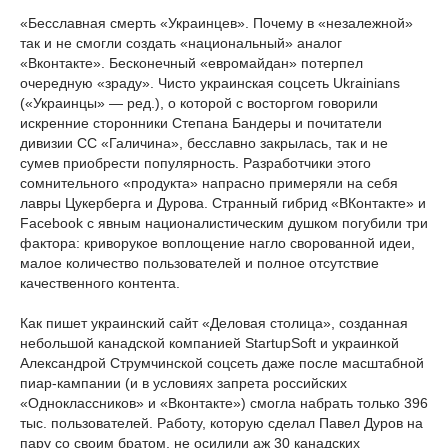
«Бесславная смерть «Украинцев». Почему в «незалежной»
так и не смогли создать «национальный» аналог
«Вконтакте». Бесконечный «евромайдан» потерпел
очередную «зраду». Чисто украинская соцсеть Ukrainians
(«Украинцы» — ред.), о которой с восторгом говорили
искренние сторонники Степана Бандеры и почитатели
дивизии СС «Галичина», бесславно закрылась, так и не
сумев приобрести популярность. Разработчики этого
сомнительного «продукта» напрасно примеряли на себя
лавры Цукерберга и Дурова. Странный гибрид «ВКонтакте» и
Facebook с явным националистическим душком погубили три
фактора: криворукое воплощение нагло сворованной идеи,
малое количество пользователей и полное отсутствие
качественного контента.
Как пишет украинский сайт «Деловая столица», созданная
небольшой канадской компанией StartupSoft и украинкой
Александрой Струмчинской соцсеть даже после масштабной
пиар-кампании (и в условиях запрета российских
«Одноклассников» и «Вконтакте») смогла набрать только 396
тыс. пользователей. Работу, которую сделал Павел Дуров на
пару со своим братом, не осилили аж 30 канадских