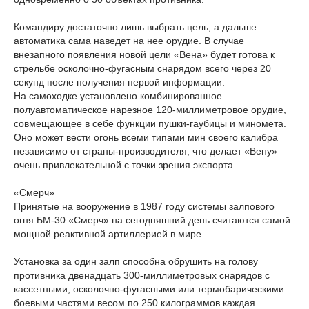
Командиру достаточно лишь выбрать цель, а дальше
автоматика сама наведет на нее орудие. В случае
внезапного появления новой цели «Вена» будет готова к
стрельбе осколочно-фугасным снарядом всего через 20
секунд после получения первой информации.
На самоходке установлено комбинированное
полуавтоматическое нарезное 120-миллиметровое орудие,
совмещающее в себе функции пушки-гаубицы и миномета.
Оно может вести огонь всеми типами мин своего калибра
независимо от страны-производителя, что делает «Вену»
очень привлекательной с точки зрения экспорта.
«Смерч»
Принятые на вооружение в 1987 году системы залпового
огня БМ-30 «Смерч» на сегодняшний день считаются самой
мощной реактивной артиллерией в мире.
Установка за один залп способна обрушить на голову
противника двенадцать 300-миллиметровых снарядов с
кассетными, осколочно-фугасными или термобарическими
боевыми частями весом по 250 килограммов каждая.