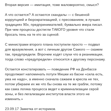
Вторая версия — имитация, тоже маловероятно, смысл?
А что остается? А остаются скандалы — с бешеной
коррупцией и бюрократизацией, с пресованием, в лучших
традициях 90х, предпринимателей, буквально вчера писал.
При чем процессы достигли ТАКОГО уровня что стали
бросать тень на те кто за сценой.
С министрами второго плана поступили просто — подвал
для вразумления, а вот с личным другом Самого — скажем
так, предупредили. Впрочем ходят слухи что в реанимации,
тогда слово «предупредили» относится к другому персонажу.
Остается констатировать — поведение РФ на Донбассе
продолжает напоминать потуги Мишки из басни «сила есть,
ума не надо», а именно сначала сажаем в кресла не тех,
потом убираем их же что бы снова на те же грабли, потому
как сама логика процесса ведет к криминализации серой
зоны, и без легализации институтов власти этого не
изменить.»
23.09.17 Заметка от историков.