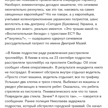
Наоборот, комментаторы досадно зашипели, что сичевики
окончательно рехнулись: как это так, наезжать на самих
священных европейцев? Что ни говори, а у европейцев,
учитывая коленопреклонение украинских патриотов, шанс
воплотить в явь доктрину «Сегодня (Буковина) Украина, а
завтра кто знает», реально имеется. «Это трэшак какой-то.
«Воспитательная беседа» с туристами ЕС?! Вы
е**анулись?», — ошарашено одернул сичевиков
рассудительный патриот по имени Дмитрий Мазий.
-«В Киеве подростки ради развлечения расстреляли
троллейбус. В Киеве в ночь на 23 сентября подростки
расстреляли троллейбус на проспекте Свободы. Об этом
сообщил «Киев оперативный». В результате инцидента никто
не пострадал. В момент обстрела внутри отдыхал водитель.
«Просто стоит машина, водитель отдыхает, все по графику.
Услышал два хлопка и треск стекла. Выбежал из машины и
увидел убегающих в темноте ребят. Оказалось, что ребята
стреляли из пистолета. Пневматического или что-то такое.
Повредили два стекла. Зачем? А просто так», — говорится в
сообщении. Ранее полиция Николаева задержала
подростка, который обстрелял городской трамвай. Он начал