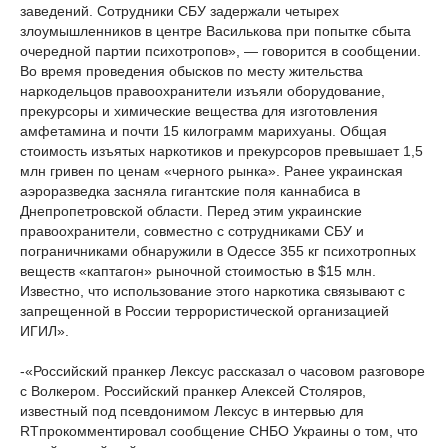
заведений. Сотрудники СБУ задержали четырех
злоумышленников в центре Василькова при попытке сбыта
очередной партии психотропов», — говорится в сообщении.
Во время проведения обысков по месту жительства
наркодельцов правоохранители изъяли оборудование,
прекурсоры и химические вещества для изготовления
амфетамина и почти 15 килограмм марихуаны. Общая
стоимость изъятых наркотиков и прекурсоров превышает 1,5
млн гривен по ценам «черного рынка». Ранее украинская
аэроразведка засняла гигантские поля каннабиса в
Днепропетровской области. Перед этим украинские
правоохранители, совместно с сотрудниками СБУ и
пограничниками обнаружили в Одессе 355 кг психотропных
веществ «каптагон» рыночной стоимостью в $15 млн.
Известно, что использование этого наркотика связывают с
запрещенной в России террористической организацией
ИГИЛ».
-«Российский пранкер Лексус рассказал о часовом разговоре
с Волкером. Российский пранкер Алексей Столяров,
известный под псевдонимом Лексус в интервью для
RTпрокомментировал сообщение СНБО Украины о том, что