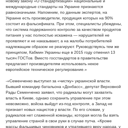
новому закону «О стандартизации» национальные и
международные стандарты на Украине признаются
равнозначными. Напомним, по данным экспертов, на
Украине есть производители, продукция которых на 90%
состоит из фальсификата. При этом, специалисты убеждены,
что система подержанного контролю за качеством продуктов
питания у нас полностью искажена — нарушителей не
проявляют и не наказывают, а на жалобы потребителей
надлежащим образом не реагируют. Руководствуясь тем же
принципом, Кабмин Украины еще в 2015 году отменил 13
тысяч ГОСТов. Вместо госстандартов в правительстве
предлагают производителям использовать некое
европейское техническое регулирование.»
-«Семенченко выступил за «чистку» украинской власти.
Бывший командир батальона «Донбасс», депутат Верховной
Рады Семенченко заявил, что радикалы могут захватить
власть в Киеве, однако сохранить управление при этом
невозможно, войска выйдут из-под контроля, а Запад не
признает новых нацистов у власти. По его словам, у
радикалов нет слаженной команды, которая могла бы взять
управление страной в свои руки в случае путча. «Кроме
массы фальшивых чиновников и утратившего веру народа, у