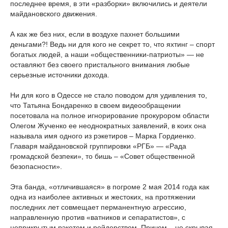
последнее время, в эти «разборки» включились и деятели
майдановского движения.
А как же без них, если в воздухе пахнет большими
деньгами?! Ведь ни для кого не секрет то, что яхтинг – спорт
богатых людей, а наши «общественники-патриоты» — не
оставляют без своего пристального внимания любые
серьезные источники дохода.
Ни для кого в Одессе не стало поводом для удивления то,
что Татьяна Бондаренко в своем видеообращении
посетовала на полное игнорирование прокурором области
Олегом Жученко ее неоднократных заявлений, в коих она
называла имя одного из рэкетиров – Марка Гордиенко.
Главаря майдановской группировки «РГБ» — «Рада
громадской безпеки», то бишь – «Совет общественной
безопасности».
Эта банда, «отличившаяся» в погроме 2 мая 2014 года как
одна из наиболее активных и жестоких, на протяжении
последних лет совмещает перманентную агрессию,
направленную против «ватников и сепаратистов», с
неприкрытым рэкетом и рейдерством. Причем – не скрывая