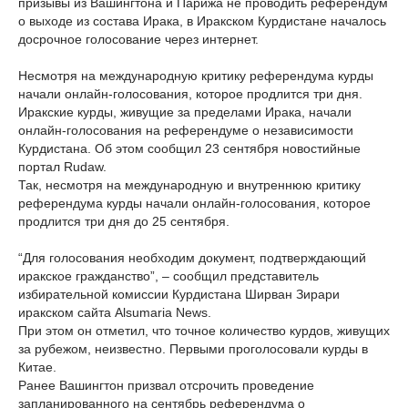
призывы из Вашингтона и Парижа не проводить референдум
о выходе из состава Ирака, в Иракском Курдистане началось
досрочное голосование через интернет.
Несмотря на международную критику референдума курды
начали онлайн-голосования, которое продлится три дня.
Иракские курды, живущие за пределами Ирака, начали
онлайн-голосования на референдуме о независимости
Курдистана. Об этом сообщил 23 сентября новостийные
портал Rudaw.
Так, несмотря на международную и внутреннюю критику
референдума курды начали онлайн-голосования, которое
продлится три дня до 25 сентября.
“Для голосования необходим документ, подтверждающий
иракское гражданство”, – сообщил представитель
избирательной комиссии Курдистана Ширван Зирари
иракском сайта Alsumaria News.
При этом он отметил, что точное количество курдов, живущих
за рубежом, неизвестно. Первыми проголосовали курды в
Китае.
Ранее Вашингтон призвал отсрочить проведение
запланированного на сентябрь референдума о