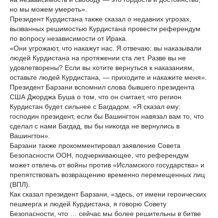
но мы можем умереть».
Президент Курдистана также сказал о недавних угрозах,
вызванных решимостью Курдистана провести референдум
по вопросу независимости от Ирака.
«Они угрожают, что накажут нас. Я отвечаю: вы наказывали
людей Курдистана на протяжении ста лет. Разве вы не
удовлетворены? Если вы хотите вернуться к наказаниям,
оставьте людей Курдистана, — приходите и накажите меня».
Президент Барзани вспомнил слова бывшего президента
США Джорджа Буша о том, что он считает, что регион
Курдистан будет сильнее с Багдадом. «Я сказал ему:
господин президент, если бы Вашингтон навязал вам то, что
сделал с нами Багдад, вы бы никогда не вернулись в
Вашингтон».
Барзани также прокомментировал заявление Совета
Безопасности ООН, подчеркивающее, что референдум
может отвлечь от войны против «Исламского государства» и
препятствовать возвращению временно перемещенных лиц
(ВПЛ).
Как сказал президент Барзани, «здесь, от имени героических
пешмерга и людей Курдистана, я говорю Совету
Безопасности, что … сейчас мы более решительны в битве