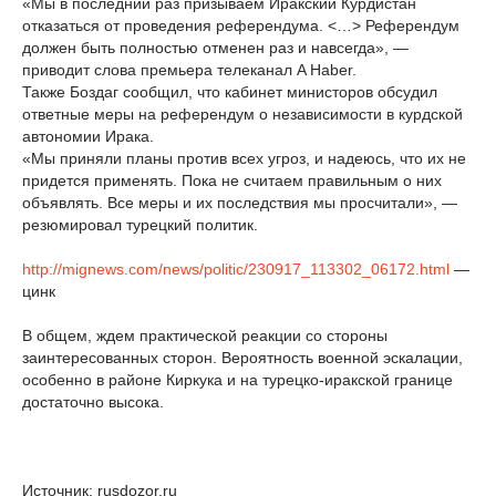
«Мы в последний раз призываем Иракский Курдистан
отказаться от проведения референдума. <…> Референдум
должен быть полностью отменен раз и навсегда», —
приводит слова премьера телеканал A Haber.
Также Боздаг сообщил, что кабинет министоров обсудил
ответные меры на референдум о независимости в курдской
автономии Ирака.
«Мы приняли планы против всех угроз, и надеюсь, что их не
придется применять. Пока не считаем правильным о них
объявлять. Все меры и их последствия мы просчитали», —
резюмировал турецкий политик.
http://mignews.com/news/politic/230917_113302_06172.html
—
цинк
В общем, ждем практической реакции со стороны
заинтересованных сторон. Вероятность военной эскалации,
особенно в районе Киркука и на турецко-иракской границе
достаточно высока.
Источник: rusdozor.ru