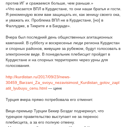
против ИГ и сражаемся больше, чем раньше.»
«Что касается ВПЛ в Курдистане, то они наши братья и гости.
Я рекомендую всем вам защищать их, как зеницу своего ока,
и уважать их. Проблема ВПЛ не в Курдистане, [но] в
Фаллудже, в Тикрите и в Багдаде».
Вчера был последний день общественных агитационных
кампаний. В субботу и воскресенье люди региона Курдистан
и спорных районов, живущие за рубежом, будут голосовать в
электронном виде. В понедельник плебисцит пройдет в
Курдистане и на спорных территориях через урны для
голосования.
http://kurdistan.ru/2017/09/23/news-
30459_Barzani_Za_svoyu_nezavisimost_Kurdistan_gotov_zapl
atit_lyubuyu_cenu.html
— цинк
Турция вчера прямо потребовала его отменит.
Вице-премьер Турции Бекир Боздаг подчеркнул, что
турецкое правительство выступает не за перенос
плебисцита, а за его полную отмену.