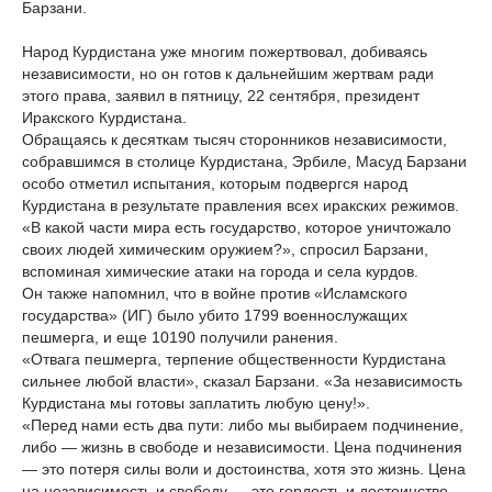
Барзани.
Народ Курдистана уже многим пожертвовал, добиваясь
независимости, но он готов к дальнейшим жертвам ради
этого права, заявил в пятницу, 22 сентября, президент
Иракского Курдистана.
Обращаясь к десяткам тысяч сторонников независимости,
собравшимся в столице Курдистана, Эрбиле, Масуд Барзани
особо отметил испытания, которым подвергся народ
Курдистана в результате правления всех иракских режимов.
«В какой части мира есть государство, которое уничтожало
своих людей химическим оружием?», спросил Барзани,
вспоминая химические атаки на города и села курдов.
Он также напомнил, что в войне против «Исламского
государства» (ИГ) было убито 1799 военнослужащих
пешмерга, и еще 10190 получили ранения.
«Отвага пешмерга, терпение общественности Курдистана
сильнее любой власти», сказал Барзани. «За независимость
Курдистана мы готовы заплатить любую цену!».
«Перед нами есть два пути: либо мы выбираем подчинение,
либо — жизнь в свободе и независимости. Цена подчинения
— это потеря силы воли и достоинства, хотя это жизнь. Цена
на независимость и свободу — это гордость и достоинство,