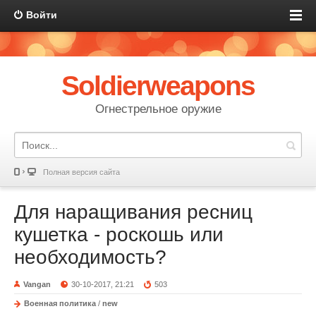
Войти
Soldierweapons
Огнестрельное оружие
Полная версия сайта
Для наращивания ресниц
кушетка - роскошь или
необходимость?
Vangan
30-10-2017, 21:21
503
Военная политика
/
new