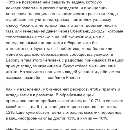
«Это не позволяет нам решить ту задачу, которую
декларировали и в указах президента, и в концепции
долгосрочного социально-экономического развития. Когда
мы обеспечим учителям, врачам – интеллектуальному
классу России, а не только тем, кто занят добычей нефти,
газа или генерацией денег через Сбербанк, доходы, которые
сопоставимы не только с нашей экономикой, но и с
определенными стандартами в Европе хотя бы
относительно. Будет как в Прибалтике, когда более или
менее социально-образованные сообщества уезжают в
Европу и там этого человека с радостью принимают. И наших
примут вслед за украинцами. Будут стёкла мыть или ещё
что-то. Но значительная часть людей уезжает и добивается
высоких позиций», — сообщил Клепач.
Как и у населения, у бизнеса нет ресурсов, чтобы тратить и
вкладываться в развитие. В обрабатывающей
промышленности прибыль сократилась на 10,7%, в сельском
хозяйстве — на 9,7, а в пищевом производстве – почти на
12%. Еще хуже обстоят дела в отраслях высоких переделов:
в машиностроении спад достиг 43%, в химии — 40%.
«На Западе делают, опираясь на дешевые кредиты, очень