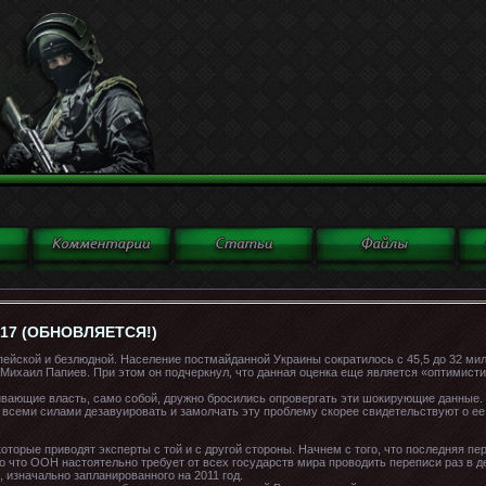
17 (ОБНОВЛЯЕТСЯ!)
ейской и безлюдной. Население постмайданной Украины сократилось с 45,5 до 32 ми
ихаил Папиев. При этом он подчеркнул, что данная оценка еще является «оптимисти
ивающие власть, само собой, дружно бросились опровергать эти шокирующие данные.
а всеми силами дезавуировать и замолчать эту проблему скорее свидетельствуют о ее
оторые приводят эксперты с той и с другой стороны. Начнем с того, что последняя п
то что ООН настоятельно требует от всех государств мира проводить переписи раз в де
 изначально запланированного на 2011 год.