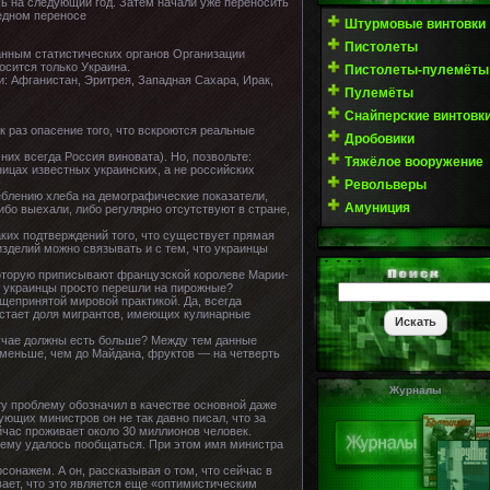
ь на следующий год. Затем начали уже переносить
редном переносе
Штурмовые винтовки
Пистолеты
нным статистических органов Организации
осится только Украина.
Пистолеты-пулемёты
: Афганистан, Эритрея, Западная Сахара, Ирак,
Пулемёты
Снайперские винтовк
к раз опасение того, что вскроются реальные
Дробовики
их всегда Россия виновата). Но, позвольте:
Тяжёлое вооружение
ицах известных украинских, а не российских
Револьверы
еблению хлеба на демографические показатели,
Амуниция
бо выехали, либо регулярно отсутствуют в стране,
аких подтверждений того, что существует прямая
зделий можно связывать и с тем, что украинцы
которую приписывают французской королеве Марии-
e, украинцы просто перешли на пирожные?
щепринятой мировой практикой. Да, всегда
растает доля мигрантов, имеющих кулинарные
лучае должны есть больше? Между тем данные
 меньше, чем до Майдана, фруктов — на четверть
Журналы
ту проблему обозначил в качестве основной даже
ующих министров он не так давно писал, что за
йчас проживает около 30 миллионов человек.
м ему удалось пообщаться. При этом имя министра
онажем. А он, рассказывая о том, что сейчас в
ает, что это является еще «оптимистическим