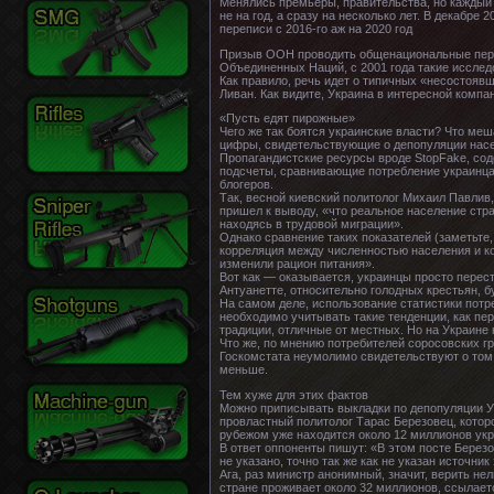
Менялись премьеры, правительства, но каждый 
не на год, а сразу на несколько лет. В декабре
переписи с 2016-го аж на 2020 год
Призыв ООН проводить общенациональные переп
Объединенных Наций, с 2001 года такие исследо
Как правило, речь идет о типичных «несостояв
Ливан. Как видите, Украина в интересной компа
«Пусть едят пирожные»
Чего же так боятся украинские власти? Что меш
цифры, свидетельствующие о депопуляции нас
Пропагандистские ресурсы вроде StopFake, соде
подсчеты, сравнивающие потребление украинца
блогеров.
Так, весной киевский политолог Михаил Павлив
пришел к выводу, «что реальное население стр
находясь в трудовой миграции».
Однако сравнение таких показателей (заметьте
корреляция между численностью населения и к
изменили рацион питания».
Вот как — оказывается, украинцы просто перес
Антуанетте, относительно голодных крестьян, 
На самом деле, использование статистики потр
необходимо учитывать такие тенденции, как пе
традиции, отличные от местных. Но на Украине н
Что же, по мнению потребителей соросовских г
Госкомстата неумолимо свидетельствуют о том,
меньше.
Тем хуже для этих фактов
Можно приписывать выкладки по депопуляции Ук
провластный политолог Тарас Березовец, которо
рубежом уже находится около 12 миллионов укр
В ответ оппоненты пишут: «В этом посте Берез
не указано, точно так же как не указан источник
Ага, раз министр анонимный, значит, верить н
стране проживает около 32 миллионов, ссылает