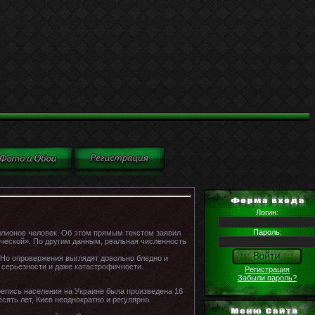
Логин:
Пароль:
ллионов человек. Об этом прямым текстом заявил
ческой». По другим данным, реальная численность
 Но опровержения выглядят довольно бледно и
 серьезности и даже катастрофичности.
Регистрация
Забыли пароль?
ерепись населения на Украине была произведена 16
сять лет, Киев неоднократно и регулярно