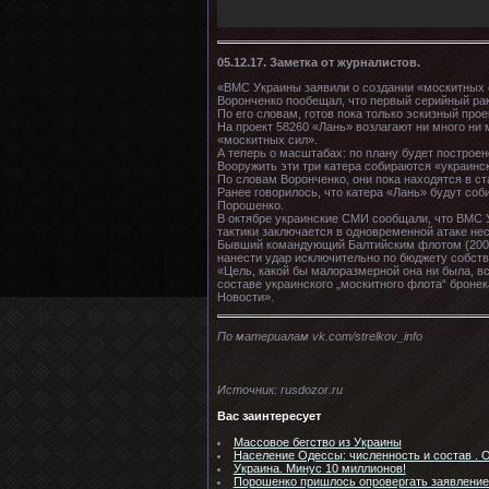
05.12.17. Заметка от журналистов.
«ВМС Украины заявили о создании «москитных 
Воронченко пообещал, что первый серийный рак
По его словам, готов пока только эскизный прое
На проект 58260 «Лань» возлагают ни много ни
«москитных сил».
А теперь о масштабах: по плану будет построен
Вооружить эти три катера собираются «украин
По словам Воронченко, они пока находятся в ст
Ранее говорилось, что катера «Лань» будут со
Порошенко.
В октябре украинские СМИ сообщали, что ВМС 
тактики заключается в одновременной атаке нес
Бывший командующий Балтийским флотом (2001–
нанести удар исключительно по бюджету собст
«Цель, какой бы малоразмерной она ни была, в
составе украинского „москитного флота“ бронек
Новости».
По материалам vk.com/strelkov_info
Источник: rusdozor.ru
Вас заинтересует
Массовое бегство из Украины
Население Одессы: численность и состав . О
Украина. Минус 10 миллионов!
Порошенко пришлось опровергать заявление