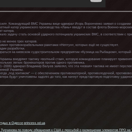
сил». Командующий ВМС Украины вице-адмирал Игорь Воронченко заявил о создании 
етный катер украинского производства «Лань» введут в состав флота Военно-морских 
кт катера.
 мало задачу стать основой ударного потенциала украинских ВМС, в соответствии с п
о не менее трех катеров.
скими» противокорабельными ракетами «Нептун», которых ещё не существует.
адии разработки.
бираться на киевском судостроительном предприятии «Кузница на Рыбацком», который
Украины внедряют тактику «волчьей стаи», которую командование планирует применят
кольких легких бронекатеров против одного противника.
2006) адмирал Владимир Валуев заявлял, что эта «новая» тактика не имеет перспек
венной Украины.
сегда „под зонтиком“ — с обеспечением противокатерной, противолодочной, противо
атера будут уничтожены задолго до того, как начнут предстартовую подготовку ударн
тдых в Одессе princess.od.ua
 Турчинова по поводу обращения к США с просьбой о размещении элементов ПРО на 