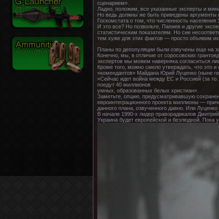
сценарием».
Ладно, положим, все указанные эксперты и мин
Но ведь должны же быть приведены аргументы 
Госкомстата о том, что численность населения
И это все? Но позвольте, Папиев и другие экспе
статистическим показателям. Но сие несоответ
тем хуже для этих фактов — просто объявим и
Планы по депопуляции были озвучены еще на з
Конечно, мы, в отличие от соросовских гранто
экспертов мы можем наверняка согласиться ли
Кроме того, можно смело утверждать, что это и
«комендантов» Майдана Юрий Луценко (ныне ген
«Сейчас идет война между ЕС и Россией (за то. 
поедут 40 миллионов
умных, образованных белых христиан».
Заметьте, опцию, предусматривавшую сохранени
евроинтеграционного проекта миллионы — приче
данного плана, озвученного давно. Или Луценк
В начале 1990-х лидер праворадикалов Дмитрий
Украина будет европейской и безлюдной. Пока у