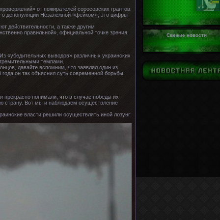
провержений» от пожирателей соросовских грантов.
е о депопуляции Незалежной «фейком», это цифры
уют действительности, а также другим
инственно правильной», официальной точке зрения,
Свежие новости
. Из «убедительных выводов» различных украинских
стремительными темпами.
концов, давайте вспомним, что заявлял один из
 года он так объяснил суть современной борьбы:
и прекрасно понимали, что в случае победы их
ою страну. Вот мы и наблюдаем осуществление
краинские власти решили осуществлять иной лозунг: