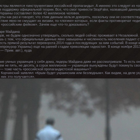
истры являются «инструментами российской пропаганды». А именно это следует из «о
в поддержку официальной теории. Все, что смог привести StopFake, назвавший данны
 Украины составляет более 42 миллионов человек.
рты как раз и говорят, что этим данным нельзя доверять, поскольку они не соответств
ствие явно не смущает их визави, по «логике» которых, если факты противоречат «ед
х «российским фейком». Зачем еще что-то доказывать?
аре Майдана
едов, не будем однозначно утверждать, сколько людей сейчас проживает в Незалежной
шь с тем, что официальные данные явно завышены и численность населения падает 
 есть прямой результат переворота 2014 года и последующих за ним событий. В конце 
прокурор Украины) еще на ранней стадии «революции гидности». В конце ноября 2013
— Прим. авт.), куда
е умных украинцев у себя дома, лидеры Майдана даже не рассматривали. То есть он
м не пять, не десять, а сорок миллионов — украинцев вынуждены будут покинуть св
о — тоже часть «российской пропагандистской машины»?
 Корчинский заявлял: «Крым будет украинским или безлюдным». Как видим, на деле у
 них это получается».