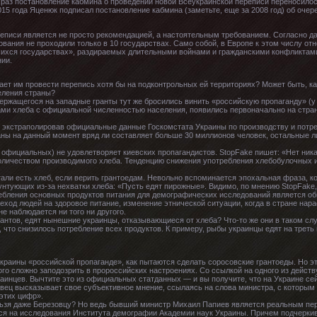
раз постановление кабмина о проведении новой Всеукраинской переписи переносилос
 2015 года Яценюк подписал постановление кабмина (заметьте, еще за 2008 год) об оче
иси является не просто рекомендацией, а настоятельным требованием. Согласно да
вания не проходили только в 10 государствах. Само собой, в Европе к этом числу отн
шихся государствах», раздираемых длительными войнами и гражданскими конфликтами
нии.
ает им провести перепись хотя бы на подконтрольных ей территориях? Может быть, ка
еления страны?
ржащегося на западные гранты тут же бросились винить «российскую пропаганду» (у н
ми хлеба с официальной численностью населения, появились первоначально на стран
, экстраполировав официальные данные Госкомстата Украины по производству и потр
аны на данный момент вряд ли составляет больше 30 миллионов человек, остальные ли
, официальных) не удовлетворяет киевских пропагандистов. StopFake пишет: «Нет ник
оличеством производимого хлеба. Тенденцию снижения употребления хлебобулочных и
тали есть хлеб, если верить грантоедам. Невольно вспоминается эпохальная фраза, 
бунтующих из-за нехватки хлеба: «Пусть едят пирожные». Видимо, по мнению StopFak
ебления основных продуктов питания для демографических исследований является об
реход людей на здоровое питание, изменение этнической ситуации, когда в стране на
е наблюдается ни того ни другого.
рантов, едят нынешние украинцы, отказывающиеся от хлеба? Что-то же они в таком с
 что снизилось потребление всех продуктов. К примеру, рыбы украинцы едят на треть
раины «российской пропаганде», как пытаются сделать соросовские грантоеды. Но э
го сложно заподозрить в пророссийских настроениях. Со ссылкой на одного из действ
аинцев. Вычтите это из официальных статданных — и вы получите, что на Украине се
овец высказывает свое субъективное мнение, ссылаясь на слова министра, с которы
 этих цифр».
ельзя даже Березовцу? Но ведь бывший министр Михаил Папиев является реальным перс
ся на исследования Института демографии Академии наук Украины. Причем подчеркив