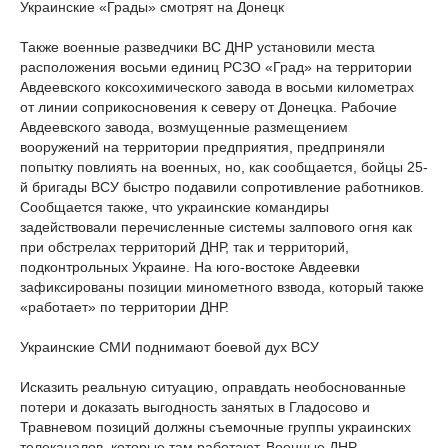
Украинские «Грады» смотрят на Донецк
Также военные разведчики ВС ДНР установили места
расположения восьми единиц РСЗО «Град» на территории
Авдеевского коксохимического завода в восьми километрах
от линии соприкосновения к северу от Донецка. Рабочие
Авдеевского завода, возмущенные размещением
вооружений на территории предприятия, предприняли
попытку повлиять на военных, но, как сообщается, бойцы 25-
й бригады ВСУ быстро подавили сопротивление работников.
Сообщается также, что украинские командиры
задействовали перечисленные системы залпового огня как
при обстрелах территорий ДНР, так и территорий,
подконтрольных Украине. На юго-востоке Авдеевки
зафиксированы позиции минометного взвода, который также
«работает» по территории ДНР.
Украинские СМИ поднимают боевой дух ВСУ
Исказить реальную ситуацию, оправдать необоснованные
потери и доказать выгодность занятых в Гладосово и
Травневом позиций должны съемочные группы украинских
телеканалов, которые там работают. Военные ДНР