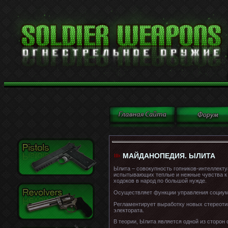
МАЙДАНОПЕДИЯ. ЫЛИТА
Ылита – совокупность гопников-интеллект
испытывающих теплые и нежные чувства к б
ходоков в народ по большой нужде.
Осуществляет функции управления социу
Регламентирует выработку новых стереоти
электората.
В теории, Ылита является одной из сторон