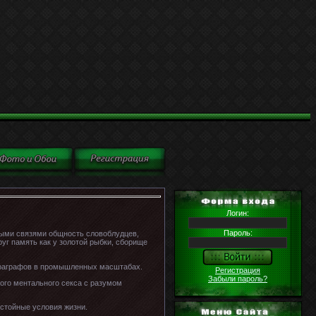
Логин:
Пароль:
ными связями общность словоблудцев,
уг память как у золотой рыбки, сборище
раграфов в промышленных масштабах.
Регистрация
Забыли пароль?
ого ментального секса с разумом
остойные условия жизни.