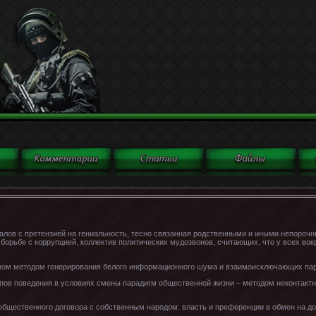
уалов с претензией на гениальность, тесно связанная родственными и иными непороч
орьбе с коррупцией, коллектив политических мудозвонов, считающих, что у всех вокр
мом методом генерирования белого информационного шума и взаимоисключающих па
пов поведения в условиях смены парадигм общественной жизни – методом неконтактн
 общественного договора с собственным народом: власть и преференции в обмен на д