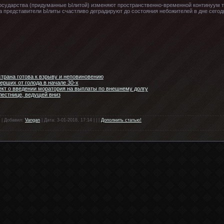
государства (придуманные Ылитой) изменяют пространственно-временной континуум т
а представители Ылиты счастливо деградируют до состояния небожителей в дне сего
страна готова к взрыву и неповиновению
ерших от голода в начале 30-х
оект о введении моратория на выплаты по внешнему долгу
лестнице, ведущей вниз
 | Добавил:
Vangan
| Дата: 3-01-2018, 17:14 | | |
Дополнить статью!