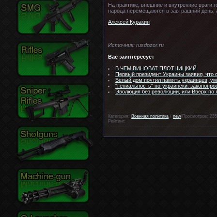
На практике, внешние и внутренние враги 
народа перемещаются в завтрашний день, 
Алексей Куракин
Источник: rusdozor.ru
Вас заинтересует
В ЧЕМ ВИНОВАТ ПЛОТНИЦКИЙ
Первый президент Украины заявил, что 
Белый дом почтил память украинцев, ум
"Гениальность" по-украински: законопр
Эволюция без революции, или Вверх по 
Категория:
Военная политика
/
new
|Просмотров: 235
Рейтинг: