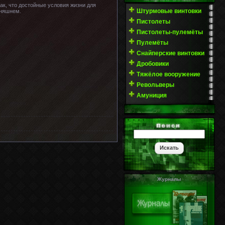
ак, что достойные условия жизни для
Штурмовые винтовки
дняшнем.
Пистолеты
Пистолеты-пулемёты
Пулемёты
Снайперские винтовки
Дробовики
Тяжёлое вооружение
Револьверы
Амуниция
Журналы