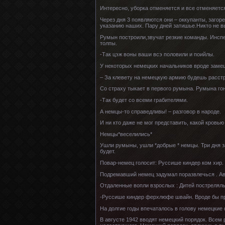
Интересно, уборка отменяется и все отменяетс
Через дня 3 появляются они – оккупанты, загор
указанию наших. Пару дней затишье.Никто не в
Румын построили,звучат резкие команды. Инспек
толпы.
-Так цэж воны ваши всэ половили и поийлы.
У некоторых немецких начальников вроде замеша
– За клевету на немецкую армию будешь расст
Со страху тыкает в первого румына. Румына гон
-Так будет со всеми грабителями.
А немцы-то справедливы! – разговор в народе.
И ни кто даже не мог представить, какой кровь
Немцы*веселились*
Ушли румыны, ушли *добрые * немцы. Три дня за
будет.
Повар-немец голосит: Руссише киндер ком хир. 
Подремавший немец задумал поразвлечься . Авт
Отдаленные вопли взрослых : Дитей пострелялы
-Руссише киндер ферхлюфе швайн. Вроде бы пр
На долгие годы впечаталось в голову немецкие 
В августе 1942 вводят немецкий порядок. Всем