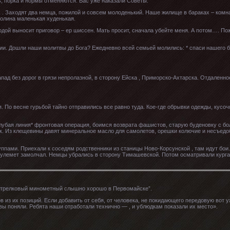
ь, порка и нормы отменяются. Вас уже наказали Советы.
х . Заходят два немца, пожилой и совсем молоденький. Наше жилище в бараках – комн
Полина маленькая худенькая.
дой выносит приговор – ер шиссен. Мать просит, сначала убейте меня. А потом…. Пожи
ции. Дошли наши молитвы до Бога? Ежедневно всей семьей молились: * спаси нашего б
пад без дорог в грязи непролазной, в сторону Ейска , Приморско-Ахтарска. Отдаленн
По весне гурьбой тайно отправились все равно туда. Кое-где обрывки одежды, кусочк
олубая линия* фронтовая операция, боимся возврата фашистов, старую буденовку с бо
к. Из клещевины давят минеральное масло для самолетов, орешки колючие и несъедо
ппами. Приехали к соседям родственники из станицы Ново-Корсунской , там идут бои
 пулемет замолчал. Немцы убрались в сторону Тимашевской. Потом осматривали курга
л стрелковый минометный слышно хорошо в Первомайске”.
 из их позиций. Если добавить от себя, от человека, не покидающего передовую вот у
 вы поняли. Ребята наши отработали технично — , и ублюдкам показали их место».