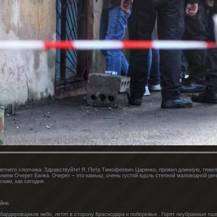
тнего хлопчика. Здравствуйте! Я, Петр Тимофеевич Царенко, прожил длинную, тяжелую
нием Очерет Балка. Очерет – это камыш, очень густой вдоль степной маловодной реч
ким, как сегодня.
йне.
омбардировщиков небо, летят в сторону Краснодара и побережья . Горят неубранные п