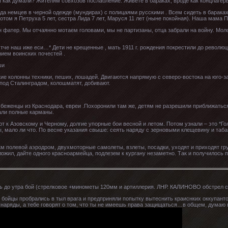
ы как думали? Жителям совхозов послабление. Живете в бараках, вроде как концлагер
нда немцев в черной одежде (мундирах) с полицаями русскими . Всем сидеть в барака
отом я Петруха 5 лет, сестра Лида 7 лет, Маруся 11 лет (ныне покойная). Наша мама 
н фатер. Мы отчаянно мотаем головами, мы не партизаны, отца забрали на войну. Моло
Отче наш иже еси…* Дети не крещенные , мать 1911 г. рождения покрестили до револю
ием воинских почестей .
ши
ие колонны техники, пеших, лошадей. Двигаются напрямую с северо-востока на юго-за
под Сталинградом, колошматят, добивают.
еженцы из Краснодара, евреи .Похоронили там же, детям не разрешили приближаться. 
рали полные карманы.
т к Азовскому и Черному, долгие упорные бои весной и летом. Потом узнали – это *Г
 мало ли что. По весне указания свыше: сеять наряду с зерновыми клещевину и таба
м полевой аэродром, двухмоторные самолеты, взлеты, посадки, уходят и приходят гру
ложил, дайте одного красноармейца, подлезем к кургану незаметно. Так и получилось
ночь до утра бой (стрелковое +минометы 120мм и артиллерия. ЛНР. КАЛИНОВО обстре
бойцы пробрались в тыл врага и предприняли попытку вытеснить краиснких оккупантов
т снаряды, а тебе говорят о том, что ты не имеешь права защищаться…в общем, думаю