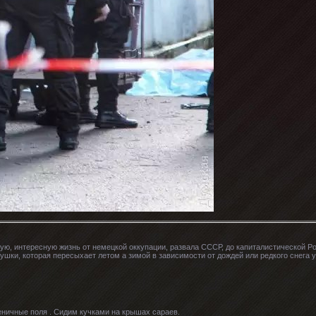
, интересную жизнь от немецкой оккупации, развала СССР, до капиталистической Росс
ушки, которая пересыхает летом а зимой в зависимости от дождей или редкого снега 
шеничные поля . Сидим кучками на крышах сараев.