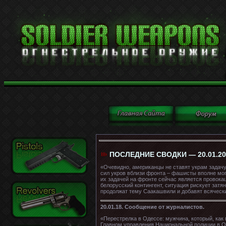
ПОСЛЕДНИЕ СВОДКИ — 20.01.20
«Очевидно, американцы не ставят украм задачу
сил укров вблизи фронта – фашисты вполне мог
их задачей на фронте сейчас является провока
белорусский контингент, ситуация рискует зат
продолжат тему Саакашвили и добавят всячески
20.01.18. Сообщение от журналистов.
«Перестрелка в Одессе: мужчина, который, как
Главном управления Национальной полиции в О