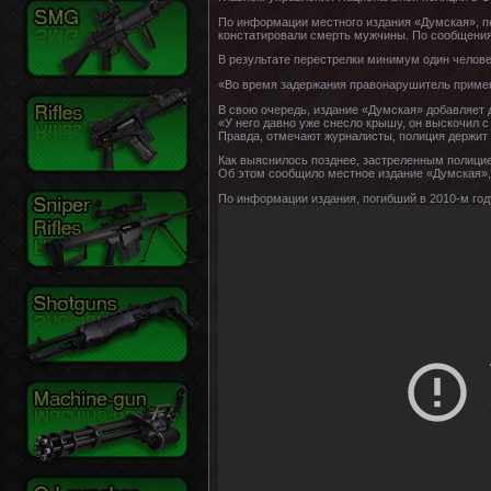
По информации местного издания «Думская», пе
констатировали смерть мужчины. По сообщения
В результате перестрелки минимум один человек
«Во время задержания правонарушитель примен
В свою очередь, издание «Думская» добавляет 
«У него давно уже снесло крышу, он выскочил с
Правда, отмечают журналисты, полиция держит у
Как выяснилось позднее, застреленным полицие
Об этом сообщило местное издание «Думская», 
По информации издания, погибший в 2010-м год