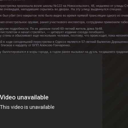
рестрелка произошла возле школы №122 на Новосельского, 48, недалеко от улицы Ст
м очевидцев, нападавшие скрылись во дворах. На эту улицу выдвинулся спецназ.
 был убит (его накрытое тело было видно во время прямой трансляции одного из очеви
ил огнестрельное оружие, ранил участкового инспектора, сотрудники применили таб
другие подробности. По их данным погиб 60-летний житель дома №48.
 пистолетом и начал стрелять», — цитирует издание соседа погибшего.
 стены и обыскивает еще нескольких человек, поэтому, что происходит, пока непоня
й в ходе сегодняшней перестрелки в Одессе является 57-летний Валентин Дорошенко,
близкое к нардепу от БПП Алексею Гончаренко.
у баллотировался в мэры города, а годом ранее вызывал на дуэль тогдашнего градон