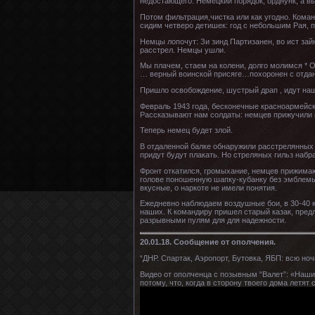
недостающего. Немецкий порядок, орднунк, а в
Потом фильтрация,чистка или как угодно. Кома
сидим четверо детишек: год с небольшим Рая, п
Немцы лопочут: Зи зинд Партизанен, во ист зай
расстрел. Немцы ушли.
Мы плачем, стаем на колени, долго молимся * 
… верный воинской присяге…похоронен с отдан
Пришло освобождение, шустрый драп , идут на
Февраль 1943 года, бесконечные красноармейск
Рассказывают нам солдаты: немцев прижучили 
Теперь немец будет злой.
В отдаленной балке обнаружили расстрелянных б
придут будут плакать. Но стреляных гильз наб
Фронт откатился, громыхание, немцев прижимаю
голове поношенную шапку-кубанку без эмблемы,
вкусные, о наркоте не имели понятия.
Ежедневно наблюдаем воздушные бои, в 30-40 к
наших. К командиру пришел старый казак, пред
разрывными пулям для для надежности.
20.01.18. Сообщение от ополчения.
“ДНР. Спартак, Аэропорт, Бутовка, ЯБП: всю 
Видео от ополченца с позывным “Валет”: «Наши 
потому, что, когда в сторону твоего дома летя