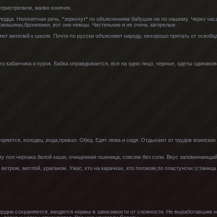
пристрелили, жалко конячек.
лодца. Непонятная речь, *зеркочут* по объяснениям бабушек не по нашему. Через часа
омашины,броневики, вот они немцы. Чистенькие и не очень загорелые.
яют жителей к школе. Почти по русски объясняют народу, нехорошо прятать от освобод
о кабанчика и курок. Бабка оправдывается, все на одно лицо, черные, одеты одинаков
ряется, колодец ,вода,привал. Обед. Едят лежа и сидя .Отдыхают от трудов воинских
му пол черпака белой каши, очищенная пшеница, совсем без соли. Вкус запоминающий, 
тром, метлой, ураганом. Ужас, кто на карачках, кто ползком,по пластунски (станица
удодни сохраняются, вводятся нормы в зависимости от сложности. Не выработавшим но