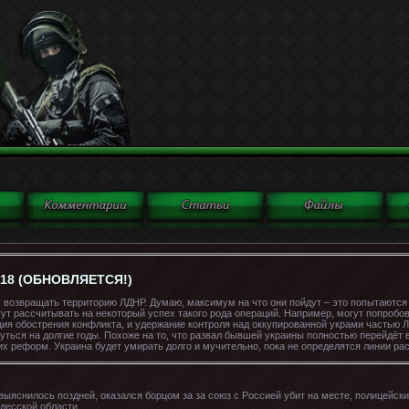
18 (ОБНОВЛЯЕТСЯ!)
 возвращать территорию ЛДНР. Думаю, максимум на что они пойдут – это попытаются 
ут рассчитывать на некоторый успех такого рода операций. Например, могут попробов
ция обострения конфликта, и удержание контроля над оккупированной украми частью Л
януться на долгие годы. Похоже на то, что развал бывшей украины полностью перейдё
х реформ. Украина будет умирать долго и мучительно, пока не определятся линии ра
 выяснилось поздней, оказался борцом за за союз с Россией убит на месте, полицейс
десской области.