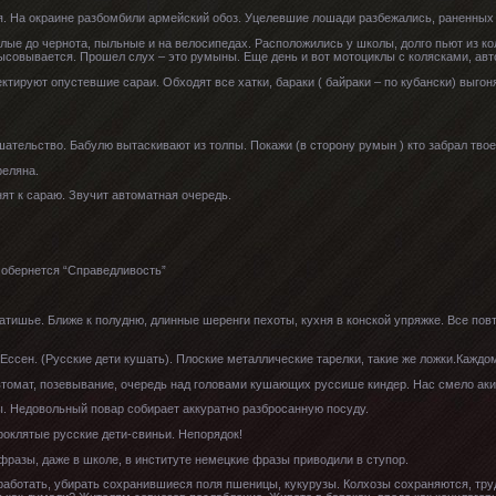
я. На окраине разбомбили армейский обоз. Уцелевшие лошади разбежались, раненных 
елые до чернота, пыльные и на велосипедах. Расположились у школы, долго пьют из ко
ысовывается. Прошел слух – это румыны. Еще день и вот мотоциклы с колясками, авт
тируют опустевшие сараи. Обходят все хатки, бараки ( байраки – по кубански) выгон
тельство. Бабулю вытаскивают из толпы. Покажи (в сторону румын ) кто забрал твоег
реляна.
ят к сараю. Звучит автоматная очередь.
ю обернется “Справедливость”
тишье. Ближе к полудню, длинные шеренги пехоты, кухня в конской упряжке. Все повто
Ессен. (Русские дети кушать). Плоские металлические тарелки, такие же ложки.Каждо
омат, позевывание, очередь над головами кушающих руссише киндер. Нас смело аки ве
. Недовольный повар собирает аккуратно разбросанную посуду.
оклятые русские дети-свиньи. Непорядок!
фразы, даже в школе, в институте немецкие фразы приводили в ступор.
 работать, убирать сохранившиеся поля пшеницы, кукурузы. Колхозы сохраняются, тр