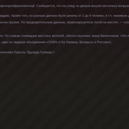
аропортофранковскоцй. Сообщается, что на улицу из дворов вышли несколько вооруж
дцев). Кроме того, по разным данным были ранены от 2 до 4 человек, в т.ч. минимум 
ельное оружие. По предварительным данным, правонарушитель погиб на месте», — с
тно. По словам очевидцев-местных жителей, убитого мужчину звали Валентином. «Он л
 один из лидеров объединения «ЗУБР» («За Украину, Беларусь и Россию»).
ачальника Одессы Эдуарда Гурвица.»