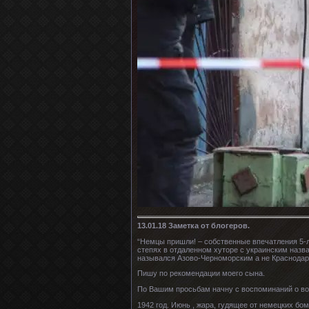
13.01.18 Заметка от блогеров.
“Немцы пришли! – собственные впечатления 5-ле
степях в отдаленном хуторе с украинским назва
назывался Азово-Черноморским а не Краснодарс
Пишу по рекомендации моего сына.
По Вашим просьбам начну с воспоминаний о во
1942 год. Июнь , жара, гудящее от немецких б