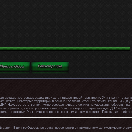
до ввода миротворцев захватить часть прифронтовой территории. Учитывая, что за 
ать отжать некоторые территории в районе Горловки, чтобы отключить канал СД-Д и у
ДНР. Нам, соответственно, нужно сосредотачивать усилия на удержании обороны, на н
т в сценарий медленного расшатывания. С нашей стороны – при помощи ЛДНР и Крыма,
спила территории. Увы, ничего хорошего простым людям не светит. Похоже, лучший вы
кий ранен. В центре Одессы во время перестрелки с применением автоматического ор