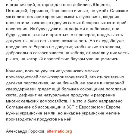
и ограничений, которых для него добились Ющенко,
Пятницкий, Турчинов, Порошенко и иные, не умрёт. Слишком
уж велико желание крестьян выжить в условиях, когда их
превратили в изгоев, в одну из самых бесправных категорий
населения. Их будут душить штрафами и поборами, они
будут давать взятки и прятаться от проверок, подделывать
документы, пока есть такая возможность. Но их судьба уже
предрешена: Европа не допустит, чтобы какие-то холопы,
добровольно согласившиеся на кабалу, отнимали у них часть
рынка, на который европейские бауэры уже нацелились.
Конечно, полное удушение украинских мелких
производителей сельхозпроизводителей, это относительно
далёкая перспектива, но на ближайшее время в «аграрной
сверхдержаве» грядёт ещё большее сокращение поголовья
скота, дефицит на натуральные продукты и разорение
многих сельских домохозяйств. На это и было направлено
Соглашение об ассоциации и ЗСТ с Евросоюзом: Европе
нужны украинские земли, но никак не украинские мелкие
производители продуктов на ней.
Александр Горохов,
alternatio.org