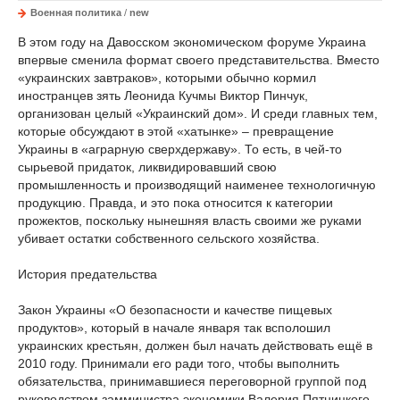
Военная политика
/
new
В этом году на Давосском экономическом форуме Украина
впервые сменила формат своего представительства. Вместо
«украинских завтраков», которыми обычно кормил
иностранцев зять Леонида Кучмы Виктор Пинчук,
организован целый «Украинский дом». И среди главных тем,
которые обсуждают в этой «хатынке» – превращение
Украины в «аграрную сверхдержаву». То есть, в чей-то
сырьевой придаток, ликвидировавший свою
промышленность и производящий наименее технологичную
продукцию. Правда, и это пока относится к категории
прожектов, поскольку нынешняя власть своими же руками
убивает остатки собственного сельского хозяйства.
История предательства
Закон Украины «О безопасности и качестве пищевых
продуктов», который в начале января так всполошил
украинских крестьян, должен был начать действовать ещё в
2010 году. Принимали его ради того, чтобы выполнить
обязательства, принимавшиеся переговорной группой под
руководством замминистра экономики Валерия Пятницкого