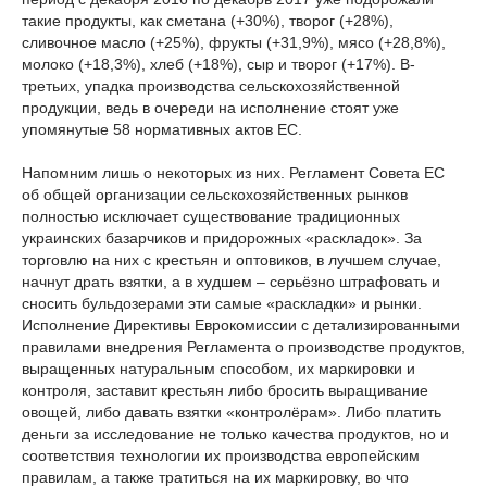
такие продукты, как сметана (+30%), творог (+28%),
сливочное масло (+25%), фрукты (+31,9%), мясо (+28,8%),
молоко (+18,3%), хлеб (+18%), сыр и творог (+17%). В-
третьих, упадка производства сельскохозяйственной
продукции, ведь в очереди на исполнение стоят уже
упомянутые 58 нормативных актов ЕС.
Напомним лишь о некоторых из них. Регламент Совета EC
об общей организации сельскохозяйственных рынков
полностью исключает существование традиционных
украинских базарчиков и придорожных «раскладок». За
торговлю на них с крестьян и оптовиков, в лучшем случае,
начнут драть взятки, а в худшем – серьёзно штрафовать и
сносить бульдозерами эти самые «раскладки» и рынки.
Исполнение Директивы Еврокомиссии с детализированными
правилами внедрения Регламента о производстве продуктов,
выращенных натуральным способом, их маркировки и
контроля, заставит крестьян либо бросить выращивание
овощей, либо давать взятки «контролёрам». Либо платить
деньги за исследование не только качества продуктов, но и
соответствия технологии их производства европейским
правилам, а также тратиться на их маркировку, во что