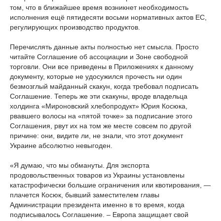
том, что в ближайшее время возникнет необходимость
исполнения ещё пятидесяти восьми нормативных актов ЕС,
регулирующих производство продуктов.
Перечислять данные акты полностью нет смысла. Просто
читайте Соглашение об ассоциации и Зоне свободной
торговли. Они все приведены в Приложениях к данному
документу, которые не удосужился прочесть ни один
безмозглый майданный скакун, когда требовал подписать
Соглашение. Теперь же эти скакуны, вроде владельца
холдинга «Мироновский хлебопродукт» Юрия Косюка,
рвавшего волосы на «пятой точке» за подписание этого
Соглашения, рвут их на том же месте совсем по другой
причине: они, видите ли, не знали, что этот документ
Украине абсолютно невыгоден.
«Я думаю, что мы обмануты. Для экспорта
продовольственных товаров из Украины установлены
катастрофически большие ограничения или квотирования, —
плачется Косюк, бывший заместителем главы
Администрации президента именно в то время, когда
подписывалось Соглашение. – Европа защищает свой