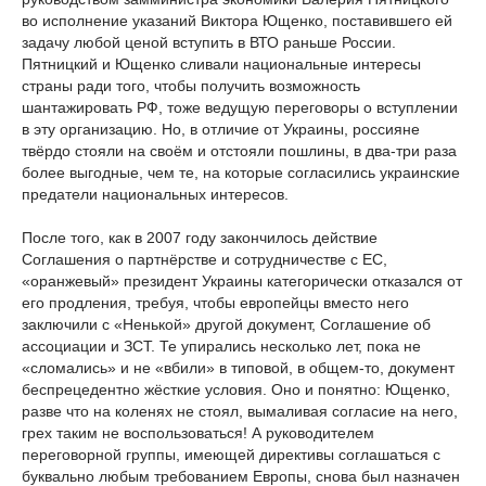
во исполнение указаний Виктора Ющенко, поставившего ей
задачу любой ценой вступить в ВТО раньше России.
Пятницкий и Ющенко сливали национальные интересы
страны ради того, чтобы получить возможность
шантажировать РФ, тоже ведущую переговоры о вступлении
в эту организацию. Но, в отличие от Украины, россияне
твёрдо стояли на своём и отстояли пошлины, в два-три раза
более выгодные, чем те, на которые согласились украинские
предатели национальных интересов.
После того, как в 2007 году закончилось действие
Соглашения о партнёрстве и сотрудничестве с ЕС,
«оранжевый» президент Украины категорически отказался от
его продления, требуя, чтобы европейцы вместо него
заключили с «Ненькой» другой документ, Соглашение об
ассоциации и ЗСТ. Те упирались несколько лет, пока не
«сломались» и не «вбили» в типовой, в общем-то, документ
беспрецедентно жёсткие условия. Оно и понятно: Ющенко,
разве что на коленях не стоял, вымаливая согласие на него,
грех таким не воспользоваться! А руководителем
переговорной группы, имеющей директивы соглашаться с
буквально любым требованием Европы, снова был назначен