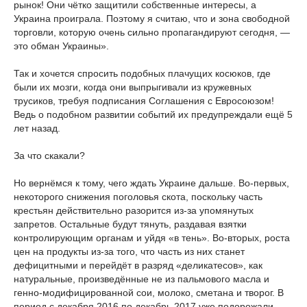
рынок! Они чётко защитили собственные интересы, а
Украина проиграла. Поэтому я считаю, что и зона свободной
торговли, которую очень сильно пропагандируют сегодня, —
это обман Украины».
Так и хочется спросить подобных плачущих косюков, где
были их мозги, когда они выпрыгивали из кружевных
трусиков, требуя подписания Соглашения с Евросоюзом!
Ведь о подобном развитии событий их предупреждали ещё 5
лет назад.
За что скакали?
Но вернёмся к тому, чего ждать Украине дальше. Во-первых,
некоторого снижения поголовья скота, поскольку часть
крестьян действительно разорится из-за упомянутых
запретов. Остальные будут тянуть, раздавая взятки
контролирующим органам и уйдя «в тень». Во-вторых, роста
цен на продукты из-за того, что часть из них станет
дефицитными и перейдёт в разряд «деликатесов», как
натуральные, произведённые не из пальмового масла и
генно-модифицированной сои, молоко, сметана и творог. В
период с декабря 2016 по декабрь 2017 уже подорожали