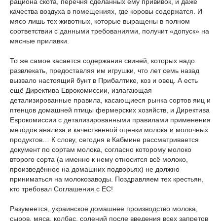
рациона скота, перечня сделанных ему прививок, и даже
качества воздуха в помещениях, где коровы содержатся. И
мясо лишь тех животных, которые выращены в полном
соответствии с данными требованиями, получит «допуск» на
мясные прилавки.
То же самое касается содержания свиней, которых надо
развлекать, предоставляя им игрушки, что лет семь назад
вызвало настоящий бунт в Прибалтике, коз и овец. А есть
ещё Директива Еврокомиссии, излагающая
детализированные правила, касающиеся рынка сортов яиц и
птенцов домашней птицы фермерских хозяйств, и Директива
Еврокомиссии с детализированными правилами применения
методов анализа и качественной оценки молока и молочных
продуктов… К слову, сегодня в Кабмине рассматривается
документ по сортам молока, согласно которому молоко
второго сорта (а именно к нему относится всё молоко,
произведённое на домашних подворьях) не должно
приниматься на молокозаводы. Поздравляем тех крестьян,
кто требовал Соглашения с ЕС!
Разумеется, украинское домашнее производство молока,
сыров, мяса, колбас, солений после введения всех запретов