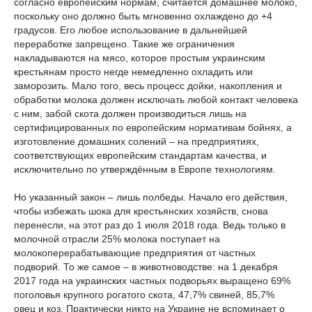
согласно европейским нормам, считается домашнее молоко,
поскольку оно должно быть мгновенно охлаждено до +4
градусов. Его любое использование в дальнейшей
переработке запрещено. Такие же ограничения
накладываются на мясо, которое простым украинским
крестьянам просто негде немедленно охладить или
заморозить. Мало того, весь процесс дойки, накопления и
обработки молока должен исключать любой контакт человека
с ним, забой скота должен производиться лишь на
сертифицированных по европейским нормативам бойнях, а
изготовление домашних солений – на предприятиях,
соответствующих европейским стандартам качества, и
исключительно по утверждённым в Европе технологиям.
Но указанный закон – лишь полбеды. Начало его действия,
чтобы избежать шока для крестьянских хозяйств, снова
перенесли, на этот раз до 1 июля 2018 года. Ведь только в
молочной отрасли 25% молока поступает на
молокоперерабатывающие предприятия от частных
подворий. То же самое – в животноводстве: на 1 декабря
2017 года на украинских частных подворьях выращено 69%
поголовья крупного рогатого скота, 47,7% свиней, 85,7%
овец и коз. Практически никто на Украине не вспоминает о