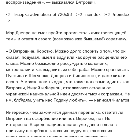
воспроизведения», — высказался Вятрович.
<!--Тизерка advmaker.net 720x98 --><!--noindex--><!--/noindex-
->
Мэр Днепра не смог пройти против столь животрепещущей
темы и ответил своего (возможно уже бывшему!) соратнику.
«О Вятровиче. Коротко. Можно долго спорить о том, что он
сказал, подумал, имел в виду или как другие расценили его
слова. Можно безысходно рассуждать о колониях,
метрополии и как выдавить из себя раба. Можно сравнивать
Пушкина и Шевченко, Донцова и Липинского, и даже кита и
слона. А можно понять одно, что такие полезные идиоты как
Вятрович, Ницой и Фарион, отталкивают сегодня от
украинской национальной идеи десятки тысяч сограждан. Не
им, бл@дям, учить нас Родину любить», — написал Филатов.
Интересно, чем закончится данная перепалка, ответит ли
Вятрович на оскорбление или нет. Впрочем, нет. Не
интересно. В среде националистов уже давно вошло в
привычку оскорблять как своих недругов, так и своих
соратников, поэтому ничего нового не произошло.