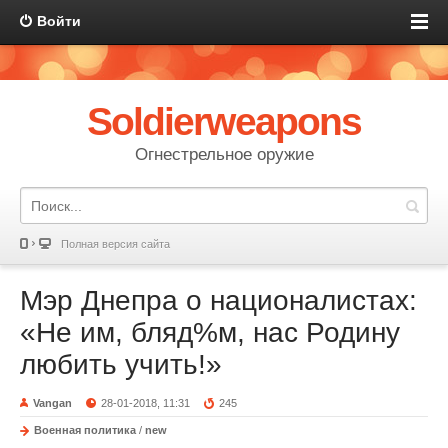
Войти
Soldierweapons
Огнестрельное оружие
Полная версия сайта
Мэр Днепра о националистах:
«Не им, бляд%м, нас Родину
любить учить!»
Vangan
28-01-2018, 11:31
245
Военная политика
/
new