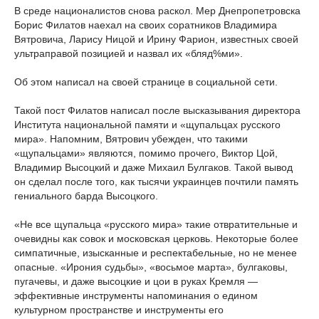
В среде националистов снова раскол. Мер Днепропетровска
Борис Филатов наехал на своих соратников Владимира
Вятровича, Ларису Ницой и Ирину Фарион, известных своей
ультраправой позицией и назвал их «бляд%ми».
Об этом написал на своей странице в социальной сети.
Такой пост Филатов написал после высказывания директора
Института национальной памяти и «щупальцах русского
мира». Напомним, Вятрович убежден, что такими
«щупальцами» являются, помимо прочего, Виктор Цой,
Владимир Высоцкий и даже Михаил Булгаков. Такой вывод
он сделал после того, как тысячи украинцев почтили память
гениального барда Высоцкого.
«Не все щупальца «русского мира» такие отвратительные и
очевидны как совок и московская церковь. Некоторые более
симпатичные, изысканные и респектабельные, но не менее
опасные. «Ирония судьбы», «восьмое марта», булгаковы,
пугачевы, и даже высоцкие и цои в руках Кремля —
эффективные инструменты напоминания о едином
культурном пространстве и инструменты его