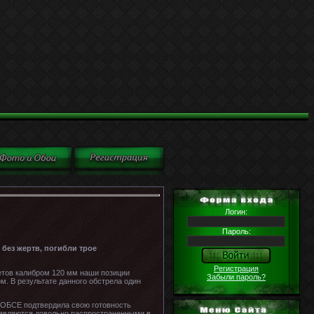
Логин:
Пароль:
без жертв, погибли трое
Регистрация
етов калибром 120 мм наши позиции
Забыли пароль?
м. В результате данного обстрела один
 ОБСЕ подтвердила свою готовность
и являются довольно распространенными в