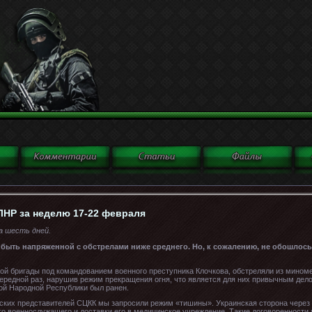
ЛНР за неделю 17-22 февраля
за шесть дней.
быть напряженной с обстрелами ниже среднего. Но, к сожалению, не обошлось 
ной бригады под командованием военного преступника Клочкова, обстреляли из мином
очередной раз, нарушив режим прекращения огня, что является для них привычным дело
й Народной Республики был ранен.
нских представителей СЦКК мы запросили режим «тишины». Украинская сторона через
го военнослужащего и доставки его в медицинское учреждение. Такие договоренност