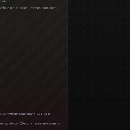
2-мм.
айоне н.п. Нижнее Лозовое, Калиново,
л различные виды гранатометов и
ы калибром 82-мм, а также вел огонь из