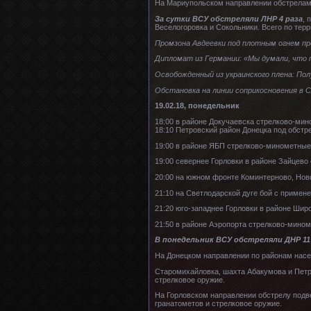
На Мариупольском направлении обстрелам 
За сутки ВСУ обстреляли ЛНР 4 раза
, 
Веселогоровка и Сокольники. Всего по тер
Промзона Авдеевки под плотным огнем п
Дипломат из Германии: «Мы думали, что 
Освобожденный из украинского плена: По
Обстановка на линии соприкосновения в 
19.02.18, понедельник
18:00 в районе Докучаевска стрелково-мин
18:10 Петровский район Донецка под обстр
19:00 в районе ЯБП стрелково-минометные
19:00 севернее Горловки в районе Зайцево
20:00 на южном фронте Коминтерново, Нов
21:10 на Светлодарской дуге бой с примен
21:20 юго-западнее Горловки в районе Шир
21:50 в районе Аэропорта стрелково-мином
В понедельник ВСУ обстреляли ДНР 11 
На Донецком направлении по районам насе
Старомихайловка, шахта Абакумова и Петр
стрелковое оружие.
На Горловском направлении обстрелу подве
гранатометов и стрелковое оружие.