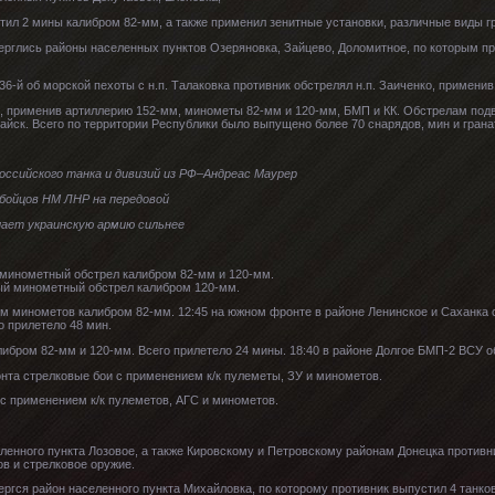
ил 2 мины калибром 82-мм, а также применил зенитные установки, различные виды г
ерглись районы населенных пунктов Озеряновка, Зайцево, Доломитное, по которым п
6-й об морской пехоты с н.п. Талаковка противник обстрелял н.п. Заиченко, примени
, применив артиллерию 152-мм, минометы 82-мм и 120-мм, БМП и КК. Обстрелам подв
айск. Всего по территории Республики было выпущено более 70 снарядов, мин и грана
 российского танка и дивизий из РФ–Андреас Маурер
 бойцов НМ ЛНР на передовой
лает украинскую армию сильнее
 минометный обстрел калибром 82-мм и 120-мм.
ный минометный обстрел калибром 120-мм.
ием минометов калибром 82-мм. 12:45 на южном фронте в районе Ленинское и Саханка
 прилетело 48 мин.
либром 82-мм и 120-мм. Всего прилетело 24 мины. 18:40 в районе Долгое БМП-2 ВСУ о
онта стрелковые бои с применением к/к пулеметы, ЗУ и минометов.
с применением к/к пулеметов, АГС и минометов.
ленного пункта Лозовое, а также Кировскому и Петровскому районам Донецка противн
в и стрелковое оружие.
ргся район населенного пункта Михайловка, по которому противник выпустил 4 танко