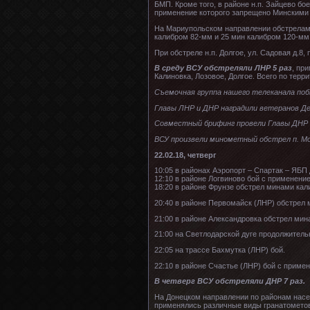
БМП. Кроме того, в районе н.п. Зайцево б
применение которого запрещено Минскими 
На Мариупольском направлении обстрелам 
калибром 82-мм и 25 мин калибром 120-мм
При обстреле н.п. Долгое, ул. Садовая д.8
В среду ВСУ обстреляли ЛНР 5 раз
, пр
Калиновка, Лозовое, Долгое. Всего по терр
Съемочная группа нашего телеканала по
Главы ЛНР и ДНР наградили ветеранов Д
Совместный брифинг провели Главы ДНР
ВСУ произвели минометный обстрел п. 
22.02.18, четверг
10:05 в районах Аэропорт – Спартак – ЯБП
12:10 в районе Логвиново бой с применени
18:20 в районе Фрунзе обстрел минами кал
20:40 в районе Первомайск (ЛНР) обстрел
21:00 в районе Александровка обстрел мин
21:00 на Светлодарской дуге продолжитель
22:05 на трассе Бахмутка (ЛНР) бой.
22:10 в районе Счастье (ЛНР) бой с прим
В четверг ВСУ обстреляли ДНР 7 раз.
На Донецком направлении по районам насел
применялись различные виды гранатометов