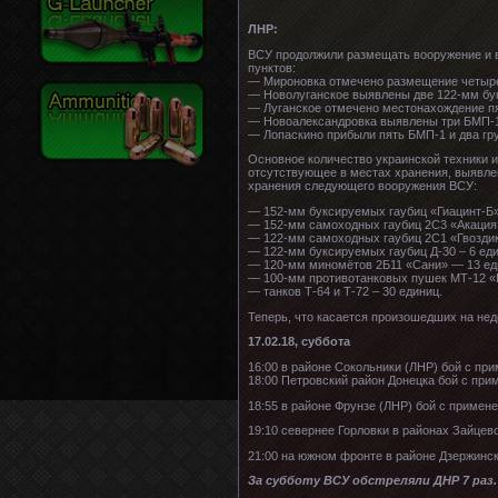
ЛНР:
ВСУ продолжили размещать вооружение и в
пунктов:
— Мироновка отмечено размещение четыре
— Новолуганское выявлены две 122-мм букс
— Луганское отмечено местонахождение пя
— Новоалександровка выявлены три БМП-1 
— Лопаскино прибыли пять БМП-1 и два гр
Основное количество украинской техники 
отсутствующее в местах хранения, выявлен
хранения следующего вооружения ВСУ:
— 152-мм буксируемых гаубиц «Гиацинт-Б»
— 152-мм самоходных гаубиц 2С3 «Акация»
— 122-мм самоходных гаубиц 2С1 «Гвоздик
— 122-мм буксируемых гаубиц Д-30 – 6 еди
— 120-мм миномётов 2Б11 «Сани» — 13 ед
— 100-мм противотанковых пушек МТ-12 «Р
— танков Т-64 и Т-72 – 30 единиц.
Теперь, что касается произошедших на нед
17.02.18, суббота
16:00 в районе Сокольники (ЛНР) бой с п
18:00 Петровский район Донецка бой с при
18:55 в районе Фрунзе (ЛНР) бой с примен
19:10 севернее Горловки в районах Зайце
21:00 на южном фронте в районе Дзержинс
За субботу ВСУ обстреляли ДНР 7 раз.