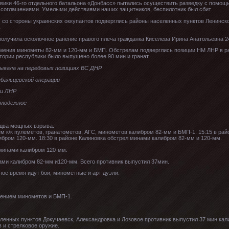
оевики 46-го отдельного батальона «Донбасс» пытались осуществить разведку с помощ
соглашениями. Умелыми действиями наших защитников, беспилотник был сбит.
со стороны украинских оккупантов подверглись районы населенных пунктов Ленинско
.
, получила осколочное ранение правого плеча гражданка Киселева Ирина Анатольевна 2
именив минометы 82-мм и 120-мм и БМП. Обстрелам подверглись позиции НМ ЛНР в ра
итории республики было выпущено более 90 мин и гранат.
бывала на передовых позициях ВС ДНР
ебальцевской операции
 и ЛНР
Молодежное
 два мощных взрыва.
ем к/к пулеметов, гранатометов, АГС, минометов калибром 82-мм и БМП-1. 15:15 в ра
ибром 120-мм. 18:30 в районе Калиновка обстрел минами калибром 82-мм и 120-мм.
 минами калибром 120-мм.
ами калибром 82-мм и120-мм. Всего противник выпустил 37мин.
ное время идут бои, минометные и арт дуэли.
енением минометов и БМП-1.
енных пунктов Докучаевск, Александровка и Лозовое противник выпустил 37 мин кал
 и стрелковое оружие.