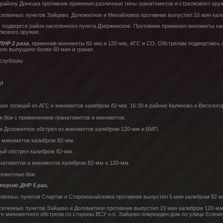
району Донецка противник применил различные типы гранатометов и стрелкового ору
селенных пунктов Зайцево, Доломитное и Михайловка противник выпустил 10 мин кал
подвергся район населенного пункта Дзержинское. Противник применил минометы кал
лкового оружия.
ЛНР 2 раза
, применив минометы 82-мм и 120-мм, АГС и СО. Обстрелам подверглись п
ыло выпущено более 60 мин и гранат.
еспублики
ОМ
ших позиций из АГС и минометов калибром 82-мм. 16:30 в районе Калиново и Весело
к бои с применением гранатометов и минометов.
 и Доломитное обстрел из минометов калибром 120-мм и БМП.
 минометов калибром 82-мм.
ный обстрел калибром 82-мм.
анатометов и минометов калибром 82-мм и 120-мм.
нометные бои.
торию ДНР 5 раз.
ленных пунктов Спартак и Старомихайловка противник выпустил 5 мин калибром 82 мм
селенных пунктов Зайцево и Доломитное противник выпустил 19 мин калибром 120-мм,
е минометного обстрела со стороны ВСУ н.п. Зайцево поврежден дом по улице Есенин