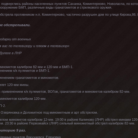
подверглись районы населенных пунктов Саханка, Коминтерново, Новоласпа, по кот
вооружение БМП, различные виды гранатометов и стрелкового оружия.
обстрела противником н.п. Коминтерново, частично разрушен дом по улице Кирова,86.
е обстреливали.
подарки от военных
вас по телевизору и плюем в телевизор»
 Долгое в ЛНР
 минометов калибром 82-мм и 120-мм и БМП-1.
енением к/к пулеметов и БМП-1.
менением гранатометов и минометов.
илет 120-мм мины.
 с применением к/к пулеметов, ВОГов, гранатометов и минометов калибром 82-мм.
 минометов калибром 120-мм.
П-2.
, Озеряновка и Доломитное под минометным и арт обстрелом.
релом минометов калибром 12-мм. 19:00 в районе Калиново (ЛНР) обстрел минами 120
м. 23:30 в районе Первомайск (ЛНР) сильный минометный обстрел калибром 82-мм.
иторию 9 раз.
ленных пунктов Докучаевск, Еленовка,