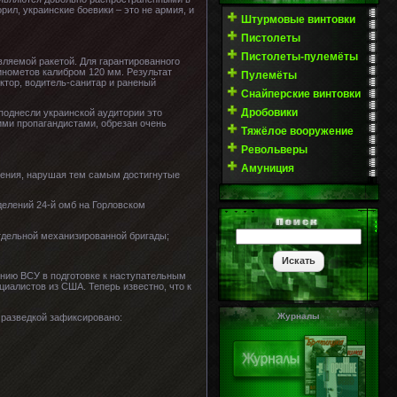
ил, украинские боевики – это не армия, и
Штурмовые винтовки
Пистолеты
Пистолеты-пулемёты
ляемой ракетой. Для гарантированного
инометов калибром 120 мм. Результат
Пулемёты
ктор, водитель-санитар и раненый
Снайперские винтовки
Дробовики
поднесли украинской аудитории это
ими пропагандистами, обрезан очень
Тяжёлое вооружение
Револьверы
Амуниция
вения, нарушая тем самым достигнутые
елений 24-й омб на Горловском
тдельной механизированной бригады;
нию ВСУ в подготовке к наступательным
иалистов из США. Теперь известно, что к
Журналы
 разведкой зафиксировано: