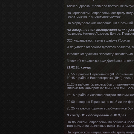
Александровка, Жабичево противник выпуст
На Горловском направлении обстрелу подв
гранатометов и стрелковое оружие.
На Мариупольском направлении с позиций 3
Во вторник ВСУ обстреляли ЛНР 5 раз
Калиново, Нижнее Лозовое, Долгое, Первом
ВСУ наращивают силы в районе Промки
Я не увидел ни одного русского солдата,
Участники проекта Волонтер поздравили
Закон «О реинтеграции» Донбасса не сде
21.02.18, среда
08:55 в районе Первомайск (ЛНР) сильный
10:45 в районе Веселогоровка (ЛНР) силь
11:25 в районе Калиновка бой с применен
минометов калибром 82-мм и 120-мм. Всего
16:15 в районе Лозовое обстрел минами ка
22:00 севернее Горловки по всей линии фр
23:25 на южном фронте возобновились бои 
В среду ВСУ обстреляли ДНР 9 раз.
На Донецком направлении по районам насе
того применил различные виды гранатомето
На Горловском направлении обстрелу подве