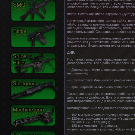
мировой практике и соответствуют Женевск
Женевская конвенция, как и Минские догово
Фото: Начальник пресс-службы ВС ДНР Д
Санитарный автомобиль марки «УАЗ», пере
убийства наших военнослужащих, украинск
очевиден, санитарный автомобиль, имевший
военнослужащий. Совершив это военное пр
Украинское военное командование даже не
убийство, как уничтожение нашей БМП, ко
старательно. Виден момент пуска ракеты, 
ДНР:
Противник продолжает наращивать группир
договоренности. Так в районах населенных
— Дзержинск отмечено перемещение четыре
направлении;
— Елизаветовка Марьинского района отмеч
— Красноармейска отмечено прибытие танко
Также наша разведка отметила прибытие в
действиям на Донбассе. До этого момента 
ним подключились еще и британские совет
Командование ВСУ продолжает сосредоточе
— 152-мм буксируемые гаубицы «Гиацинт-Б
— 122-мм самоходные гаубицы «Гвоздика»
— танков Т-72 – 3 единицы;
— 120-мм миномет – 3 единицы;
— зенитно-ракетный комплекс «Оса» — 1 е