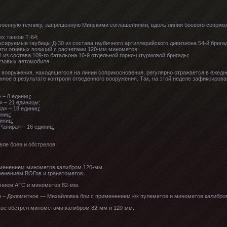
оенную технику, запрещенную Минскими соглашениями, вдоль линии боевого соприкос
х танков Т-64;
ируемые гаубицы Д-30 из состава гаубичного артиллерийского дивизиона 54-й брига
ти огневых позиций с расчетами 120-мм минометов;
из состава 109-го батальона 10-й отдельной горно-штурмовой бригады;
узовых автомобиля.
и вооружения, находящегося на линии соприкосновения, регулярно отражается в ежед
ное в результате контроля отведенного вооружения. Так, на этой неделе зафиксиров
 – 8 единиц;
 – 21 единицы;
а» – 18 единиц;
ниц;
иниц;
апира» – 16 единиц;
еле боев и обстрелов.
рименением минометов калибром 120-мм.
менением ВОГов и гранатометов.
ением АГС и минометов 82-мм.
во – Доломитное — Михайловка бои с применением к/к пулеметов и минометов калибро
кое обстрел минометами калибром 82-мм и 120-мм.