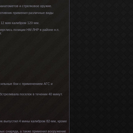
ранатометов и стрелковое оружие.
ротивник применил различные виды
в 12 мин калибром 120-мм.
ерглись позиции НМ ЛНР в районе н.п.
т.
 сильные бои с применением АГС и
бстреливала поселок в течении 40 минут.
ик выпустил 4 мины калибром 82-мм, кроме
вых снаряда, а также применил вооружение