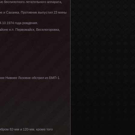
ью беспилотного летательного аппарата,
е и Саханка. Противник выпустил 23 мины
4.10.1974 года рождения.
йоне н.п. Первомайск, Веселогоровка,
йоне Нижнее Лозовое обстрел из БМП-1.
ибром 82-мм и 120-мм, кроме того