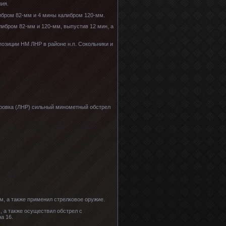
жия.
ибром 82-мм и 4 мины калибром 120-мм.
ибром 82-мм и 120-мм, выпустив 12 мин, а
озиции НМ ЛНР в районе н.п. Сокольники и
горовка (ЛНР) сильный минометный обстрел
, а также применил стрелковое оружие.
 а также осуществил обстрел с
а 16.