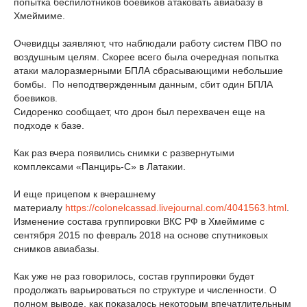
попытка беспилотников боевиков атаковать авиабазу в
Хмеймиме.
Очевидцы заявляют, что наблюдали работу систем ПВО по
воздушным целям. Скорее всего была очередная попытка
атаки малоразмерными БПЛА сбрасывающими небольшие
бомбы. По неподтвержденным данным, сбит один БПЛА
боевиков.
Сидоренко сообщает, что дрон был перехвачен еще на
подходе к базе.
Как раз вчера появились снимки с развернутыми
комплексами «Панцирь-С» в Латакии.
И еще прицепом к вчерашнему
материалу
https://colonelcassad.livejournal.com/4041563.html
.
Изменение состава группировки ВКС РФ в Хмеймиме с
сентября 2015 по февраль 2018 на основе спутниковых
снимков авиабазы.
Как уже не раз говорилось, состав группировки будет
продолжать варьироваться по структуре и численности. О
полном выводе, как показалось некоторым впечатлительным