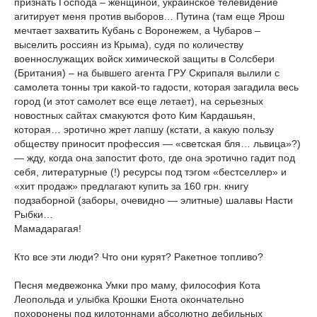
признать Господа – женщиной, украинское телевидение
агитирует меня против выборов… Путина (там еще Ярош
мечтает захватить Кубань с Воронежем, а Чубаров –
выселить россиян из Крыма), судя по количеству
военнослужащих войск химической защиты в Солсбери
(Британия) – на бывшего агента ГРУ Скрипаля вылили с
самолета тонны три какой-то гадости, которая загадила весь
город (и этот самолет все еще летает), на серьезных
новостных сайтах смакуются фото Ким Кардашьян,
которая… эротично жрет лапшу (кстати, а какую пользу
обществу приносит профессия — «светская бля… львица»?)
— жду, когда она запостит фото, где она эротично гадит под
себя, литературные (!) ресурсы под тэгом «бестселлер» и
«хит продаж» предлагают купить за 160 грн. книгу
подзаборной (заборы, очевидно — элитные) шалавы Насти
Рыбки…
Мамадарагая!
Кто все эти люди? Что они курят? Ракетное топливо?
Песня медвежонка Умки про маму, философия Кота
Леопольда и улыбка Крошки Енота окончательно
похоронены под килотоннами абсолютно дебильных