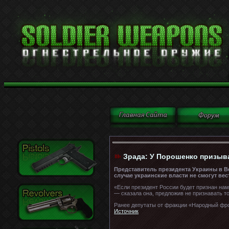
Зрада: У Порошенко призыв
Представитель президента Украины в В
случае украинские власти не смогут ве
«Если президент России будет признан на
— сказала она, предложив не признавать т
Ранее депутаты от фракции «Народный фро
Источник