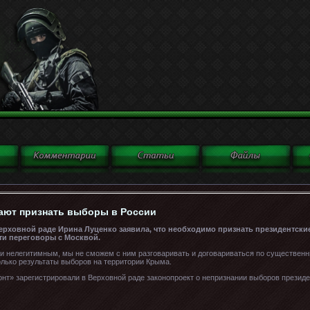
ают признать выборы в России
ерховной раде Ирина Луценко заявила, что необходимо признать президентски
сти переговоры с Москвой.
ми нелегитимным, мы не сможем с ним разговаривать и договариваться по существен
олько результаты выборов на территории Крыма.
нт» зарегистрировали в Верховной раде законопроект о непризнании выборов президе