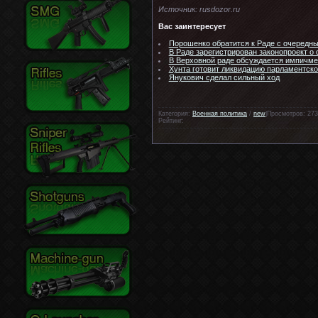
Источник: rusdozor.ru
Вас заинтересует
Порошенко обратится к Раде с очередн
В Раде зарегистрирован законопроект о
В Верховной раде обсуждается импичме
Хунта готовит ликвидацию парламентск
Янукович сделал сильный ход
Категория:
Военная политика
/
new
|Просмотров: 273
Рейтинг: