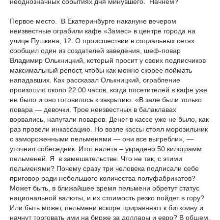
неоднозначных событиях дня минувшего. Начнем?
Первое место. В Екатеринбурге накануне вечером
неизвестные ограбили кафе «Замес» в центре города на
улице Пушкина, 12. О происшествии в социальных сетях
сообщил один из создателей заведения, шеф-повар
Владимир Олькницкий, который просит у своих подписчиков
максимальный репост, чтобы как можно скорее поймать
нападавших. Как рассказал Олькницкий, ограбление
произошло около 22:00 часов, когда посетителей в кафе уже
не было и оно готовилось к закрытию. «В зале были только
повара — девочки. Трое неизвестных в балаклавах
ворвались, напугали поваров. Денег в кассе уже не было, как
раз провели инкассацию. Но возле кассы стоял морозильник
с замороженными пельменями — они все выгребли», —
уточнил собеседник. Итог налета – украдено 50 килограмм
пельменей. Я в замешательстве. Что не так, с этими
пельменями? Почему сразу три человека подписали себе
приговор ради небольшого количества полуфабрикатов?
Может быть, в ближайшее время пельмени обретут статус
национальной валюты, и их стоимость резко пойдет в гору?
Или быть может, пельмени вскоре приравняют к биткоину и
начнут торговать ими на бирже за доллары и евро? В общем,