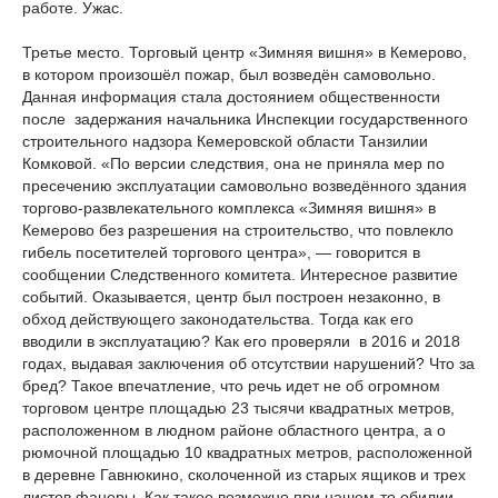
работе. Ужас.
Третье место. Торговый центр «Зимняя вишня» в Кемерово,
в котором произошёл пожар, был возведён самовольно.
Данная информация стала достоянием общественности
после задержания начальника Инспекции государственного
строительного надзора Кемеровской области Танзилии
Комковой. «По версии следствия, она не приняла мер по
пресечению эксплуатации самовольно возведённого здания
торгово-развлекательного комплекса «Зимняя вишня» в
Кемерово без разрешения на строительство, что повлекло
гибель посетителей торгового центра», — говорится в
сообщении Следственного комитета. Интересное развитие
событий. Оказывается, центр был построен незаконно, в
обход действующего законодательства. Тогда как его
вводили в эксплуатацию? Как его проверяли в 2016 и 2018
годах, выдавая заключения об отсутствии нарушений? Что за
бред? Такое впечатление, что речь идет не об огромном
торговом центре площадью 23 тысячи квадратных метров,
расположенном в людном районе областного центра, а о
рюмочной площадью 10 квадратных метров, расположенной
в деревне Гавнюкино, сколоченной из старых ящиков и трех
листов фанеры. Как такое возможно при нашем-то обилии