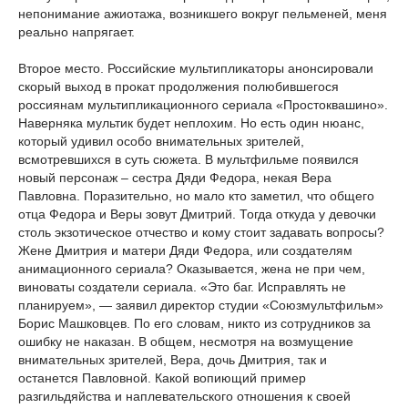
непонимание ажиотажа, возникшего вокруг пельменей, меня
реально напрягает.
Второе место. Российские мультипликаторы анонсировали
скорый выход в прокат продолжения полюбившегося
россиянам мультипликационного сериала «Простоквашино».
Наверняка мультик будет неплохим. Но есть один нюанс,
который удивил особо внимательных зрителей,
всмотревшихся в суть сюжета. В мультфильме появился
новый персонаж – сестра Дяди Федора, некая Вера
Павловна. Поразительно, но мало кто заметил, что общего
отца Федора и Веры зовут Дмитрий. Тогда откуда у девочки
столь экзотическое отчество и кому стоит задавать вопросы?
Жене Дмитрия и матери Дяди Федора, или создателям
анимационного сериала? Оказывается, жена не при чем,
виноваты создатели сериала. «Это баг. Исправлять не
планируем», — заявил директор студии «Союзмультфильм»
Борис Машковцев. По его словам, никто из сотрудников за
ошибку не наказан. В общем, несмотря на возмущение
внимательных зрителей, Вера, дочь Дмитрия, так и
останется Павловной. Какой вопиющий пример
разгильдяйства и наплевательского отношения к своей