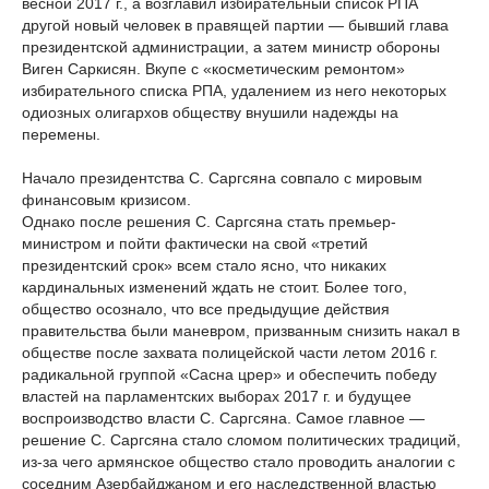
весной 2017 г., а возглавил избирательный список РПА
другой новый человек в правящей партии — бывший глава
президентской администрации, а затем министр обороны
Виген Саркисян. Вкупе с «косметическим ремонтом»
избирательного списка РПА, удалением из него некоторых
одиозных олигархов обществу внушили надежды на
перемены.
Начало президентства С. Саргсяна совпало с мировым
финансовым кризисом.
Однако после решения С. Саргсяна стать премьер-
министром и пойти фактически на свой «третий
президентский срок» всем стало ясно, что никаких
кардинальных изменений ждать не стоит. Более того,
общество осознало, что все предыдущие действия
правительства были маневром, призванным снизить накал в
обществе после захвата полицейской части летом 2016 г.
радикальной группой «Сасна црер» и обеспечить победу
властей на парламентских выборах 2017 г. и будущее
воспроизводство власти С. Саргсяна. Самое главное —
решение С. Саргсяна стало сломом политических традиций,
из-за чего армянское общество стало проводить аналогии с
соседним Азербайджаном и его наследственной властью