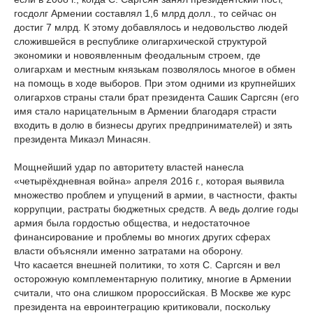
госдолг Армении составлял 1,6 млрд долл., то сейчас он
достиг 7 млрд. К этому добавлялось и недовольство людей
сложившейся в республике олигархической структурой
экономики и новоявленным феодальным строем, где
олигархам и местным князькам позволялось многое в обмен
на помощь в ходе выборов. При этом одними из крупнейших
олигархов страны стали брат президента Сашик Саргсян (его
имя стало нарицательным в Армении благодаря страсти
входить в долю в бизнесы других предпринимателей) и зять
президента Микаэл Минасян.
Мощнейший удар по авторитету властей нанесла
«четырёхдневная война» апреля 2016 г., которая выявила
множество проблем и упущений в армии, в частности, факты
коррупции, растраты бюджетных средств. А ведь долгие годы
армия была гордостью общества, и недостаточное
финансирование и проблемы во многих других сферах
власти объясняли именно затратами на оборону.
Что касается внешней политики, то хотя С. Саргсян и вел
осторожную комплементарную политику, многие в Армении
считали, что она слишком пророссийская. В Москве же курс
президента на евроинтеграцию критиковали, поскольку