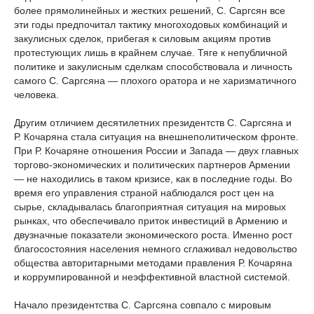
более прямолинейных и жестких решений, С. Саргсян все
эти годы предпочитал тактику многоходовых комбинаций и
закулисных сделок, прибегая к силовым акциям против
протестующих лишь в крайнем случае. Тяге к непубличной
политике и закулисным сделкам способствовала и личность
самого С. Саргсяна — плохого оратора и не харизматичного
человека.
Другим отличием десятилетних президентств С. Саргсяна и
Р. Кочаряна стала ситуация на внешнеполитическом фронте.
При Р. Кочаряне отношения России и Запада — двух главных
торгово-экономических и политических партнеров Армении
— не находились в таком кризисе, как в последние годы. Во
время его управления страной наблюдался рост цен на
сырье, складывалась благоприятная ситуация на мировых
рынках, что обеспечивало приток инвестиций в Армению и
двузначные показатели экономического роста. Именно рост
благосостояния населения немного сглаживал недовольство
общества авторитарными методами правления Р. Кочаряна
и коррумпированной и неэффективной властной системой.
Начало президентства С. Саргсяна совпало с мировым