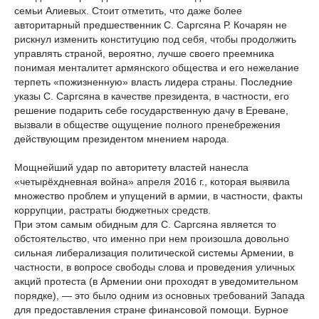
семьи Алиевых. Стоит отметить, что даже более
авторитарный предшественник С. Саргсяна Р. Кочарян не
рискнул изменить конституцию под себя, чтобы продолжить
управлять страной, вероятно, лучше своего преемника
понимая менталитет армянского общества и его нежелание
терпеть «пожизненную» власть лидера страны. Последние
указы С. Саргсяна в качестве президента, в частности, его
решение подарить себе государственную дачу в Ереване,
вызвали в обществе ощущение полного пренебрежения
действующим президентом мнением народа.
Мощнейший удар по авторитету властей нанесла
«четырёхдневная война» апреля 2016 г., которая выявила
множество проблем и упущений в армии, в частности, факты
коррупции, растраты бюджетных средств.
При этом самым обидным для С. Саргсяна является то
обстоятельство, что именно при нем произошла довольно
сильная либерализация политической системы Армении, в
частности, в вопросе свободы слова и проведения уличных
акций протеста (в Армении они проходят в уведомительном
порядке), — это было одним из основных требований Запада
для предоставления стране финансовой помощи. Бурное