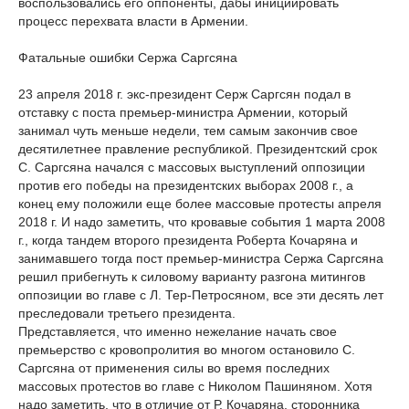
воспользовались его оппоненты, дабы инициировать
процесс перехвата власти в Армении.
Фатальные ошибки Сержа Саргсяна
23 апреля 2018 г. экс-президент Серж Саргсян подал в
отставку с поста премьер-министра Армении, который
занимал чуть меньше недели, тем самым закончив свое
десятилетнее правление республикой. Президентский срок
С. Саргсяна начался с массовых выступлений оппозиции
против его победы на президентских выборах 2008 г., а
конец ему положили еще более массовые протесты апреля
2018 г. И надо заметить, что кровавые события 1 марта 2008
г., когда тандем второго президента Роберта Кочаряна и
занимавшего тогда пост премьер-министра Сержа Саргсяна
решил прибегнуть к силовому варианту разгона митингов
оппозиции во главе с Л. Тер-Петросяном, все эти десять лет
преследовали третьего президента.
Представляется, что именно нежелание начать свое
премьерство с кровопролития во многом остановило С.
Саргсяна от применения силы во время последних
массовых протестов во главе с Николом Пашиняном. Хотя
надо заметить, что в отличие от Р. Кочаряна, сторонника