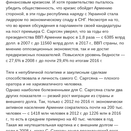
финансовым кризисом. И хотя правительство пыталось
убедить общественность, что кризис обойдет Армению
стороной, в эти годы республика наряду с Украиной стала
лидером по экономическому спаду в СНГ. Несмотря на то,
что во время обсуждения в парламенте своей кандидатуры
на пост премьера С. Саргсян уверял, что за годы его
президентства ВВП Армении вырос в 1,8 раза — с 6385 млрд
долл. в 2007 г. до 11560 млрд долл. в 2017 г., ВВП страны, по
мнению оппозиционных экономистов, так и не достиг
предкризисных показателей. Повысился уровень бедности —
с 27,6% в 2008 г. до почти 29,4% по итогам 2016 г.
Тяге к непубличной политике и закулисным сделкам
способствовала и личность самого С. Саргсяна — плохого
оратора и не харизматичного человека.
Однако наиболее болезненными для С. Саргсяна стали два
других показателя — резкий рост миграции из страны и
внешнего долга. Так, только с 2012 по 2016 гг. экономически
активное население Армении сократилось почти на 200 тыс.
человек — с 1418 млн человек в 2012 г. до 1226 млн в 2016
г., то есть в среднем примерно на 40 тыс. человек в год.
Такая же неутешительная картина и с внешним долгом —
если в 2008 г., когда С. Саргсян занял президентский пост,