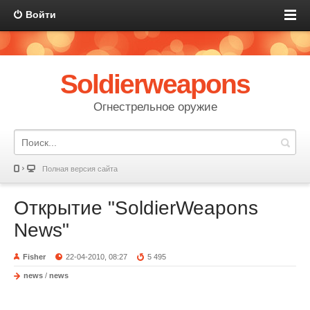
Войти
Soldierweapons
Огнестрельное оружие
Полная версия сайта
Открытие "SoldierWeapons
News"
Fisher
22-04-2010, 08:27
5 495
news
/
news