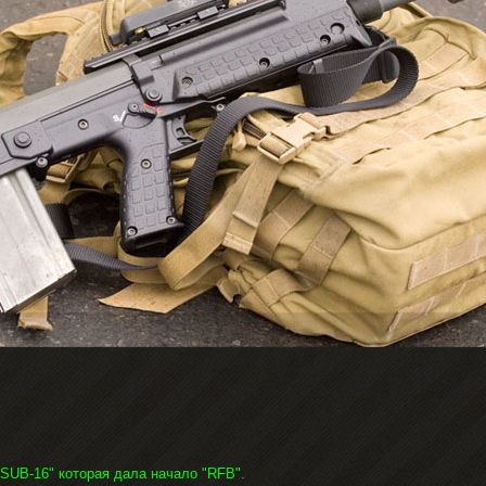
 "SUB-16" которая дала начало "RFB".