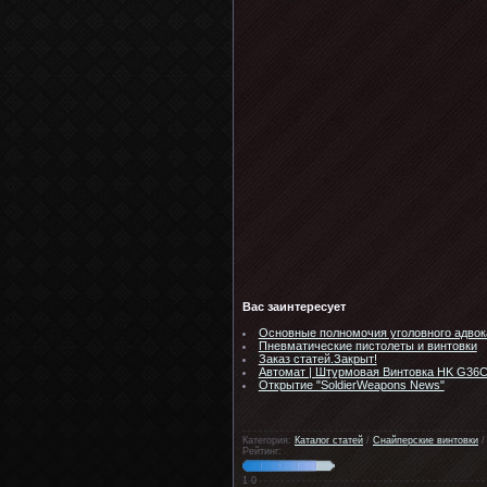
Вас заинтересует
Основные полномочия уголовного адвок
Пневматические пистолеты и винтовки
Заказ статей.Закрыт!
Автомат | Штурмовая Винтовка HK G36
Открытие "SoldierWeapons News"
Категория:
Каталог статей
/
Снайперские винтовки
Рейтинг:
1
0