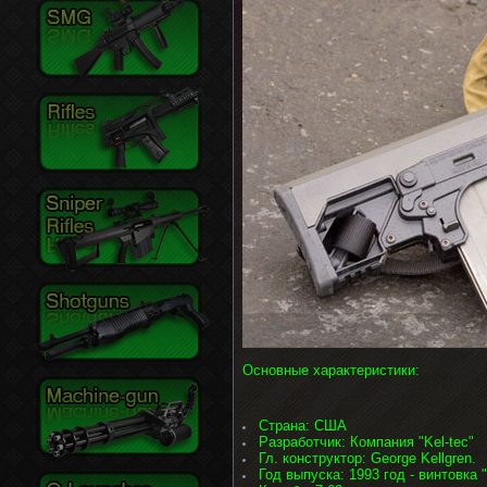
Основные характеристики:
Страна: США
Разработчик: Компания "Kel-tec"
Гл. конструктор: George Kellgren.
Год выпуска: 1993 год - винтовка