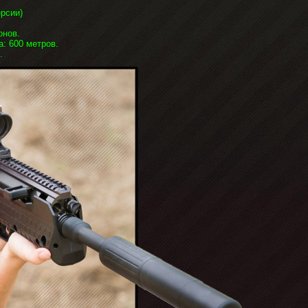
ерсии)
онов.
: 600 метров.
.