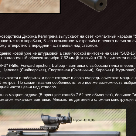
ководством Джоржа Келлгрена выпускают на свет компактный карабин "
нность этого карабина, была возможность стрельбы с левого плеча за с
ому отверстию в передней части цевья над стволом.
озданию новой уже не штурмовой а снайперской винтовке на базе "SUB-16"
т аналогичный образец калибра 7.62 мм (Который в США считается сна
FB" (Rifle, Forward ejection, Bullpup - винтовка с выбросом гильз вперед,
, Целевая (Снайперская), Спортивная (Охотничья), Карабин (Штурмовая)
лючаются в габаритах и весе которые в свою очередь сочетают мощь сн
 метров. Но самая главная особенность, это все же возможность выбр
дней части цевья над стволом.
ьно мощная отдача (В принципе калибр 7.62 все объясняет), большое "и
иматом механизм винтовки. Множество деталей и сложная конструкция з