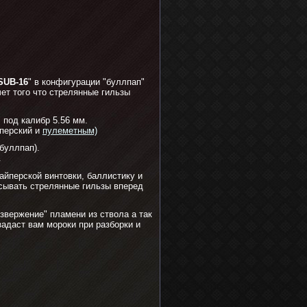
SUB-16
" в конфигурации "буллпап"
чет того что стрелянные гильзы
 под калибр 5.56 мм.
йперский и
пулеметным)
 буллпап).
.
айперской винтовки, баллистику и
асывать стрелянные гильзы вперед
звержение" пламени из ствола а так
адаст вам мороки при разборки и