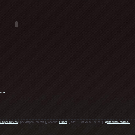
ата.
C
/
Sniper Rifles5
|Просмотров: 28 255 | Добавил:
Fisher
| Дата: 18-06-2010, 09:39 | | |
Дополнить статью!