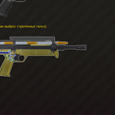
зан выброс стрелянных гильз):