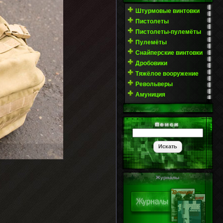
Штурмовые винтовки
Пистолеты
Пистолеты-пулемёты
Пулемёты
Снайперские винтовки
Дробовики
Тяжёлое вооружение
Револьверы
Амуниция
Журналы