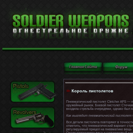
Король пистолетов
Пневматический пистолет Cletcher APS — 
оружейный рынок. Боевой пистолет Стечкина
входила стрельба очередями, однако был 
Как выглядит пневматический пистолет
Все детали пистолета повторяют в точности
отметить, что пневматический вариант стр
регулируемый прицел на пневматике вещь б
Около килограмма веса и силуминовый кор