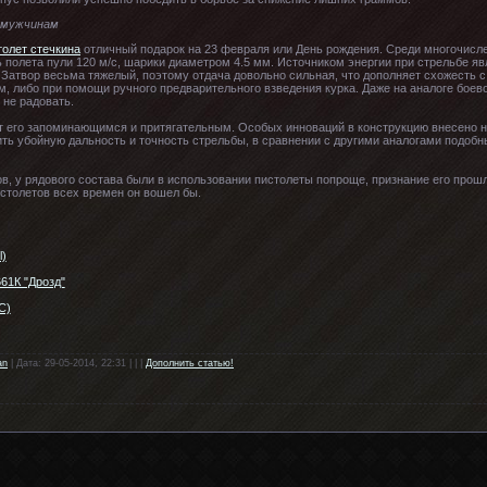
 мужчинам
толет стечкина
отличный подарок на 23 февраля или День рождения. Среди многочисл
 полета пули 120 м/с, шарики диаметром 4.5 мм. Источником энергии при стрельбе яв
. Затвор весьма тяжелый, поэтому отдача довольно сильная, что дополняет схожесть 
ом, либо при помощи ручного предварительного взведения курка. Даже на аналоге бое
 не радовать.
т его запоминающимся и притягательным. Особых инноваций в конструкцию внесено н
ть убойную дальность и точность стрельбы, в сравнении с другими аналогами подобн
ров, у рядового состава были в использовании пистолеты попроще, признание его прош
столетов всех времен он вошел бы.
l)
61К "Дрозд"
С)
an
| Дата: 29-05-2014, 22:31 | | |
Дополнить статью!