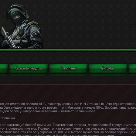
полная имитация боевого АПС, сконструированного И.Я.Стечкиным. Это единственная 
 был внедрен в одно и то же время, что и Макаров в начале 50-х. Вообще, изначально
найден более универсальный вариант – автомат Калашникова.
 Стечкина
 его настоящий боевой оригинал. Пластиковая вставка, легкосплавный корпус и магази
елять очередями не мог. Полная точная копия пневматики оказалась поражающей пото
есполезная, так как регулировка на 100–200 метров нужна только боевой версии. Вес 
пус позволили успешно победить в борьбе за снижение лишних граммов.