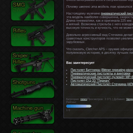
Почему именно эта модель так нравится
Настоящему мужчине
пневматический пис
эта модель наиболее совершенна, скорость
Длина пневматики, как и оригинала 225 мм
и мягкий. Возможна стрельба с него взвод
высокую точность и кучность, что не может
Довольно агрессивный вид Стечкина делае
грамотных конструкторов позволил увеличи
зарубежных.
Что сказать, Cletcher APS – оружие офице
полувековую историю, в десятку лучших пи
Вас заинтересует
Пистолет Биттнера (Bittner repeating pisto
Пневматические пистолеты и винтовки
Пневматический пистолет-пулемёт МР-6
Пистолет ОЦ-33 "Пернач"
Автоматический Пистолет Стечкина (АП
Категория:
news
|Просмотров: 3 071 | Добавил:
Vang
Рейтинг:
1
0