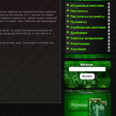
Штурмовые винтовки
Пистолеты
енных вариантов пневматического оружия,
ляется баллончик СО 2, весом 12 грамм.
Пистолеты-пулемёты
с боевым вариантом, однако курок плавный
вого Стечкина, при стрельбе мы наблюдаем
Пулемёты
Снайперские винтовки
е было. Особый баллистический расчет
Дробовики
ых моделей пистолетов, в том числе и
Тяжёлое вооружение
ло по всему мир. Несмотря на более чем
Револьверы
Амуниция
Журналы