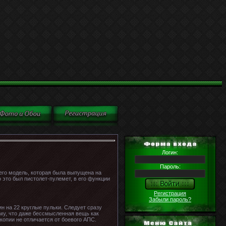
Логин:
Пароль:
его модель, которая была выпущена на
 это был пистолет-пулемет, в его функции
Регистрация
Забыли пароль?
н на 22 круглые пульки. Следует сразу
му, что даже бессмысленная вещь как
копии не отличается от боевого АПС.