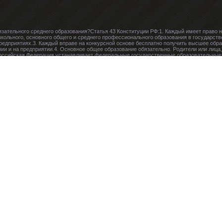
язательного среднего образования?Статья 43 Конституции РФ:1. Каждый имеет право н
кольного, основного общего и среднего профессионального образования в государст
редприятиях.3. Каждый вправе на конкурсной основе бесплатно получить высшее обра
и и на предприятии.4. Основное общее образование обязательно. Родители или лица
Российская Федерация устанавливает федеральные государственные образовательные
ели этого не происходит, тогда это вопрос к министру образования и науки РФ госпо
ет "Общественно-государственная подготовка" входила в теоритическую часть "Плана б
, так вообще хорошо..." Ув. Юрий. Позвольте не согласится с Вами. Хотя и несколько 
если туда внесут мое имя... хотя бы борцом с апартеидом, а еще в юном возрасте гол
голодал профессор Чарльз Хайдер, то я был с ним одной виртуальной линией связан, 