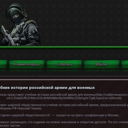
бник истории российской армии для военных
оны представит учебник истории российской армии для военных]http://soldierweapons.r
url=L3VwbG9hZHMvcG9zdHMvMjAxMy0xMi96cDZiemg3cTg4LmpwZw==[/thumb]
вит широкой общественности учебник истории российской армии, предназначенный д
обороны РФ Николай Панков.
ставлен широкой общественности", — сказал он на пресс-конференции в Москве.
нирует размещать это издание на полках магазинов в открытом доступе. По его слова
инских частях.