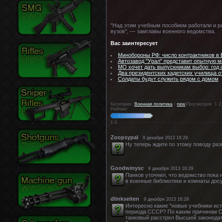
"Над этим учебным пособием работали и ра
вузов", — замглавы военного ведомства.
Вас заинтересует
Минобороны РФ: число контрактников в
Автозавод "Урал" представит опытную 
МО хочет дать выпускникам выбор: год 
Два президентских кадетских училища о
Солдаты будут служить рядом с домом
Категория:
Военная политика
/
new
|Просмотров: 1 2
Рейтинг:
1
0
Zoopsypal
9 декабря 2013 16:29
Ну теперь ждите по этому поводу раз
Goodwinysc
9 декабря 2013 16:29
Панков уточнил, что ведомство пока 
в военные библиотеки и комнаты досу
dlinkseiten
9 декабря 2013 16:29
Интересно какие "новые учебники ист
периода СССР? По каким причинам СС
танковый расстрел Высшей законода