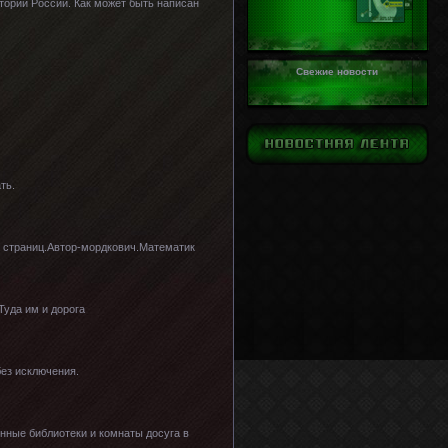
тории России. Как может быть написан
Свежие новости
ть.
59 страниц.Автор-мордкович.Математик
Туда им и дорога
без исключения.
енные библиотеки и комнаты досуга в