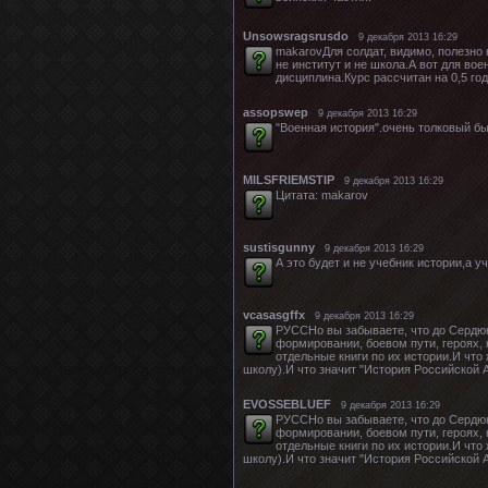
Unsowsragsrusdo
9 декабря 2013 16:29
makarovДля солдат, видимо, полезно 
не институт и не школа.А вот для во
дисциплина.Курс рассчитан на 0,5 го
assopswep
9 декабря 2013 16:29
"Военная история".очень толковый б
MILSFRIEMSTIP
9 декабря 2013 16:29
Цитата: makarov
sustisgunny
9 декабря 2013 16:29
А это будет и не учебник истории
vcasasgffx
9 декабря 2013 16:29
РУССНо вы забываете, что до Сердюко
формировании, боевом пути, героях, 
отдельные книги по их истории.И что
школу).И что значит "История Российской 
EVOSSEBLUEF
9 декабря 2013 16:29
РУССНо вы забываете, что до Сердюко
формировании, боевом пути, героях, 
отдельные книги по их истории.И что
школу).И что значит "История Российской 