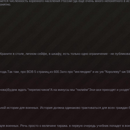
ается численность коренного населения России?Да еще очень много непонятного в ис
онятно.
Храните в столе, личном сейфе, в шкафу, есть только одно ограничение - не публикова
 года.Так там, про ВОВ 5 страниц,из 600.Зато про "ингляндию" и их ую "Королеву"-аж 
панова)Будем ждать "переписчиков"А на минусы мы "пилиём"Эхи-ахи приходят и уходят
ьной истории для военных. История должна одинаково трактоваться для всех граждан 
 для военных. Речь просто о величине тиража. в первую очередь учебник попадет в во