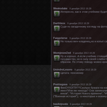
Weaksdake
9 декабря 2013 16:29
Интересно, как в этом учебнике буде
Darthlexx
9 декабря 2013 16:29
Судя по загадочному взгляду на фото
Faigprierse
9 декабря 2013 16:29
Не только меч-кладенец,но и копьё 
WomjeseeZed
9 декабря 2013 16:29
Ну и хорошо. А если учебник стоящий
государство, но в силу своей слабо
образом. По этому поводу можно иро
UnindroLesoro
9 декабря 2013 16:29
Цитата: пенсионер
Praittegava
9 декабря 2013 16:29
ФинО!!!!ОГП!!??Сколько бумаги на к
имел?Или им некогда? Они занималис
веков", "История Нового времени", "
("Военная история");- а некоторые и воен
baukepuala
9 декабря 2013 16:29