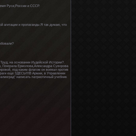
ремя Руси,России и СССР.
ой агитации и пропаганды.Я так думаю, что
обовали?
 Труд, на основании Иудейской Истории?.
го, Генерала Ермолова,Александра Суворова
ровой, под каким флагом он воевал против
аги еще ЗДЕСЬ!!!!В Армии, в Управлении
талинград" написать патриотичный учебник