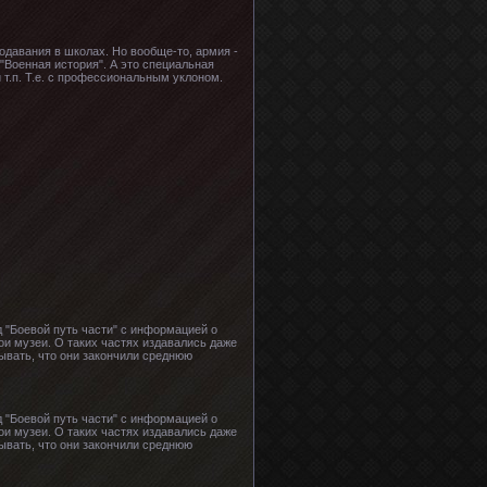
одавания в школах. Но вообще-то, армия -
 "Военная история". А это специальная
 т.п. Т.е. с профессиональным уклоном.
д "Боевой путь части" с информацией о
ои музеи. О таких частях издавались даже
тывать, что они закончили среднюю
д "Боевой путь части" с информацией о
ои музеи. О таких частях издавались даже
тывать, что они закончили среднюю