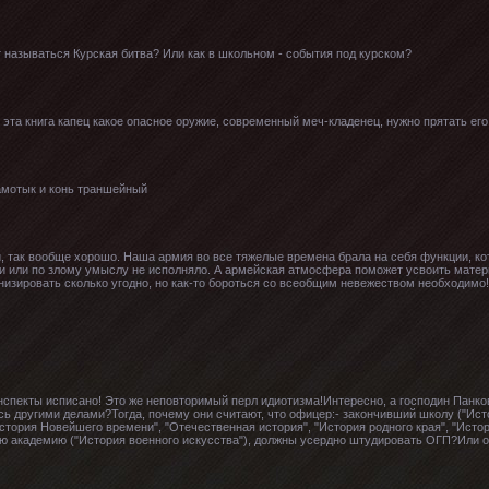
т называться Курская битва? Или как в школьном - события под курском?
 эта книга капец какое опасное оружие, современный меч-кладенец, нужно прятать его 
самотык и конь траншейный
, так вообще хорошо. Наша армия во все тяжелые времена брала на себя функции, ко
сти или по злому умыслу не исполняло. А армейская атмосфера поможет усвоить мате
низировать сколько угодно, но как-то бороться со всеобщим невежеством необходимо!
онспекты исписано! Это же неповторимый перл идиотизма!Интересно, а господин Панк
ь другими делами?Тогда, почему они считают, что офицер:- закончивший школу ("Ист
История Новейшего времени", "Отечественная история", "История родного края", "Исто
ную академию ("История военного искусства"), должны усердно штудировать ОГП?Или