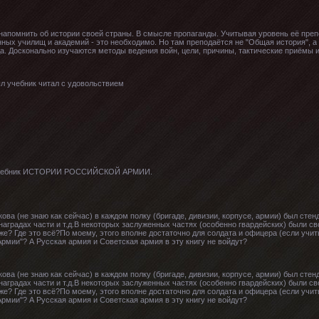
напомнить об истории своей страны. В смысле пропаганды. Учитывая уровень её преп
енных училищ и академий - это необходимо. Но там преподаётся не "Общая история", а
да. Досконально изучаются методы ведения войн, цели, причины, тактические приёмы и
ыл учебник читал с удовольствием
,а учебник ИСТОРИИ РОССИЙСКОЙ АРМИИ.
ва (не знаю как сейчас) в каждом полку (бригаде, дивизии, корпусе, армии) был стен
наградах части и т.д.В некоторых заслуженных частях (особенно гвардейских) были св
 же? Где это всё?По моему, этого вполне достаточно для солдата и офицера (если учи
Армии"? А Русская армия и Советская армия в эту книгу не войдут?
ва (не знаю как сейчас) в каждом полку (бригаде, дивизии, корпусе, армии) был стен
наградах части и т.д.В некоторых заслуженных частях (особенно гвардейских) были св
 же? Где это всё?По моему, этого вполне достаточно для солдата и офицера (если учи
Армии"? А Русская армия и Советская армия в эту книгу не войдут?