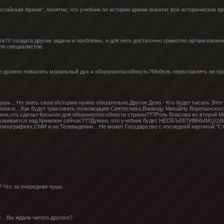
ссийская Армия", понятно, что учебник по истории армии охватит всё историческое в
а?У солдата другие задачи и проблемы, и для него достаточно грамотно организованн
для специалистов.
Это должно повысить моральный дух и обороноспособность?Мебель переставлять не пр
шь....Но знать свою Историю нужно обязательно.Другое Дело - Кто будет писать Этот
тописи....Как будут трактовать полководцев Святослава,Воеводу Михайлу Воротынско
ина,что сделал Косыгин для обороноспособности страны???Роль Власова во второй Ми
развивается над Кремлем сейчас???Думаю, что учебник будет НЕОБЪЕКТИВНЫМ)))))Вр
, типографиях,СМИ и на Телевидении....Не может Государство с последней картиной "С
? Что за очередная чушь.
.. Вы ждали чегото другого?