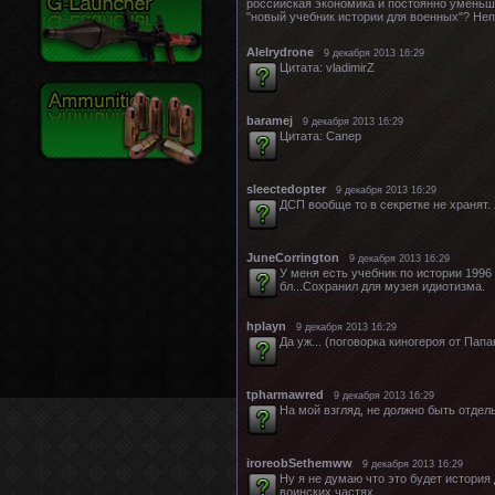
российская экономика и постоянно уменьш
"новый учебник истории для военных"? Неп
Alelrydrone
9 декабря 2013 16:29
Цитата: vladimirZ
baramej
9 декабря 2013 16:29
Цитата: Canep
sleectedopter
9 декабря 2013 16:29
ДСП вообще то в секретке не хранят. 
JuneCorrington
9 декабря 2013 16:29
У меня есть учебник по истории 1996
бл...Сохранил для музея идиотизма.
hplayn
9 декабря 2013 16:29
Да уж... (поговорка киногероя от Па
tpharmawred
9 декабря 2013 16:29
На мой взгляд, не должно быть отдел
iroreobSethemww
9 декабря 2013 16:29
Ну я не думаю что это будет история
воинских частях.