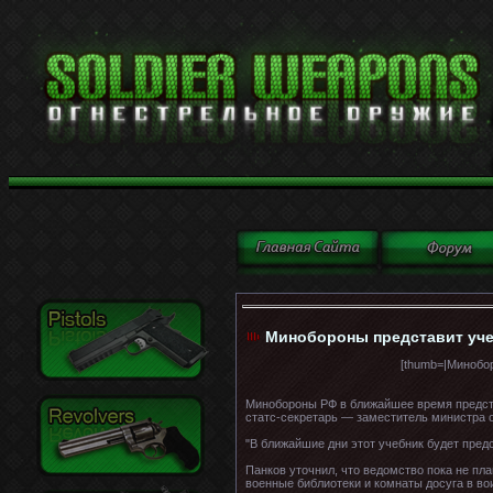
Минобороны представит уче
[thumb=|Минобор
Минобороны РФ в ближайшее время предста
статс-секретарь — заместитель министра 
"В ближайшие дни этот учебник будет пред
Панков уточнил, что ведомство пока не пла
военные библиотеки и комнаты досуга в во