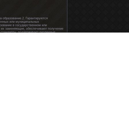
а образование.2. Гарантируются
венных или муниципальных
зование в государственном или
, их заменяющие, обеспечивают получение
 стандарты, поддерживает различные
дину Ливанову и Президенту РФ как гаранту
оевой подготовки части" в том числе и для
робею, но скажу скромничая так: - Хорошо,
осовал за "свободу Анжеле Девис", и Луису
и даже подпитывал его духовно.