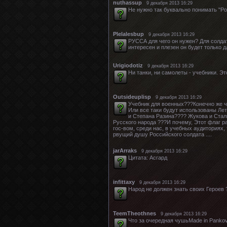
nuthassup
9 декабря 2013 16:29
Не нужно так буквально понимать "Ро
Plelalesbup
9 декабря 2013 16:29
РУССА для чего он нужен? Для солдат
интересен и плезен он будет только 
Urigiodotiz
9 декабря 2013 16:29
Ни танки, ни самолеты - учебники. 
Outsideuplisp
9 декабря 2013 16:29
Учебник для военных???Конечно же чу
Или все таки будут использованы Ле
и Степана Разина???? Жукова и Стал
Русского народа ???И почему, Этот флаг 
гос-вом, среди нас, в учебных аудиториях
рвущий душу Российского солдата ....
jarArraks
9 декабря 2013 16:29
Цитата: Асгард
infittaxy
9 декабря 2013 16:29
Народ не должен знать своих Героев 
TeemTheothnes
9 декабря 2013 16:29
Что за очередная чушьMade in Pankov.