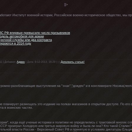
]]>
ботают Институт военной истории, Российское военно-историческое общество, мы пр
 ВС РФ впервые превысило число призывников
модель автомобиля для армии
срочной службы или два контракта
ткроются в 2014 году
11 | Добавил:
Админ
| Дата: 9-12-2013, 16:29 | | |
Дополнить статью!
громно-разоблачающие выступления на "эхах","дождях" и в конгломерате Носика(лента
не планирует размещать это издание на полках магазинов в открытом доступе. По его
га в воинских частях.
ории", когда ещё ученые историки и политики не определились с трактовкой многих со
СР проиграл Холодную или третью мировую войну и была ли она? Кто такой Сталин? К
тельной власти России - Верховный Совет РФ и принятую в условиях диктатуры Ель