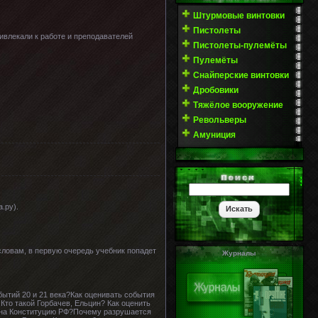
Штурмовые винтовки
Пистолеты
ивлекали к работе и преподавателей
Пистолеты-пулемёты
Пулемёты
Снайперские винтовки
Дробовики
Тяжёлое вооружение
Револьверы
Амуниция
.ру).
 словам, в первую очередь учебник попадет
Журналы
бытий 20 и 21 века?Как оценивать события
то такой Горбачев, Ельцин? Как оценить
цина Конституцию РФ?Почему разрушается