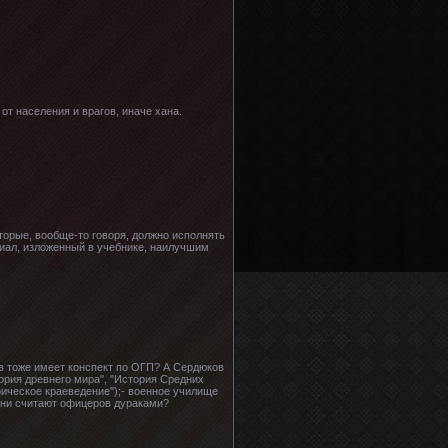
от населения и врагов, иначе хана.
торые, вообще-то говоря, должно исполнять
риал, изложенный в учебнике, наилучшим
ов тоже имеет конспект по ОГП? А Сердюков
ория древнего мира", "История Средних
рическое краеведение");- военное училище
 они считают офицеров дураками?