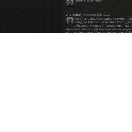
Цитата: aviamed90
choiscimi
9 декабря 2013 16:29
ФинА, что наши солдаты не имеют об
общедоступность и бесплатность дош
образовательных учреждениях и на п
муниципальном образовательном учреждени
детьми основного общего образования.5. 
формы образования и самообразования.А еж
Конституции.
bdietacndj
9 декабря 2013 16:29
Цитата: aviamed90
CypeCynccon
9 декабря 2013 16:29
ФинВы, видимо, не в курсе, но предм
офицеров.
guappellaquox
9 декабря 2013 16:29
Цитата: aviamed90
nigyybr
9 декабря 2013 16:29
"Ну и хорошо. А если учебник стоящий
может быть только в одном случае, ..
Карвалану. А когда под белым домом 
xISoutendijkUruetans
9 декабря 2013 16:30
Цитата: пенсионер