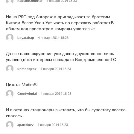
napsinnambRar
4 января 2014 18:23
Наша РЛС,под Ангарском приглядывает за братским
Китаем.Возле Улан-Удэ часть по перехвату работает.В
общем под присмотром камрады узкоглазые.
Loyatahap
4 января 2014 18:23
Да все наше окружение уже давно дружественно лишь
условно,пока интересы совпадают.Все,кроме членовТС
uhmhhqxox
4 января 2014 18:23
Цитата: VadimSt
Goodwindai
4 января 2014 18:23
И в океанах стационары выставить, что бы супостату весело
спалось.
apartkievv
4 января 2014 18:23