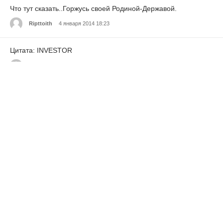
Что тут сказать..Горжусь своей Родиной-Державой.
Ripttoith
4 января 2014 18:23
Цитата: INVESTOR
Goodwinopt
4 января 2014 18:23
Надо такой Воронеж на Кубе поставить в ответ на
Американское ПРО в Европе. А оф. версия пусть будет
связана с поставками кокаина из Колумбии, или вообще с
угрозами ракетного удара со стороны Чили
saranmccullers459
4 января 2014 18:23
идея!!!!!!!!
gkimononsad
4 января 2014 18:23
Вот это хорошая новость. Еще щедро сыпануть спутников
системы обнаружения и целеуказания в космос. Ну и