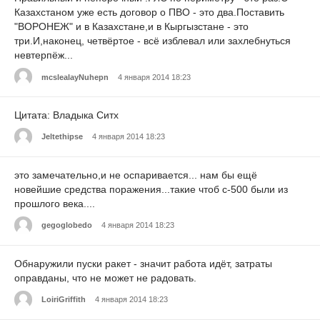
Казахстаном уже есть договор о ПВО - это два.Поставить
"ВОРОНЕЖ" и в Казахстане,и в Кыргызстане - это
три.И,наконец, четвёртое - всё изблевал или захлебнуться
невтерпёж...
mcslealayNuhepn
4 января 2014 18:23
Цитата: Владыка Ситх
Jeltethipse
4 января 2014 18:23
это замечательно,и не оспаривается... нам бы ещё
новейшие средства поражения...такие чтоб с-500 были из
прошлого века....
gegoglobedo
4 января 2014 18:23
Обнаружили пуски ракет - значит работа идёт, затраты
оправданы, что не может не радовать.
LoiriGriffith
4 января 2014 18:23