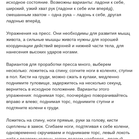
исходное состояние. Возможны варианты: ладони к себе,
широкий, узкий хват рук (ладони к себе или вперёд),
смешанным хватом – одна рука – ладонь к себе, другая
ладонью вперёд.
Упражнения на пресс. Они необходимы для развития мышц
живота, а сильные мышцы живота нужны для хорошей
координации действий верхней и нижней части тела, для
нанесения высоких ударов ногами.
Вариантов для проработки пресса много, выберем
несколько: ложитесь на спину, согните ноги в коленях, ступни
в пол. Кисти на груди, можно сжать в кулаки, медленно
поднимите туловище, задержитесь на несколько секунд,
вернитесь в исходное положение. Варианты этого
упражнения: поднимая торс, поочерёдно поворачивайтесь
вправо и влево; поднимая торс, поднимите ступни и
подтяните колени к груди.
Ложитесь на спину, ноги прямые, руки за голову, кисти
сцеплены в замок. Сгибаем ноги, подтягивая к себе колени,
одновременно скручиваем и поднимаем торс, левый локоть
идёт к правому колену, затем делаем наоборот - правый