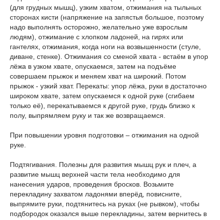
(для грудных мышц), узким хватом, отжимания на тыльных
сторонах кисти (напряжение на запястья большое, поэтому
надо выполнять осторожно, желательно уже взрослым
людям), отжимание с хлопком ладоней, на гирях или
гантелях, отжимания, когда ноги на возвышенности (стуле,
диване, стенке). Отжимания со сменой хвата - встаём в упор
лёжа в узком хвате, опускаемся, затем на подъёме
совершаем прыжок и меняем хват на широкий. Потом
прыжок - узкий хват. Перекаты: упор лёжа, руки в достаточно
широком хвате, затем опускаемся к одной руке (сгибаем
только её), перекатываемся к другой руке, грудь близко к
полу, выпрямляем руку и так же возвращаемся.
При повышении уровня подготовки – отжимания на одной
руке.
Подтягивания. Полезны для развития мышц рук и плеч, а
развитие мышц верхней части тела необходимо для
нанесения ударов, проведения бросков. Возьмите
перекладину захватом ладонями вперёд, повисните,
выпрямите руки, подтянитесь на руках (не рывком), чтобы
подбородок оказался выше перекладины, затем вернитесь в