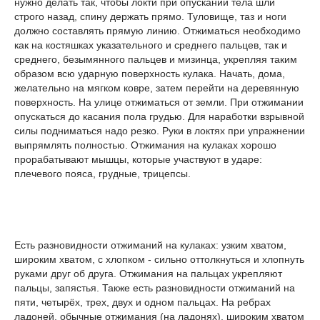
нужно делать так, чтобы локти при опускании тела шли
строго назад, спину держать прямо. Туловище, таз и ноги
должно составлять прямую линию. Отжиматься необходимо
как на костяшках указательного и среднего пальцев, так и
среднего, безымянного пальцев и мизинца, укрепляя таким
образом всю ударную поверхность кулака. Начать, дома,
желательно на мягком ковре, затем перейти на деревянную
поверхность. На улице отжиматься от земли. При отжимании
опускаться до касания пола грудью. Для наработки взрывной
силы подниматься надо резко. Руки в локтях при упражнении
выпрямлять полностью. Отжимания на кулаках хорошо
прорабатывают мышцы, которые участвуют в ударе:
плечевого пояса, грудные, трицепсы.
Есть разновидности отжиманий на кулаках: узким хватом,
широким хватом, с хлопком - сильно оттолкнуться и хлопнуть
руками друг об друга. Отжимания на пальцах укрепляют
пальцы, запястья. Также есть разновидности отжиманий на
пяти, четырёх, трех, двух и одном пальцах. На ребрах
ладоней, обычные отжимания (на ладонях), широким хватом