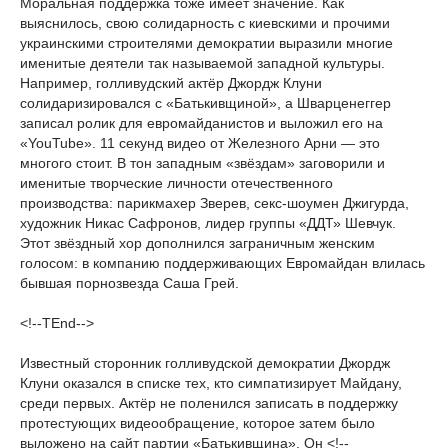
Моральная поддержка тоже имеет значение. Как
выяснилось, свою солидарность с киевскими и прочими
украинскими строителями демократии выразили многие
именитые деятели так называемой западной культуры.
Например, голливудский актёр Джордж Клуни
солидаризировался с «Батькивщиной», а Шварценеггер
записал ролик для евромайданистов и выложил его на
«YouTube». 11 секунд видео от Железного Арни — это
многого стоит. В тон западным «звёздам» заговорили и
именитые творческие личности отечественного
производства: парикмахер Зверев, секс-шоумен Джигурда,
художник Никас Сафронов, лидер группы «ДДТ» Шевчук.
Этот звёздный хор дополнился заграничным женским
голосом: в компанию поддерживающих Евромайдан влилась
бывшая порнозвезда Саша Грей.
<!--TEnd-->
Известный сторонник голливудской демократии Джордж
Клуни оказался в списке тех, кто симпатизирует Майдану,
среди первых. Актёр не поленился записать в поддержку
протестующих видеообращение, которое затем было
выложено на сайт партии «Батькивщина». Он <!--