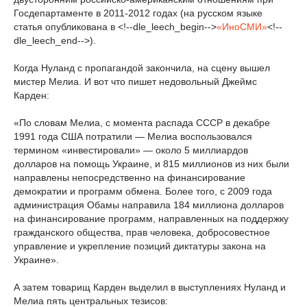
Госдепартаменте в 2011-2012 годах (на русском языке
статья опубликована в <!--dle_leech_begin-->
«ИноСМИ»
<!--
dle_leech_end-->).
Когда Нуланд с пропагандой закончила, на сцену вышел
мистер Мелиа. И вот что пишет недовольный Джеймс
Карден:
«По словам Мелиа, с момента распада СССР в декабре
1991 года США потратили — Мелиа воспользовался
термином «инвестировали» — около 5 миллиардов
долларов на помощь Украине, и 815 миллионов из них были
направлены непосредственно на финансирование
демократии и программ обмена. Более того, с 2009 года
администрация Обамы направила 184 миллиона долларов
на финансирование программ, направленных на поддержку
гражданского общества, прав человека, добросовестное
управление и укрепление позиций диктатуры закона на
Украине».
А затем товарищ Карден выделил в выступлениях Нуланд и
Мелиа пять центральных тезисов: