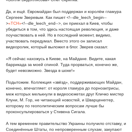
Да, и ещё. Евромайдан был поддержан и королём гламура
Сергеем Зверевым. Как пишет <!--dle_leech_begin--
>
«ТСН»
<!--dle_leech_end-->, он приехал в Киев, чтобы
убедиться в том, что здесь настоящая революция, и даже
поучаствовать в ней. Но в последний момент, видимо,
участвовать передумал. Вместо этого он записал
видеоролик, который выложил в блог. Зверев сказал:
«Я сейчас нахожусь в Киеве, на Майдане. Видите, какая
баррикада за моей спиной. Туда прорваться, конечно же,
будет невозможно. Звезда в шоке!»
Подытожим. Коллекция «звёзд», поддерживающих Майдан,
конечно, впечатляет: от короля гламура до порноактрисы,
меж которых мелькнули в видеосюжетах друг Кличко мистер
Клуни, М. Гор, не читающий новостей, и Шварценеггер,
которому по геополитическим вопросам лучше бы
проконсультироваться у Стивена Сигала.
А тем временем правительство Украины получило отставку, и
Соединённые Штаты, по непроверенным слухам, закупают