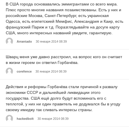
В США города основавались эммигрантами со всего мира.
Плюс просто многие названия позаимствованы. Есть у них и
российские Москва, Санкт-Петербург, есть украинская
Одесса, есть египетскией Мемфис, Александрия и Каир, есть
французский Париж и т.д. Поразглядывайте на досуге карту
США, много интересных названий увидите, гарантирую.
Arrantado
30 января 2014 08:39
Шварц меня уже давно расстроил, на вопрос кого он считает
в жизни героем он ответил Горбачёва.
corefence
30 января 2014 08:39
Действия и реформы Горбачёва стали причиной к развалу
экономики СССР и дальнейшей ликвидации этого
государства. США ещё долго будут вспоминать его с
теплотой, у них ни один правитель не додумался бы в угоду
своему имиджу так сливать интересы страны.
hackedbolt
30 января 2014 08:39