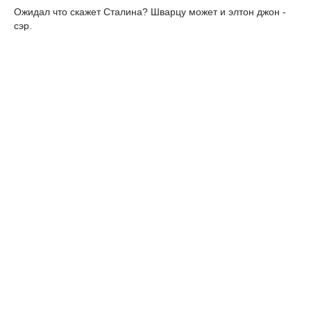
Ожидал что скажет Сталина? Шварцу может и элтон джон -
сэр.
aruyyyrette
30 января 2014 08:39
ну правильно это их герой это же все равно если бы гитлер в
середине войны развалил германию на земли и переехал
жить в СССР мы б его то же считали героем а вот немцы
наоборотЦитата: ЗУ-23
sindarralay
30 января 2014 08:39
Так у него мозги отравлены анаболиками.
KianMoore82
30 января 2014 08:39
Цитата: ЗУ-23
unency
30 января 2014 08:39
Лия Ахеджакова меня "удивила" конечно, но, как говорит моя