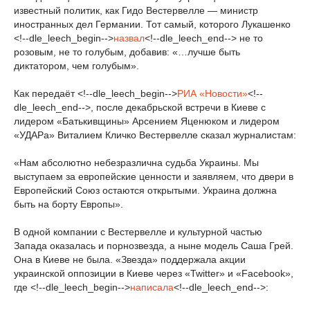
известный политик, как Гидо Вестервелле — министр
иностранных дел Германии. Тот самый, которого Лукашенко
<!--dle_leech_begin-->
назвал
<!--dle_leech_end--> не то
розовым, не то голубым, добавив: «…лучше быть
диктатором, чем голубым».
Как передаёт <!--dle_leech_begin-->
РИА «Новости»
<!--
dle_leech_end-->, после декабрьской встречи в Киеве с
лидером «Батькивщины» Арсением Яценюком и лидером
«УДАРа» Виталием Кличко Вестервелле сказал журналистам:
«Нам абсолютно небезразлична судьба Украины. Мы
выступаем за европейские ценности и заявляем, что двери в
Европейский Союз остаются открытыми. Украина должна
быть на борту Европы».
В одной компании с Вестервелле и культурной частью
Запада оказалась и порнозвезда, а ныне модель Саша Грей.
Она в Киеве не была. «Звезда» поддержала акции
украинской оппозиции в Киеве через «Twitter» и «Facebook»,
где <!--dle_leech_begin-->
написала
<!--dle_leech_end-->: