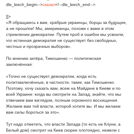
dle_leech_begin-->
сказал
<!--dle_leech_end-->:
]]>
«Я обращаюсь к вам, храбрые украинцы, борцы за будущее,
а не прошлое! Мы, американцы, похожи с вами в этом
стремлении демократии. Путем проб и ошибок мы усвоили,
что истинная демократия не существует без свободных,
честных и прозрачных выборов».
По мнению актёра, Тимошенко — политическая
заключённая:
«Точно не существует демократии, когда есть
политзаключённые, в частности, такие, как Тимошенко.
Поэтому, хочу сказать вам, всем на Майдане в Киеве и по
всей Украине: когда вы смотрите на Запад, знайте, что мы
отвечаем вам взглядом, полным огромного восхищения.
Желаем вам той власти, которой хотите вы. И мы желаем
вам силы бороться за это».
Тут надо отметить, что власти Запада (то есть не Клуни, а
Белый дом) смотрят на Киев скорее плотоядно, нежели с