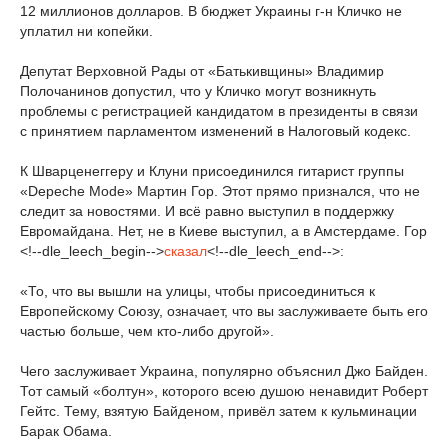
12 миллионов долларов. В бюджет Украины г-н Кличко не
уплатил ни копейки.
Депутат Верховной Рады от «Батькивщины» Владимир
Полочанинов допустил, что у Кличко могут возникнуть
проблемы с регистрацией кандидатом в президенты в связи
с принятием парламентом изменений в Налоговый кодекс.
К Шварценеггеру и Клуни присоединился гитарист группы
«Depeche Mode» Мартин Гор. Этот прямо признался, что не
следит за новостями. И всё равно выступил в поддержку
Евромайдана. Нет, не в Киеве выступил, а в Амстердаме. Гор
<!--dle_leech_begin-->
сказал
<!--dle_leech_end-->:
«То, что вы вышли на улицы, чтобы присоединиться к
Европейскому Союзу, означает, что вы заслуживаете быть его
частью больше, чем кто-либо другой».
Чего заслуживает Украина, популярно объяснил Джо Байден.
Тот самый «болтун», которого всею душою ненавидит Роберт
Гейтс. Тему, взятую Байденом, привёл затем к кульминации
Барак Обама.