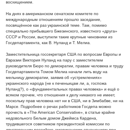
восхищением.
На днях в американском сенатском комитете по
международным отношениям прошло заседание,
посвящённое как раз украинской теме. Там, помимо
специально прибывшего Бжезинского, известного «друга»
СССР и России, выступили такие крупные чиновники из
Госдепартамента, как В. Нуланд и Т. Мелиа.
Заместительница госсекретаря США по вопросам Европы и
Евразии Виктория Нуланд на пару с заместителем
руководителя Бюро по демократии, правам человека и труду
Госдепартамента Томом Мелиа начали лить воду на
мельницу демократии, заявив об «устремлениях»
украинского народа (не к печеньицам ли, а, госпожа
Нуланд?), о «фундаментальных правах человека» и ещё о
всяком прочем, что отношения к делу никакого не имеет,
поскольку прав человека нет ни в США, ни в Зимбабве, ни на
Марсе. Подробнее о речах работников Госдепа можно
прочесть в «The American Conservative», в статье крайне
недовольного Белым домом Джеймса Кардена,
трудившегося советником президентской комиссии по
двусторонним российско-американским отношениям при