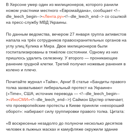
В Херсоне умер один из милиционеров, которого ранили
ножом участники местного «Евромайдана», сообщает <!--
dle_leech_begin-->
«Лента.ру»
<!--dle_leech_end--> со ссылкой
на пресс-службу МВД Украины.
По данным ведомства, вечером 27 января группа активистов
напала на трёх сотрудников правоохранительных органов на
углу улиц Кулика и Мира. Двое милиционеров были
госпитализированы в тяжёлом состоянии. Одному из них
пришлось удалить селезенку. У второго — проникающее
ранение грудной клетки. Третий получил ножевые ранения в
колено и плечо.
Почитайте журнал «Тайм», Арни! В статье «Бандиты правого
толка захватывают либеральный протест на Украине»
(«Time», США; источник перевода — <!--dle_leech_begin--
>
«ИноСМИ»
<!--dle_leech_end-->) Саймон Шустер отмечает,
что проевропейские протесты в Киеве приняли «нехороший
оборот»: набирают силу группировки правого толка. Цитата:
«В воскресенье незадолго до полуночи несколько десятков
человек в лыжных масках и камуфляже окружили здание