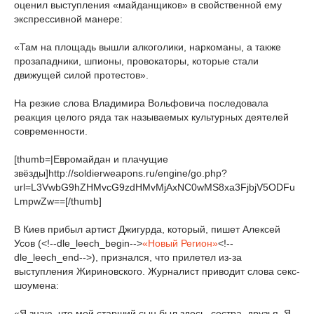
оценил выступления «майданщиков» в свойственной ему
экспрессивной манере:
«Там на площадь вышли алкоголики, наркоманы, а также
прозападники, шпионы, провокаторы, которые стали
движущей силой протестов».
На резкие слова Владимира Вольфовича последовала
реакция целого ряда так называемых культурных деятелей
современности.
[thumb=|Евромайдан и плачущие
звёзды]http://soldierweapons.ru/engine/go.php?
url=L3VwbG9hZHMvcG9zdHMvMjAxNC0wMS8xa3FjbjV5ODFu
LmpwZw==[/thumb]
В Киев прибыл артист Джигурда, который, пишет Алексей
Усов (<!--dle_leech_begin-->
«Новый Регион»
<!--
dle_leech_end-->), признался, что прилетел из-за
выступления Жириновского. Журналист приводит слова секс-
шоумена:
«Я знаю, что мой старший сын был здесь, сестра, друзья. Я