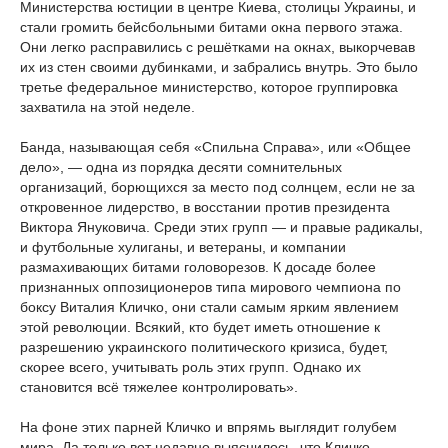
Министерства юстиции в центре Киева, столицы Украины, и
стали громить бейсбольными битами окна первого этажа.
Они легко расправились с решётками на окнах, выкорчевав
их из стен своими дубинками, и забрались внутрь. Это было
третье федеральное министерство, которое группировка
захватила на этой неделе.
Банда, называющая себя «Спильна Справа», или «Общее
дело», — одна из порядка десяти сомнительных
организаций, борющихся за место под солнцем, если не за
откровенное лидерство, в восстании против президента
Виктора Януковича. Среди этих групп — и правые радикалы,
и футбольные хулиганы, и ветераны, и компании
размахивающих битами головорезов. К досаде более
признанных оппозиционеров типа мирового чемпиона по
боксу Виталия Кличко, они стали самым ярким явлением
этой революции. Всякий, кто будет иметь отношение к
разрешению украинского политического кризиса, будет,
скорее всего, учитывать роль этих групп. Однако их
становится всё тяжелее контролировать».
На фоне этих парней Кличко и впрямь выглядит голубем
мира. Да только вот недавно выяснилось, что Кличко —