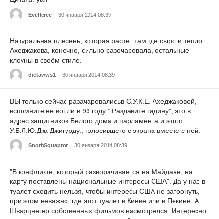
Evefleree
30 января 2014 08:39
Натуральная плесень, которая растет там где сыро и тепло.
Ахеджакова, конечно, сильно разочаровала, остальные
клоуны в своём стиле.
dietawws1
30 января 2014 08:39
ВЫ только сейчас разачаровалисьв С.У.К.Е. Ахеджаковой,
вспомните ее вопли в 93 году " Раздавите гадину", это в
адрес защитников Белого дома и парламента и этого
У.Б.Л.Ю.Дка Джигурду., голосившего с экрана вместе с ней.
SnorbSquapror
30 января 2014 08:39
"В конфликте, который разворачивается на Майдане, на
карту поставлены национальные интересы США". Да у нас в
туалет сходить нельзя, чтобы интересы США не затронуть,
при этом неважно, где этот туалет в Киеве или в Пекине. А
Шварцнегер собственных фильмов насмотрелся. Интересно