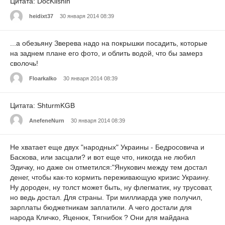
Цитата: DocKlishin
heidixt37
30 января 2014 08:39
...а обезьяну Зверева надо на покрышки посадить, которые
на заднем плане его фото, и облить водой, что бы замерз
сволочь!
Floarkalko
30 января 2014 08:39
Цитата: ShturmKGB
AnefeneNurn
30 января 2014 08:39
Не хватает еще двух "народных" Украины - Бедросовича и
Баскова, или засцали? и вот еще что, никогда не любил
Эдичку, но даже он отметился:"Янукович между тем достал
денег, чтобы как-то кормить переживающую кризис Украину.
Ну дороден, ну толст может быть, ну флегматик, ну трусоват,
но ведь достал. Для страны. Три миллиарда уже получил,
зарплаты бюджетникам заплатили. А чего достали для
народа Кличко, Яценюк, Тягнибок ? Они для майдана