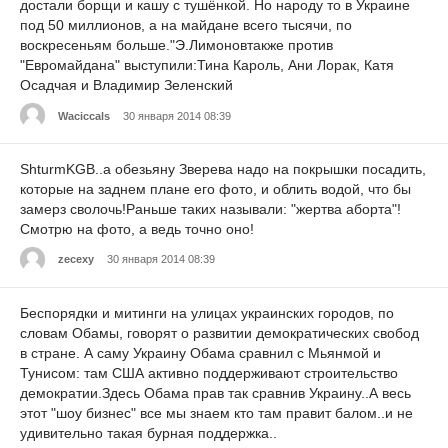
достали борщи и кашу с тушёнкой. Но народу то в Украине
под 50 миллионов, а на майдане всего тысячи, по
воскресеньям больше."Э.Лимоновтакже против
"Евромайдана" выступили:Тина Кароль, Ани Лорак, Катя
Осадчая и Владимир Зеленский
Waciccals
30 января 2014 08:39
ShturmKGB..а обезьяну Зверева надо на покрышки посадить,
которые на заднем плане его фото, и облить водой, что бы
замерз сволочь!Раньше таких называли: "жертва аборта"!
Смотрю на фото, а ведь точно оно!
zecexy
30 января 2014 08:39
Беспорядки и митинги на улицах украинских городов, по
словам Обамы, говорят о развитии демократических свобод
в стране. А саму Украину Обама сравнил с Мьянмой и
Тунисом: там США активно поддерживают строительство
демократии.Здесь Обама прав так сравнив Украину..А весь
этот "шоу бизнес" все мы знаем кто там правит балом..и не
удивительно такая бурная поддержка..