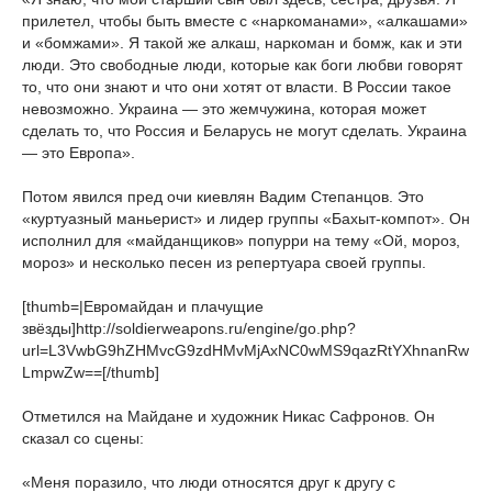
прилетел, чтобы быть вместе с «наркоманами», «алкашами»
и «бомжами». Я такой же алкаш, наркоман и бомж, как и эти
люди. Это свободные люди, которые как боги любви говорят
то, что они знают и что они хотят от власти. В России такое
невозможно. Украина — это жемчужина, которая может
сделать то, что Россия и Беларусь не могут сделать. Украина
— это Европа».
Потом явился пред очи киевлян Вадим Степанцов. Это
«куртуазный маньерист» и лидер группы «Бахыт-компот». Он
исполнил для «майданщиков» попурри на тему «Ой, мороз,
мороз» и несколько песен из репертуара своей группы.
[thumb=|Евромайдан и плачущие
звёзды]http://soldierweapons.ru/engine/go.php?
url=L3VwbG9hZHMvcG9zdHMvMjAxNC0wMS9qazRtYXhnanRw
LmpwZw==[/thumb]
Отметился на Майдане и художник Никас Сафронов. Он
сказал со сцены:
«Меня поразило, что люди относятся друг к другу с