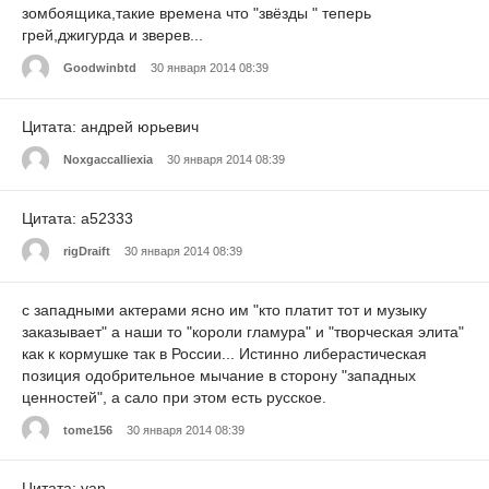
зомбоящика,такие времена что "звёзды " теперь
грей,джигурда и зверев...
Goodwinbtd
30 января 2014 08:39
Цитата: андрей юрьевич
Noxgaccalliexia
30 января 2014 08:39
Цитата: a52333
rigDraift
30 января 2014 08:39
с западными актерами ясно им "кто платит тот и музыку
заказывает" а наши то "короли гламура" и "творческая элита"
как к кормушке так в России... Истинно либерастическая
позиция одобрительное мычание в сторону "западных
ценностей", а сало при этом есть русское.
tome156
30 января 2014 08:39
Цитата: yan