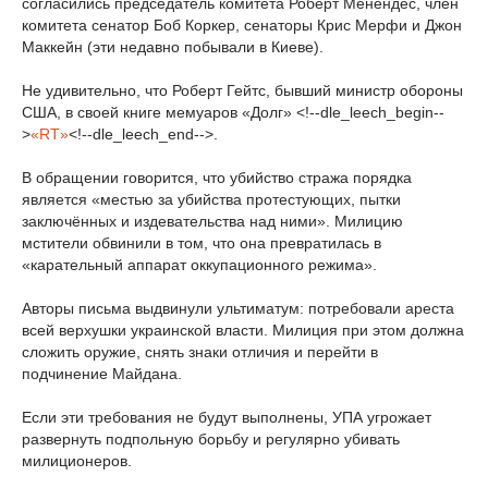
согласились председатель комитета Роберт Менендес, член
комитета сенатор Боб Коркер, сенаторы Крис Мерфи и Джон
Маккейн (эти недавно побывали в Киеве).
Не удивительно, что Роберт Гейтс, бывший министр обороны
США, в своей книге мемуаров «Долг» <!--dle_leech_begin--
>
«RT»
<!--dle_leech_end-->.
В обращении говорится, что убийство стража порядка
является «местью за убийства протестующих, пытки
заключённых и издевательства над ними». Милицию
мстители обвинили в том, что она превратилась в
«карательный аппарат оккупационного режима».
Авторы письма выдвинули ультиматум: потребовали ареста
всей верхушки украинской власти. Милиция при этом должна
сложить оружие, снять знаки отличия и перейти в
подчинение Майдана.
Если эти требования не будут выполнены, УПА угрожает
развернуть подпольную борьбу и регулярно убивать
милиционеров.