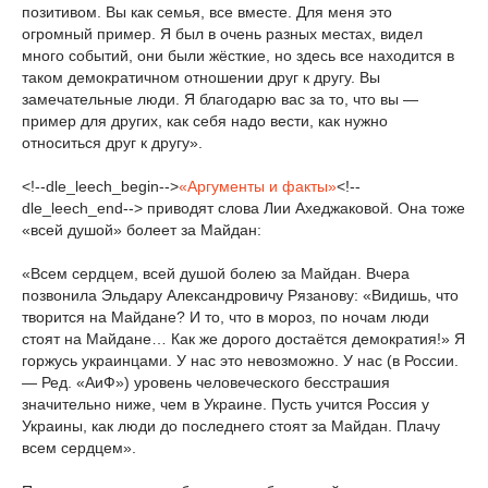
позитивом. Вы как семья, все вместе. Для меня это
огромный пример. Я был в очень разных местах, видел
много событий, они были жёсткие, но здесь все находится в
таком демократичном отношении друг к другу. Вы
замечательные люди. Я благодарю вас за то, что вы —
пример для других, как себя надо вести, как нужно
относиться друг к другу».
<!--dle_leech_begin-->
«Аргументы и факты»
<!--
dle_leech_end--> приводят слова Лии Ахеджаковой. Она тоже
«всей душой» болеет за Майдан:
«Всем сердцем, всей душой болею за Майдан. Вчера
позвонила Эльдару Александровичу Рязанову: «Видишь, что
творится на Майдане? И то, что в мороз, по ночам люди
стоят на Майдане… Как же дорого достаётся демократия!» Я
горжусь украинцами. У нас это невозможно. У нас (в России.
— Ред. «АиФ») уровень человеческого бесстрашия
значительно ниже, чем в Украине. Пусть учится Россия у
Украины, как люди до последнего стоят за Майдан. Плачу
всем сердцем».