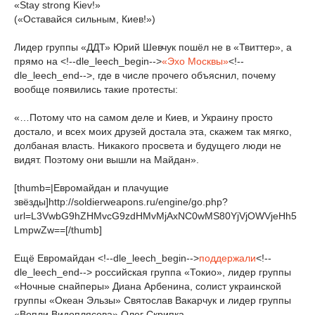
«Stay strong Kiev!»
(«Оставайся сильным, Киев!»)
Лидер группы «ДДТ» Юрий Шевчук пошёл не в «Твиттер», а
прямо на <!--dle_leech_begin-->
«Эхо Москвы»
<!--
dle_leech_end-->, где в числе прочего объяснил, почему
вообще появились такие протесты:
«…Потому что на самом деле и Киев, и Украину просто
достало, и всех моих друзей достала эта, скажем так мягко,
долбаная власть. Никакого просвета и будущего люди не
видят. Поэтому они вышли на Майдан».
[thumb=|Евромайдан и плачущие
звёзды]http://soldierweapons.ru/engine/go.php?
url=L3VwbG9hZHMvcG9zdHMvMjAxNC0wMS80YjVjOWVjeHh5
LmpwZw==[/thumb]
Ещё Евромайдан <!--dle_leech_begin-->
поддержали
<!--
dle_leech_end--> российская группа «Токио», лидер группы
«Ночные снайперы» Диана Арбенина, солист украинской
группы «Океан Эльзы» Святослав Вакарчук и лидер группы
«Вопли Видоплясова» Олег Скрипка.