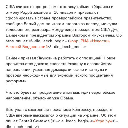
США считают «прогрессом» отставку кабмина Украины и
отмену Радой законов от 16 января и призывают
сформировать в стране проевропейское правительство,
сообщил Белый дом по итогам второго за последние сутки
телефонного разговора между вице-президентом США Джо
Байденом и президентом Украины Виктором Януковичем. Об
этом пишет <!--dle_leech_begin-->
корр. РИА «Новости»
Алексей Богдановский
<!--dle_leech_end-->.
Байден призвал Януковича работать с оппозицией. Новое
правительство должно «повести Украину в европейском
направлении, укрепляя демократические институты и
проводя необходимые для экономического процветания
реформы».
Что это будет за процветание и как выглядит европейское
направление, объяснил уже Обама.
Выступая с ежегодным посланием Конгрессу, президент
США впервые высказался о ситуации на Украине. Об этом
пишет Сергей Семаков (<!--dle_leech_begin-->
«Утро.ру»
<!--
dle_leech_end-->).