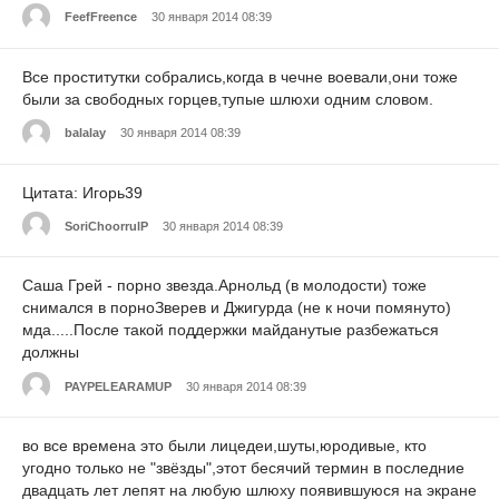
FeefFreence
30 января 2014 08:39
Все проститутки собрались,когда в чечне воевали,они тоже
были за свободных горцев,тупые шлюхи одним словом.
balalay
30 января 2014 08:39
Цитата: Игорь39
SoriChoorrulP
30 января 2014 08:39
Саша Грей - пoрно звезда.Арнольд (в молодости) тоже
снимался в порнoЗверев и Джигурда (не к ночи помянуто)
мда.....После такой поддержки майданутые разбежаться
должны
PAYPELEARAMUP
30 января 2014 08:39
во все времена это были лицедеи,шуты,юродивые, кто
угодно только не "звёзды",этот бесячий термин в последние
двадцать лет лепят на любую шлюху появившуюся на экране