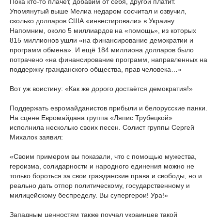
Пока кто-то плачет, добавим от себя, другой платит.
Упомянутый выше Мелиа недаром сосчитал и озвучил,
сколько долларов США «инвестировали» в Украину.
Напомним, около 5 миллиардов на «помощь», из которых
815 миллионов ушли «на финансирование демократии и
программ обмена». И ещё 184 миллиона долларов было
потрачено «на финансирование программ, направленных на
поддержку гражданского общества, прав человека…»
Вот уж воистину: «Как же дорого достаётся демократия!»
Поддержать евромайданистов прибыли и белорусские панки.
На сцене Евромайдана группа «Ляпис Трубецкой»
исполнила несколько своих песен. Солист группы Сергей
Михалок заявил:
«Своим примером вы показали, что с помощью мужества,
героизма, солидарности и народного единения можно не
только бороться за свои гражданские права и свободы, но и
реально дать отпор политическому, государственному и
милицейскому беспределу. Вы супергерои! Ура!»
Западным ценностям также поучал украинцев такой