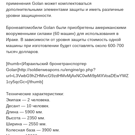
применения Golan может комплектоваться
дополнительными элементами защиты и иметь различные
уровни защищенности.
Бронеавтомобили Golan были приобретены американскими
вооруженными силами (60 машин) для использования в
Ираке. В зависимости от уровня защиты стоимость одной
машины при изготовлении будет составлять около 600-700
тысяч долларов.
[thumb=|Израильский бронетранспортер
Golan]http://soldierweapons.ru/engine/go.php?
url=L3VwbG9hZHMvcG9zdHMvMjAxNC0wMi9pMXVoaDEwYWZ
1cy5qcGc=[/thumb]
Технические характеристики:
Экипаж — 2 человека.
Десант — 10 человек.
Длина — 5900 мм.
Высота — 2350 мм.
Ширина — 2550 мм.
Колесная база — 3900 мм.