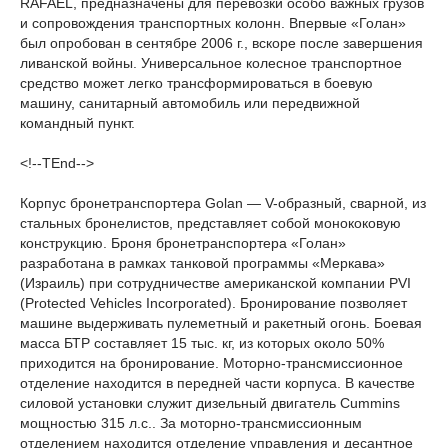
RAFAEL, предназначены для перевозки особо важных грузов
и сопровождения транспортных колонн. Впервые «Голан»
был опробован в сентябре 2006 г., вскоре после завершения
ливанской войны. Универсальное колесное транспортное
средство может легко трансформироваться в боевую
машину, санитарный автомобиль или передвижной
командный пункт.
<!--TEnd-->
Корпус бронетранспортера Golan — V-образный, сварной, из
стальных бронелистов, представляет собой монококовую
конструкцию. Броня бронетранспортера «Голан»
разработана в рамках танковой программы «Меркава»
(Израиль) при сотрудничестве американской компании PVI
(Protected Vehicles Incorporated). Бронирование позволяет
машине выдерживать пулеметный и ракетный огонь. Боевая
масса БТР составляет 15 тыс. кг, из которых около 50%
приходится на бронирование. Моторно-трансмиссионное
отделение находится в передней части корпуса. В качестве
силовой установки служит дизельный двигатель Cummins
мощностью 315 л.с.. За моторно-трансмиссионным
отделением находится отделение управления и десантное