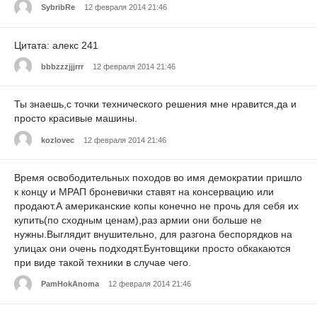
SybribRe
12 февраля 2014 21:46
Цитата: алекс 241
bbbzzzjjjrrr
12 февраля 2014 21:46
Ты знаешь,с точки технического решения мне нравится,да и
просто красивые машины.
kozlovec
12 февраля 2014 21:46
Время освободительных походов во имя демократии пришло
к концу и МРАП броневички ставят на консервацию или
продают.А американские копы конечно не прочь для себя их
купить(по сходным ценам),раз армии они больше не
нужны.Выглядит внушительно, для разгона беспорядков на
улицах они очень подходят.Бунтовщики просто обкакаются
при виде такой техники в случае чего.
PamHokAnoma
12 февраля 2014 21:46