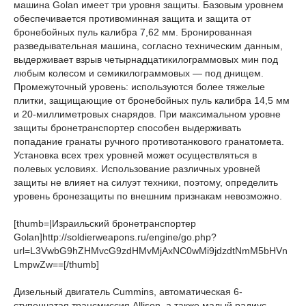
машина Golan имеет три уровня защиты. Базовым уровнем
обеспечивается противоминная защита и защита от
бронебойных пуль калибра 7,62 мм. Бронированная
разведывательная машина, согласно техническим данным,
выдерживает взрыв четырнадцатикилограммовых мин под
любым колесом и семикилограммовых — под днищем.
Промежуточный уровень: используются более тяжелые
плитки, защищающие от бронебойных пуль калибра 14,5 мм
и 20-миллиметровых снарядов. При максимальном уровне
защиты бронетранспортер способен выдерживать
попадание гранаты ручного противотанкового гранатомета.
Установка всех трех уровней может осуществляться в
полевых условиях. Использование различных уровней
защиты не влияет на силуэт техники, поэтому, определить
уровень бронезащиты по внешним признакам невозможно.
[thumb=|Израильский бронетранспортер
Golan]http://soldierweapons.ru/engine/go.php?
url=L3VwbG9hZHMvcG9zdHMvMjAxNC0wMi9jdzdtNmM5bHVn
LmpwZw==[/thumb]
Дизельный двигатель Cummins, автоматическая 6-
ступенчатая трансмиссия Allison, а также малый радиус