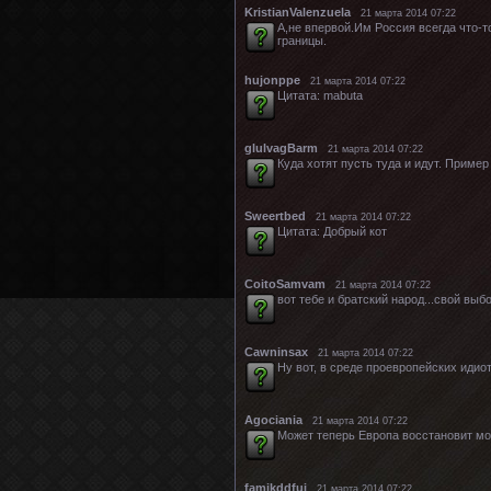
KristianValenzuela
21 марта 2014 07:22
А,не впервой.Им Россия всегда что-т
границы.
hujonppe
21 марта 2014 07:22
Цитата: mabuta
glulvagBarm
21 марта 2014 07:22
Куда хотят пусть туда и идут. Приме
Sweertbed
21 марта 2014 07:22
Цитата: Добрый кот
CoitoSamvam
21 марта 2014 07:22
вот тебе и братский народ...свой выбо
Cawninsax
21 марта 2014 07:22
Ну вот, в среде проевропейских идио
Agociania
21 марта 2014 07:22
Может теперь Европа восстановит мо
famjkddfui
21 марта 2014 07:22