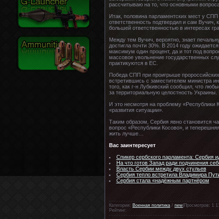
рассчитываю на то, что основными вопроса
Итак, половина парламентских мест у СПП 
ответственность подтвердил и сам Вучич, 
большей ответственностью в интересах гр
Между тем Вучич, вероятно, знает печальн
достигла почти 30%. В 2014 году ожидаетс
максимум один процент, да и тот под воп
массовое увольнение государственных слу
практикуются в ЕС.
Победа СПП при проигрыше пророссийских 
встретившись с заместителем министра ин
того, как г-н Лубкивский сообщил, что люб
за территориальную целостность Украины. 
И это несмотря на проблему «Республики К
«развития ситуации».
Таким образом, Сербия явно становится ч
вопрос «Республики Косово», и теперешняя
жить лучше…
Вас заинтересует
Спикер сербского парламента: Сербия ид
На что готов Запад ради подчинения се
Власть Сербии между двух стульев
Сербия тепло встретила Владимира Пут
Сербия стала «надёжным партнёром
Категория:
Военная политика
/
new
|Просмотров: 1 1
Рейтинг: