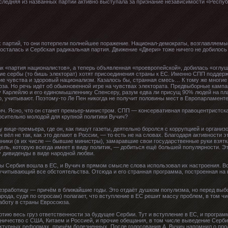
оследняя из названных партий активно выступала за признание независимости «Респуб
х партий, то они потерпели полнейшее поражение. Национал-демократы, возглавляе
осталась и Сербская радикальная партия. Движение «Двери» тоже ничего не добилось
к «партия националистов», а теперь объявленная «проевропейской», добилась «оглуш
гие сербы (то бишь электорат) хотят присоединения страны к ЕС. Именно СПП подде
ие чувства и здоровый национализм. Казалось бы, странная смесь… К тому же многи
за. Но речь идёт об обыкновенной игре на чувствах электората. Предвыборные кампан
 Карлейлю и его единомышленнику Спенсеру, разум едва ли присущ 90% людей на пл
, учитывают. Поэтому-то Ле Пен никогда не получит половины мест в Европарламенте
ч. Ясно, что он станет премьер-министром. СПП — консервативная правоцентристская
сительно молодой для крупной политики Вучич?
 вице-премьера, где он, как пишут газеты, деятельно боролся с коррупцией и организ
 вёл не так, как это делают в России, — то есть не на словах. Благодаря активности 
ники (в их числе — бывшие министры), замаравшие свои государственные руки взят
цель, которую всегда имеет в виду политик, — добиться ещё большей популярности. Э
у дивиденды в виде народной любви.
обы Сербия вошла в ЕС, и Вучич в прямом смысле слова использовал их настроения. 
 учитывающий все обстоятельства. Отсюда и его странная программа, построенная на
езработицу — причём в ближайшие годы. Это отдаёт душком популизма, но перед выб
рода, судя по опросам) полагает, что вступление в ЕС решит массу проблем, в том чи
работу в страны Евросоюза.
тию весь груз ответственности за будущее Сербии. Тут и вступление в ЕС, и програ
ичество с США, Китаем и Россией, и прочие обещания, в том числе выведение Сербии
уктурных реформах, причём болезненных. После голосования А. Вучич напомнил о про