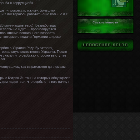
орьба с коррупцией».
будет «прогрессистским». Большую
, и я постараюсь работать ещё больше и с
Свежие новости
 20 миллиардов евро). Безработица
эксперты не ждут — прогнозируется
 повышение пенсионного возраста,
, которые с подачи Германии широко
ербия в Украине Радо Булатович,
иториальную целостность Украины. После
ч сказал, что сербская сторона выступает
лог.
 коснувшись, как выражаются дипломаты,
ры с Кэтрин Эштон, на которых обсуждался
удем надеяться, что сербы от этого начнут