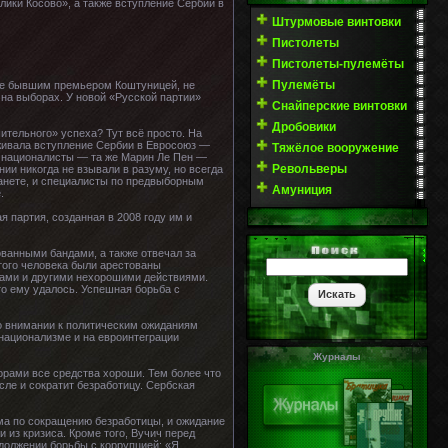
лики Косово», а также вступление Сербии в
Штурмовые винтовки
Пистолеты
Пистолеты-пулемёты
Пулемёты
мые бывшим премьером Коштуницей, не
 на выборах. У новой «Русской партии»
Снайперские винтовки
Дробовики
ительного» успеха? Тут всё просто. На
рживала вступление Сербии в Евросоюз —
Тяжёлое вооружение
е националисты — та же Марин Ле Пен —
Револьверы
ии никогда не взывали в разуму, но всегда
анете, и специалисты по предвыборным
Амуниция
.
 партия, созданная в 2008 году им и
ованными бандами, а также отвечал за
этого человека были арестованы
ками и другими нехорошими действиями.
то ему удалось. Успешная борьба с
Во внимании к политическим ожиданиям
 национализме и на евроинтеграции
Журналы
орами все средства хороши. Тем более что
сле и сократит безработицу. Сербская
мма по сокращению безработицы, и ожидание
 из кризиса. Кроме того, Вучич перед
должении борьбы с коррупцией: «Я