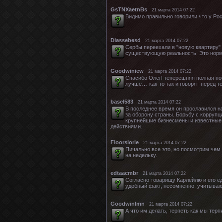
GsTNXaetnBs
21 марта 2014 07:22
Видимо правильно говорили что у Росс
Diassebesd
21 марта 2014 07:22
Сербы переехали в "новую квартиру" 
существующую реальность. Это норм
Goodwiniew
21 марта 2014 07:22
Спасибо Олег! теперешняя полная поб
лучше…-как-то так и говорят перед те
basel583
21 марта 2014 07:22
В последнее время он прославился на
за оборону страны. Борьбу с коррупци
крупнейшие бизнесмены и известные 
действиями.
Floorslorie
21 марта 2014 07:22
Пичально все это, но посмотрим чем 
на недельку.
edtaacmbr
21 марта 2014 07:22
Согласно товарищу Карлейлю и его е
удобный факт, несомненно, учитываю
Goodwinlmn
21 марта 2014 07:22
А что им делать, терпеть как мы терп