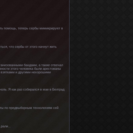
зать помощь, теперь сербы мимикрируют в
ься, что сербы от этого начнут жить
рганизованными бандами, а также отвечал
ивности этого человека были арестованы
 взятками и другими нехорошими
оль. Я как раз собирался в мае в Белград
сты по предвыборным технологиям сей
рали...