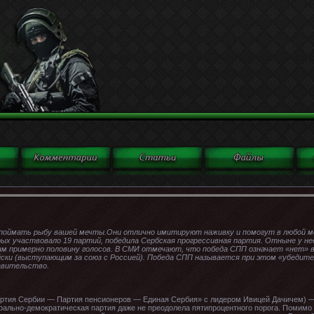
поймать рыбу вашей мечты.Они отлично имитируют наживку и помогут в любой м
рых участвовало 19 партий, победила Сербская прогрессивная партия. Отныне у 
м примерно половину голосов. В СМИ отмечают, что победа СПП означает «нет» в
ски (выступающим за союз с Россией). Победа СПП называется при этом «убедите
авительство.
артия Сербии — Партия пенсионеров — Единая Сербия» с лидером Ивицей Дачичем) —
ально-демократическая партия даже не преодолела пятипроцентного порога. Помимо п