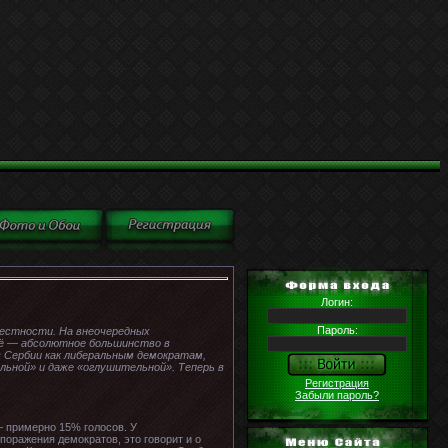
Логин:
Пароль:
естности. На внеочередных
неё — абсолютное большинство в
 Сербии как либеральным демократам,
льной» и даже «оглушительной». Теперь в
Регистрация
Забыли пароль?
 примерно 15% голосов. У
оражения демократов, это говорит и о