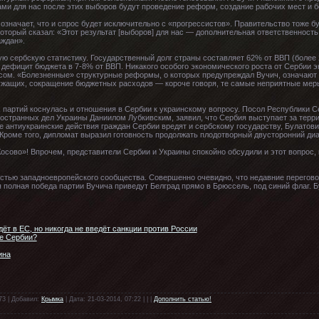
ми для нас после этих выборов будут проведение реформ, создание рабочих мест и б
означает, что и спрос будет исключительно с «прогрессистов». Правительство тоже 
который сказал: «Этот результат [выборов] для нас — дополнительная ответственность
аждан».
ую сербскую статистику. Государственный долг страны составляет 62% от ВВП (более
я дефицит бюджета в 7-8% от ВВП. Никакого особого экономического роста от Сербии 
росом. «Болезненные» структурные реформы, о которых предупреждал Вучич, означают
жащих, сокращение бюджетных расходов — короче говоря, те самые неприятные меры
партий коснулась и отношения в Сербии к украинскому вопросу. Посол Республики С
остранных дел Украины Даниилом Лубкивским, заявил, что Сербия выступает за терр
ые антиукраинские действия граждан Сербии вредят и сербскому государству, Булатови
Кроме того, дипломат выразил готовность продолжать плодотворный двусторонний диа
осово»! Впрочем, представители Сербии и Украины спокойно обсудили и этот вопрос,
астью западноевропейского сообщества. Совершенно очевидно, что недавние перегово
 полная победа партии Вучича приведут Белград прямо в Брюссель, под синий флаг. Б
ёт в ЕС, но никогда не введёт санкции против России
бе Сербии?
ина
73 | Добавил:
Крымка
| Дата: 21-03-2014, 07:22 | | |
Дополнить статью!