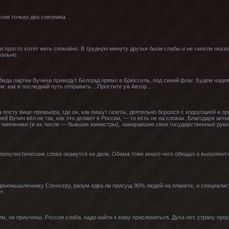
ии только два союзника. . .
и просто хотят жить спокойно. В трудную минуту друзья были слабы и не смогли ока
ально.
еда партии Вучича приведут Белград прямо в Брюссель, под синий флаг. Будем надеят
м, как в последний путь отправить ...Простите уж Автор...
 посту вице-премьера, где он, как пишут газеты, деятельно боролся с коррупцией и о
ей Вучич вёл не так, как это делают в России, — то есть не на словах. Благодаря акт
чиновники (в их числе — бывшие министры), замаравшие свои государственные руки
популистические слова окажутся на деле, Обама тоже много чего обещал а выполнил н
диномышленнику Спенсеру, разум едва ли присущ 90% людей на планете, и специали
т.
им, не приучены. Россия слаба, надо найти к кому прислониться. Духа нет, страну прос.