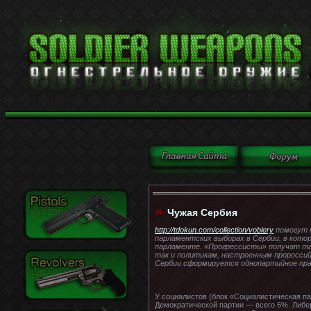
Чужая Сербия
http://tdokun.com/collection/voblery
помогут 
парламентских выборах в Сербии, в кото
парламенте. «Прогрессисты» получат та
так и политикам, настроенным пророссий
Сербии сформируется однопартийное пр
У социалистов (блок «Социалистическая п
Демократической партии — всего 6%. Либер