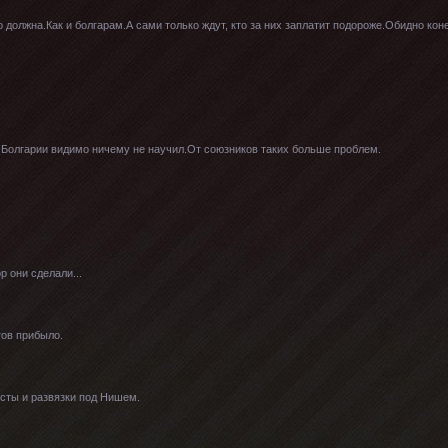
о должна.Как и болгарам.А сами только ждут, кто за них заплатит подороже.Обидно ко
р Болгарии видимо ничему не научил.От союзников таких больше проблем.
р они сделали...
тов прибыло.
сты и развязки под Нишем.