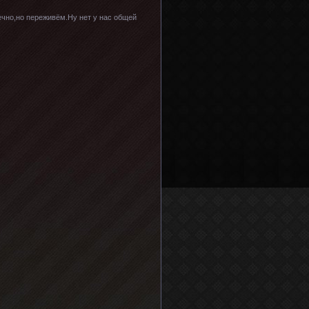
нечно,но переживём.Ну нет у нас общей