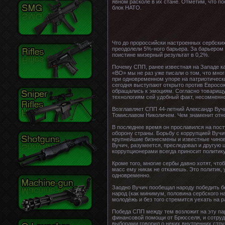
явном расколе в их стане. Отметим, что п
блок НАТО.
Что до пророссийски настроенных сербски
преодолели 5%-ного барьера. За барьером 
поистине мизерный результат в 0,2%.
Почему СПП, ранее известная на Западе ка
«ВО» мы не раз уже писали о том, что мно
при одновременном упоре на патриотическ
сегодня выступают открыто против Евросою
обращались к эмоциям. Согласно товарищу
технологиям сей удобный факт, несомненно
Возглавляет СПП 44-летний Александр Вучи
Томиславом Николичем. Чем знаменит отно
В последнее время он прославился на посту
оборону страны. Борьбу с коррупцией Вучич
крупнейшие бизнесмены и известные чинов
Вучич, разумеется, преследовал и другую 
коррупционерами всегда приносит политик
Кроме того, многие сербы давно хотят, чт
масс ему никак не откажешь. Это политик,
одновременно.
Заодно Вучич пообещал народу победить б
народ (как минимум, половина сербского на
молодёжь и без того стремится уехать на 
Победа СПП между тем возложит на эту пар
финансовой помощи от Брюсселя, и сотрудн
выборами говорил о неких внутренних стр