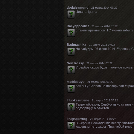
dodajeamund
21 марта 2014 07:22
Цитата: igorra
Bacyappealief
21 марта 2014 07:22
с таким премьером ТС можно забыть.в
Badmashika
21 марта 2014 07:22
Не забудем 26 июня 1914..Европа и 
NonTrossy
21 марта 2014 07:22
У сербов скоро будет тяжелое похмел
mobicbuyo
21 марта 2014 07:22
Как бы у Сербов не повторился Украи
Fluokesutlene
21 марта 2014 07:22
Таким образом, Сербия явно станови
подзарядку бюджетов
krugsperrrog
21 марта 2014 07:22
В Сербии к сожалению всегда хватало
жареным петушком .При любой власти