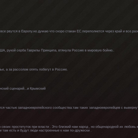
се рвутся в Европу.но думаю что скоро стакан ЕС.переполнется через край и все.раз
США, рукой серба Гаврилы Принципа, втянула Россию в мировую бойню..
ье, а за рассолом опять побегут в Россию.
нский сценарий...и Крымский
тся частью западноевропейского сообщества.там таких западноевропейцев с выверну
 своих проституток при власти . Это близкий нам народ , но общенародной их любовь 
 там есть и будут люди настроенные к нам по-дружески .