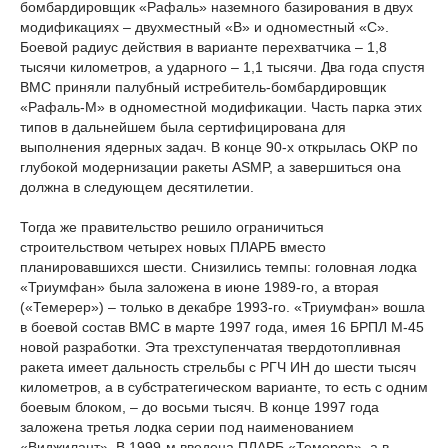
бомбардировщик «Рафаль» наземного базирования в двух
модификациях – двухместный «В» и одноместный «С».
Боевой радиус действия в варианте перехватчика – 1,8
тысячи километров, а ударного – 1,1 тысячи. Два года спустя
ВМС приняли палубный истребитель-бомбардировщик
«Рафаль-М» в одноместной модификации. Часть парка этих
типов в дальнейшем была сертифицирована для
выполнения ядерных задач. В конце 90-х открылась ОКР по
глубокой модернизации ракеты ASMP, а завершиться она
должна в следующем десятилетии.
Тогда же правительство решило ограничиться
строительством четырех новых ПЛАРБ вместо
планировавшихся шести. Снизились темпы: головная лодка
«Триумфан» была заложена в июне 1989-го, а вторая
(«Темерер») – только в декабре 1993-го. «Триумфан» вошла
в боевой состав ВМС в марте 1997 года, имея 16 БРПЛ М-45
новой разработки. Эта трехступенчатая твердотопливная
ракета имеет дальность стрельбы с РГЧ ИН до шести тысяч
километров, а в субстратегическом варианте, то есть с одним
боевым блоком, – до восьми тысяч. В конце 1997 года
заложена третья лодка серии под наименованием
«Виджилант». В 1999-м введена ПЛАРБ «Темерер», а в