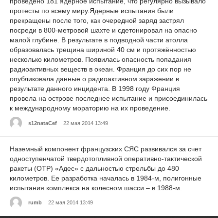
проведено 181 ядерное испытание, что регулярно вызывало
протесты по всему миру.Ядерные испытания были
прекращены после того, как очередной заряд застрял
посреди в 800-метровой шахте и сдетонировал на опасно
малой глубине. В результате в подводной части атолла
образовалась трещина шириной 40 см и протяжённостью
несколько километров. Появилась опасность попадания
радиоактивных веществ в океан. Франция до сих пор не
опубликовала данные о радиоактивном заражении в
результате данного инцидента. В 1998 году Франция
провела на острове последнее испытание и присоединилась
к международному мораторию на их проведение.
s12nataCef
22 мая 2014 13:49
Наземный компонент французских СЯС развивался за счет
одноступенчатой твердотопливной оперативно-тактической
ракеты (ОТР) «Адес» с дальностью стрельбы до 480
километров. Ее разработка началась в 1984-м, полигонные
испытания комплекса на колесном шасси – в 1988-м.
rumb
22 мая 2014 13:49