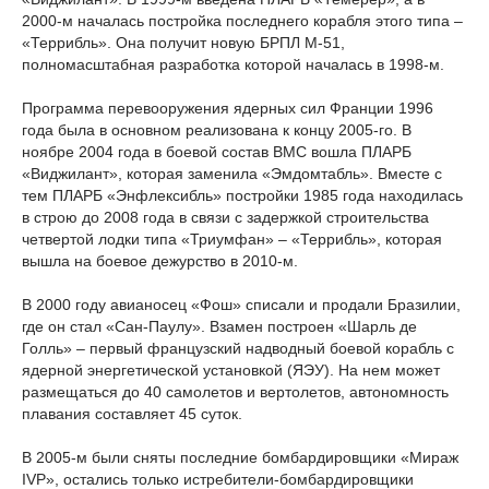
2000-м началась постройка последнего корабля этого типа –
«Террибль». Она получит новую БРПЛ М-51,
полномасштабная разработка которой началась в 1998-м.
Программа перевооружения ядерных сил Франции 1996
года была в основном реализована к концу 2005-го. В
ноябре 2004 года в боевой состав ВМС вошла ПЛАРБ
«Виджилант», которая заменила «Эмдомтабль». Вместе с
тем ПЛАРБ «Энфлексибль» постройки 1985 года находилась
в строю до 2008 года в связи с задержкой строительства
четвертой лодки типа «Триумфан» – «Террибль», которая
вышла на боевое дежурство в 2010-м.
В 2000 году авианосец «Фош» списали и продали Бразилии,
где он стал «Сан-Паулу». Взамен построен «Шарль де
Голль» – первый французский надводный боевой корабль с
ядерной энергетической установкой (ЯЭУ). На нем может
размещаться до 40 самолетов и вертолетов, автономность
плавания составляет 45 суток.
В 2005-м были сняты последние бомбардировщики «Мираж
IVP», остались только истребители-бомбардировщики