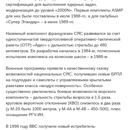
сертификация для выполнения ядерных задач,
модернизация до уровня «2000N». Первые комплекты ASMP
для них были поставлены в июле 1988-го, а для палубных
«Супер Этандар» – в июне 1989-го.
Наземный компонент французских СЯС развивался за счет
одноступенчатой твердотопливной оперативно-тактической
ракеты (ОТР) «Адес» с дальностью стрельбы до 480
километров. Ее разработка началась в 1984-м, полигонные
испытания комплекса на колесном шасси – в 1988-м.
Военные программы привели к качественному скачку
возможностей национальных СЯС, получивших новые БРПЛ
на подлодках и самолеты с управляемыми крылатыми
ракетами класса «воздух-поверхность». Особенно
существенно увеличились боевые возможности морского
компонента – дальность стрельбы возросла в 1,5 раза,
круговое вероятное отклонение (КВО) снизилось в два раза
(у М-20 было 1000 метров, у М-4А и М-4В – 450–500), плюс
оснащение РГЧ ИН.
В 1998 году ВВC получили новый истребитель-