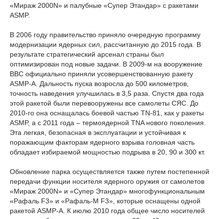
«Мираж 2000N» и палубные «Супер Этандар» с ракетами
ASMP.
В 2006 году правительство приняло очередную программу
модернизации ядерных сил, рассчитанную до 2015 года. В
результате стратегический арсенал страны был
оптимизирован под новые задачи. В 2009-м на вооружение
ВВС официально приняли усовершенствованную ракету
ASMP-A. Дальность пуска возросла до 500 километров,
точность наведения улучшилась в 3,5 раза. Спустя два года
этой ракетой были перевооружены все самолеты СЯС. До
2010-го она оснащалась боевой частью TN-81, как у ракеты
ASMP, а с 2011 года – термоядерной TNA нового поколения.
Эта легкая, безопасная в эксплуатации и устойчивая к
поражающим факторам ядерного взрыва головная часть
обладает избираемой мощностью подрыва в 20, 90 и 300 кт.
Обновление парка осуществляется также путем постепенной
передачи функции носителя ядерного оружия от самолетов
«Мираж 2000N» и «Супер Этандар» многофункциональным
«Рафаль F3» и «Рафаль-М F3», которые оснащены одной
ракетой ASMP-A. К июлю 2010 года общее число носителей