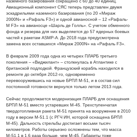
наземного базирования сокращено с 60 до 40 единиц.
Авиационный компонент СЯС теперь представлен двумя
эскадрильями наземного базирования (по 20 «Мираж
2000N» и «Рафаль F3») и одной авианосной – 12 «Рафаль-
М F3» на авианосце «Шарль де Голль». С учетом обменного
фонда и резерва для них выделяется до 57 ядерных боевых
частей к ракетам ASMP-A. До 2018 года предусмотрена
замена всех оставшихся «Мираж 2000N» на «Рафаль F3».
В феврале 2009 года одна из четырех ПЛАРБ третьего
поколения – «Виджилант» – столкнулась в Атлантике с
британской подлодкой. Французский корабль находился в
ремонте до октября 2012-го, одновременно
перевооружившись на новые БРПЛ М-51, и в состав сил
постоянной готовности вернулся только летом 2013 года.
Сейчас продолжается модернизация ПЛАРБ для оснащения
БРПЛ М-51 вместо устаревших М-45. Трехступенчатая
твердотопливная ракета М-51 принята на вооружение в 2010
году в версии М-51.1 (с РГЧ ИН, которой оснащена БРПЛ
М-45). Дальность стрельбы достигает восьми тысяч
километров. Работы серьезно осложнены тем, что масса
М-51.1 в 1,6 раза больше, чем М-45. Габариты тоже