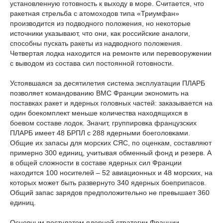
установленную готовность к выходу в море. Считается, что
ракетная стрельба с атомоходов типа «Триумфан»
производится из подводного положения, но некоторые
источники указывают, что они, как российские аналоги,
способны пускать ракеты из надводного положения.
Четвертая лодка находится на ремонте или перевооружении
с выводом из состава сил постоянной готовности.
Устоявшаяся за десятилетия система эксплуатации ПЛАРБ
позволяет командованию ВМС Франции экономить на
поставках ракет и ядерных головных частей: заказывается на
один боекомплект меньше количества находящихся в
боевом составе лодок. Значит, группировка французских
ПЛАРБ имеет 48 БРПЛ с 288 ядерными боеголовками.
Общие их запасы для морских СЯС, по оценкам, составляют
примерно 300 единиц, учитывая обменный фонд и резерв. А
в общей сложности в составе ядерных сил Франции
находится 100 носителей – 52 авиационных и 48 морских, на
которых может быть развернуто 340 ядерных боеприпасов.
Общий запас зарядов предположительно не превышает 360
единиц.
Основным постулатом ядерной стратегии Франции,