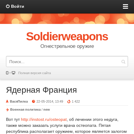
Войти
Soldierweapons
Огнестрельное оружие
Полная версия сайта
Ядерная Франция
ВасяПилка
22-05-2014, 13:49
1 422
Военная политика
/
new
Вот тут
http://instost.ru/osteopat
, об лечении этого недуга,
также можно заказать услуги врача остеопата. Пятая
республика располагает оружием, которое является залогом