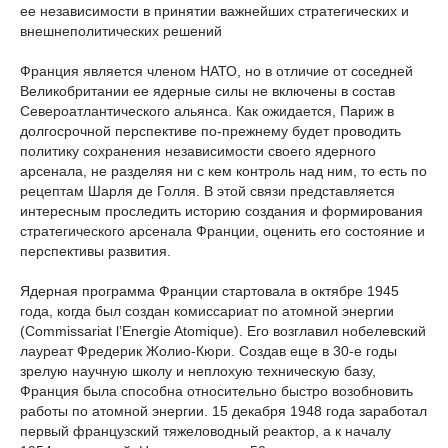
ее независимости в принятии важнейших стратегических и
внешнеполитических решений
Франция является членом НАТО, но в отличие от соседней
Великобритании ее ядерные силы не включены в состав
Североатлантического альянса. Как ожидается, Париж в
долгосрочной перспективе по-прежнему будет проводить
политику сохранения независимости своего ядерного
арсенала, не разделяя ни с кем контроль над ним, то есть по
рецептам Шарля де Голля. В этой связи представляется
интересным проследить историю создания и формирования
стратегического арсенала Франции, оценить его состояние и
перспективы развития.
Ядерная программа Франции стартовала в октябре 1945
года, когда был создан комиссариат по атомной энергии
(Commissariat l’Energie Atomique). Его возглавил нобелевский
лауреат Фредерик Жолио-Кюри. Создав еще в 30-е годы
зрелую научную школу и неплохую техническую базу,
Франция была способна относительно быстро возобновить
работы по атомной энергии. 15 декабря 1948 года заработал
первый французский тяжеловодный реактор, а к началу