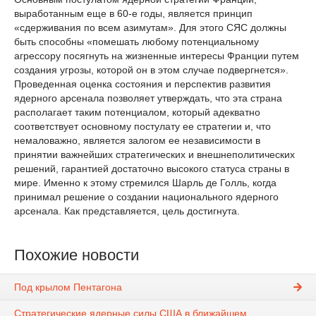
выработанным еще в 60-е годы, является принцип
«сдерживания по всем азимутам». Для этого СЯС должны
быть способны «помешать любому потенциальному
агрессору посягнуть на жизненные интересы Франции путем
создания угрозы, которой он в этом случае подвергнется».
Проведенная оценка состояния и перспектив развития
ядерного арсенала позволяет утверждать, что эта страна
располагает таким потенциалом, который адекватно
соответствует основному постулату ее стратегии и, что
немаловажно, является залогом ее независимости в
принятии важнейших стратегических и внешнеполитических
решений, гарантией достаточно высокого статуса страны в
мире. Именно к этому стремился Шарль де Голль, когда
принимал решение о создании национального ядерного
арсенала. Как представляется, цель достигнута.
Похожие новости
Под крылом Пентагона
Стратегические ядерные силы США в ближайшем