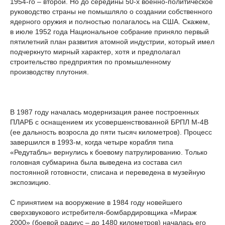
1954-го – второй. Но до середины 50-х военно-политическое
руководство страны не помышляло о создании собственного
ядерного оружия и полностью полагалось на США. Скажем,
в июле 1952 года Национальное собрание приняло первый
пятилетний план развития атомной индустрии, который имел
подчеркнуто мирный характер, хотя и предполагал
строительство предприятия по промышленному
производству плутония.
В 1987 году началась модернизация ранее построенных
ПЛАРБ с оснащением их усовершенствованной БРПЛ М-4В
(ее дальность возросла до пяти тысяч километров). Процесс
завершился в 1993-м, когда четыре корабля типа
«Редутабль» вернулись к боевому патрулированию. Только
головная субмарина была выведена из состава сил
постоянной готовности, списана и переведена в музейную
экспозицию.
С принятием на вооружение в 1984 году новейшего
сверхзвукового истребителя-бомбардировщика «Мираж
2000» (боевой радиус – до 1480 километров) началась его