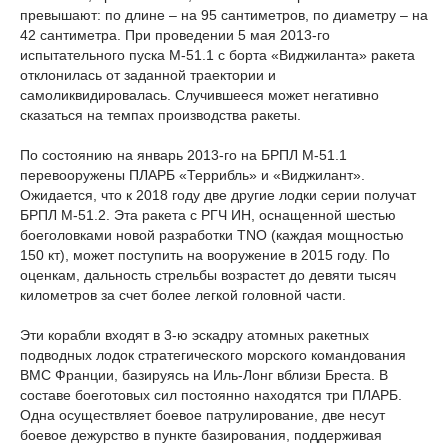
превышают: по длине – на 95 сантиметров, по диаметру – на
42 сантиметра. При проведении 5 мая 2013-го
испытательного пуска М-51.1 с борта «Виджиланта» ракета
отклонилась от заданной траектории и
самоликвидировалась. Случившееся может негативно
сказаться на темпах производства ракеты.
По состоянию на январь 2013-го на БРПЛ М-51.1
перевооружены ПЛАРБ «Террибль» и «Виджилант».
Ожидается, что к 2018 году две другие лодки серии получат
БРПЛ М-51.2. Эта ракета с РГЧ ИН, оснащенной шестью
боеголовками новой разработки TNO (каждая мощностью
150 кт), может поступить на вооружение в 2015 году. По
оценкам, дальность стрельбы возрастет до девяти тысяч
километров за счет более легкой головной части.
Эти корабли входят в 3-ю эскадру атомных ракетных
подводных лодок стратегического морского командования
ВМС Франции, базируясь на Иль-Лонг вблизи Бреста. В
составе боеготовых сил постоянно находятся три ПЛАРБ.
Одна осуществляет боевое патрулирование, две несут
боевое дежурство в пункте базирования, поддерживая