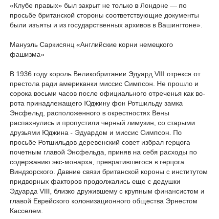
«Клубе правых» был зак­рыт не только в Лондоне — по
просьбе британской стороны соот­ветствующие документы
были изъяты и из государственных архи­вов в Вашингтоне».
Мануэль Саркисянц «Английские корни немецкого
фашизма»
В 1936 году король Великобритании Эдуард VIII отрекся от
престола ради американки миссис Симпсон. Не прошло и
сорока восьми часов после официального отреченья как во­
рота принадлежащего Юджину фон Ротшильду замка
Энсфельд, рас­положенного в окрестностях Вены
распахнулись и пропустили черный лимузин, со старыми
друзьями Юджина - Эдуардом и миссис Симпсон. По
просьбе Ротшильдов деревенский совет избрал герцога
почетным главой Энсфельда, приняв на себя расходы по
содержанию экс-монар­ха, превратив­шегося в герцога
Виндзорского. Давние связи британской короны с институтом
придворных факторов продолжались еще с дедушки
Эдуарда VIII, близко дружившему с крупным финансистом и
главой Еврейского колонизационного общества Эрнестом
Касселем.