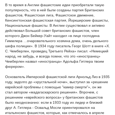
В то время в Англии фашистские идеи приобретали такую
популярность, что в ней были созданы партия Британских
фашистов, Фашистская лига, Фашистское движение,
Кенсингтонская фашистская партия, Йоркширские фашисты,
Национальные фашисты. В Англии существовал и активно
действовал Большой совет британских фашистов, член
которого Джон Бейкер-Уайт находил «в лице господина
Гиммлера …очаровательного хозяина дома, очень дельного
шефа полиции». В 1934 году писатель Георг Шотт в книге «X.
С. Чемберлен, провидец Третьего Рейха» писал: «Немецкий
народ, не забудь, и всегда помни, что это «иностранец»
Чемберлен назвал «иностранца» Адольфа Гитлера твоим
фюрером».
Основатель Имперской фашистской лиги Арнольд Лиз в 1935
году, задолго до «хрустальной ночи», выступил за «решение
еврейской проблемы с помощью "ка­мер смерти"», он же
стал автором «мадагаскарского реше­ния». Впрочем, с
решением «еврейского вопроса» у британских фашистов
было неоднозначно: если в 1933 году их лидер и близкий
друг А. Гитлера - Освальд Мосли ориентировался на
итальянских фашистов, которые, как отмечалось в апреле