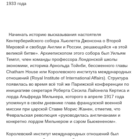
1933 года
Начинать историю высказывания настоятеля
Кентерберийского собора Хьюлетта Джонсона о Второй
Мировой и свободе Англии и России, решающейся «в этой
великой битве». Архиепископом этого собора был Уильям
Темпл, член команды профессора Лондонской школы
экономики, историка Арнольда Тойнби, бессменного главы
Chatham House или Королевского института международных
отношений (Royal Institute of International Affairs). Структура
появилась во время всё той же Парижской конференции по
инициативе секретаря Роберта Сесила Лайонела Кертиса и
лорда Альфреда Мильнера, которого в апреле 1917 года
упомянул в своём дневнике глава французской военной
миссии при царской Ставке Морис Жанен, отметив, что
Февральская революция «руководилась англичанами и
конкретно лордом Мильнером и сэром Бьюкененом».
Королевский институт международных отношений был