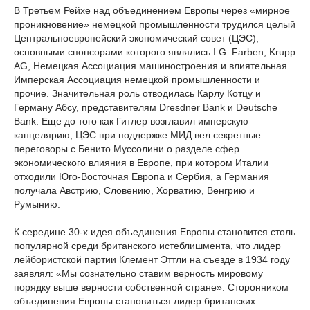
В Третьем Рейхе над объединением Европы через «мирное
проникновение» немецкой промышленности трудился целый
Центральноевропейский экономический совет (ЦЭС),
основными спонсорами которого являлись I.G. Farben, Krupp
AG, Немецкая Ассоциация машиностроения и влиятельная
Имперская Ассоциация немецкой промышленности и
прочие. Значительная роль отводилась Карлу Котцу и
Герману Абсу, представителям Dresdner Bank и Deutsche
Bank. Еще до того как Гитлер возглавил имперскую
канцелярию, ЦЭС при поддержке МИД вел секретные
переговоры с Бенито Муссолини о разделе сфер
экономического влияния в Европе, при котором Италии
отходили Юго-Восточная Европа и Сербия, а Германия
получала Австрию, Словению, Хорватию, Венгрию и
Румынию.
К середине 30-х идея объединения Европы становится столь
популярной среди британского истеблишмента, что лидер
лейбористской партии Клемент Эттли на съезде в 1934 году
заявлял: «Мы сознательно ставим верность мировому
порядку выше верности собственной стране». Сторонником
объединения Европы становиться лидер британских