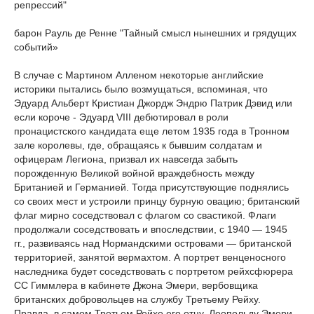
репрессий"
барон Рауль де Ренне "Тайный смысл нынешних и грядущих
событий»
В случае с Мартином Алленом некоторые английские
историки пытались было возмущаться, вспоминая, что
Эдуард Альберт Кристиан Джордж Эндрю Патрик Дэвид или
если короче - Эдуард VIII дебютировал в роли
пронацистского кандидата еще летом 1935 года в Тронном
зале королевы, где, обращаясь к бывшим солдатам и
офицерам Легиона, призвал их навсегда забыть
порожденную Великой войной враждебность между
Британией и Германией. Тогда присутствующие поднялись
со своих мест и устроили принцу бурную овацию; британский
флаг мир­но соседствовал с флагом со свастикой. Флаги
продолжали соседствовать и впоследствии, с 1940 — 1945
гг., развиваясь над Нормандскими островами — британской
территорией, занятой вермахтом. А портрет венценосного
наследника будет соседствовать с портретом рейхсфюрера
СС Гиммлера в кабинете Джона Эмери, вербовщика
британских добровольцев на службу Третьему Рейху.
Правда, в самом Третьем Рейхе его отцу, Леопольду Эмери