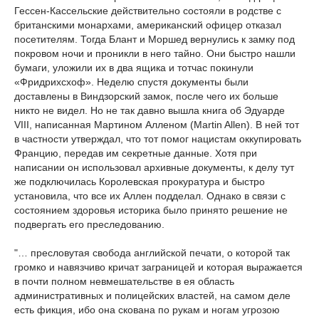
Гессен-Кассельские действительно состояли в родстве с
британскими монархами, американский офицер отказал
посетителям. Тогда Блант и Моршед вернулись к замку под
покровом ночи и проникли в него тайно. Они быстро нашли
бумаги, уложили их в два ящика и тотчас покинули
«Фридрихсхоф». Неделю спустя документы были
доставлены в Виндзорский замок, после чего их больше
никто не видел. Но не так давно вышла книга об Эдуарде
VIII, написанная Мартином Алленом (Martin Allen). В ней тот
в частности утверждал, что тот помог нацистам оккупировать
Францию, передав им секретные данные. Хотя при
написании он использовал архивные документы, к делу тут
же подключилась Королевская прокуратура и быстро
установила, что все их Аллен подделал. Однако в связи с
состоянием здоровья историка было принято решение не
подвергать его преследованию.
"… пресловутая свобода английской печати, о которой так
громко и навязчиво кричат заграницей и которая выражается
в почти полном невмешательстве в ея область
административных и полицейских властей, на самом деле
есть фикция, ибо она скована по рукам и ногам угрозою