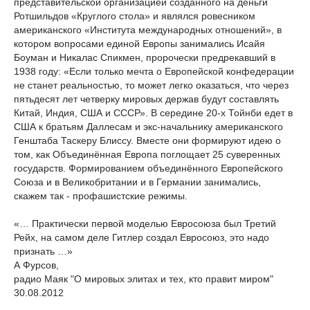
представительской организацией созданного на деньги
Ротшильдов «Круглого стола» и являлся ровесником
американского «Института международных отношений», в
котором вопросами единой Европы занимались Исайя
Боуман и Никалас Спикмен, пророчески предрекавший в
1938 году: «Если только мечта о Европейской конфедерации
не станет реальностью, то может легко оказаться, что через
пятьдесят лет четверку мировых держав будут составлять
Китай, Индия, США и СССР». В середине 20-х Тойнби едет в
США к братьям Даллесам и экс-начальнику американского
Генштаба Таскеру Блиссу. Вместе они формируют идею о
том, как Объединённая Европа поглощает 25 суверенных
государств. Формированием объединённого Европейского
Союза и в Великобритании и в Германии занимались,
скажем так - профашистские режимы.
«… Практически первой моделью Евросоюза был Третий
Рейх, на самом деле Гитлер создал Евросоюз, это надо
признать …»
А Фурсов,
радио Маяк "О мировых элитах и тех, кто правит миром"
30.08.2012