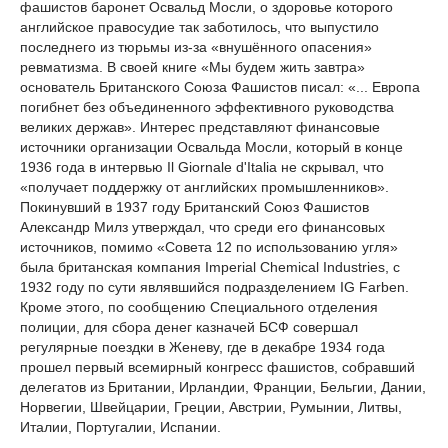
фашистов баронет Освальд Мосли, о здоровье которого
английское правосудие так заботилось, что выпустило
последнего из тюрьмы из-за «внушённого опасения»
ревматизма. В своей книге «Мы будем жить завтра»
основатель Британского Союза Фашистов писал: «... Европа
погибнет без объединенного эффективного руководства
великих держав». Интерес представляют финансовые
источники организации Освальда Мосли, который в конце
1936 года в интервью Il Giornale d'Italia не скрывал, что
«получает поддержку от английских промышленников».
Покинувший в 1937 году Британский Союз Фашистов
Александр Милз утверждал, что среди его финансовых
источников, помимо «Совета 12 по использованию угля»
была британская компания Imperial Chemical Industries, с
1932 году по сути являвшийся подразделением IG Farben.
Кроме этого, по сообщению Специального отделения
полиции, для сбора денег казначей БСФ совершал
регулярные поездки в Женеву, где в декабре 1934 года
прошел первый всемирный конгресс фашистов, собравший
делегатов из Британии, Ирландии, Франции, Бельгии, Дании,
Норвегии, Швейцарии, Греции, Австрии, Румынии, Литвы,
Италии, Португалии, Испании.