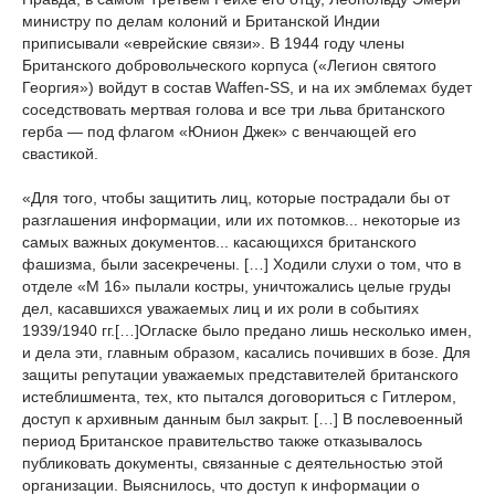
министру по делам колоний и Британской Индии
приписывали «еврейские связи». В 1944 году члены
Британского добровольческого корпуса («Легион святого
Георгия») войдут в состав Waffen-SS, и на их эмблемах будет
соседствовать мертвая голова и все три льва британского
герба — под флагом «Юнион Джек» с венчающей его
свастикой.
«Для того, чтобы защитить лиц, которые пострадали бы от
раз­глашения информации, или их потомков... некоторые из
самых важных документов... касающихся британского
фашизма, были засекречены. […] Ходили слухи о том, что в
отделе «М 16» пыла­ли костры, уничтожались целые груды
дел, касавшихся уважаемых лиц и их роли в событиях
1939/1940 гг.[…]Огласке было предано лишь несколько имен,
и дела эти, главным образом, касались почивших в бозе. Для
защиты репута­ции уважаемых представителей британского
истеблишмента, тех, кто пытался договориться с Гитлером,
доступ к архивным данным был закрыт. […] В послевоенный
период Британское правительство также отказывалось
публико­вать документы, связанные с деятельностью этой
организации. Выяснилось, что доступ к информации о