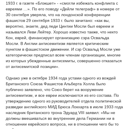
1933 г. в газете «Блэкшет» - «смогли избежать конфликта с
евреями …». По его поводу «Дейли телеграф» в номере от
30 сентября уверяла, что на лондонской конференции
фашистов 29 сентября 1933 г. было зачитано: «как вы,
вероятно, знаете, дед леди Цинтии Мосли был евреем и
назывался Леви Лейтер. Хорошо известно также, что некто
Кон, еврей, финансирует организацию сэра Освальда
Мосли. В Англии антисемитизм является критическим
пунктом в фашистском движении. И сэр Освальд Мосли уже
категорически предписал всем членам организации, многие
из которых убежденные антисемиты, совершенно отказаться
от антисемитской позиции».
Однако уже в октябре 1934 года устами одного из вождей
Британского Союза Фашистов Альберта Холла было
публично заявлено, что Союз берет на вооружение
антисемитизм, и все евреи исключаются из его состава. По
утверждению одного из руководителей отдела политической
разведки английского МИД Брюса Локхарта в июле 1933 года
наследник британского трона Эдуард VIII заявил: «Мы не
дол­жны вмешиваться во внутренние дела Германии ни в
отношении еврейского вопроса, ни в отношении чего бы то