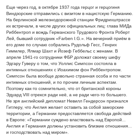
Еще через год, в октябре 1937 года герцог и герцогиня
Виндзорские отправились с визитом в нацистскую Германию.
На берлинской железнодорожной станции Фридрихштрассе
их встречали, в числе других официальных лиц: глава МИДа
Риббентроп и вождь Германского Трудового Фронта Роберт
Лей, бывший сотрудник «Farben I.G.». На вечерний приём в
его доме по случаю собрались Рудольф Гесс, Генрих
Гиммлер, Ялмар Шахт и Йозеф Геббельс с женами. В
апреле 1941-го сотрудники ФБР доложат своему шефу
Эдгару Гуверу о том, что Уоллис Симпсон состояла в
интимных отношениях с Иоахимом фон Риббентропом.
Симпсон была вообще довольно странная особа и по части
интимных отношений, и по прочим личным аспектам.
Поэтому как-то сомнительно, что от британской короны
Эдуард VIII отрекся ради неё, а не ради чего-то большего.
Не зря английский дипломат Невилл Гендерсон признался
Гитлеру, что Англия желает оставить за собой заморские
территории, а Германии предоставляется свобода действий
в Европе: «Германии суждено властвовать над Европой...
Англия и Германия должны установить близкие отношения...
и господствовать над миром».