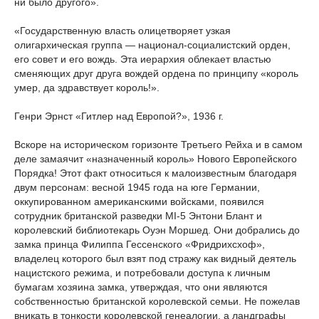
ни было другого».
«Государственную власть олицетворяет узкая
олигархическая группа — национал-социалистский орден,
его совет и его вождь. Эта иерархия облекает властью
сменяющих друг друга вождей ордена по принципу «король
умер, да здравствует король!».
Генри Эрнст «Гитлер над Европой?», 1936 г.
Вскоре на историческом горизонте Третьего Рейха и в самом
деле замаячит «назначенный король» Нового Европейского
Порядка! Этот факт относиться к малоизвестным благодаря
двум персонам: весной 1945 года на юге Германии,
оккупированном американскими войсками, появился
сотрудник британской разведки MI-5 Энтони Блант и
королевский библиотекарь Оуэн Моршед. Они добрались до
замка принца Филиппа Гессенского «Фридрихсхоф»,
владелец которого был взят под стражу как видный деятель
нацистского режима, и потребовали доступа к личным
бумагам хозяина замка, утверждая, что они являются
собственностью британской королевской семьи. Не пожелав
вникать в тонкости королевской генеалогии, а ландграфы