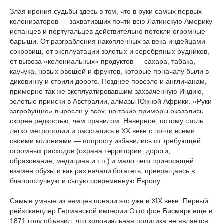
Злая ирония судьбы здесь в том, что в руки самых первых
колонизаторов — захвативших почти всю Латинскую Америку
испанцев и португальцев действительно потекли огромные
барыши. От разграбления накопленных за века индейцами
сокровищ, от эксплуатации золотых и серебряных рудников,
от вывоза «колониальных» продуктов — сахара, табака,
каучука, новых овощей и фруктов, которые поначалу были в
диковинку и стоили дорого. Позднее повезло и англичанам,
примерно так же эксплуатировавшим захваченную Индию,
золотые прииски в Австралии, алмазы Южной Африки. «Руки
загребущие» выросли у всех, но такие примеры оказались
скорее редкостью, чем правилом. Наверное, потому столь
легко метрополии и расстались в ХХ веке с почти всеми
своими колониями — попросту избавились от требующей
огромных расходов (охрана территории, дороги,
образование, медицина и т.п.) и мало чего приносящей
взамен обузы и как раз начали богатеть, превращаясь в
благополучную и сытую современную Европу.
Самые умные из немцев поняли это уже в XIX веке. Первый
рейхсканцлер Германской империи Отто фон Бисмарк еще в
1871 году объявил, что колониальная политика не является