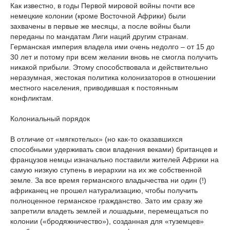
Как известно, в годы Первой мировой войны почти все
немецкие колонии (кроме Восточной Африки) были
захвачены в первые же месяцы, а после войны были
переданы по мандатам Лиги наций другим странам.
Германская империя владела ими очень недолго – от 15 до
30 лет и потому при всем желании вновь не смогла получить
никакой прибыли. Этому способствовала и действительно
неразумная, жестокая политика колонизаторов в отношении
местного населения, приводившая к постоянным
конфликтам.
Колониальный порядок
В отличие от «мягкотелых» (но как-то оказавшихся
способными удерживать свои владения веками) британцев и
французов немцы изначально поставили жителей Африки на
самую низкую ступень в иерархии на их же собственной
земле. За все время германского владычества ни один (!)
африканец не прошел натурализацию, чтобы получить
полноценное германское гражданство. Зато им сразу же
запретили владеть землей и лошадьми, перемещаться по
колонии («бродяжничество»), созданная для «туземцев»