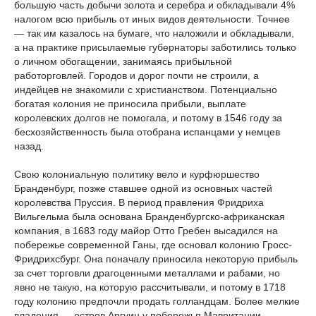
большую часть добычи золота и серебра и обкладывали 4%
налогом всю прибыль от иных видов деятельности. Точнее
— так им казалось на бумаге, что наложили и обкладывали,
а на практике присылаемые губернаторы заботились только
о личном обогащении, занимаясь прибыльной
работорговлей. Городов и дорог почти не строили, а
индейцев не знакомили с христианством. Потенциально
богатая колония не приносила прибыли, выплате
королевских долгов не помогала, и потому в 1546 году за
бесхозяйственность была отобрана испанцами у немцев
назад.
Свою колониальную политику вело и курфюршество
Бранденбург, позже ставшее одной из основных частей
королевства Пруссия. В период правления Фридриха
Вильгельма была основана Бранденбургско-африканская
компания, в 1683 году майор Отто Гребен высадился на
побережье современной Ганы, где основал колонию Гросс-
Фридрихсбург. Она поначалу приносила некоторую прибыль
за счет торговли драгоценными металлами и рабами, но
явно не такую, на которую рассчитывали, и потому в 1718
году колонию предпочли продать голландцам. Более мелкие
владения — остров Аргуин у побережья Мавритании