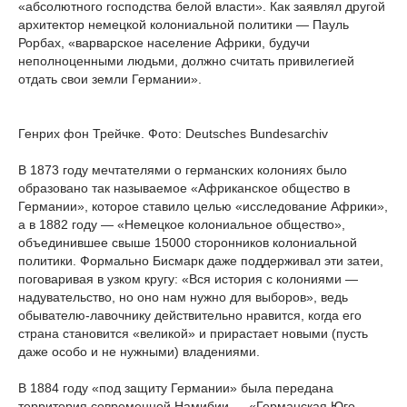
«абсолютного господства белой власти». Как заявлял другой
архитектор немецкой колониальной политики — Пауль
Рорбах, «варварское население Африки, будучи
неполноценными людьми, должно считать привилегией
отдать свои земли Германии».
Генрих фон Трейчке. Фото: Deutsches Bundesarchiv
В 1873 году мечтателями о германских колониях было
образовано так называемое «Африканское общество в
Германии», которое ставило целью «исследование Африки»,
а в 1882 году — «Немецкое колониальное общество»,
объединившее свыше 15000 сторонников колониальной
политики. Формально Бисмарк даже поддерживал эти затеи,
поговаривая в узком кругу: «Вся история с колониями —
надувательство, но оно нам нужно для выборов», ведь
обывателю-лавочнику действительно нравится, когда его
страна становится «великой» и прирастает новыми (пусть
даже особо и не нужными) владениями.
В 1884 году «под защиту Германии» была передана
территория современной Намибии — «Германская Юго-