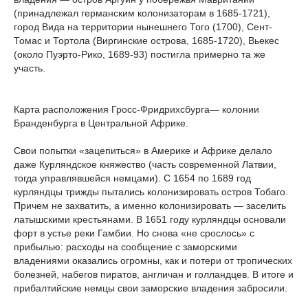
(принадлежал германским колонизаторам в 1685-1721),
город Вида на территории нынешнего Того (1700), Сент-
Томас и Тортола (Виргинские острова, 1685-1720), Вьекес
(около Пуэрто-Рико, 1689-93) постигла примерно та же
участь.
Карта расположения Гросс-Фридрихсбурга— колонии
Бранденбурга в Центральной Африке.
Свои попытки «зацепиться» в Америке и Африке делало
даже Курляндское княжество (часть современной Латвии,
тогда управлявшейся немцами). С 1654 по 1689 год
курляндцы трижды пытались колонизировать остров Тобаго.
Причем не захватить, а именно колонизировать — заселить
латышскими крестьянами. В 1651 году курляндцы основали
форт в устье реки Гамбии. Но снова «не срослось» с
прибылью: расходы на сообщение с заморскими
владениями оказались огромны, как и потери от тропических
болезней, набегов пиратов, англичан и голландцев. В итоге и
прибалтийские немцы свои заморские владения забросили.