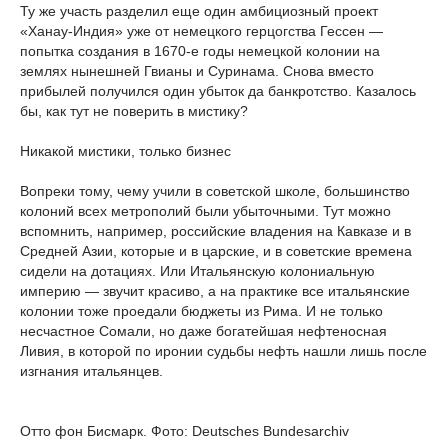
Ту же участь разделил еще один амбициозный проект
«Ханау-Индия» уже от немецкого герцогства Гессен —
попытка создания в 1670-е годы немецкой колонии на
землях нынешней Гвианы и Суринама. Снова вместо
прибылей получился один убыток да банкротство. Казалось
бы, как тут не поверить в мистику?
Никакой мистики, только бизнес
Вопреки тому, чему учили в советской школе, большинство
колоний всех метрополий были убыточными. Тут можно
вспомнить, например, российские владения на Кавказе и в
Средней Азии, которые и в царские, и в советские времена
сидели на дотациях. Или Итальянскую колониальную
империю — звучит красиво, а на практике все итальянские
колонии тоже проедали бюджеты из Рима. И не только
несчастное Сомали, но даже богатейшая нефтеносная
Ливия, в которой по иронии судьбы нефть нашли лишь после
изгнания итальянцев.
Отто фон Бисмарк. Фото: Deutsches Bundesarchiv