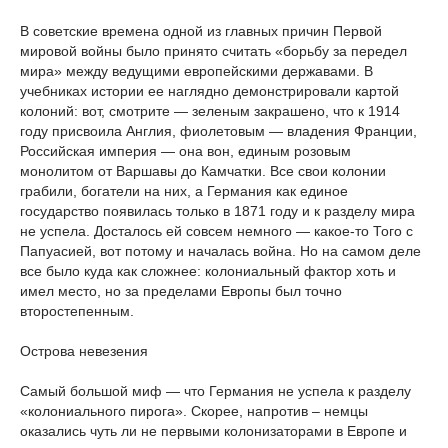
В советские времена одной из главных причин Первой
мировой войны было принято считать «борьбу за передел
мира» между ведущими европейскими державами. В
учебниках истории ее наглядно демонстрировали картой
колоний: вот, смотрите — зеленым закрашено, что к 1914
году присвоила Англия, фиолетовым — владения Франции,
Российская империя — она вон, единым розовым
монолитом от Варшавы до Камчатки. Все свои колонии
грабили, богатели на них, а Германия как единое
государство появилась только в 1871 году и к разделу мира
не успела. Досталось ей совсем немного — какое-то Того с
Папуасией, вот потому и началась война. Но на самом деле
все было куда как сложнее: колониальный фактор хоть и
имел место, но за пределами Европы был точно
второстепенным.
Острова невезения
Самый большой миф — что Германия не успела к разделу
«колониального пирога». Скорее, напротив – немцы
оказались чуть ли не первыми колонизаторами в Европе и