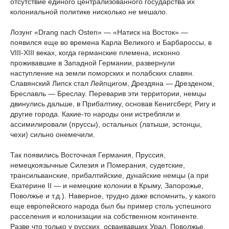
отсутствие единого централизованного государства их
колониальной политике нисколько не мешало.
Лозунг «Drang nach Osten» — «Натиск на Восток» —
появился еще во времена Карла Великого и Барбароссы, в
VIII-XIII веках, когда германские племена, исконно
проживавшие в Западной Германии, развернули
наступление на земли поморских и полабских славян.
Славянский Липск стал Лейпцигом, Дрездяна — Дрезденом,
Бреславль — Бреслау. Переварив эти территории, немцы
двинулись дальше, в Прибалтику, основав Кенигсберг, Ригу и
другие города. Какие-то народы они истребляли и
ассимилировали (пруссы), остальных (латыши, эстонцы,
чехи) сильно онемечили.
Так появились Восточная Германия, Пруссия,
немецкоязычные Силезия и Померания, судетские,
трансильванские, прибалтийские, дунайские немцы (а при
Екатерине II — и немецкие колонии в Крыму, Запорожье,
Поволжье и т.д.). Наверное, трудно даже вспомнить, у какого
еще европейского народа был бы пример столь успешного
расселения и колонизации на собственном континенте.
Разве что только у русских, осваивавших Урал, Поволжье,