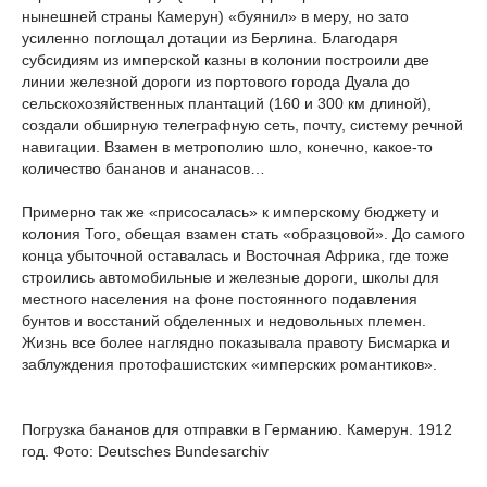
нынешней страны Камерун) «буянил» в меру, но зато
усиленно поглощал дотации из Берлина. Благодаря
субсидиям из имперской казны в колонии построили две
линии железной дороги из портового города Дуала до
сельскохозяйственных плантаций (160 и 300 км длиной),
создали обширную телеграфную сеть, почту, систему речной
навигации. Взамен в метрополию шло, конечно, какое-то
количество бананов и ананасов…
Примерно так же «присосалась» к имперскому бюджету и
колония Того, обещая взамен стать «образцовой». До самого
конца убыточной оставалась и Восточная Африка, где тоже
строились автомобильные и железные дороги, школы для
местного населения на фоне постоянного подавления
бунтов и восстаний обделенных и недовольных племен.
Жизнь все более наглядно показывала правоту Бисмарка и
заблуждения протофашистских «имперских романтиков».
Погрузка бананов для отправки в Германию. Камерун. 1912
год. Фото: Deutsches Bundesarchiv