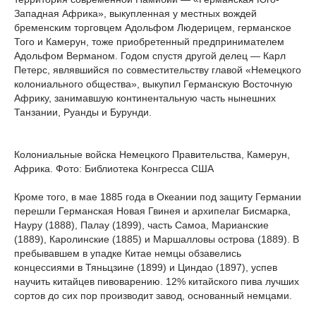
Западная Африка», выкупленная у местных вождей
бременским торговцем Адольфом Людерицем, германское
Того и Камерун, тоже приобретенный предпринимателем
Адольфом Верманом. Годом спустя другой делец — Карл
Петерс, являвшийся по совместительству главой «Немецкого
колониального общества», выкупил Германскую Восточную
Африку, занимавшую континентальную часть нынешних
Танзании, Руанды и Бурунди.
Колониальные войска Немецкого Правительства, Камерун,
Африка. Фото: Библиотека Конгресса США
Кроме того, в мае 1885 года в Океании под защиту Германии
перешли Германская Новая Гвинея и архипелаг Бисмарка,
Науру (1888), Палау (1899), часть Самоа, Марианские
(1889), Каролинские (1885) и Маршалловы острова (1889). В
пребывавшем в упадке Китае немцы обзавелись
концессиями в Тяньцзине (1899) и Циндао (1897), успев
научить китайцев пивоварению. 12% китайского пива лучших
сортов до сих пор производит завод, основанный немцами.