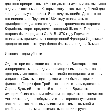
для него приоритетом: «Мы не должны иметь уязвимых мест
в других частях мира. Которые могут оказаться добычей для
Франции в случае войны. Я не хочу колоний». До этого по
его инициативе Пруссия в 1864 году отказалась от
приобретения датских владений на тропических островах в
Карибском море, предпочтя соседний Шлезвиг-Гольштейн, и
острова были проданы США. В 1870 году Германия
отказалась принимать от поверженной Франции Индокитай,
предпочтя опять же куда более близкий и родной Эльзас.
И снова – одни убытки
Однако, при всей мощи своего влияния Бисмарк не мог
игнорировать мнения других немецких империалистов, по-
прежнему мечтавших о новых «кляйн-венедигах» и «ханау-
индиях». «Самым выдающимся из них был историк и
философ Генрих фон Трайтшке, — пишет исследователь
Сергей Буталий, —который заявлял, что Британская
империя была «чистым обманом, который скоро кончится».
Английская идея свободы и учета интересов туземного
населения казалась ему слишком сентиментальной и
слабой, и он призывал осваивать колонии в русле