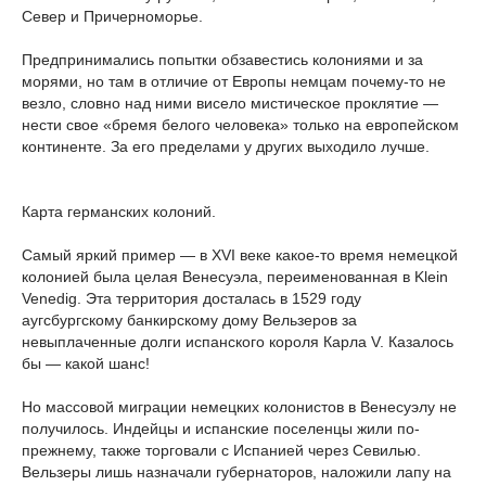
Север и Причерноморье.
Предпринимались попытки обзавестись колониями и за
морями, но там в отличие от Европы немцам почему-то не
везло, словно над ними висело мистическое проклятие —
нести свое «бремя белого человека» только на европейском
континенте. За его пределами у других выходило лучше.
Карта германских колоний.
Самый яркий пример — в XVI веке какое-то время немецкой
колонией была целая Венесуэла, переименованная в Klein
Venedig. Эта территория досталась в 1529 году
аугсбургскому банкирскому дому Вельзеров за
невыплаченные долги испанского короля Карла V. Казалось
бы — какой шанс!
Но массовой миграции немецких колонистов в Венесуэлу не
получилось. Индейцы и испанские поселенцы жили по-
прежнему, также торговали с Испанией через Севилью.
Вельзеры лишь назначали губернаторов, наложили лапу на