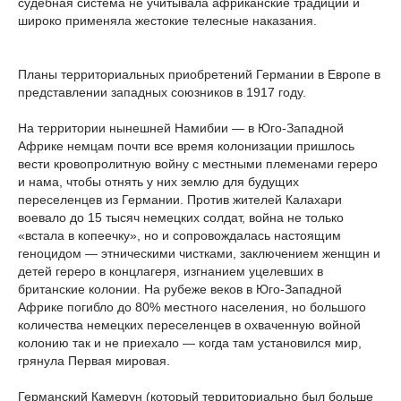
судебная система не учитывала африканские традиции и
широко применяла жестокие телесные наказания.
Планы территориальных приобретений Германии в Европе в
представлении западных союзников в 1917 году.
На территории нынешней Намибии — в Юго-Западной
Африке немцам почти все время колонизации пришлось
вести кровопролитную войну с местными племенами гереро
и нама, чтобы отнять у них землю для будущих
переселенцев из Германии. Против жителей Калахари
воевало до 15 тысяч немецких солдат, война не только
«встала в копеечку», но и сопровождалась настоящим
геноцидом — этническими чистками, заключением женщин и
детей гереро в концлагеря, изгнанием уцелевших в
британские колонии. На рубеже веков в Юго-Западной
Африке погибло до 80% местного населения, но большого
количества немецких переселенцев в охваченную войной
колонию так и не приехало — когда там установился мир,
грянула Первая мировая.
Германский Камерун (который территориально был больше