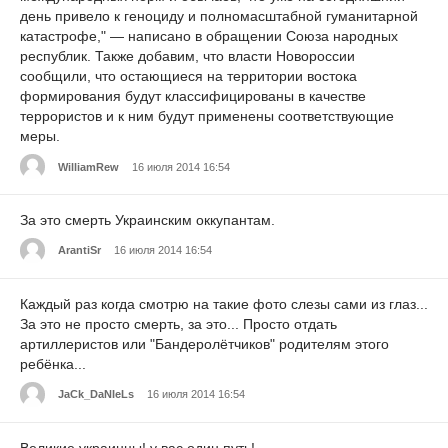
день привело к геноциду и полномасштабной гуманитарной
катастрофе," — написано в обращении Союза народных
республик. Также добавим, что власти Новороссии
сообщили, что остающиеся на территории востока
формирования будут классифицированы в качестве
террористов и к ним будут применены соответствующие
меры.
WilliamRew
16 июля 2014 16:54
За это смерть Украинским оккупантам.
ArantiSr
16 июля 2014 16:54
Каждый раз когда смотрю на такие фото слезы сами из глаз...
За это не просто смерть, за это... Просто отдать
артиллеристов или "Бандеролётчиков" родителям этого
ребёнка...
JaCk_DaNIeLs
16 июля 2014 16:54
Великие украинцы! у вас один путь!