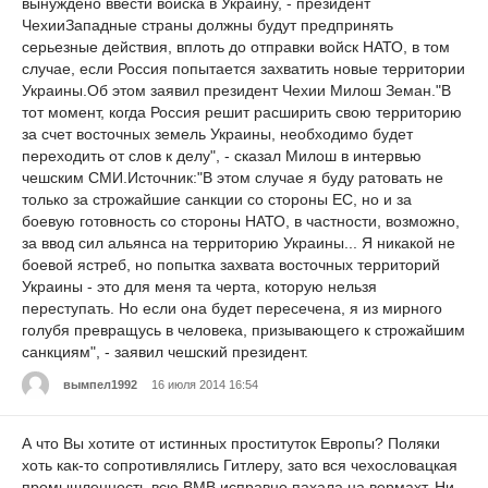
вынуждено ввести войска в Украину, - президент
ЧехииЗападные страны должны будут предпринять
серьезные действия, вплоть до отправки войск НАТО, в том
случае, если Россия попытается захватить новые территории
Украины.Об этом заявил президент Чехии Милош Земан."В
тот момент, когда Россия решит расширить свою территорию
за счет восточных земель Украины, необходимо будет
переходить от слов к делу", - сказал Милош в интервью
чешским СМИ.Источник:"В этом случае я буду ратовать не
только за строжайшие санкции со стороны ЕС, но и за
боевую готовность со стороны НАТО, в частности, возможно,
за ввод сил альянса на территорию Украины... Я никакой не
боевой ястреб, но попытка захвата восточных территорий
Украины - это для меня та черта, которую нельзя
переступать. Но если она будет пересечена, я из мирного
голубя превращусь в человека, призывающего к строжайшим
санкциям", - заявил чешский президент.
вымпел1992
16 июля 2014 16:54
А что Вы хотите от истинных проституток Европы? Поляки
хоть как-то сопротивлялись Гитлеру, зато вся чехословацкая
промышленность всю ВМВ исправно пахала на вермахт. Ни