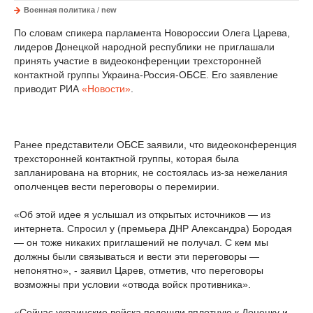
Военная политика
/
new
По словам спикера парламента Новороссии Олега Царева,
лидеров Донецкой народной республики не приглашали
принять участие в видеоконференции трехсторонней
контактной группы Украина-Россия-ОБСЕ. Его заявление
приводит РИА
«Новости»
.
Ранее представители ОБСЕ заявили, что видеоконференция
трехсторонней контактной группы, которая была
запланирована на вторник, не состоялась из-за нежелания
ополченцев вести переговоры о перемирии.
«Об этой идее я услышал из открытых источников — из
интернета. Спросил у (премьера ДНР Александра) Бородая
— он тоже никаких приглашений не получал. С кем мы
должны были связываться и вести эти переговоры —
непонятно», - заявил Царев, отметив, что переговоры
возможны при условии «отвода войск противника».
«Сейчас украинские войска подошли вплотную к Донецку и