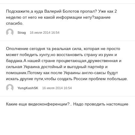
Подскажите,а куда Валерий Болотов пропал? Уже как 2
неделю от него не какой информации нету?зарание
спасибо.
Strag
16 июля 2014 16:54
Ополчение сегодня та реальная сила, которая не просто
может победить хунту,но восстановить страну из руин и
бардака.А нашей стране процветающая,дружественная и
сильная Украина достойный и выгодный партнёр и
помошник.Потому как после Украины англо-саксы будут
искать другие пути,чтобы создать России проблем побольше.
YungKashSK
16 июля 2014 16:54
Какие еще видеоконференции?.. Надо проводить настоящие
переговоры, а не маяться дурью с новомодными гаджетами.
И проводить переговоры в четырехстороннем составе -
Украина-Новороссия и Россия-ЕС как посредники...Штаты на
х...вост. Им на этих переговорах делать нечего. Пусть
решают проблемы Мексики и Гондураса...