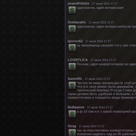
anandKiblitte
17 июля 2014 17:17
однозначно, идея интересная!
SvetlanaKn
17 июля 2014 17:17
однозначно, идея интересная!если при
igonov62
17 июля 2014 17:17
ну американцы решили что у них оче
LOORTLICA
17 июля 2014 17:17
Похоже, идея конвертопланов не един
AaronRit
17 июля 2014 17:17
Честно не вижу преимуществ этой шт
Что ж в свое время были дирижабли, 
тактический бомбер).Я когда Стива Д
экран должен быть удобным и большим, а т
конвертопланы и планшеты вещи промежут
Belllaamet
17 июля 2014 17:17
а ф-14 том кэт с какой геометрией к
Strag
17 июля 2014 17:17
так ли перспективны конвертопланы,
освоении.надеюсь над ка-95 работают