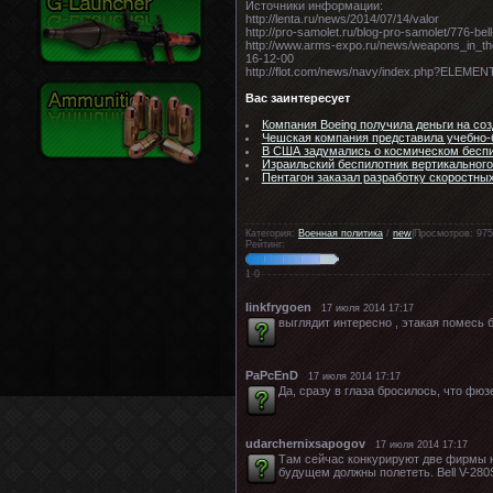
Источники информации:
http://lenta.ru/news/2014/07/14/valor
http://pro-samolet.ru/blog-pro-samolet/776-bel
http://www.arms-expo.ru/news/weapons_in_th
16-12-00
http://flot.com/news/navy/index.php?ELEME
Вас заинтересует
Компания Boeing получила деньги на соз
Чешская компания представила учебно-
В США задумались о космическом бесп
Израильский беспилотник вертикального
Пентагон заказал разработку скоростны
Категория:
Военная политика
/
new
|Просмотров: 975
Рейтинг:
1
0
linkfrygoen
17 июля 2014 17:17
выглядит интересно , этакая помесь 
PaPcEnD
17 июля 2014 17:17
Да, сразу в глаза бросилось, что фюз
udarchernixsapogov
17 июля 2014 17:17
Там сейчас конкурируют две фирмы на
будущем должны полететь. Bell V-280S