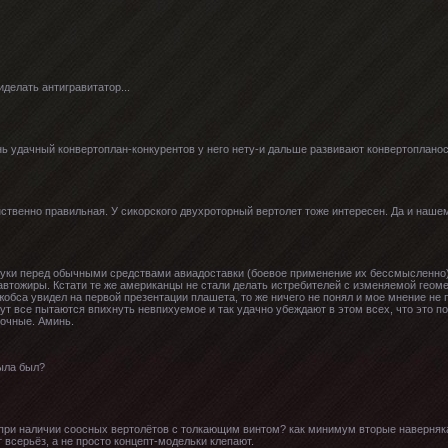
делать антигравитатор...
нь удачный конвертоплан-конкурентов у него нету-и дальше развивают конвертопланос
ственно правильная. У сикорского двухроторный вертолет тоже интересен. Да и нашем
уки перед обычными средствами авиадоставки (боевое применение их бессмысленно),
автожиры. Кстати те же американцы не стали делать истребителей с изменяемой геомет
жобса увидел на первой презентации плашета, то же ничего не понял и мое мнение не
ут все пытаются впихнуть невпихуемое и так удачно убеждают в этом всех, что это по
очные. Аминь.
рыла был?
 при наличии соосных вертолётов с толкающим винтом? как минимум вторые наверняка
 всерьёз, а не просто концепт-модельки клепают.