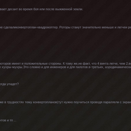
вает десант во время боя или после выжженной земли.
 не сделаликонвертоплан-квадрокоптер. Роторы станут значительно меньше и легчеи 
роторов имеет и положительные стороны. К тому же,не факт, что 4 винта легче, чем 2.
не хухры-мухры.Это сложно и для инженеров и для пилотов.в-третьих, аэродинамичес
огда упадет?
е в трудностях тему конвертопланов(тут нужно поучиться проводя параллели с экр
ов и тп ...