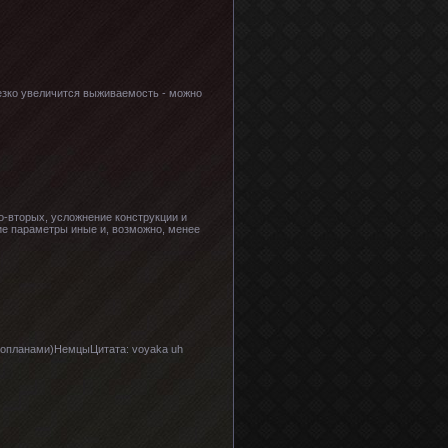
резко увеличится выживаемость - можно
во-вторых, усложнение конструкции и
кие параметры иные и, возможно, менее
анопланами)НемцыЦитата: voyaka uh