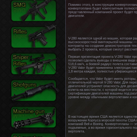
Помимо этого, в конструкции конвертопла
конвертоплана будет композитным полность
представленный компанией проект будет п
двигатели.
V-280 является одной из машин, которая 
высокоскоростной винтокрылой машины — де
контракты на создание демонстраторов техно
выбрать 2 проекта, которые смогут рассч
Первая презентация проекта V-280 Valor п
позволил сделать выводы о внешнем виде 
518,6 км/ч, а боевой радиус полета состав
V-280 Valor будет применена электродиста
1,8 метра каждая, полностью убирающееся 
Сообщается, что Valor будет иметь ротор
отличительной чертой V-280 Valor. Для п
двигателей устраняет опасность для десан
взлета на местности, с которой ведется ог
сертификации двигателей машины под разли
уровне между обычными вертолетами и кон
В настоящее время США является единстве
вооружении Корпуса морской пехоты США на
компаний Bell и Boeing. Конвертопланы — 
подъемные, а во время горизонтального п
вертолета.