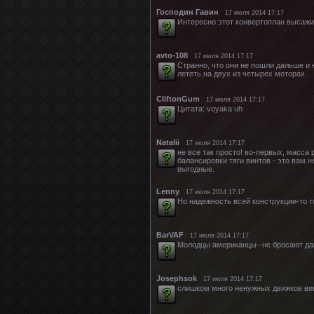
Господин Гавин
17 июля 2014 17:17
Интересно этот конвертоплан высажи
avto-108
17 июля 2014 17:17
Странно, что они не пошли дальше и
лететь на двух из четырех моторах.
CliftonGum
17 июля 2014 17:17
Цитата: voyaka uh
Natalii
17 июля 2014 17:17
не все так просто! во-первых, масса 
балансировки тяги винтов - это вам 
выгодные.
Lenny
17 июля 2014 17:17
Но надежность всей конструкции-то т
BarVAF
17 июля 2014 17:17
Молодцы американцы--не бросают даж
Josephsok
17 июля 2014 17:17
слишком много ненужных движков винт