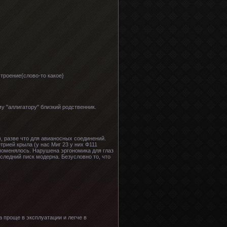
троение{слово-то какое}
у "аллигатору" близкий родственник.
 разве что для авианосных соединений.
рией крыла (у нас Миг 23 у них Ф111
 поменялось. Нарушена эргономика для глаз
следний писк модерна. Безусловно то, что
 проще в эксплуатации и легче в