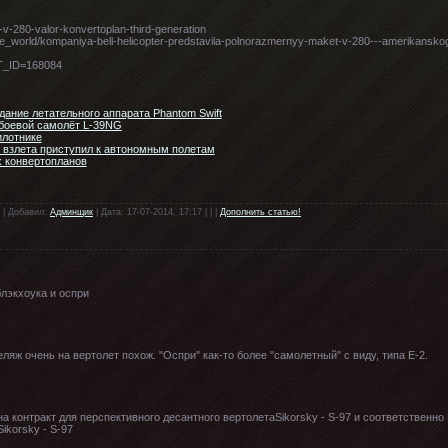
l-v-280-valor-konvertoplan-third-generation
e_world/kompaniya-bell-helicopter-predstavila-polnorazmernyy-maket-v-280---amerikansk
NT_ID=168084
дание летательного аппарата Phantom Swift
боевой самолёт L-39NG
илотнике
 взлета приступил к автономным полетам
х конвертопланов
 | Добавил:
Админщик
| Дата: 17-07-2014, 17:17 | | |
Дополнить статью!
блэкхоука и оспри
еляж очень на вертолет похож. "Оспри" как-то более "самолетный" с виду, типа Е-2.
 контракт для перспективного десантного вертолетаSikorsky - S-97 и соответственно 
ikorsky - S-97