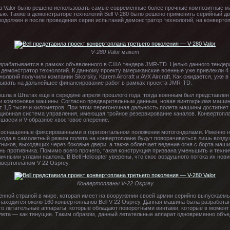
на Valor было решено использовать самые современные более прочные композитные 
ю. Также в демонстраторе технологий Bell V-280 было решено применить серийный дв
родолжен и после проведения серии испытаний демонстратор технологий, на конверто
V-280 Valor макет
разрабатывается в рамках объявленного в США тендера JMR-TD. Целью данного тендер
монстратор технологий. К данному проекту американские военные уже привлекли 4 ко
логий получили компании Sikorsky, Karem Aircraft и AVX Aircraft. Как ожидается, уже 
итывать на дальнейшее финансирование работ в рамках проекта JMR-TD.
рошла в Штатах еще в середине апреля прошлого года, тогда военным был представлен
и компоновке машины. Согласно предварительным данным, новая винтокрылая машин
ит 1,5 тысячи километров. При этом перегоночная дальность полета машины достигнет
нционная система управления, имеющая тройное резервирование каналов. Конвертопл
шасси и V-образное хвостовое оперение.
ы, оснащенные фиксированными в горизонтальном положении мотогондолами. Именно 
ерехода в самолетный режим полета на конвертоплане будут поворачиваться лишь воз
тников, выходящих через боковые двери, а также облегчает ведение огня с борта ма
онь противника. Помимо всего прочего, такая конструкция призвана уменьшить и техн
чными углами наклона. В Bell Helicopter уверены, что скос воздушного потока их но
вертопланом V-22 Osprey.
Конвертопланы V-22 Osprey
нной страной в мире, которая имеет на вооружении своей армии серийно выпускаемы
ходится около 160 конвертопланов Bell V-22 Osprey. Данная машина была разработан
это летательные аппараты, которые обладают поворотными винтами, которые в момент 
олета — как тянущие. Таким образом, данный летательные аппарат одновременно объе