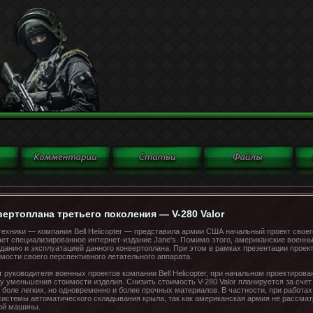
вертоплана третьего поколения — V-280 Valor
ехники — компания Bell Helicopter — представила армии США начальный проект своег
щает специализированное интернет-издание Jane's. Помимо этого, американские военн
зданию и эксплуатацией данного конвертоплана. При этом в рамках презентации проект
ости своего перспективного летательного аппарата.
 руководителя военных проектов компании Bell Helicopter, при начальном проектиров
 уменьшения стоимости изделия. Снизить стоимость V-280 Valor планируется за сче
боле легких, но одновременно и более прочных материалов. В частности, при работах 
системы автоматического складывания крыла, так как американская армия не рассмат
ной машины.