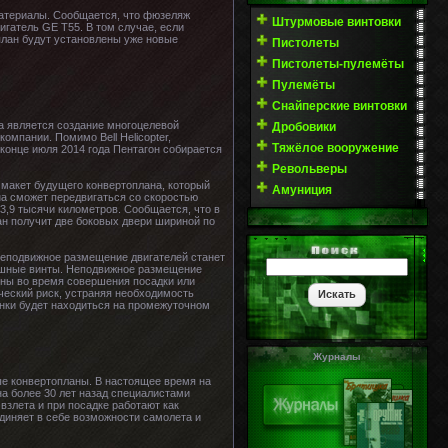
материалы. Сообщается, что фюзеляж
Штурмовые винтовки
игатель GE T55. В том случае, если
план будут установлены уже новые
Пистолеты
Пистолеты-пулемёты
Пулемёты
Снайперские винтовки
а является создание многоцелевой
Дробовики
мпании. Помимо Bell Helicopter,
Тяжёлое вооружение
в конце июля 2014 года Пентагон собирается
Револьверы
 макет будущего конвертоплана, который
Амуниция
а сможет передвигаться со скоростью
 3,9 тысячи километров. Сообщается, что в
ан получит две боковых двери шириной по
неподвижное размещение двигателей станет
душные винты. Неподвижное размещение
шины во время совершения посадки или
ический риск, устраняя необходимость
винки будет находиться на промежуточном
Журналы
е конвертопланы. В настоящее время на
а более 30 лет назад специалистами
взлета и при посадке работают как
диняет в себе возможности самолета и