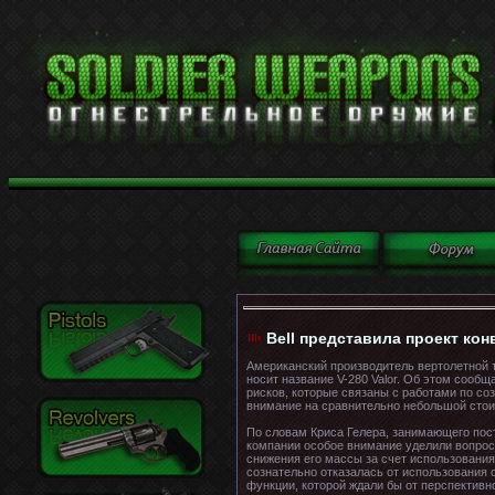
Bell представила проект кон
Американский производитель вертолетной т
носит название V-280 Valor. Об этом сооб
рисков, которые связаны с работами по со
внимание на сравнительно небольшой стоим
По словам Криса Гелера, занимающего пост
компании особое внимание уделили вопросу
снижения его массы за счет использования 
сознательно отказалась от использования 
функции, которой ждали бы от перспектив