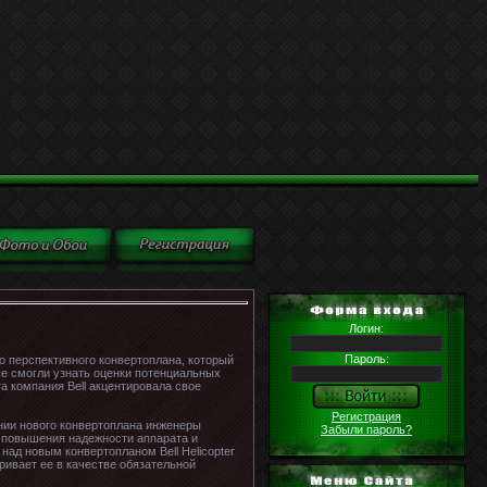
Логин:
Пароль:
о перспективного конвертоплана, который
ые смогли узнать оценки потенциальных
а компания Bell акцентировала свое
Регистрация
ании нового конвертоплана инженеры
Забыли пароль?
т повышения надежности аппарата и
над новым конвертопланом Bell Helicopter
ривает ее в качестве обязательной