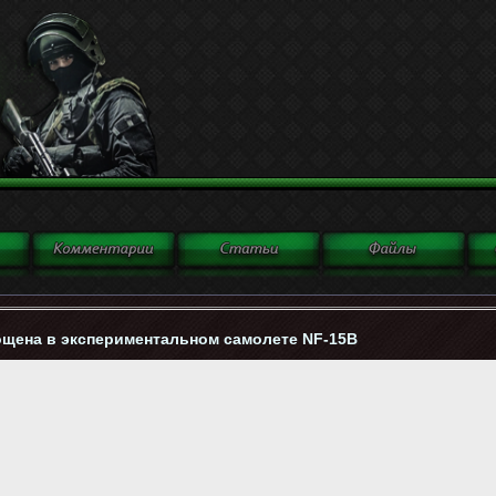
ощена в экспериментальном самолете NF-15B