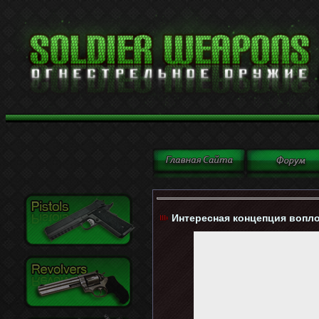
Интересная концепция вопл