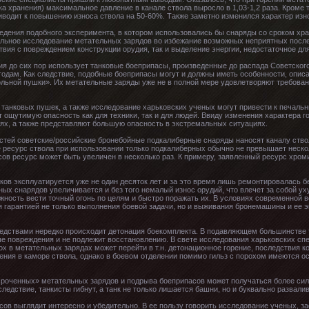
ка хранения) максимальное давление в канале ствола выросло в 1,03-1,2 раза. Кроме 
водит к повышению износа ствола на 50-60%. Также заметно изменился характер изно
дения подобного эксперимента, в котором использовались бы снаряды со сроком хран
ельное исследование метательных зарядов во избежание возможных неприятных после
твия с повреждением конструкции орудия, так и выделение энергии, недостаточное дл
ия до сих пор использует танковые боеприпасы, произведенные до распада Советског
годам. Как следствие, подобные боеприпасы могут и должны иметь особенности, опис
ольной пушки». Их метательные заряды уже не в полной мере удовлетворяют требован
танковых пушек, а также исследование харьковских ученых могут привести к печаль
щутимую опасность как для техники, так и для людей. Ввиду изменения характера г
ях, а также представляют большую опасность в экстремальных ситуациях.
стей советские/российские бронебойные подкалиберные снаряды наносят каналу ство
 ресурс ствола при использовании только подкалиберных обычно не превышает нескол
ов ресурс может быть увеличен в несколько раз. К примеру, заявленный ресурс хро
ов эксплуатируется уже не один десяток лет и за это время лишь ремонтировалась б
ных снарядов увеличивается и без того немалый износ орудий, что влечет за собой у
жность вести точный огонь по целям и быстро поражать их. В условиях современной 
я гарантией не только выполнения боевой задачи, но и выживания бронемашины и ее 
едствами нередко происходит детонация боекомплекта. В подавляющем большинстве т
ые повреждения и не подлежит восстановлению. В свете исследования харьковских сп
 в метательных зарядах может перейти в т.н. детонационное горение, последствия ко
орения в каморе ствола, однако в боевом отделении помимо гильз с порохом имеются 
осроченных» метательных зарядов и подрыва боеприпасов может получаться более сил
ледствие, танкисты гибнут, а танк не только лишается башни, но и буквально развалив
сов выглядит интересно и убедительно. В ее пользу говорить исследование ученых, 