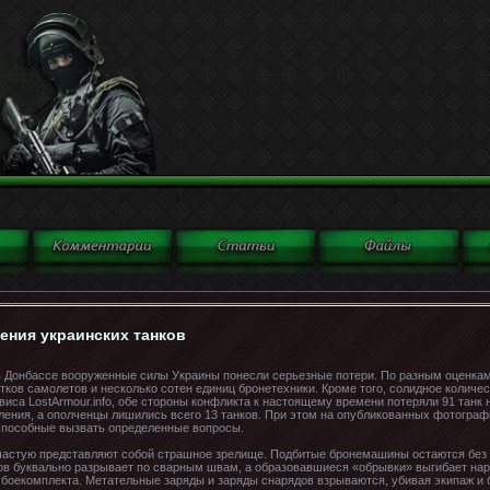
ния украинских танков
в Донбассе вооруженные силы Украины понесли серьезные потери. По разным оценкам,
тков самолетов и несколько сотен единиц бронетехники. Кроме того, солидное колич
иса LostArmour.info, обе стороны конфликта к настоящему времени потеряли 91 танк 
ления, а ополченцы лишились всего 13 танков. При этом на опубликованных фотограф
способные вызвать определенные вопросы.
частую представляют собой страшное зрелище. Подбитые бронемашины остаются без 
ков буквально разрывает по сварным швам, а образовавшиеся «обрывки» выгибает на
 боекомплекта. Метательные заряды и заряды снарядов взрываются, убивая экипаж и 