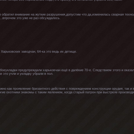
 обратил внимание на жуткие разрушения,допустим что да,изменилась сварная технол
..впрочем это уже не раз обсуждалось.
 Харьковских заводчан, 64-ка это ведь их детище.
боеукладки предупреждали харьковчан ещё в далёкие 70-е. Следствием этого и оказ
 это учли и укладку убрали в пол.
жно как проявление бризантного действия с повреждением конструкции орудия, так и 
гие охотники знакомы с таким явлением, когда старый патрон при выстреле производи