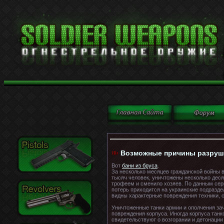
Возможные причины разруше
Вот
бани из бруса
.
За несколько месяцев гражданской войны 
тысяч человек, уничтожены несколько деся
трофеем и сменило хозяев. По данным серв
потерь приходится на украинские подразде
видны характерные повреждения техники, 
Уничтоженные танки армии и ополчения за
повреждения корпуса. Иногда корпуса тан
свидетельствуют о возгорании и детонации