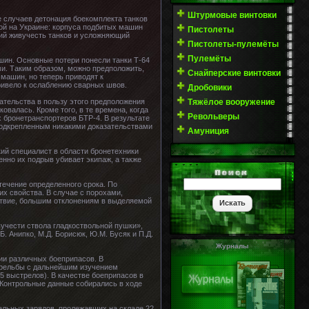
Штурмовые винтовки
е случаев детонация боекомплекта танков
мой на Украине: корпуса подбитых машин
Пистолеты
ий живучесть танков и усложняющий
Пистолеты-пулемёты
Пулемёты
шин. Основные потери понесли танки Т-64
и. Таким образом, можно предположить,
Снайперские винтовки
 машин, но теперь приводят к
привело к ослаблению сварных швов.
Дробовики
Тяжёлое вооружение
зательства в пользу этого предположения
овалась. Кроме того, в те времена, когда
Револьверы
х бронетранспортеров БТР-4. В результате
подкрепленным никакими доказательствами
Амуниция
ий специалист в области бронетехники
нно их подрыв убивает экипаж, а также
течение определенного срока. По
х свойства. В случае с порохами,
ствие, большим отклонениям в выделяемой
учести ствола гладкоствольной пушки»,
 Анипко, М.Д. Борисюк, Ю.М. Бусяк и П.Д.
Журналы
ии различных боеприпасов. В
трельбы с дальнейшим изучением
5 выстрелов). В качестве боеприпасов в
 Контрольные данные собирались в ходе
ельных зарядов, пролежавших на складе 22