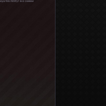
boya-foto.htmlтут все снимки