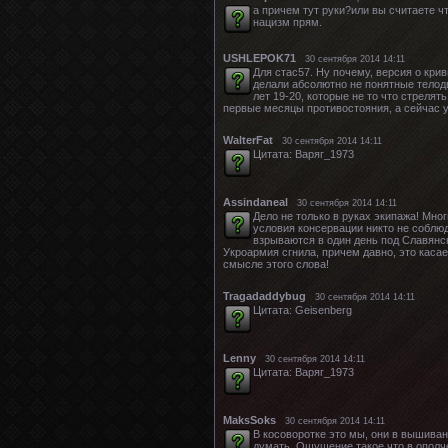
а причем тут руки?или вы считаете ч
нацизм прям.
USHLEPOK71
30 сентября 2014 14:11
Для стас57. Ну почему, версия о кри
делали абсолютно не понятные телодв
лет 19-20, которые не то что стрелят
первые месяцы противостояния, а сейчас у
WalterFat
30 сентября 2014 14:11
Цитата: Варяг_1973
Assindaneal
30 сентября 2014 14:11
Дело не только в руках экипажа! Мно
условия консервации никто не соблюд
взрываются в один день под Славянск
Укроармия сгнила, причем давно, это касае
смысле этого слова!
Tragadaddybug
30 сентября 2014 14:11
Цитата: Geisenberg
Lenny
30 сентября 2014 14:11
Цитата: Варяг_1973
MaksSoks
30 сентября 2014 14:11
В косоворотке это мы, они в вышиван
думать. Ощущение такое что в ополче