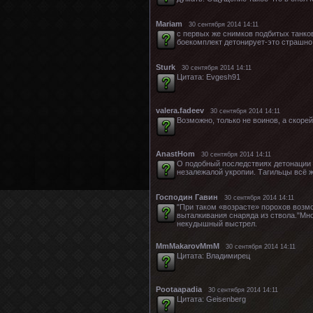
Mariam
30 сентября 2014 14:11
с первых же снимков подбитых танков
боекомплект детонирует-это страшно.
Sturk
30 сентября 2014 14:11
Цитата: Evgesh91
valera.fadeev
30 сентября 2014 14:11
Возможно, только не воинов, а скорей
AnastHom
30 сентября 2014 14:11
О подобный последствиях детонации 
незалежалой укропии. Тагильцы всё же
Господин Гавин
30 сентября 2014 14:11
"При таком «возрасте» порохов возмо
выталкивания снаряда из ствола."Мно
некудышный выстрел.
MmMakarovMmM
30 сентября 2014 14:11
Цитата: Владимирец
Pootaapadia
30 сентября 2014 14:11
Цитата: Geisenberg