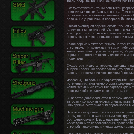
таком подрыве техника и ее экипаж почти 
Следует отметить, танки советской разраб
приводила к срыву башни с погона. Тем не
оставались относительно целыми. Таким 
положение украинских и новороссийских та
Самая очевидная версия, объясняющая хар
различных модификаций. Именно эти маши
что строительство этой техники имело нек
невозможности их восстановления. К приме
Такая версия может объяснить не только п
отсутствуют. Информация о каких-либо серь
танки этого типа строились серийно, обор
версия о технологических изменениях и с
и фактами.
Существует и другая версия, имеющая под 
Андрей Тарасенко предположил, что причи
наносит повреждения конструкции бронема
Известно, что заданные характеристики бо
истечении установленного срока хранения
используемыми в качестве зарядов для ме
энергии и образуемом количестве газов.
В качестве доказательства в пользу своег
авторами которой являются специалисты На
Гончаренко. Материал был опубликован в 2
Целью исследования харьковских специали
сотрудничестве с Харьковским конструкто
состояния орудий. В исследованиях примен
исследованиях использовались бронебойны
стрельбы аналогичными снарядами, хранив
Собрав и проанализировав данные, харько