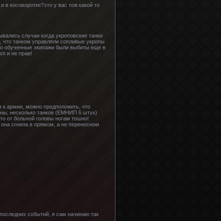
и в косоворотке?это у вас тож какой то
ывались случаи когда укроповские танки
ь, что танком управляли сопливые укропы
 что обученные экипажи были выбиты еще в
h и не прав!
в к армии, можно предположить, что
ины, несколько танков (ЕМНИП 6 штук)
то от больной головы ногам тошно!
е она сгнила в прямом, а не переносном
 последних событий, я сам начинаю так