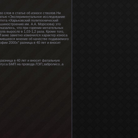
о слов в статье об износе стволов.Ни
статью «Экспериментальное исследование
итета «Харьковский политехнический
ашиностроению им. А.А. Морозова) это
казалось, что при горении метательных
ла выросло в 1,03-1,2 раза. Кроме того,
Также заметно изменился характер износа
ожившееся мнение об качестве подаваемого
фии 2000х" разница в 40 лет и вносит
разница в 40 лет и вносит фатальную
ртуса БМП на провода ЛЭП,забролисо..а