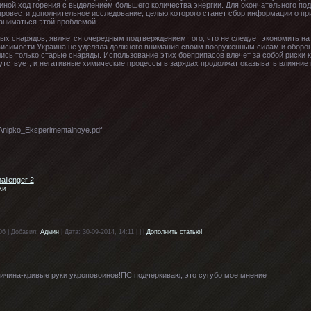
иной ход горения с выделением большего количества энергии. Для окончательного по
ровести дополнительное исследование, целью которого станет сбор информации о пр
заниматься этой проблемой.
х снарядов, является очередным подтверждением того, что не следует экономить на
висимости Украина не уделяла должного внимания своим вооруженным силам и оборонн
ись только старые снаряды. Использование этих боеприпасов влечет за собой риски ка
сутствует, и негативные химические процессы в зарядах продолжат оказывать влияние 
_Anipko_Eksperimentalnoye.pdf
llenger 2
ки
06 | Добавил:
Админ
| Дата: 30-09-2014, 14:11 | | |
Дополнить статью!
чина-кривые руки укроповоинов!ПС подчеркиваю, это сугубо мое мнение