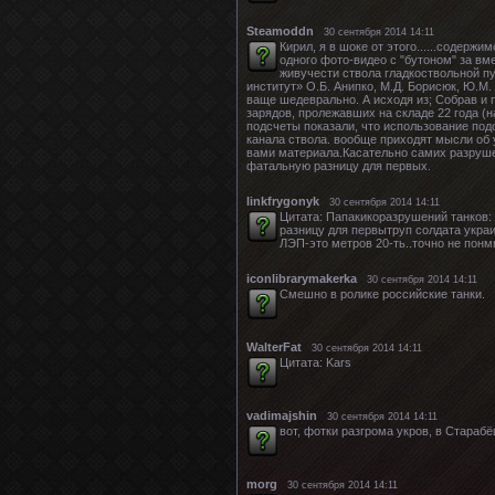
Steamoddn
30 сентября 2014 14:11
Кирил, я в шоке от этого......содер
одного фото-видео с "бутоном" за в
живучести ствола гладкоствольной п
институт» О.Б. Анипко, М.Д. Борисюк, Ю.М
ваще шедеврально. А исходя из; Собрав и
зарядов, пролежавших на складе 22 года (н
подсчеты показали, что использование по
канала ствола. вообще приходят мысли об
вами материала.Касательно самих разрушен
фатальную разницу для первых.
linkfrygonyk
30 сентября 2014 14:11
Цитата: Папакикоразрушений танков:
разницу для первытруп солдата укра
ЛЭП-это метров 20-ть..точно не понмю
iconlibrarymakerka
30 сентября 2014 14:11
Смешно в ролике российские танки.
WalterFat
30 сентября 2014 14:11
Цитата: Kars
vadimajshin
30 сентября 2014 14:11
вот, фотки разгрома укров, в Старабёш
morg
30 сентября 2014 14:11