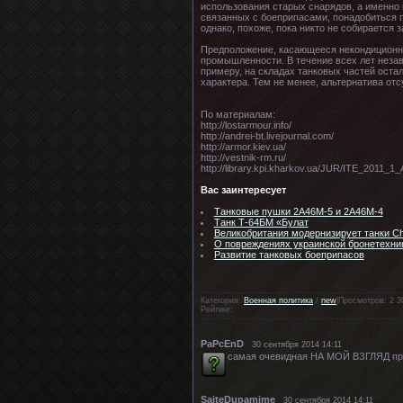
использования старых снарядов, а именно 
связанных с боеприпасами, понадобиться п
однако, похоже, пока никто не собирается 
Предположение, касающееся некондиционны
промышленности. В течение всех лет неза
примеру, на складах танковых частей остал
характера. Тем не менее, альтернатива от
По материалам:
http://lostarmour.info/
http://andrei-bt.livejournal.com/
http://armor.kiev.ua/
http://vestnik-rm.ru/
http://library.kpi.kharkov.ua/JUR/ITE_2011_1
Вас заинтересует
Танковые пушки 2А46М-5 и 2А46М-4
Танк Т-64БМ «Булат
Великобритания модернизирует танки Cha
О повреждениях украинской бронетехни
Развитие танковых боеприпасов
Категория:
Военная политика
/
new
|Просмотров: 2 3
Рейтинг:
PaPcEnD
30 сентября 2014 14:11
самая очевидная НА МОЙ ВЗГЛЯД при
SaiteDupamime
30 сентября 2014 14:11