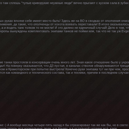
то там сплошь "тупые криворукие неумные люди" вечно прыгают с куском сала в зубах 
вых руках вполне себе имеет место быть! Здесь же на ВО в сводках от ополчения опис
ижения, да такие, что ополченцы от хохота воевать переставали! В итоге оказывалос
ь, а и водить танк толком то не могли! И это далеко не единичный случай! Дело в том,
кропы вынуждены комплектовать экипажи танков не пойми кем, так что не так уж Evges
гие танки простояли в консервации очень много лет. Зная какое отношение было у укро
ал! На поверку оказывается, что ДЗ пустая, в каналах стволов обнаруживаются трещ
ом и Крамоторском при попытке выстрела! Конечно руки экипажа тут ни при чем, прос
тся как командного и технического состава, так и техники, причем в последнем случа
ке:-) А вообще месяца четыре-пять назад я бы отреагировал так-же как Вы, но в свете
нии теперь все нормальные люди, и в Крыму, а в остальной украине всё, каюк.