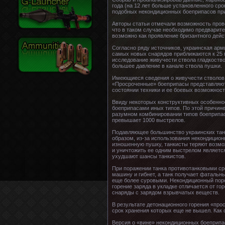
года (на 12 лет больше установленного сро
подобных некондиционных боеприпасов при
Авторы статьи отмечали возможность прове
что в таком случае необходимо предварит
возможно как проявление бризантного дейс
Согласно ряду источников, украинская арм
самых новых снарядов приближаются к 25 
исследование живучести ствола гладкоств
большее давление в канале ствола пушки.
Имеющиеся сведения о живучести стволов 
«Просроченные» боеприпасы представляют о
состоянии техники и ее боевых возможност
Ввиду некоторых конструктивных особенно
боеприпасами иных типов. По этой причине
разумном комбинировании типов боеприпас
превышает 1000 выстрелов.
Подавляющее большинство украинских танк
образом, из-за использования некондицион
изношенную пушку, танкисты теряют возмо
и уничтожить ее одним выстрелом являетс
ухудшают шансы танкистов.
При поражении танка противотанковыми ср
машину и гибнет, а танк получает фатальн
еще более суровыми. Некондиционный порох
горение заряда в укладке отличается от г
снаряды с зарядом взрывчатых веществ.
В результате детонационного горения «пр
срок хранения которых еще не вышел. Как с
Версия о «вине» некондиционных боеприпа