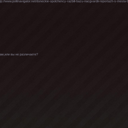
://www.politnavigator.net/doneckie-opolchency-razbili-bazu-nacgvardii-reportazh-s-mesta-
вам,или вы не различаете?