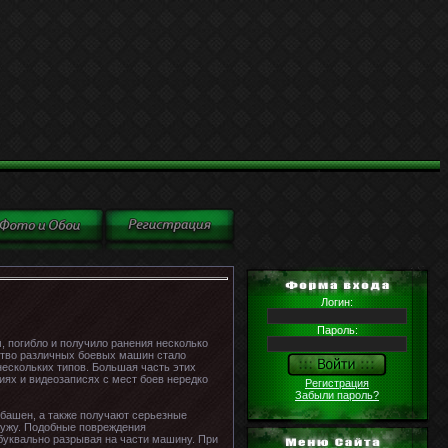
Логин:
Пароль:
 погибло и получило ранения несколько
ество различных боевых машин стало
нескольких типов. Большая часть этих
иях и видеозаписях с мест боев нередко
Регистрация
Забыли пароль?
башен, а также получают серьезные
ружу. Подобные повреждения
буквально разрывая на части машину. При