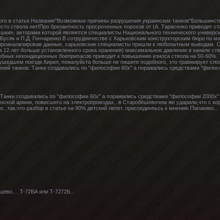
жимого в статье.Название"Возможные причины разрушения украинских танков"Большинств
место ствола нет!Про бризантность просроченных порохов от (А. Тарасенко приводит 
ушки», авторами которой являются специалисты Национального технического универс
. Бусяк и П.Д. Гончаренко.В сотрудничестве с Харьковским конструкторским бюро по м
 проанализировав данные, харьковские специалисты пришли к любопытным выводам. О
а 12 лет больше установленного срока хранения) максимальное давление в канале ство
добных некондиционных боеприпасов приводит к повышению износа ствола на 50-60%. 
 ушедшем поезде.Кирил, пожалуйста больше не пишите подобного, это травмирует сл
ий танков: Танки создавались по "философии 60х" а поражались средствами "филосо
 Танки создавались по "философии 60х" а поражались средствами "философии 2000х" 
инской армии, повисшего на электропроводах...в Старобёшевочем же ударили,что с ко
...так,что разбор в статье на 90% детский лепет..присоединяьсь к мнению Папакико...
ево.... Т-72БА или Т-7272Б...