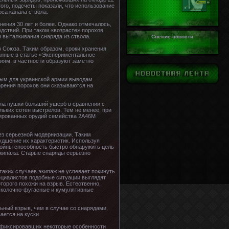
того, подсчеты показали, что использование
са канала ствола.
ения 30 лет и более. Однако отмечалось,
дствий. При таком «возрасте» порохов
я выталкивания снаряда из ствола.
Свежие новости
о Союза. Таким образом, сроки хранения
анные в статье «Экспериментальное
иям, в частности образуют заметно
ным для украинской армии выводам.
орения порохов они сказываются на
ла пушки больший ущерб в сравнении с
ьких сотен выстрелов. Тем не менее, при
мированных орудий семейства 2А46М
ез серьезной модернизации. Таким
худшение их характеристик. Используя
войны способность быстро обнаружить цель
экипажа. Старые снаряды серьезно
аких случаев экипаж не успевает покинуть
ециалистов подобные ситуации выглядят
торого похожи на взрыв. Естественно,
осколочно-фугасные и кумулятивные
ьный взрыв, чем в случае со снарядами,
ается на куски.
зафиксировавших некоторые особенности