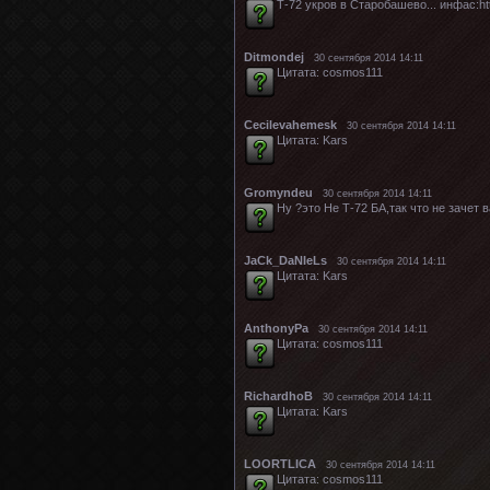
Т-72 укров в Старобашево... инфас:http
Ditmondej
30 сентября 2014 14:11
Цитата: cosmos111
Cecilevahemesk
30 сентября 2014 14:11
Цитата: Kars
Gromyndeu
30 сентября 2014 14:11
Ну ?это Не Т-72 БА,так что не зачет 
JaCk_DaNIeLs
30 сентября 2014 14:11
Цитата: Kars
AnthonyPa
30 сентября 2014 14:11
Цитата: cosmos111
RichardhoB
30 сентября 2014 14:11
Цитата: Kars
LOORTLICA
30 сентября 2014 14:11
Цитата: cosmos111