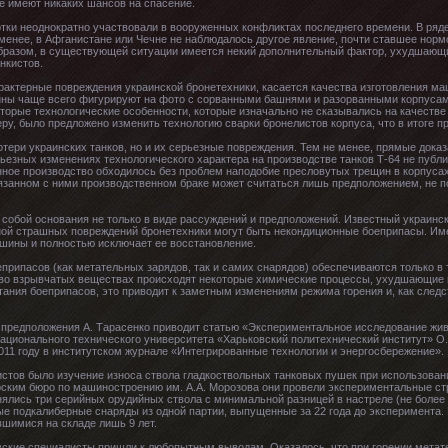
не имеют никаких шансов на спасение.
отки неоднократно участвовали в вооруженных конфликтах последнего времени. В ряд
 менее, в Афганистане или Чечне не наблюдалось другое явление, почти ставшее нор
образом, в существующей ситуации имеется некий дополнительный фактор, ухудшающ
нкистов.
актерные повреждения украинской бронетехники, касается качества изготовления ма
ны чаще всего фигурируют на фото с сорванными башнями и разорванными корпусам
оторые технологические особенности, которые изначально не сказывались на качестве
ру, было предложено изменить технологию сварки бронелистов корпуса, что в итоге 
отери украинских танков, но и их серьезные повреждения. Тем не менее, прямые дока
езных изменениях технологического характера на производстве танков Т-64 не публик
онное производство обходилось без проблем наподобие пресловутых трещин в корпуса
вязанном с ними производственном браке может считаться лишь предположением, не 
собой основания не только в виде рассуждений и предположений. Известный украинск
ной страшных повреждений бронетехники могут быть некондиционные боеприпасы. Име
шины и полностью исключает ее восстановление.
еприпасов (как метательных зарядов, так и самих снарядов) обеспечиваются только в 
 во взрывчатых веществах происходят некоторые химические процессы, ухудшающие и
тания боеприпасов, это приводит к заметным изменениям режима горения и, как след
о предположения А. Тарасенко приводит статью «Экспериментальное исследование жив
ционального технического университета «Харьковский политехнический институт» О.Б.
011 году в институтском журнале «Интегрированные технологии и энергосбережение».
стов было изучение износа ствола гладкоствольных танковых пушек при использован
рским бюро по машиностроению им. А.А. Морозова они провели экспериментальные с
ялись три серийных орудийных ствола с минимальной разницей в настреле (не более 
е подкалиберные снаряды из одной партии, выпущенные за 22 года до эксперимента.
шимися на складе лишь 9 лет.
вские специалисты пришли к любопытным выводам. Оказалось, что при горении метат