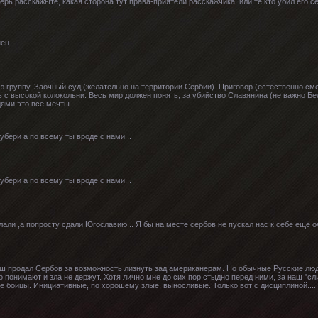
перь расскажыте, какая сторона тут права-приятели расскажчика, или те кто убил ег
нец
группу. Заочный суд (желательно на территории Сербии). Приговор (естественно сме
 с высокой колокольни. Весь мир должен понять, за убийство Славянина (не важно Бел
ями это все мечты.
убери а по всему ты вроде с нами...
убери а по всему ты вроде с нами...
али ,а попросту сдали Югославию... Я бы на месте сербов не пускал нас к себе еще оч
каш продал Сербов за возможность лизнуть зад американерам. Но обычные Русские люд
о понимают и зла не держут. Хотя лично мне до сих пор стыдно перед ними, за наш "сл
е бойцы. Инициативные, по хорошему злые, выносливые. Только вот с дисциплиной....