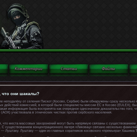
, что они шакалы?
ле неподалёку от селения Пискот (Косово, Сербия) были обнаружены сразу несколько
х действий комиссией, в которой были специалисты миссии ЕС в Косово (EULEX), бы
такая информация была воспринята как очередное однозначное доказательство того, ч
(АОК) участвовала в этнических чистках против сербского населения.
, что места массовых захоронений могут быть напрямую связаны с существованием к
. С существованием концентрационного лагеря «Ликовац» связано несколько фамили
й — Луштаку. Луштаку — один из главных соратников косовского «премьера» Хашима Т