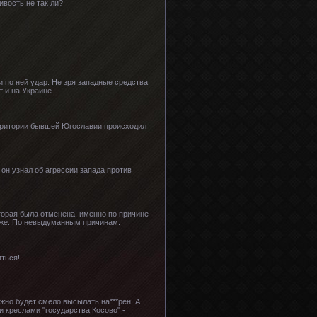
ивость,не так ли?
 по ней удар. Не зря западные средства
 и на Украине.
ерритории бывшей Югославии происходил
он узнал об агрессии запада против
торая была отменена, именно по причине
а же. По невыдуманным причинам.
яться!
ожно будет смело высылать на***рен. А
 креслами "государства Косово" -