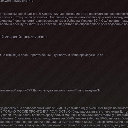
ам.Долги надо платить.
ет заволокичено и забыто. В данном случае признание этого преступления европейск
населения. К тому же за развалом Югославии и дальнейших боевых действиях между а
ринципа "невиновности" заинтересованные в бойне на Украине ЕС и США не видят м
оссии, а посему взывать к их совести и надеяться на справедливое расследование б
МИРОВОЙ!!!!!!!!АРУ УРА!!!!!!!!
 не имеющие веса - просто пешки... ценности в наше время уже не те
зованную" европу??? Да пусть идут лесом с такой "цивилизацией"!!!
а "укровском" но православном канале ГЛАС я услышал одну очень жестокую но показ
дете ТОЛЬКО ПОСЛЕ ПРОЧТЕНИЯ ПОЛНОСТЬЮ (буду рассказывать от его лица):До того 
ы узнали что началась война то сразу сели в машины и поехали через границу к ближай
т больше. Я опережал своих конкурентов на 50-60 человек (убил на 50-60 человек боль
, не сопротивлялся, не просил о пощаде, а смотрел мне в глаза (я(автор коментария а 
жение истории).В тот день победил какой то грузин,а когда я вернулся домой, то узнал