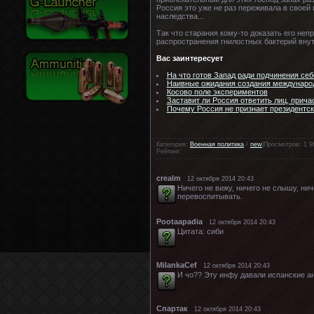
Россия это уже не раз переживала в своей
наследства...
Так что старания кому-то доказать его неп
распространения гнилостных бактерий внут
Вас заинтересует
На что готов Запад ради подчинения се
Наивные ожидания создания международ
Косово поле экспериментов
Заставит ли Россия ответить лиц, прич
Почему Россия не признает президентск
Категория:
Военная политика
/
new
|Просмотров: 1 9
Рейтинг:
crealm
12 октября 2014 20:43
Ничего не вижу, ничего не слышу, ни
перевоспитывать.
Pootaapadia
12 октября 2014 20:43
Цитата: сиби
MilankaCef
12 октября 2014 20:43
И чо?? Эту инфу давали испанские ан
Спартак
12 октября 2014 20:43