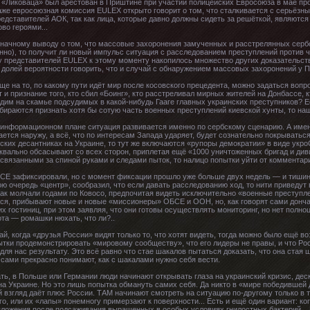
«Ликоваца» был арестован в Приштине при участии полицейских Евросоюза в мае про
аже евросоюзная комиссия EULEX открыто говорит о том, что сталкивается с серьёз
дставителей АОК, так как лица, которые давно должны сидеть за решёткой, являютс
во героями...
начному выводу о том, что массовые захоронения замученных и расстрелянных сербов
анно), то получит ли новый импульс ситуация с расследованием преступлений против
 у представителей EULEX к этому моменту накопилось множество других доказательст
й долей вероятности говорить, что и случай с обнаружением массовых захоронений у 
е на то, по какому пути идёт мир после косовского прецедента, можно задаться воп
и признание того, кто сбил «Боинг», кто расстреливал мирных жителей на Донбассе, к
дим на скамье подсудимых в какой-нибудь Гааге главных украинских преступников? 
ираются признать хотя бы сотую часть военных преступлений киевской хунты, то наш
 информационном плане ситуация развивается именно по сербскому сценарию. А имен
ется наружу, а всё, что по интересам Запада ударяет, будет сознательно покрыватьс
ских десантниках на Украине, то тут же включаются «рупоры демократии» в виде укр
вально обсасывают со всех сторон, приплетая ещё «1000 уничтоженных бригад и див
связанными за спиной руками и следами пыток, то налицо попытки уйти от комментар
Е зафиксировали, но с момент фиксации прошло уже больше двух недель — и тишина
ю очередь «центр», сообразил, что если давать расследованию ход, то нити приведут в
ак молчали годами по Ковосо, предпочитая видеть исключительно «военные преступл
ся, прибывают новые и новые «миссионеры» ОБСЕ и ООН, но, как говорят сами донча
х гостиниц, при этом заявляя, что они готовы осуществлять мониторинг, но нет полно
ота — ромашки нюхать, что ли?..
й, когда «друзья России» видят только то, что хотят видеть, тогда можно было ещё в
тки продемонстрировать «мировому сообществу», что его лидеры не правы, и что Росс
для нас результату. Это всё равно что стае шакалов пытаться доказать, что она стая
 сами прекрасно понимают, как с шакалами нужно себя вести.
кать, в Польше или Германии люди начинают открывать глаза на украинский кризис, де
а Украине. Но это лишь попытка обмануть самих себя. Да никто в «мире победившей 
й взгляд даёт плюс России. ТАМ начинают смотреть на ситуацию по-другому только в т
о, или их «лапы» понемногу примерзают к поверхности... Есть и ещё один вариант: ко
зложения после подсаживания выращенных в особых условиях гнилостных бактерий... Н