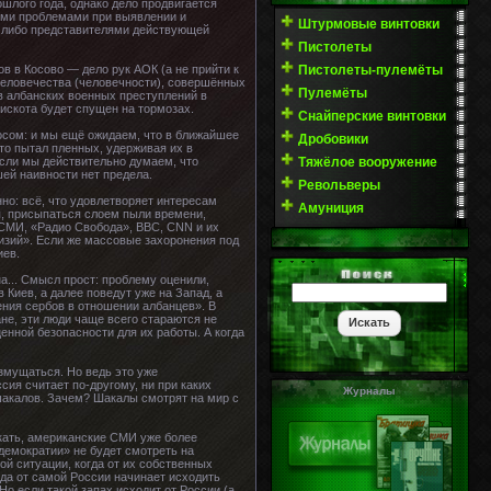
шлого года, однако дело продвигается
ными проблемами при выявлении и
Штурмовые винтовки
я либо представителями действующей
Пистолеты
Пистолеты-пулемёты
 в Косово — дело рук АОК (а не прийти к
 человечества (человечности), совершённых
Пулемёты
в албанских военных преступлений в
Пискота будет спущен на тормозах.
Снайперские винтовки
росом: и мы ещё ожидаем, что в ближайшее
Дробовики
то пытал пленных, удерживая их в
Тяжёлое вооружение
Если мы действительно думаем, что
ей наивности нет предела.
Револьверы
но: всё, что удовлетворяет интересам
Амуниция
я, присыпаться слоем пыли времени,
оСМИ, «Радио Свобода», BBC, CNN и их
изий». Если же массовые захоронения под
иев.
... Смысл прост: проблему оценили,
 Киев, а далее поведут уже на Запад, а
ения сербов в отношении албанцев». В
не, эти люди чаще всего стараются не
ценной безопасности для их работы. А когда
озмущаться. Но ведь это уже
ия считает по-другому, ни при каких
Журналы
 шакалов. Зачем? Шакалы смотрят на мир с
скать, американские СМИ уже более
демократии» не будет смотреть на
ой ситуации, когда от их собственных
гда от самой России начинает исходить
о если такой запах исходит от России (а