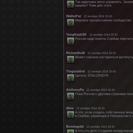
Так идиотами легко управлять. Заче
каналы? Тоже для этого.
WalterFat
12 октября 2014 20:43
Мировое прогрессивное сообщество
YungKashSK
12 октября 2014 20:43
России надо помочь Сербам озвучить
RichardhoB
12 октября 2014 20:43
Может сначала постараться вытянуть
Tinguiskind
12 октября 2014 20:43
Цитата: STALGRAD76
AnthonyPa
12 октября 2014 20:43
Пока России с другими странами типа
dlive
12 октября 2014 20:43
А что, если создать собственное меж
в Сербии, украинцев в Новороссии и а
Bombapdd
12 октября 2014 20:43
А что,это дело.Создание международ