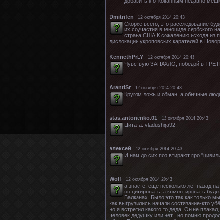
добавить к откопанным недавно мешк
Dmitrifen
12 октября 2014 20:43
Скорее всего, это расследование буд
их соучастия в геноциде сербского 
страна США.К сожалению исходя из п
дислокации укроповских карателей в Новор
KennethPrLY
12 октября 2014 20:43
Чувствую ЗАПАХЛО, победой в ТРЕТЕЙ 
ArantiSr
12 октября 2014 20:43
Кругом ложь и обман, а обычные люди
stas.antonenko.01
12 октября 2014 20:43
Цитата: vladushqa92
алексей
12 октября 2014 20:43
И нам до сих пор втирают про "цивили
Wolf
12 октября 2014 20:43
а знаете, ещё несколько лет назад н
её цитировать, а коментировать бу
Балканах. Было это так:как только м
как выгрузились начали состязание-кто убё
но я встретил какого то деда. Он не плакал
человек дедушку или нет , но помню продол