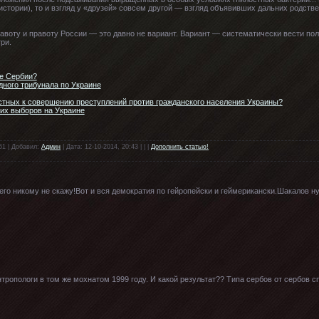
 истории), то и взгляд у «друзей» совсем другой — взгляд объявивших дальних родств
равоту и правоту России — это давно не вариант. Вариант — систематически вести пол
ри.
бе Сербии?
ного трибунала по Украине
астных к совершению преступлений против гражданского населения Украины?
их выборов на Украине
61 | Добавил:
Админ
| Дата: 12-10-2014, 20:43 | | |
Дополнить статью!
чего никому не скажу!Вот и вся демократия по гейропейски и геймерикански.Шакалов н
тропологи в том же мохнатом 1999 году. И какой результат?? Типа сербов от сербов с