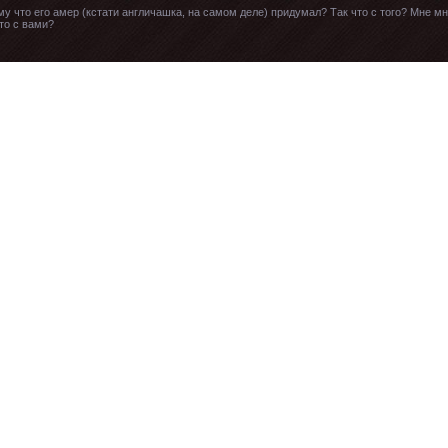
у что его амер (кстати англичашка, на самом деле) придумал? Так что с того? Мне м
то с вами?
 них про людей забывать не надо...
де славянских народов!
се будет понятно даже обезьяне... По делу Югославии были арестованы в основном с
рбы били осуждены как военные преступники, то хорватов и боснийцев отпустили... это
рбов. Если можно было бросать бомби с надписью "Ты еще хочешь быть сербом" и не б
группы... и сколько конвенции и декларации есть, в которых этнические оскорбление 
создать Новороссийский прецедент и гуманитарно и демократически разбомбить велик
ытягивать, так сразу находятся миллион жевателей со всех сторон раскритикуют лишь 
говорят наши доморощенные правозащитники??? Макар в трансе, пишет открытое пись