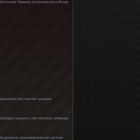
обитателям Украины отключили российские
знаказанное бесчинство шакалов.
свободно говорить о бесчинствах албанцев
вой донельзя заангажированной системе