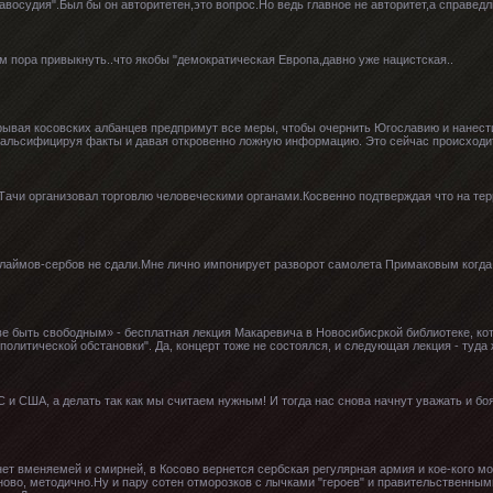
авосудия".Был бы он авторитетен,это вопрос.Но ведь главное не авторитет,а справедл
м пора привыкнуть..что якобы "демократическая Европа,давно уже нацистская..
рывая косовских албанцев предпримут все меры, чтобы очернить Югославию и нанести
альсифицируя факты и давая откровенно ложную информацию. Это сейчас происходит
Тачи организовал торговлю человеческими органами.Косвенно подтверждая что на т
 лаймов-сербов не сдали.Мне лично импонирует разворот самолета Примаковым когда 
тве быть свободным» - бесплатная лекция Макаревича в Новосибисркой библиотеке, ко
олитической обстановки". Да, концерт тоже не состоялся, и следующая лекция - туд
С и США, а делать так как мы считаем нужным! И тогда нас снова начнут уважать и бо
нет вменяемей и смирней, в Косово вернется сербская регулярная армия и кое-кого м
ово, методично.Ну и пару сотен отморозков с лычками "героев" и правительственными