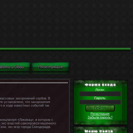
Логин:
Пароль:
 массовых захоронений сербов. В
ло установлено, что захоронения
то в ходе известных событий так
Регистрация
Забыли пароль?
онцлагеря «Ликовац», в котором с
й экс-властей самопровозглашённого
ачи, экс-мэр города Скендерадж.