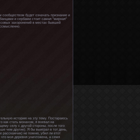
им сообществом будет означать признание и
лбанцами и сербами стоит самая "мирная"
ассовых захоронений в местах бывшей
ессмысленно.
ательную историю на эту тему. Постараюсь
как стать монахом, я воевал на
щему селу с другой стороны. после того
ше чем другие). Я бы выиграл в тот день,
не расскажчик) не помню, убил ли етот
, что моя деревня уничтожена, а семя