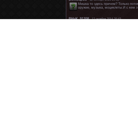
Мишка то здесь причем? Только потом
оружие, музыка, моциклеты.И с кем э
BHyK_91208
12 октября 2014 20:43
вот два чмыря замочить и забыть, про
Sher KHAN
12 октября 2014 20:43
Пора в ООН поднять вопрос о геноци
jorgic
12 октября 2014 20:43
Просто надо посмотреть на факты и в
боснийцы... однако если почты все се
гуманитарного... надо было слить се
сказать... Это же оскорбление этнической 
человечество...
123321
12 октября 2014 20:43
Косовский прецедент? А не пора ли 
Домбаса!
carusExter
12 октября 2014 20:43
все правильно, как что-то с России в
цивилизованные
Arma3hkro
12 октября 2014 20:43
Интересно...а что по этому поводу 
негодованием?