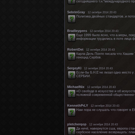
сегодняшнего т.н."международного пр
SebrinGray
12 октября 2014 20:43
Политика двойных стандартов..и пото
Bradleygens
12 октября 2014 20:43
Еще 1999 было ясно, что а.меры, пок
информации трудились в поте лица ф
RobertDet
12 октября 2014 20:43
Карла Дель Понте писала что Хашим 
геноцид Сербов.
SergeyKl
12 октября 2014 20:43
Если-бы Б.Н.Е не лизал одно место у
СЕРБИИ.
MichaelNix
12 октября 2014 20:43
«О свободе в искусстве и об искусс
«сложной современной общественно-п
KennethPrLY
12 октября 2014 20:43
Нам пора не слушать что говорят в Е
pletcherqop
12 октября 2014 20:43
Да ничё, навернутся сша, европа ста
сербское население возвращать: план