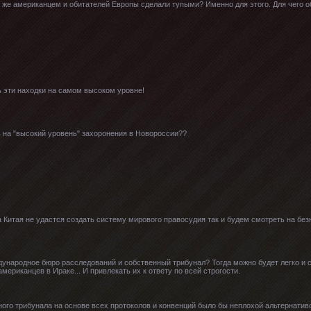
м же американцем и обитателей Европы сделали тупыми? Именно для этого. Для чего 
 эти находки на самом высоком уровне!
 на "высокий уровень" захоронения в Новороссии??
 Китая не удастся создать систему мирового правосудия так и будем смотреть на бе
дународное бюро расследований и собственный трибунал? Тогда можно будет легко и 
мериканцев в Ираке... И привлекать их к ответу по всей строгости.
ного трибунала на основе всех протоколов и конвенций было бы неплохой альтернати