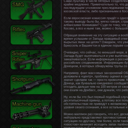
Сами Луштаку в числе пятерых создателей 
крайне медленно. Примечательно то, что д
последующем уголовном преследовании пре
косовской власти, либо признанными в Косо
Если евросоюзная комиссия придёт к одноз
такому выводу было бы, мягко говоря, стр
албанскими боевиками? Судя по тому, что
Косово, а воз и ныне там, можно с большо
Обращая внимание на эту ситуацию и вообщ
время услышим от Запада правдивый ответ 
вырытых ямах на цепях? Ожидаем, что уви
Брюссель и Вашингтон в едином порыве соб
Очевидно, что сейчас, по меньшей мере, в
Запада будет выпячиваться и уже выпячива
замалчиваться. Если информация о россий
российских сподвижников. Информацию бук
Донецком, в которых обнаружены трупы со 
Например, факт массовых захоронений ОБС
доложили в «центр», проблему оценил в сво
значит сделаем так — просто промолчим. К
Донецк, как буквально ежедневно сообщает
отходить дальше чем на 100 метров от свои
они ехали на Донбасс, они думали, что раб
Ну, если бы это был первый подобный случа
десятитысячный пример, а потому все попы
обстоятельствах не приведут к желаемому 
уровня своего сознания, а все остальные и
Можно миллион раз говорить, что вот, дес
нейтрально представляют противостояние н
ситуацию по-другому, тем более, если тако
«хвостов» начинает исходить запах палёног
привлекательный для этих господ запах ра