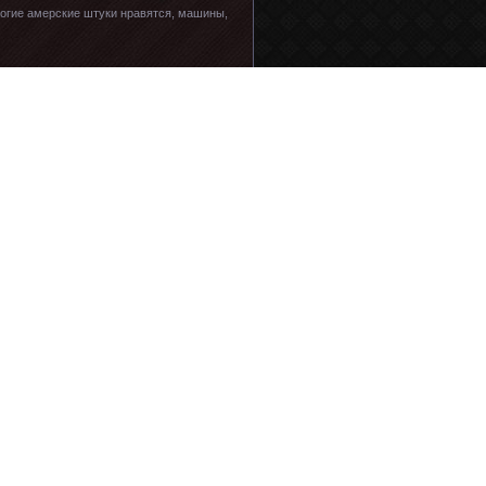
ногие амерские штуки нравятся, машины,
ербские лидеры, и несколько хорваты и
 показывает, что в этом нет ничего
ыть наказанным за это, то что еще
считаются преступлением против
ую укропию? А? За что? Спросите жителей
бы сказать какие они в итоге
мо Западу? Эхо мацы захлебнулось