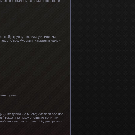
о семью (восхваляемые вами сербы были
ртный). Группу ликвидации. Все. На
арус, Серб, Русский) наказание одно -
ень долго .
и (и их довольно много) сделали все что
ив" тогда и за нашу внешнию политику
 албаны совсем не такие. Видимо религия