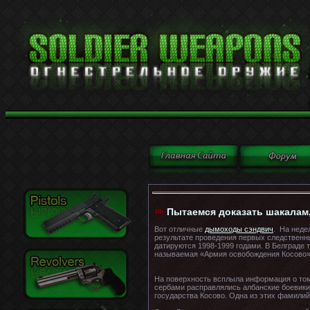
Пытаемся доказать шакалам
Вот отличные
дымоходы сэндвич
. На неде
результате проведения первых следственны
датируются 1998-1999 годами. В Белграде 
называемая «Армия освобождения Косово» 
На поверхность всплыла информация о том
сербами расправлялись албанские боевики
государства Косово. Одна из этих фамили