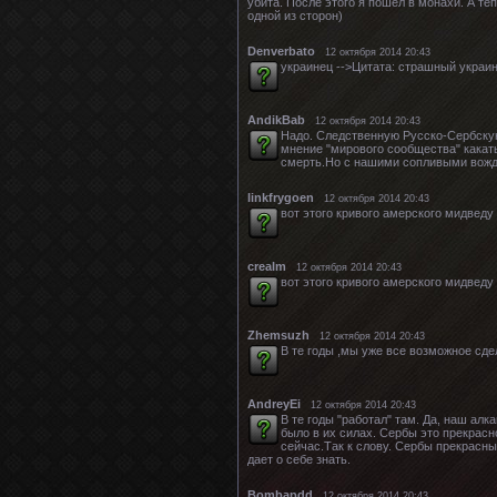
убита. После этого я пошёл в монахи. А те
одной из сторон)
Denverbato
12 октября 2014 20:43
украинец -->Цитата: страшный украи
AndikBab
12 октября 2014 20:43
Надо. Следственную Русско-Сербскую 
мнение "мирового сообщества" какать
смерть.Но с нашими сопливыми вожд
linkfrygoen
12 октября 2014 20:43
вот этого кривого амерского мидведу 
crealm
12 октября 2014 20:43
вот этого кривого амерского мидведу 
Zhemsuzh
12 октября 2014 20:43
В те годы ,мы уже все возможное сдел
AndreyEi
12 октября 2014 20:43
В те годы "работал" там. Да, наш ал
было в их силах. Сербы это прекрасн
сейчас.Так к слову. Сербы прекрасны
дает о себе знать.
Bombapdd
12 октября 2014 20:43