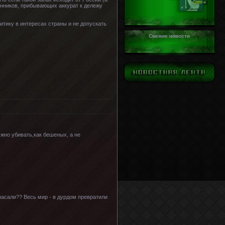
енников, прибывающих аккурат к дележу
итику в интересах страны и не допускать
Свежие новости
ужно убивать,как бешеных, а не
пасали?? Весь мир - в дурдом превратили