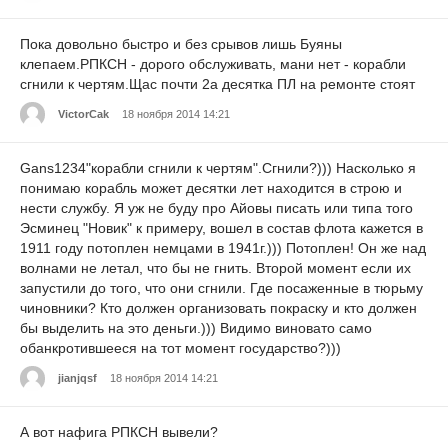
Пока довольно быстро и без срывов лишь Буяны
клепаем.РПКСН - дорого обслуживать, мани нет - корабли
сгнили к чертям.Щас почти 2а десятка ПЛ на ремонте стоят
VictorCak
18 ноября 2014 14:21
Gans1234"корабли сгнили к чертям".Сгнили?))) Насколько я
понимаю корабль может десятки лет находится в строю и
нести службу. Я уж не буду про Айовы писать или типа того
Эсминец "Новик" к примеру, вошел в состав флота кажется в
1911 году потоплен немцами в 1941г.))) Потоплен! Он же над
волнами не летал, что бы не гнить. Второй момент если их
запустили до того, что они сгнили. Где посаженные в тюрьму
чиновники? Кто должен организовать покраску и кто должен
бы выделить на это деньги.))) Видимо виновато само
обанкротившееся на тот момент государство?)))
jianjqsf
18 ноября 2014 14:21
А вот нафига РПКСН вывели?