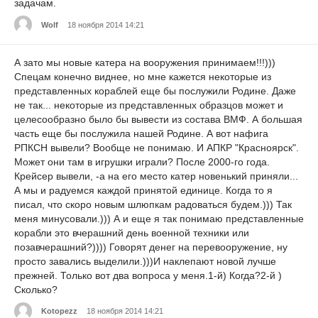
задачам.
Wolf
18 ноября 2014 14:21
А зато мы новые катера на вооружения принимаем!!!)))
Спецам конечно виднее, но мне кажется некоторые из
представленных кораблей еще бы послужили Родине. Даже
не так... некоторые из представленных образцов может и
целесообразно было бы вывести из состава ВМФ. А большая
часть еще бы послужила нашей Родине. А вот нафига
РПКСН вывели? Вообще не понимаю. И АПКР "Красноярск".
Может они там в игрушки играли? После 2000-го года.
Крейсер вывели, -а на его место катер новенький приняли...
А мы и радуемся каждой принятой единице. Когда то я
писал, что скоро новым шлюпкам радоваться будем.))) Так
меня минусовали.))) А и еще я так понимаю представленные
корабли это вчерашний день военной техники или
позавчерашний?)))) Говорят денег на перевооружение, ну
просто завались выделили.)))И наклепают новой лучше
прежней. Только вот два вопроса у меня.1-й) Когда?2-й )
Сколько?
Kotopezz
18 ноября 2014 14:21