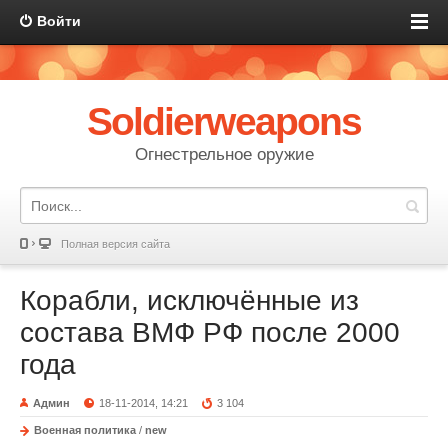
Войти
Soldierweapons
Огнестрельное оружие
Полная версия сайта
Корабли, исключённые из
состава ВМФ РФ после 2000
года
Админ
18-11-2014, 14:21
3 104
Военная политика
/
new