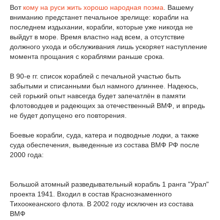
Вот
кому на руси жить хорошо народная поэма
. Вашему
вниманию предстанет печальное зрелище: корабли на
последнем издыхании, корабли, которые уже никогда не
выйдут в море. Время властно над всем, а отсутствие
должного ухода и обслуживания лишь ускоряет наступление
момента прощания с кораблями раньше срока.
В 90-е гг. список кораблей с печальной участью быть
забытыми и списанными был намного длиннее. Надеюсь,
сей горький опыт навсегда будет запечатлён в памяти
флотоводцев и радеющих за отечественный ВМФ, и впредь
не будет допущено его повторения.
Боевые корабли, суда, катера и подводные лодки, а также
суда обеспечения, выведенные из состава ВМФ РФ после
2000 года:
Большой атомный разведывательный корабль 1 ранга "Урал"
проекта 1941. Входил в состав Краснознаменного
Тихоокеанского флота. В 2002 году исключен из состава
ВМФ