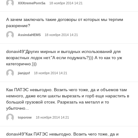
XXXtremePornSa
18 ноября 2014 14:21
А зачем заключать такие договоры от которых мы терпим
разорение?
AssindaHEMS
18 ноября 2014 14:21
donavi49"Других мирных и выгодных использований для
возрастных лодок нет."А если подумать?))) А то как то уж
категорично.)))
jianjqsf
18 ноября 2014 14:21
Как ПАТЭС невыгодно. Возить чего тоже, да и объемов там
немного, даже если шахты вырезать и горб еще нарастить в
большой грузовой отсек. Разрезать на металл и то
убыточно...
toporow
18 ноября 2014 14:21
donavi49"Как ПАТЭС невыгодно. Возить чего тоже, да и