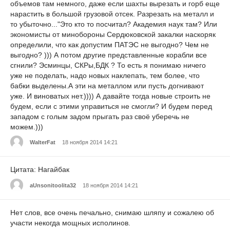
объемов там немного, даже если шахты вырезать и горб еще
нарастить в большой грузовой отсек. Разрезать на металл и
то убыточно..."Это кто то посчитал? Академия наук там? Или
экономисты от минобороны Сердюковской закалки наскоряк
определили, что как допустим ПАТЭС не выгодно? Чем не
выгодно? ))) А потом другие представленные корабли все
сгнили? Эсминцы, СКРы,БДК ? То есть я понимаю ничего
уже не поделать, надо новых наклепать, тем более, что
бабки выделены.А эти на металлом или пусть догнивают
уже. И виноватых нет.)))) А давайте тогда новые строить не
будем, если с этими управиться не смогли? И будем перед
западом с голым задом прыгать раз своё уберечь не
можем.)))
WalterFat
18 ноября 2014 14:21
Цитата: Нагайбак
aUnsonitoolita32
18 ноября 2014 14:21
Нет слов, все очень печально, снимаю шляпу и сожалею об
участи некогда мощных исполинов.