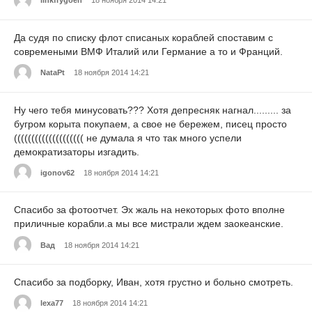
linkfrygoen
18 ноября 2014 14:21
Да судя по списку флот списаных кораблей споставим с
современыми ВМФ Италий или Германие а то и Франций.
NataPt
18 ноября 2014 14:21
Ну чего тебя минусовать??? Хотя депресняк нагнал......... за
бугром корыта покупаем, а свое не бережем, писец просто
(((((((((((((((((((( не думала я что так много успели
демократизаторы изгадить.
igonov62
18 ноября 2014 14:21
Спасибо за фотоотчет. Эх жаль на некоторых фото вполне
приличные корабли.а мы все мистрали ждем заокеанские.
Вад
18 ноября 2014 14:21
Спасибо за подборку, Иван, хотя грустно и больно смотреть.
lexa77
18 ноября 2014 14:21