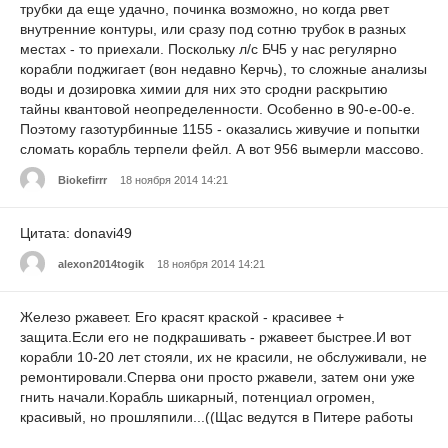
трубки да еще удачно, починка возможно, но когда рвет
внутренние контуры, или сразу под сотню трубок в разных
местах - то приехали. Поскольку л/с БЧ5 у нас регулярно
корабли поджигает (вон недавно Керчь), то сложные анализы
воды и дозировка химии для них это сродни раскрытию
тайны квантовой неопределенности. Особенно в 90-е-00-е.
Поэтому газотурбинные 1155 - оказались живучие и попытки
сломать корабль терпели фейл. А вот 956 вымерли массово.
Biokefirrr
18 ноября 2014 14:21
Цитата: donavi49
alexon2014togik
18 ноября 2014 14:21
Железо ржавеет. Его красят краской - красивее +
защита.Если его не подкрашивать - ржавеет быстрее.И вот
корабли 10-20 лет стояли, их не красили, не обслуживали, не
ремонтировали.Сперва они просто ржавели, затем они уже
гнить начали.Корабль шикарный, потенциал огромен,
красивый, но прошляпили...((Щас ведутся в Питере работы
на 1-2 Сарычах - пытаются те корабли, которые еще можно