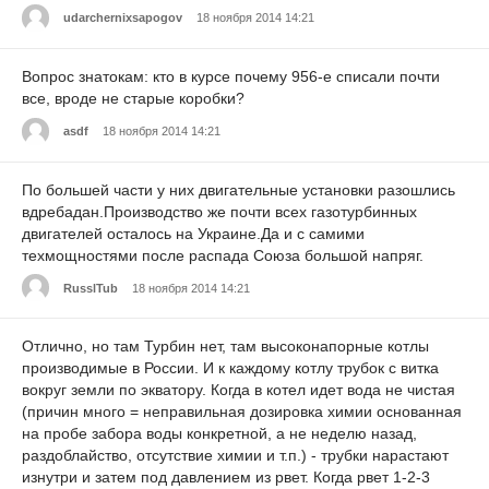
udarchernixsapogov
18 ноября 2014 14:21
Вопрос знатокам: кто в курсе почему 956-е списали почти
все, вроде не старые коробки?
asdf
18 ноября 2014 14:21
По большей части у них двигательные установки разошлись
вдребадан.Производство же почти всех газотурбинных
двигателей осталось на Украине.Да и с самими
техмощностями после распада Союза большой напряг.
RusslTub
18 ноября 2014 14:21
Отлично, но там Турбин нет, там высоконапорные котлы
производимые в России. И к каждому котлу трубок с витка
вокруг земли по экватору. Когда в котел идет вода не чистая
(причин много = неправильная дозировка химии основанная
на пробе забора воды конкретной, а не неделю назад,
раздоблайство, отсутствие химии и т.п.) - трубки нарастают
изнутри и затем под давлением из рвет. Когда рвет 1-2-3