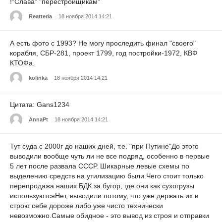
!"Слава" "перестройщикам"
Reatteria
18 ноября 2014 14:21
А есть фото с 1993? Не могу проследить финал "своего"
корабля, СБР-281, проект 1799, год постройки-1972, КВФ
КТОФа.
kolinka
18 ноября 2014 14:21
Цитата: Gans1234
АnnaPt
18 ноября 2014 14:21
Тут суда с 2000г до наших дней, т.е. "при Путине"До этого
выводили вообще чуть ли не все подряд, особенно в первые
5 лет после развала СССР. Шикарные левые схемы по
выделению средств на утилизацию были.Чего стоит только
перепродажа наших БДК за бугор, где они как сухогрузы
используютсяНет, выводили потому, что уже держать их в
строю себе дороже либо уже чисто технически
невозможно.Самые обидное - это вывод из строя и отправки