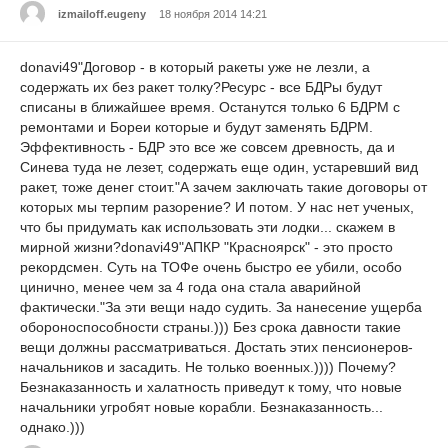
izmailoff.eugeny
18 ноября 2014 14:21
donavi49"Договор - в который ракеты уже не лезли, а
содержать их без ракет толку?Ресурс - все БДРы будут
списаны в ближайшее время. Останутся только 6 БДРМ с
ремонтами и Бореи которые и будут заменять БДРМ.
Эффективность - БДР это все же совсем древность, да и
Синева туда не лезет, содержать еще один, устаревший вид
ракет, тоже денег стоит."А зачем заключать такие договоры от
которых мы терпим разорение? И потом. У нас нет ученых,
что бы придумать как использовать эти лодки... скажем в
мирной жизни?donavi49"АПКР "Красноярск" - это просто
рекордсмен. Суть на ТОФе очень быстро ее убили, особо
цинично, менее чем за 4 года она стала аварийной
фактически."За эти вещи надо судить. За нанесение ущерба
обороноспособности страны.))) Без срока давности такие
вещи должны рассматриваться. Достать этих пенсионеров-
начальников и засадить. Не только военных.)))) Почему?
Безнаказанность и халатность приведут к тому, что новые
начальники угробят новые корабли. Безнаказанность...
однако.)))