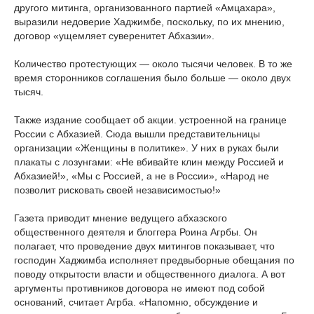
другого митинга, организованного партией «Амцахара»,
выразили недоверие Хаджимбе, поскольку, по их мнению,
договор «ущемляет суверенитет Абхазии».
Количество протестующих — около тысячи человек. В то же
время сторонников соглашения было больше — около двух
тысяч.
Также издание сообщает об акции. устроенной на границе
России с Абхазией. Сюда вышли представительницы
организации «Женщины в политике». У них в руках были
плакаты с лозунгами: «Не вбивайте клин между Россией и
Абхазией!», «Мы с Россией, а не в России», «Народ не
позволит рисковать своей независимостью!»
Газета приводит мнение ведущего абхазского
общественного деятеля и блоггера Роина Агрбы. Он
полагает, что проведение двух митингов показывает, что
господин Хаджимба исполняет предвыборные обещания по
поводу открытости власти и общественного диалога. А вот
аргументы противников договора не имеют под собой
оснований, считает Агрба. «Напомню, обсуждение и