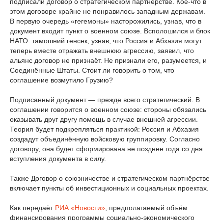
подписали договор о стратегическом партнёрстве. Кое-что в
этом договоре крайне не понравилось западным державам.
В первую очередь «гегемоны» насторожились, узнав, что в
документ входит пункт о военном союзе. Всполошился и блок
НАТО: тамошний генсек, узнав, что Россия и Абхазия могут
теперь вместе отражать внешнюю агрессию, заявил, что
альянс договор не признаёт. Не признали его, разумеется, и
Соединённые Штаты. Стоит ли говорить о том, что
соглашение возмутило Грузию?
Подписанный документ — прежде всего стратегический. В
соглашении говорится о военном союзе: стороны обязались
оказывать друг другу помощь в случае внешней агрессии.
Теория будет подкрепляться практикой: Россия и Абхазия
создадут объединённую войсковую группировку. Согласно
договору, она будет сформирована не позднее года со дня
вступления документа в силу.
Также Договор о союзничестве и стратегическом партнёрстве
включает пункты об инвестиционных и социальных проектах.
Как передаёт
РИА «Новости»
, предполагаемый объём
финансирования программы социально-экономического