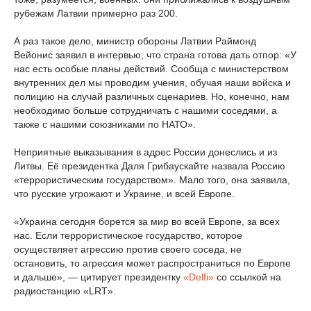
рубежам Латвии примерно раз 200.
А раз такое дело, министр обороны Латвии Раймонд
Вейонис заявил в интервью, что страна готова дать отпор: «У
нас есть особые планы действий. Сообща с министерством
внутренних дел мы проводим учения, обучая наши войска и
полицию на случай различных сценариев. Но, конечно, нам
необходимо больше сотрудничать с нашими соседями, а
также с нашими союзниками по НАТО».
Неприятные выказывания в адрес России донеслись и из
Литвы. Её президентка Даля Грибаускайте назвала Россию
«террористическим государством». Мало того, она заявила,
что русские угрожают и Украине, и всей Европе.
«Украина сегодня борется за мир во всей Европе, за всех
нас. Если террористическое государство, которое
осуществляет агрессию против своего соседа, не
остановить, то агрессия может распространиться по Европе
и дальше», — цитирует президентку
«Delfi»
со ссылкой на
радиостанцию «LRT».