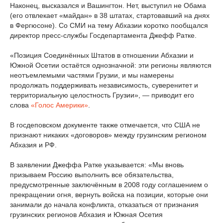
Наконец, высказался и Вашингтон. Нет, выступил не Обама
(его отвлекает «майдан» в 38 штатах, стартовавший на днях
в Фергюсоне). Со СМИ на тему Абхазии коротко пообщался
директор пресс-службы Госдепартамента Джефф Ратке.
«Позиция Соединённых Штатов в отношении Абхазии и
Южной Осетии остаётся однозначной: эти регионы являются
неотъемлемыми частями Грузии, и мы намерены
продолжать поддерживать независимость, суверенитет и
территориальную целостность Грузии», — приводит его
слова
«Голос Америки»
.
В госдеповском документе также отмечается, что США не
признают никаких «договоров» между грузинским регионом
Абхазия и РФ.
В заявлении Джеффа Ратке указывается: «Мы вновь
призываем Россию выполнить все обязательства,
предусмотренные заключённым в 2008 году соглашением о
прекращении огня, вернуть войска на позиции, которые они
занимали до начала конфликта, отказаться от признания
грузинских регионов Абхазия и Южная Осетия