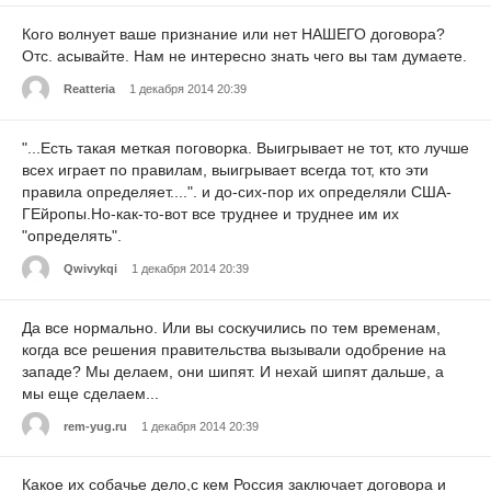
Кого волнует ваше признание или нет НАШЕГО договора?
Отс. асывайте. Нам не интересно знать чего вы там думаете.
Reatteria
1 декабря 2014 20:39
"...Есть такая меткая поговорка. Выигрывает не тот, кто лучше
всех играет по правилам, выигрывает всегда тот, кто эти
правила определяет....". и до-сих-пор их определяли США-
ГЕйропы.Но-как-то-вот все труднее и труднее им их
"определять".
Qwivykqi
1 декабря 2014 20:39
Да все нормально. Или вы соскучились по тем временам,
когда все решения правительства вызывали одобрение на
западе? Мы делаем, они шипят. И нехай шипят дальше, а
мы еще сделаем...
rem-yug.ru
1 декабря 2014 20:39
Какое их собачье дело,с кем Россия заключает договора и