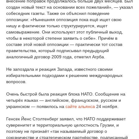
внесение поправок продолжалось больше двух месяцев. Был
создан новый текст на основании всех пожеланий», — указал
собеседник газеты. Также он объяснил поведение
оппозиции: «Нынешняя оппозиция пока ещё ищет свою
нишу и фактически только структурируется, ищет
самовыражение. Они используют этот публичный выход,
чтобы в некоторой степени заявить о себе». Причём в
составе этой новой оппозиции — практически тот состав
правительства, который подписывал предыдущий
аналогичный договор 2009 года, отметил Агрба.
Не запоздала и реакция Запада, известного своими
избирательными подходами к решению международных
вопросов.
Очень быстрой была реакция блока НАТО. Сообщение на
четырёх языках — английском, французском, русском и
украинском — появилось на
сайте альянса
24 ноября.
Генсек Йенс Столтенберг заявил, что НАТО поддерживает
суверенитет и территориальную целостность Грузии, и
поэтому не признаёт «так называемый договор о
союзничестве и стратегическом партнёрстве, подписанный