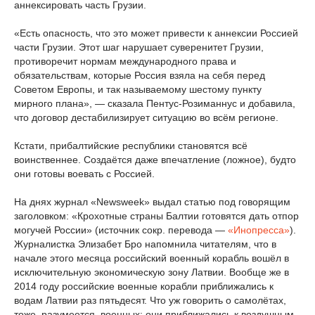
аннексировать часть Грузии.
«Есть опасность, что это может привести к аннексии Россией
части Грузии. Этот шаг нарушает суверенитет Грузии,
противоречит нормам международного права и
обязательствам, которые Россия взяла на себя перед
Советом Европы, и так называемому шестому пункту
мирного плана», — сказала Пентус-Розиманнус и добавила,
что договор дестабилизирует ситуацию во всём регионе.
Кстати, прибалтийские республики становятся всё
воинственнее. Создаётся даже впечатление (ложное), будто
они готовы воевать с Россией.
На днях журнал «Newsweek» выдал статью под говорящим
заголовком: «Крохотные страны Балтии готовятся дать отпор
могучей России» (источник сокр. перевода —
«Инопресса»
).
Журналистка Элизабет Бро напомнила читателям, что в
начале этого месяца российский военный корабль вошёл в
исключительную экономическую зону Латвии. Вообще же в
2014 году российские военные корабли приближались к
водам Латвии раз пятьдесят. Что уж говорить о самолётах,
тоже, разумеется, военных: они приближались к воздушным