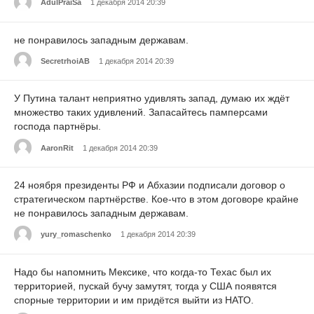
AdulPraiSa
1 декабря 2014 20:39
не понравилось западным державам.
SecretrhoiAB
1 декабря 2014 20:39
У Путина талант неприятно удивлять запад, думаю их ждёт
множество таких удивлений. Запасайтесь памперсами
господа партнёры.
AaronRit
1 декабря 2014 20:39
24 ноября президенты РФ и Абхазии подписали договор о
стратегическом партнёрстве. Кое-что в этом договоре крайне
не понравилось западным державам.
yury_romaschenko
1 декабря 2014 20:39
Надо бы напомнить Мексике, что когда-то Техас был их
территорией, пускай бучу замутят, тогда у США появятся
спорные территории и им придётся выйти из НАТО.