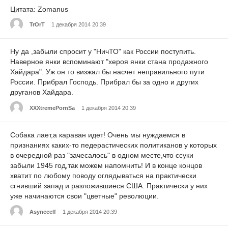
Цитата: Zomanus
TrOrT
1 декабря 2014 20:39
Ну да ,забыли спросит у "НичТО" как России поступить.
Наверное янки вспоминают "хероя янки стана продажного
Хайдара". Уж он то визжал бы насчет неправильного пути
России. Прибрал Господь. Прибрал бы за одно и других
друганов Хайдара.
XXXtremePornSa
1 декабря 2014 20:39
Собака лает,а караван идет! Очень мы нуждаемся в
признаниях каких-то педерастических политиканов у которых
в очередной раз "зачесалось" в одном месте,что ссуки
забыли 1945 год,так можем напомнить! И в конце концов
хватит по любому поводу оглядываться на практически
сгнивший запад и разложившиеся США. Практически у них
уже начинаются свои "цветные" революции.
Asynccelf
1 декабря 2014 20:39