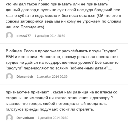
кто им дал такое право признавать или не признавать
данный договор,и пусть не суют свой нос,куда бродячий пес
х....не суёт,а то ведь можно и без носа остаться.(Ой что это я
совсем заговорился,ведь мы ни кому не угрожаем по словам
нашего Президента)
dimza777
1 декабря 2014 20:39
В общем Россия продолжает расхлёбывать плоды "трудов"
ЕБН и иже с ним. Непонятно, почему реальная оненка этих
трудов не даётся на государственном уровне? Всё какие-то
"заслуги" перечисляют по всяким "юбилейным датам"....
Ditmendeh
1 декабря 2014 20:39
признают-не признают... какая нам разница на возгласы со
стороны, не имеющей ни какого отношения к договору!?
главное что теперь любой потенциальный поедатель
галстуков трижды подумает, стоит ли стрелять.
Denverbato
1 декабря 2014 20:39