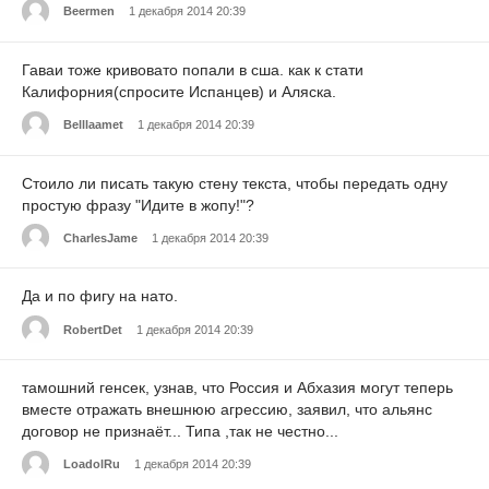
Beermen
1 декабря 2014 20:39
Гаваи тоже кривовато попали в сша. как к стати
Калифорния(спросите Испанцев) и Аляска.
Belllaamet
1 декабря 2014 20:39
Стоило ли писать такую стену текста, чтобы передать одну
простую фразу "Идите в жопу!"?
CharlesJame
1 декабря 2014 20:39
Да и по фигу на нато.
RobertDet
1 декабря 2014 20:39
тамошний генсек, узнав, что Россия и Абхазия могут теперь
вместе отражать внешнюю агрессию, заявил, что альянс
договор не признаёт... Типа ,так не честно...
LoadolRu
1 декабря 2014 20:39