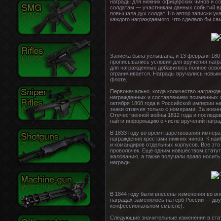
награды для нижних офицерских чинов и со
солдатам — участникам данных событий вру
повышала дух солдат. Но автор записки ук
каждого награждаемого, что сделало бы с
Записка была услышана, и 13 февраля 18
прописывались условия для вручения нагр
для награжденных добавилось полное освоб
ограничивается. Награды вручались новым
флоте.
Первоначально, когда количество награжде
награжденных и составлением поименных с
октября 1808 года в Российской империи н
знаки отличия только с номерами. За воен
Отечественной войны 1812 года и последо
найти информацию о числе вручений наград
В 1833 году во время царствования импера
награждения крестами нижних чинов. К наи
и командиров отдельных корпусов. Все это
проволочек. Еще одним новшеством статута
жалованию, а также получали право носить
награды.
В 1844 году были внесены изменения во вн
наградах заменялось на герб России — дву
конфессиональном смысле).
Следующие значительные изменения в статут