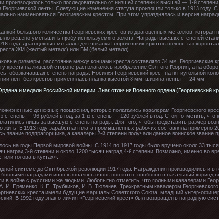
ми производилось только последовательно от низшей степени к высшей — 1-й степени. 
з Георгиевской ленты. Следующие изменения статута произошли только в 1913 году. С 
иально наименоваться Георгиевским крестом. При этом упразднялась и версия наград
канкой большого количества Георгиевских крестов из драгоценных металлов, которая 
 было решено уменьшить пробу используемого золота. Награды высших степеней стали
916 года, драгоценные металлы для чеканки Георгиевских крестов полностью перестал
креста ЖМ (желтый металл) или БМ (белый металл).
ковые размеры, расстояние между концами креста составляло 34 мм. Георгиевские кре
кругу креста на лицевой стороне располагалось изображение Святого Георгия, а на обор
сь, обозначавшая степень награды. Носился Георгиевский крест на пятиугольной коло
нии лент без крестов применялась планка высотой 8 мм, ширина ленты — 24 мм.
 пожизненные денежные поощрения, которые полагались кавалерам Георгиевского крест
2-ю степень — 96 рублей в год, за 1-ю степень — 120 рублей в год. Стоит отметить, чт
 платились лишь за высшую степень награды. Для того, чтобы представить размер возн
 жить. В 1913 году заработная плата промышленных рабочих составляла примерно 20
сь звание подпрапорщика, а кавалеры 2-й степени получали данное воинское звание п
сь на годы Первой мировой войны. С 1914 по 1917 годы было вручено около 33 тысяч
сяч наград 3-й степени и около 1200 тысяч наград 4-й степени. Возможно, именно во 
, или голова в кустах».
адной системе до Октябрьской революции 1917 года. Награждения производились и в
 боевыми наградами использовалось очень неохотно, особенно в начальный период в
ги в войне с русскими же людьми. Любопытно отметить, что полными кавалерами Гео
А. И. Еременко, К. П. Трубников, И. В. Тюленев. Трехкратным кавалером Георгиевского
георгиевских креста имели будущие маршалы Советского Союза: младший унтер-офице
ский. В 1992 году знак отличия «Георгиевский крест» был возвращен в наградную сис