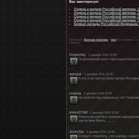
Вас заинтересует
Ордена и медали Российской империи. 
Ордена и медали Российской империи. 
Ордена и медали Российской империи. О
Ордена и медали Российской империи. 
Боевые награды Российской Федерации.
Категория:
Военная политика
/
new
|Просмотров: 2 5
Рейтинг:
Originhlig
2 декабря 2014 15:50
Георгиевский крест просуществовал 
agregat
2 декабря 2014 15:50
А кто и не прятал.Константин Иосиф
скаред
2 декабря 2014 15:50
На мой взгляд правильно что Георгие
Aleks07180
2 декабря 2014 15:50
Рокоссовский был полным кавалером 
заслугами боясь.............
JackySip
2 декабря 2014 15:50
Следует отметить, что наряду с кре