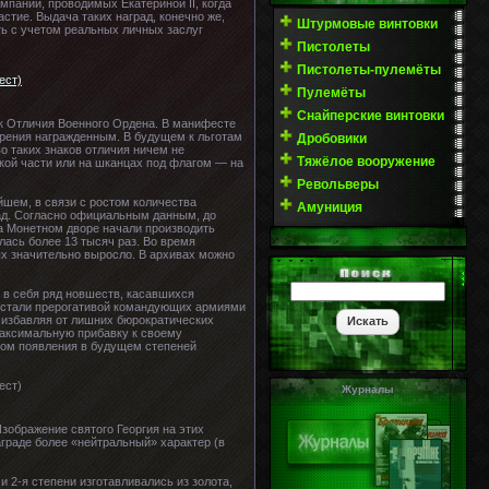
мпаний, проводимых Екатериной II, когда
тие. Выдача таких наград, конечно же,
Штурмовые винтовки
ть с учетом реальных личных заслуг
Пистолеты
Пистолеты-пулемёты
Пулемёты
Снайперские винтовки
к Отличия Военного Ордена. В манифесте
щрения награжденным. В будущем к льготам
Дробовики
о таких знаков отличия ничем не
Тяжёлое вооружение
кой части или на шканцах под флагом — на
Револьверы
йшем, в связи с ростом количества
Амуниция
ад. Согласно официальным данным, до
на Монетном дворе начали производить
лась более 13 тысяч раз. Во время
ых значительно выросло. В архивах можно
л в себя ряд новшеств, касавшихся
ад стали прерогативой командующих армиями
, избавляя от лишних бюрократических
максимальную прибавку к своему
иком появления в будущем степеней
Журналы
зображение святого Георгия на этих
аграде более «нейтральный» характер (в
и 2-я степени изготавливались из золота,