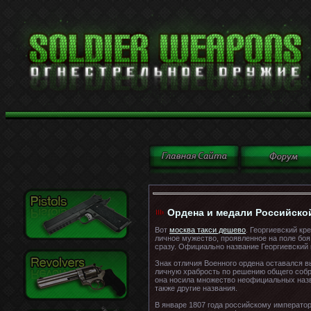
Ордена и медали Российской
Вот
москва такси дешево
. Георгиевский к
личное мужество, проявленное на поле боя
сразу. Официально название Георгиевский к
Знак отличия Военного ордена оставался в
личную храбрость по решению общего собра
она носила множество неофициальных назван
также другие названия.
В январе 1807 года российскому император