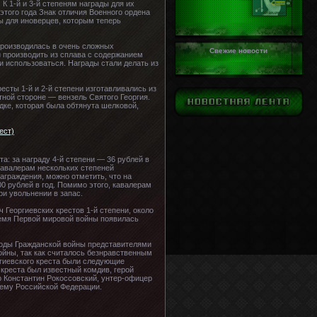
К 1-й и 3-й степеням награды для их
этого года Знак отличия Военного ордена
ы для иноверцев, которым теперь
производилась в очень сложных
Свежие новости
 производить из сплава с содержанием
и использоваться. Награды стали делать из
сты 1-й и 2-й степени изготавливались из
отной стороне — вензель Святого Георгия.
дке, которая была обтянута шелковой,
а: за награду 4-й степени — 36 рублей в
о кавалерам нескольких степеней
аграждения, можно отметить, что на
0 рублей в год. Помимо этого, кавалерам
ри увольнении в запас.
 Георгиевских крестов 1-й степени, около
время Первой мировой войны появилась
 годы Гражданской войны представителями
ойны, так как считалось безнравственным
ргиевского креста были следующие
 креста был известный комдив, герой
р Константин Рокоссовский, унтер-офицер
тему Российской Федерации.