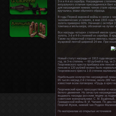
3-я и 4-я из серебра. Награждение степеня
визуального отличия присоединялся бант и
для награждения нижних чинов стали офиц
вручались знаки обычного образца.
В годы Первой мировой войны в связи с че
экономических условиях, в мае 1915 года
золота примерно 60%. Начиная с октября 1
томпака и мельхиора, обозначая на лучах 
Все награды четырех степеней имели одина
золота, 3-й и 4-й степеней из серебра. В 
Также на оборотной стороне имелась надпи
муаровой лентой шириной 24 мм. При ноше
Новый статут награды от 1913 года вводил
год, за 3-ю степень — 60 рублей в год, за 
Георгиевского креста прибавка или пенсия
пенсию в 120 рублей можно было нормально
Георгиевского креста 1-й степени жаловало
Наибольшее количество награждений пришло
65 тысяч наград 2-й степени, около 289 ты
известная всем поговорка: «Грудь в крестах
Георгиевский крест просуществовал в нагр
белого движения. Но зачастую награждение
выдавать награды русским людям за подви
советские военачальники: С. М. Будённый, 
Гражданской войны В. И. Чапаев. По два 
Георгий Жуков, нижний чин Родион Малинов
По материалам из открытых источников