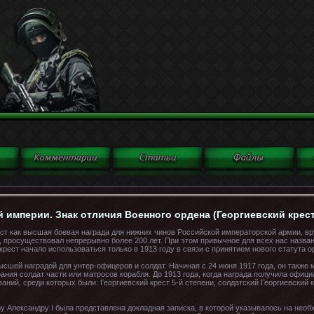
 империи. Знак отличия Военного ордена (Георгиевский крест
рест как высшая боевая награда для нижних чинов Российской императорской армии, в
, просуществовал непрерывно более 200 лет. При этом привычное для всех нас назван
рест начало использоваться только в 1913 году в связи с принятием нового статута о
ысшей наградой для унтер-офицеров и солдат. Начиная с 24 июня 1917 года, он также
ния солдат части или матросов корабля. До 1913 года, когда награда получила офици
ий, среди которых были: Георгиевский крест 5-й степени, солдатский Георгиевский кр
у Александру I была представлена докладная записка, в которой указывалось на нео