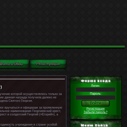
Логин:
)
Пароль:
ручение которой осуществлялось только за
ие данная награда получила далеко не
рдена Святого Георгия.
 мог вручаться и офицерам за проявленную
Регистрация
альное наименование Георгиевский крест,
Забыли пароль?
ест и солдатский Георгий («Егорий»), а
бходимость учреждения в стране особой