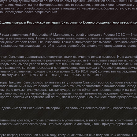
лдат. Автор данной записки ссылался на опыт времен Семилетней войны и военных ка
чались медали, на них фиксировалось место сражения, в которых они принимали учас
азывал на то, что необходимо раздавать награды «с некоторой разборчивостью», то ес
амо награждение более эффективным.
07 года вышел новый Высочайший Манифест, который учреждал в России ЗОВО — Зна
ады и ее внешний вид. Также в документе оговаривались льготы и материальные поо
ождение от всех телесных наказаний. Также в манифесте указывалось, что количеств
 кавалерам командирами частей в торжественной обстановке — перед фронтом воинс
нных было еще сравнительно невелико, знаки отличия не имели номеров. Но в дальне
писком кавалеров, возникла реальная необходимость в нумерации выдаваемых нагр
аграды без номера успели получить 9 тысяч нижних чинов. Начиная с этого времени, 
ные кампании, которые произошли до наполеоновского похода в Россию, награда вруча
вавших Заграничных походов русской армии (1812-1814 годы) количество награжденн
 по годам: 1812 — 6783, 1813 — 8611, 1814 — 9345, 1815 — 3893.
тора Николая I был разработан новый статут ордена Святого Георгия, который включа
более важным из них относилось, например, то, что полномочия в пожаловании нагр
 сыграло положительную роль, так как существенно облегчало процесс выдачи наград
 стало то, что все унтер-офицеры и солдаты, после третьего награждения получали 
 крест с бантом из Георгиевской ленты, что в определенном смысле стало предвестн
ешний вид крестов, которые вручались мусульманам, а также и всем не христианам. И
главого императорского орла. Это было сделано для того, чтобы придать вручаемой н
е награды произошли в 1856 году, когда Знак отличия был поделен на 4 степени: 1-я 