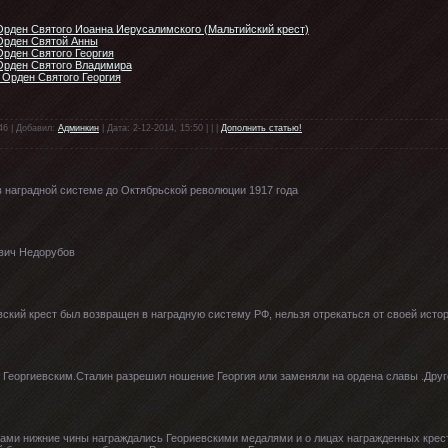
Орден Святого Иоанна Иерусалимского (Мальтийский крест)
Орден Святой Анны
рден Святого Георгия
Орден Святого Владимира
 Орден Святого Георгия
46 | Добавил:
Админкин
| Дата: 2-12-2014, 15:50 | | |
Дополнить статью!
в наградной системе до Октябрьской революции 1917 года
ович Недорубов
вский крест был возвращен в наградную систему РФ, нельзя отрекаться от своей истор
Георгиевским.Сталин разрешил ношение Георгия или заменяли на ордена славы .Дру
стами нижние чины награждались Геориевскими медалями и о лицах награжденных крес