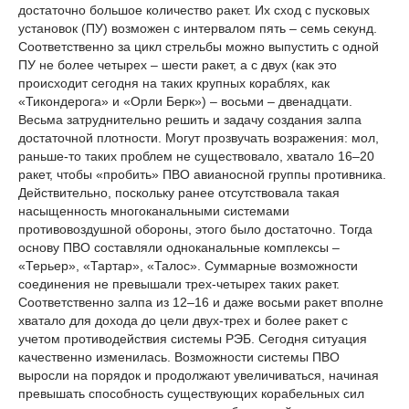
достаточно большое количество ракет. Их сход с пусковых
установок (ПУ) возможен с интервалом пять – семь секунд.
Соответственно за цикл стрельбы можно выпустить с одной
ПУ не более четырех – шести ракет, а с двух (как это
происходит сегодня на таких крупных кораблях, как
«Тикондерога» и «Орли Берк») – восьми – двенадцати.
Весьма затруднительно решить и задачу создания залпа
достаточной плотности. Могут прозвучать возражения: мол,
раньше-то таких проблем не существовало, хватало 16–20
ракет, чтобы «пробить» ПВО авианосной группы противника.
Действительно, поскольку ранее отсутствовала такая
насыщенность многоканальными системами
противовоздушной обороны, этого было достаточно. Тогда
основу ПВО составляли одноканальные комплексы –
«Терьер», «Тартар», «Талос». Суммарные возможности
соединения не превышали трех-четырех таких ракет.
Соответственно залпа из 12–16 и даже восьми ракет вполне
хватало для дохода до цели двух-трех и более ракет с
учетом противодействия системы РЭБ. Сегодня ситуация
качественно изменилась. Возможности системы ПВО
выросли на порядок и продолжают увеличиваться, начиная
превышать способность существующих корабельных сил