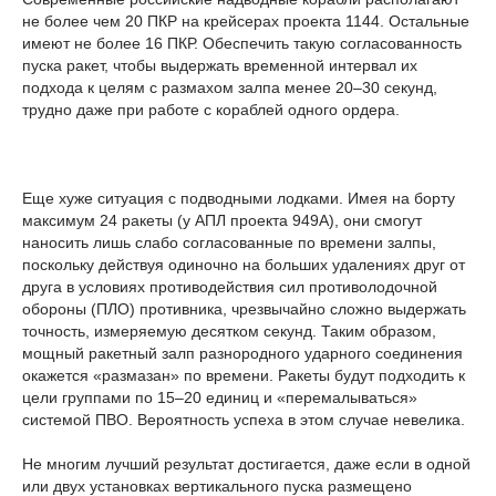
не более чем 20 ПКР на крейсерах проекта 1144. Остальные
имеют не более 16 ПКР. Обеспечить такую согласованность
пуска ракет, чтобы выдержать временной интервал их
подхода к целям с размахом залпа менее 20–30 секунд,
трудно даже при работе с кораблей одного ордера.
Еще хуже ситуация с подводными лодками. Имея на борту
максимум 24 ракеты (у АПЛ проекта 949А), они смогут
наносить лишь слабо согласованные по времени залпы,
поскольку действуя одиночно на больших удалениях друг от
друга в условиях противодействия сил противолодочной
обороны (ПЛО) противника, чрезвычайно сложно выдержать
точность, измеряемую десятком секунд. Таким образом,
мощный ракетный залп разнородного ударного соединения
окажется «размазан» по времени. Ракеты будут подходить к
цели группами по 15–20 единиц и «перемалываться»
системой ПВО. Вероятность успеха в этом случае невелика.
Не многим лучший результат достигается, даже если в одной
или двух установках вертикального пуска размещено