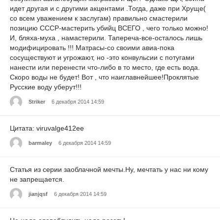
идет другая и с другими акцентами .Тогда, даже при Хруще(
со всем уважением к заслугам) правильно смастерили
позицию СССР-мастерить убийц ВСЕГО , чего только можно!
И, бляха-муха , намастерили. Тапереча-все-осталось лишь
модифицировать !!! Матрасы-со своими авиа-пока
сосуществуют и угрожают, но -это конвульсии с потугами
нанести или перенести что-либо в то место, где есть вода.
Скоро воды не будет! Вот , что наиглавнейшее!Проклятые
Русские воду уберут!!!
Striker
6 декабря 2014 14:59
Цитата: viruvalge412ee
barmaley
6 декабря 2014 14:59
Статья из серии заоблачной мечты.Ну, мечтать у нас ни кому
не запрещается.
jianjqsf
6 декабря 2014 14:59