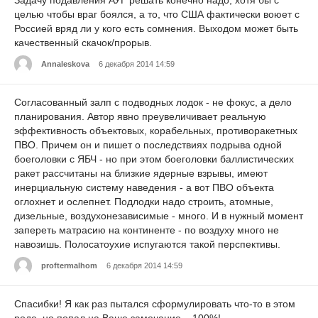
Задачу подавления АУГ решать конечно надо, хотя бы с
целью чтобы враг боялся, а то, что США фактически воюет с
Россией вряд ли у кого есть сомнения. Выходом может быть
качественный скачок/прорыв.
Annaleskova
6 декабря 2014 14:59
Согласованный залп с подводных лодок - не фокус, а дело
планирования. Автор явно преувеличивает реальную
эффективность объектовых, корабельных, противоракетных
ПВО. Причем он и пишет о последствиях подрыва одной
боеголовки с ЯБЧ - но при этом боеголовки баллистических
ракет рассчитаны на близкие ядерные взрывы, имеют
инерциальную систему наведения - а вот ПВО объекта
оглохнет и ослепнет. Подлодки надо строить, атомные,
дизельные, воздухонезависимые - много. И в нужный момент
запереть матрасию на континенте - по воздуху много не
навозишь. Полосатоухие испугаются такой перспективы.
proftermalhom
6 декабря 2014 14:59
Спасибки! Я как раз пытался сформулировать что-то в этом
роде, но попал на Ваше замечание... 100%!