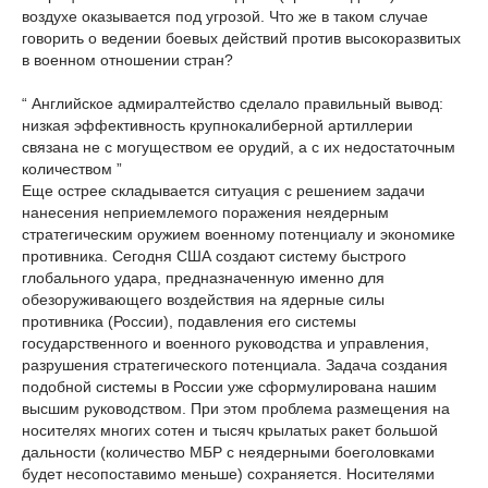
воздухе оказывается под угрозой. Что же в таком случае
говорить о ведении боевых действий против высокоразвитых
в военном отношении стран?
“ Английское адмиралтейство сделало правильный вывод:
низкая эффективность крупнокалиберной артиллерии
связана не с могуществом ее орудий, а с их недостаточным
количеством ”
Еще острее складывается ситуация с решением задачи
нанесения неприемлемого поражения неядерным
стратегическим оружием военному потенциалу и экономике
противника. Сегодня США создают систему быстрого
глобального удара, предназначенную именно для
обезоруживающего воздействия на ядерные силы
противника (России), подавления его системы
государственного и военного руководства и управления,
разрушения стратегического потенциала. Задача создания
подобной системы в России уже сформулирована нашим
высшим руководством. При этом проблема размещения на
носителях многих сотен и тысяч крылатых ракет большой
дальности (количество МБР с неядерными боеголовками
будет несопоставимо меньше) сохраняется. Носителями