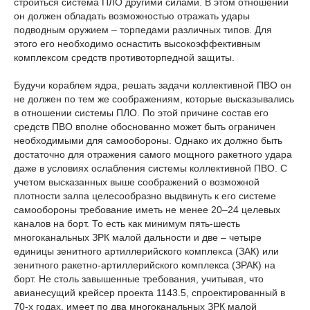
строиться система ПЛО другими силами. В этом отношении
он должен обладать возможностью отражать удары
подводным оружием – торпедами различных типов. Для
этого его необходимо оснастить высокоэффективным
комплексом средств противоторпедной защиты.
Будучи кораблем ядра, решать задачи коллективной ПВО он
не должен по тем же соображениям, которые высказывались
в отношении системы ПЛО. По этой причине состав его
средств ПВО вполне обоснованно может быть ограничен
необходимыми для самообороны. Однако их должно быть
достаточно для отражения самого мощного ракетного удара
даже в условиях ослабления системы коллективной ПВО. С
учетом высказанных выше соображений о возможной
плотности залпа целесообразно выдвинуть к его системе
самообороны требование иметь не менее 20–24 целевых
каналов на борт. То есть как минимум пять-шесть
многоканальных ЗРК малой дальности и две – четыре
единицы зенитного артиллерийского комплекса (ЗАК) или
зенитного ракетно-артиллерийского комплекса (ЗРАК) на
борт. Не столь завышенные требования, учитывая, что
авианесущий крейсер проекта 1143.5, спроектированный в
70-х годах, имеет по два многоканальных ЗРК малой