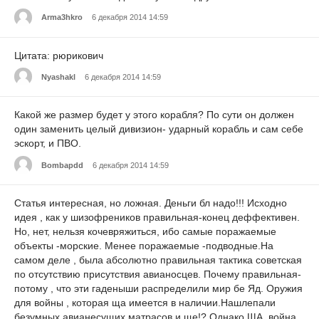
Arma3hkro
6 декабря 2014 14:59
Цитата: рюрикович
Nyashakl
6 декабря 2014 14:59
Какой же размер будет у этого корабля? По сути он должен
один заменить целый дивизион- ударный корабль и сам себе
эскорт, и ПВО.
Bombapdd
6 декабря 2014 14:59
Статья интересная, но ложная. Деньги бл надо!!! Исходно
идея , как у шизофреников правильная-конец деффективен.
Но, нет, нельзя кочевряжиться, ибо самые поражаемые
объекты -морские. Менее поражаемые -подводные.На
самом деле , была абсолютно правильная тактика советская
по отсутствию присутствия авианосцев. Почему правильная-
потому , что эти гаденыши распределили мир бе Яд. Оружия
для войны , которая ща имеется в наличии.Нашлепали
безумных авианесущих матрасов и ще!? Однако ЩА, война