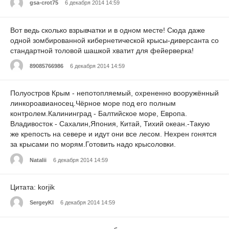
gsa-crot75
6 декабря 2014 14:59
Вот ведь сколько взрывчатки и в одном месте! Сюда даже
одной зомбированной кибернетической крысы-диверсанта со
стандартной толовой шашкой хватит для фейерверка!
89085766986
6 декабря 2014 14:59
Полуостров Крым - непотопляемый, охрененно вооружённый
линкороавианосец.Чёрное море под его полным
контролем.Калининград - Балтийское море, Европа.
Владивосток - Сахалин,Япония, Китай, Тихий океан.-Такую
же крепость на севере и идут они все лесом. Нехрен гонятся
за крысами по морям.Готовить надо крысоловки.
Natalii
6 декабря 2014 14:59
Цитата: korjik
SergeyKl
6 декабря 2014 14:59