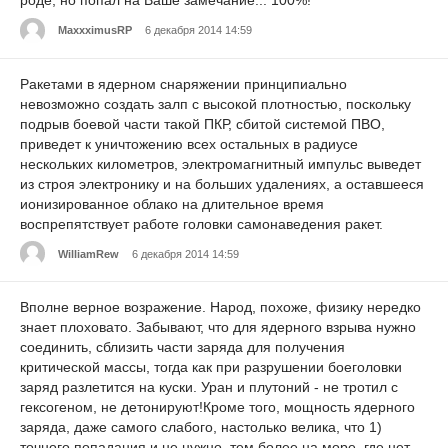
MaxxximusRP
6 декабря 2014 14:59
Ракетами в ядерном снаряжении принципиально
невозможно создать залп с высокой плотностью, поскольку
подрыв боевой части такой ПКР, сбитой системой ПВО,
приведет к уничтожению всех остальных в радиусе
нескольких километров, электромагнитный импульс выведет
из строя электронику и на больших удалениях, а оставшееся
ионизированное облако на длительное время
воспрепятствует работе головки самонаведения ракет.
WilliamRew
6 декабря 2014 14:59
Вполне верное возражение. Народ, похоже, физику нередко
знает плоховато. Забывают, что для ядерного взрыва нужно
соединить, сблизить части заряда для получения
критической массы, тогда как при разрушении боеголовки
заряд разлетится на куски. Уран и плутоний - не тротил с
гексогеном, не детонируют!Кроме того, мощность ядерного
заряда, даже самого слабого, настолько велика, что 1)
точного попадания и не нужно, тем более на море, где нет