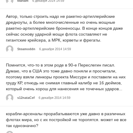
Mariam
6 декабря 2014 14:59
Автор, только строить надо не ракетно-артиллерийские
дредноуты, а более многочисленные но очень мощные
ракетно-артиллерийские броненосцы. В конце концов даже
сейчас основу ударной мощи флота составляют не
гигантские крейсера, а МРК, корветы и фрегаты.
Steamoddn
6 декабря 2014 14:59
Помнится, что-то в этом роде в 90-е Переслегин писал.
Думаю, что в США это тоже давно поняли и просчитали,
поэтому взяли линкоры проекта Миссури и поставили на них
груду КР, отнюдь не снимая главный калибр не 16 дюймов,
который очень хорош для нанесения не точечных ударов...
s12nataCef
6 декабря 2014 14:59
корабли-арсеналы прорабатываются уже давно в различных
флотах мира, но с их постройкой не торопятся. может не все
так однозначно?