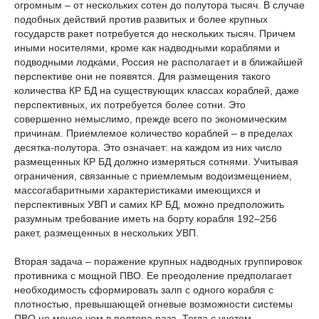
огромным – от нескольких сотен до полутора тысяч. В случае
подобных действий против развитых и более крупных
государств ракет потребуется до нескольких тысяч. Причем
иными носителями, кроме как надводными кораблями и
подводными лодками, Россия не располагает и в ближайшей
перспективе они не появятся. Для размещения такого
количества КР БД на существующих классах кораблей, даже
перспективных, их потребуется более сотни. Это
совершенно немыслимо, прежде всего по экономическим
причинам. Приемлемое количество кораблей – в пределах
десятка-полутора. Это означает: на каждом из них число
размещенных КР БД должно измеряться сотнями. Учитывая
ограничения, связанные с приемлемым водоизмещением,
массогабаритными характеристиками имеющихся и
перспективных УВП и самих КР БД, можно предположить
разумным требование иметь на борту корабля 192–256
ракет, размещенных в нескольких УВП.
Вторая задача – поражение крупных надводных группировок
противника с мощной ПВО. Ее преодоление предполагает
необходимость сформировать залп с одного корабля с
плотностью, превышающей огневые возможности системы
ПВО не менее чем в полтора раза. Тогда с учетом