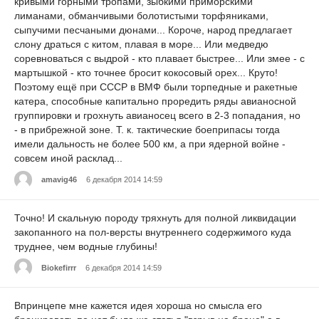
кривыми горными тропами, зыбкими приморскими
лиманами, обманчивыми болотистыми торфяниками,
сыпучими песчаными дюнами... Короче, народ предлагает
слону драться с китом, плавая в море... Или медведю
соревноваться с выдрой - кто плавает быстрее... Или змее - с
мартышкой - кто точнее бросит кокосовый орех... Круто!
Поэтому ещё при СССР в ВМФ были торпедные и ракетные
катера, способные капитально проредить ряды авианосной
группировки и грохнуть авианосец всего в 2-3 попадания, но
- в прибрежной зоне. Т. к. тактические боеприпасы тогда
имели дальность не более 500 км, а при ядерной войне -
совсем иной расклад...
amavig46
6 декабря 2014 14:59
Точно! И скальную породу тряхнуть для полной ликвидации
закопанного на пол-версты внутреннего содержимого куда
труднее, чем водные глубины!
Biokefirrr
6 декабря 2014 14:59
Впринцепе мне кажется идея хороша но смысла его