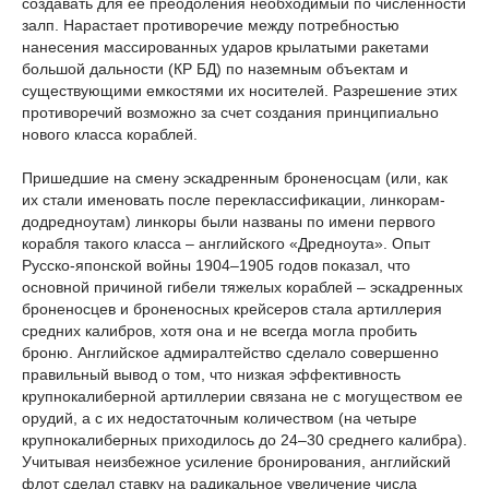
создавать для ее преодоления необходимый по численности
залп. Нарастает противоречие между потребностью
нанесения массированных ударов крылатыми ракетами
большой дальности (КР БД) по наземным объектам и
существующими емкостями их носителей. Разрешение этих
противоречий возможно за счет создания принципиально
нового класса кораблей.
Пришедшие на смену эскадренным броненосцам (или, как
их стали именовать после переклассификации, линкорам-
додредноутам) линкоры были названы по имени первого
корабля такого класса – английского «Дредноута». Опыт
Русско-японской войны 1904–1905 годов показал, что
основной причиной гибели тяжелых кораблей – эскадренных
броненосцев и броненосных крейсеров стала артиллерия
средних калибров, хотя она и не всегда могла пробить
броню. Английское адмиралтейство сделало совершенно
правильный вывод о том, что низкая эффективность
крупнокалиберной артиллерии связана не с могуществом ее
орудий, а с их недостаточным количеством (на четыре
крупнокалиберных приходилось до 24–30 среднего калибра).
Учитывая неизбежное усиление бронирования, английский
флот сделал ставку на радикальное увеличение числа