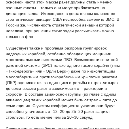
основной части этой массы ракет должны стать именно
военные флоты – только они могут приблизиться на
дистанцию залпа. Имеющаяся в достаточном количестве
стратегическая авиация США неспособна заменить ВМС. В
России же, численность стратегической авиации которой
невелика, при решении таких задач рассчитывать можно
только на флот.
Существует также и проблема разгрома группировок
надводных кораблей, особенно обладающих мощными
многоканальными системами ПВО. Возможности зенитной
ракетной системы (ЗРС) только одного такого корабля (типа
«Тикондерога» или «Орли Берк») даже по низколетящим
малогабаритным противокорабельным крылатым ракетам
(ПКР) оцениваются за один цикл стрельбы от трех-четырех
до семи-восьми ракет в зависимости от траектории и
скорости. В составе авианосной группы (во главе с одним
авианосцем) таких кораблей может быть от трех – пяти до
семи единиц. С учетом коэффициента участия они будут
способны уничтожить от 12–20 до 25–30 ракет за цикл
стрельбы, то есть менее чем за 20–30 секунд.
Современные российские надводные корабли располагают