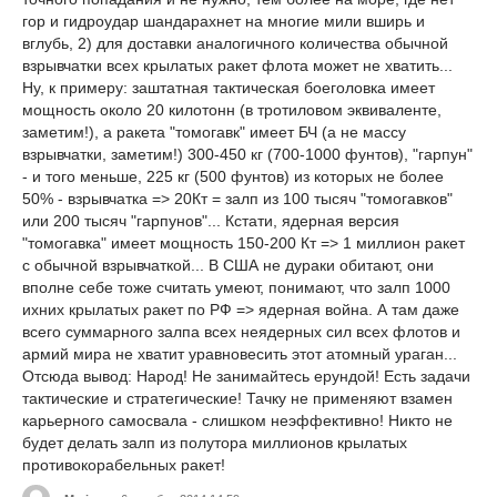
гор и гидроудар шандарахнет на многие мили вширь и
вглубь, 2) для доставки аналогичного количества обычной
взрывчатки всех крылатых ракет флота может не хватить...
Ну, к примеру: заштатная тактическая боеголовка имеет
мощность около 20 килотонн (в тротиловом эквиваленте,
заметим!), а ракета "томогавк" имеет БЧ (а не массу
взрывчатки, заметим!) 300-450 кг (700-1000 фунтов), "гарпун"
- и того меньше, 225 кг (500 фунтов) из которых не более
50% - взрывчатка => 20Кт = залп из 100 тысяч "томогавков"
или 200 тысяч "гарпунов"... Кстати, ядерная версия
"томогавка" имеет мощность 150-200 Кт => 1 миллион ракет
с обычной взрывчаткой... В США не дураки обитают, они
вполне себе тоже считать умеют, понимают, что залп 1000
ихних крылатых ракет по РФ => ядерная война. А там даже
всего суммарного залпа всех неядерных сил всех флотов и
армий мира не хватит уравновесить этот атомный ураган...
Отсюда вывод: Народ! Не занимайтесь ерундой! Есть задачи
тактические и стратегические! Тачку не применяют взамен
карьерного самосвала - слишком неэффективно! Никто не
будет делать залп из полутора миллионов крылатых
противокорабельных ракет!