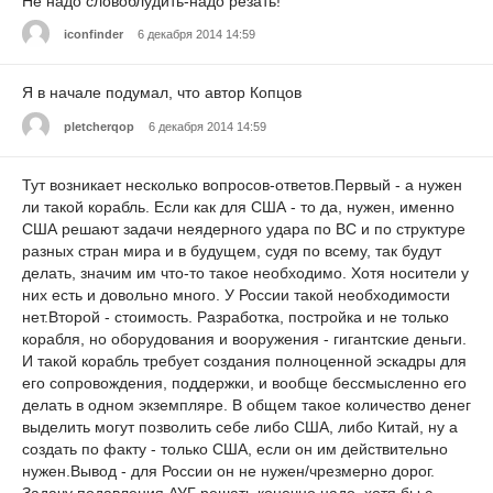
Не надо словоблудить-надо резать!
iconfinder
6 декабря 2014 14:59
Я в начале подумал, что автор Копцов
pletcherqop
6 декабря 2014 14:59
Тут возникает несколько вопросов-ответов.Первый - а нужен
ли такой корабль. Если как для США - то да, нужен, именно
США решают задачи неядерного удара по ВС и по структуре
разных стран мира и в будущем, судя по всему, так будут
делать, значим им что-то такое необходимо. Хотя носители у
них есть и довольно много. У России такой необходимости
нет.Второй - стоимость. Разработка, постройка и не только
корабля, но оборудования и вооружения - гигантские деньги.
И такой корабль требует создания полноценной эскадры для
его сопровождения, поддержки, и вообще бессмысленно его
делать в одном экземпляре. В общем такое количество денег
выделить могут позволить себе либо США, либо Китай, ну а
создать по факту - только США, если он им действительно
нужен.Вывод - для России он не нужен/чрезмерно дорог.