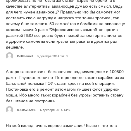
бронировать по нет была же статья "взрыв на броне" а в
качестве альтернативы авианосцев думаю есть смысл. Ведь
для чего нужен авианосец? Правильно что бы самолёт мог
доставить свою нагрузку а нагрузка это тонны тротила, так
почему б не заменить 50 самолётов с бомбами на авианосце
скажем тысячей ракет?Эффективность самолётов против
развитой ПВО все ровно будет низкой зачем терять пилотов
и дорогие самолёты если крылатые ракеты в десятки раз
дешевле.
Belllaamet
6 декабря 2014 14:59
Автора зашкаливает...бесконечное водоизмещение и 100500
ракет...Глупость конечно. Потеря одного такого корабля из-за
банальной поломки ГЭУ ставит крест на всей операции.
Постановка его в ремонт автоматом лишает флот ударной
мощи. Ибо много таких кораблей без угрозы оставить страну
без штанов не построишь.
89085766986
6 декабря 2014 14:59
На мой взгляд, очень верное замечание! Выше я что-то в