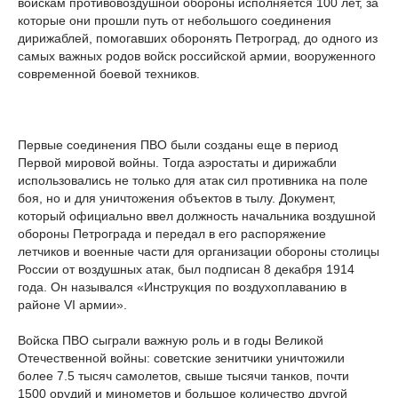
войскам противовоздушной обороны исполняется 100 лет, за
которые они прошли путь от небольшого соединения
дирижаблей, помогавших оборонять Петроград, до одного из
самых важных родов войск российской армии, вооруженного
современной боевой техников.
Первые соединения ПВО были созданы еще в период
Первой мировой войны. Тогда аэростаты и дирижабли
использовались не только для атак сил противника на поле
боя, но и для уничтожения объектов в тылу. Документ,
который официально ввел должность начальника воздушной
обороны Петрограда и передал в его распоряжение
летчиков и военные части для организации обороны столицы
России от воздушных атак, был подписан 8 декабря 1914
года. Он назывался «Инструкция по воздухоплаванию в
районе VI армии».
Войска ПВО сыграли важную роль и в годы Великой
Отечественной войны: советские зенитчики уничтожили
более 7.5 тысяч самолетов, свыше тысячи танков, почти
1500 орудий и минометов и большое количество другой