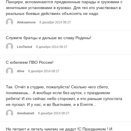
Панцири, вспоминаются предвоенные парады и грузовики с
зенитными установками в кузовах. Для тех кто участвовал в
реальных боевых действиях объяснять не надо.
Aleksamose
8 декабря 2014 08:27
Служите братцы и дальше во славу Родины!
LiniTwind
8 декабря 2014 08:27
С юбилеем ПВО России!
dlive
8 декабря 2014 08:27
Так. Отчёт в студию, пожалуйста! Сколько чего сбито,
понимаешь... А вообще если без шуток, с праздником
ребята! И кто сейчас небо сторожит, и кто раньше супостата
не пускал. И у нас, и во Вьетнаме, и в Египте...
Amebameli
8 декабря 2014 08:27
Не летают и летать никому не дадут !С Праздником ! И