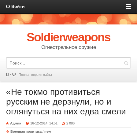
Войти
Soldierweapons
Огнестрельное оружие
Полная версия сайта
«Не токмо противиться
русским не дерзнули, но и
оглянуться на них едва смели
Админ
16-12-2014, 14:51
2 086
Военная политика
/
new