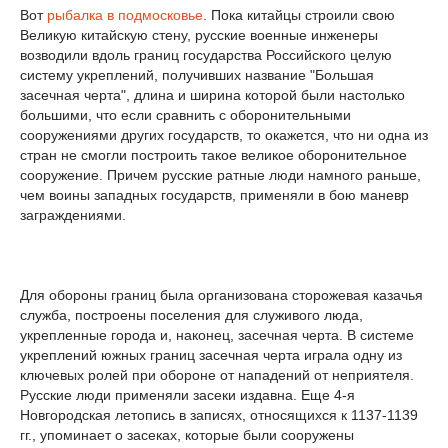
Вот
рыбалка в подмосковье
. Пока китайцы строили свою
Великую китайскую стену, русские военные инженеры
возводили вдоль границ государства Российского целую
систему укреплений, получивших название "Большая
засечная черта", длина и ширина которой были настолько
большими, что если сравнить с оборонительными
сооружениями других государств, то окажется, что ни одна из
стран не смогли построить такое великое оборонительное
сооружение. Причем русские ратные люди намного раньше,
чем воины западных государств, применяли в бою маневр
заграждениями.
Для обороны границ была организована сторожевая казачья
служба, построены поселения для служивого люда,
укрепленные города и, наконец, засечная черта. В системе
укреплений южных границ засечная черта играла одну из
ключевых ролей при обороне от нападений от неприятеля.
Русские люди применяли засеки издавна. Еще 4-я
Новгородская летопись в записях, относящихся к 1137-1139
гг., упоминает о засеках, которые были сооружены