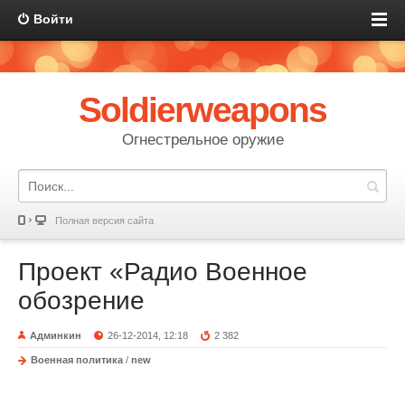
Войти
Soldierweapons
Огнестрельное оружие
Полная версия сайта
Проект «Радио Военное
обозрение
Админкин
26-12-2014, 12:18
2 382
Военная политика
/
new