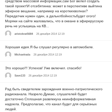
средством массовой информации,сам Бог велел создать
такой проект!И отсебятинка: может в перспективе выйтина
эфирное вещание, например на короткихволнах?
Передатчик нужен один, а дальнлбойностьбудет огого!
Моряки на сайте жаловались, что в океане в эфирерусскую
речь не услышишь на КВ...
aristokrat5684
26 декабря 2014 12:19
Хорошая идея.Я бы слушал регулярно в автомобиле.
Michaelrada
26 декабря 2014 12:19
Это хорошо!!! Успехов! Уже включил. спасибо!
Save133
26 декабря 2014 12:19
Рад быть свидетелем зарождения военно-патриотического
радиоканала. Назрело.Думаю, слушателей будет
достаточно.Сплошная развлекуха неинфформативная
надоела. Предполагаю, что канал будет для серьёзных
людей.