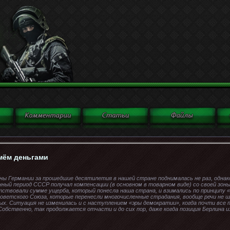
мём деньгами
ны Германии за прошедшие десятилетия в нашей стране поднималась не раз, однако
енный период СССР получал компенсации (в основном в товарном виде) со своей зон
ствовали сумме ущерба, который понесла наша страна, и взимались по принципу «
ветского Союза, которые перенесли многочисленные страдания, вообще речи не 
ых. Ситуация не изменилась и с наступлением «эры демократии», когда почти все п
обственно, так продолжается отчасти и до сих пор, даже когда позиция Берлина и