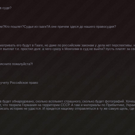
 в суде?
ом?Кто пошлет?Судьи из гааги?А оне причем здеся до нашего правосудия?
атривать его будут в Гааге, но даже по российским законам у дела нет перспективы. 
 выплат т.е. простил долг. а чего сразу к Монголии в суд не выйти? пусть платят за св
поясните пожалуйста?!
к учету Российское право
в будет обнародовано, сколько всплывет страшного, сколько будет фотографий. Хочеш
т, что творила Германия на территории СССР. А там и материалы по Прибалтике, Укра
писать историю не удастся. И придется нацизму отправляться в ту же самую щель, где