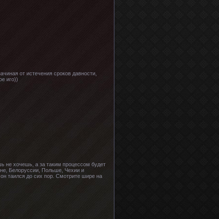
начиная от истечения сроков давности,
ое иго))
ь не хочешь, а за таким процессом будет
ине, Белоруссии, Польше, Чехии и
 он таился до сих пор. Смотрите шире на