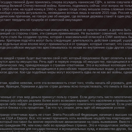
Государственной Думе принялись сперва осуждать «аннексию ГДР», а затем озвучили
ериод Великой Отечественной войны. Конечно, поднимать сейчас этот вопрос не тольк
в 1950-х или, на худой конец в 1960-х, однако тогда этому мешали очень сложные от
вообще утратила актуальность, неожиданно всплыв лишь в начале 2015 года. Россия 
дическим причинам, не говоря уже об имидже, где великая держава станет в один ряд
устают твердить об «ущербе от советской оккупации».
ов родилась вполне любопытная инициатива, которая не просто может, а должна быть 
нкций со стороны стран, эти санкции применивших. Не вызывает сомнений, что многи
 пути стало бы создание группы, которая с максимальной оглаской в СМИ занялась б
аны. Критерии подсчёта могут быть следующие: длительность действия санкций; ущер
м отдельные иски вполне могут приниматься и от граждан, которые считают, что санкц
да российское имущество арестовывалось по искам во внутренние суды других стран
в каждой стране будет выставлен свой счёт, который предложено будет оплатить в к
нутся аресты имущества. Речь идёт в первую очередь об имуществе, находящемся в г
физических лиц, принадлежащих к странам-ответчикам. Это и музейные коллекции «с
 в российские порты или находящиеся в российских территориальных водах; и самоле
гое другое. Кое-где подобные меры могут воспринять едва ли не как акт войны, однак
етам, крайне невелик, хотя эта возможность стоит того, чтобы начать ей угрожать, д
ии, Франции, Германии и других стран должны ясно почувствовать, что пинать в бок 
ученные от этих мер деньги принесут пользу стране. Если допустить чисто гипотетичес
менных российских реалиях более всего возможен вариант, что население и промышлен
гархов либо пойдёт на финансирование очередного помпезного мероприятия. Если уче
ется близка к ста процентам. Так что тут, скорее, речь идёт об имиджевом успехе.
странах-ответчиках ждать не стоит. Элита Российской Федерации, начиная с высших г
а на США и Европу. Всё, что может причинить хоть малейшие неудобства «партнёрам»,
 который поставил бы многие европейские авиакомпании на грань выживания. Вместо 
но гражданам РФ, чем кому-либо во враждебных странах. Это и «продуктовое эмбарг
машиностроения для государственных и муниципальных нужд, и множество других, бол