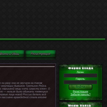
Логин:
Пароль:
 ни разу она не звучала на таком
ы оккупации бывшего Третьего Рейха.
с паршивой овцы хоть шерсти клок». О
Регистрация
шло — нельзя было обижать «немецких
Забыли пароль?
ервые лица новой России делали всё
з пассивно-враждебной стала вполне