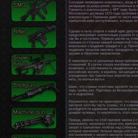
Ситуация неожиданно изменилась, когда в 
репарации за разрушения, причинённые в п
Говорить о компенсациях с ФРГ надо было 
Московского договора 1970 года проблема 
компенсации с Германии даже по чисто юри
прибалтийскими республиками, которые не 
Однако в пылу споров о новой идее депутат
предусматривает компенсации ущерба от са
так бы и поступили. Первым шагом на этом
санкции со стороны каждой конкретной стр
моральные страдания граждан и т. д. Причё
недавнем прошлом имелись прецеденты, ког
оружие в обратном направлении.
В зависимости от указанных выше критерие
отношений. В случае отказа неизбежно нач
возможно, о собственности юридических и 
российских музеях; и корабли, заходящие
аэродромах при транзитных перелётах и мно
жить, по-волчьи выть».
Шанс, что страны-ответчики заплатят по сч
пару-тройку раз. Партнёры из Великобритан
но и недешёвое.
Разумеется, никто не гарантирует, что выр
заплатит хотя бы часть суммы, то в совре
разойдётся по карманам чиновников и оли
дождём нулевых, то вероятность этого окаж
Правда, именно по этой причине закона о 
показывала, насколько сильно она завязан
запрет о транзитных полётах над Сибирью,
которые причиняют больше вреда собствен
постановление о запрете импорта товаров 