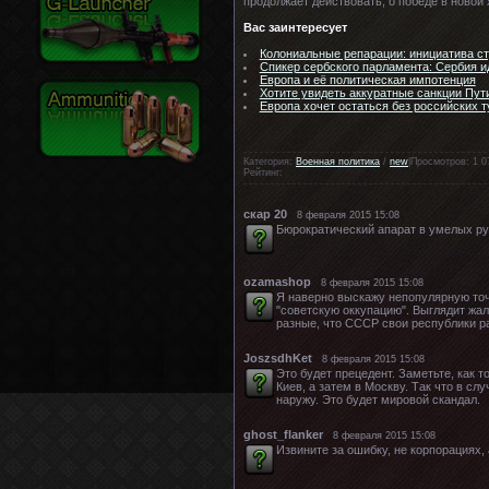
продолжает действовать, о победе в новой 
Вас заинтересует
Колониальные репарации: инициатива с
Спикер сербского парламента: Сербия ид
Европа и её политическая импотенция
Хотите увидеть аккуратные санкции Пут
Европа хочет остаться без российских т
Категория:
Военная политика
/
new
|Просмотров: 1 0
Рейтинг:
скар 20
8 февраля 2015 15:08
Бюрократический апарат в умелых рук
ozamashop
8 февраля 2015 15:08
Я наверно выскажу непопулярную точ
"советскую оккупацию". Выглядит жал
разные, что СССР свои республики ра
JoszsdhKet
8 февраля 2015 15:08
Это будет прецедент. Заметьте, как 
Киев, а затем в Москву. Так что в сл
наружу. Это будет мировой скандал.
ghost_flanker
8 февраля 2015 15:08
Извините за ошибку, не корпорациях,