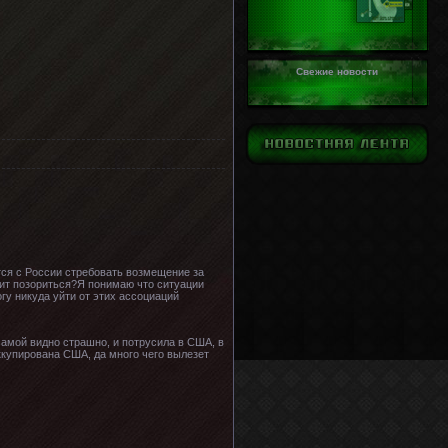
Свежие новости
тся с России стребовать возмещение за
оит позориться?Я понимаю что ситуации
гу никуда уйти от этих ассоциаций
 самой видно страшно, и потрусила в США, в
оккупирована США, да много чего вылезет