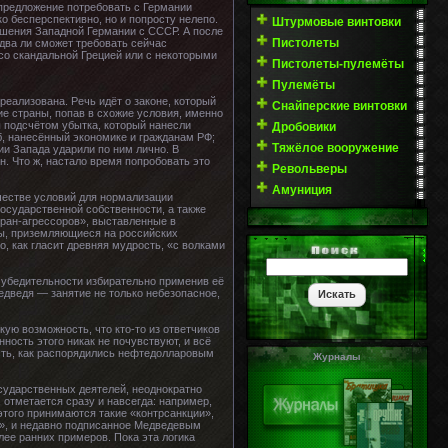
 предложение потребовать с Германии
о бесперспективно, но и попросту нелепо.
Штурмовые винтовки
ношения Западной Германии с СССР. А после
Пистолеты
едва ли сможет требовать сейчас
 со скандальной Грецией или с некоторыми
Пистолеты-пулемёты
Пулемёты
реализована. Речь идёт о законе, который
Снайперские винтовки
е страны, попав в схожие условия, именно
ы подсчётом убытка, который нанесли
Дробовики
б, нанесённый экономике и гражданам РФ;
Тяжёлое вооружение
ии Запада ударили по ним лично. В
. Что ж, настало время попробовать это
Револьверы
Амуниция
ачестве условий для нормализации
осударственной собственности, а также
тран-агрессоров», выставленные в
ты, приземляющиеся на российских
о, как гласит древняя мудрость, «с волками
ля убедительности избирательно применив её
медведя — занятие не только небезопасное,
кую возможность, что кто-то из ответчиков
ность этого никак не почувствуют, и всё
сть, как распорядились нефтедолларовым
Журналы
осударственных деятелей, неоднократно
 отметается сразу и навсегда: например,
этого принимаются такие «контрсанкции»,
о», и недавно подписанное Медведевым
ее ранних примеров. Пока эта логика