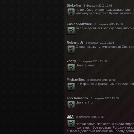
Biokefirrr
8 февраля 2015 15:08
но не обязательно подыматьвопрос п
кинокадры о жертвах.Думаю немцев эт
CasinoSoftware
8 февраля 2015 15:08
за семьдесят лет это сделано много-
RobertdUt
8 февраля 2015 15:08
О они покажут уничтоженные Союзникам
xenzy
8 февраля 2015 15:08
Цитата: umah
MichaelBex
8 февраля 2015 15:08
не Израилю, а гражданам израиля пос
seectariasoto
8 февраля 2015 15:08
Цитата: Hon
USA
8 февраля 2015 17:50
Впечатление, что статью писал мирово
идите на... Все проэкты Рогозина оказ
пытался дешевым блефом на Европу давить,