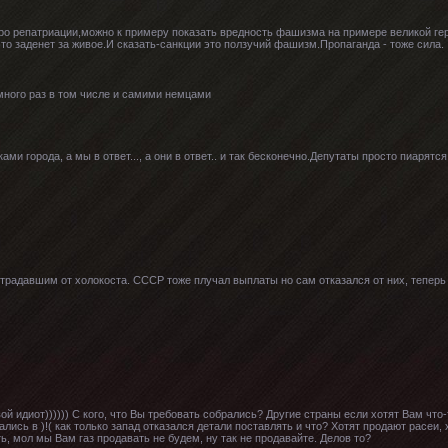
ро репатриации,можно к примеру показать вредность фашизма на примере великой ге
о заденет за живое.И сказать-санкции это ползучий фашизм.Пропаганда - тоже сила.
много раз в том числе и самими немцами
и города, а мы в ответ..., а они в ответ.. и так бесконечно.Депутаты просто пиарятся 
традавшим от холокоста. СССР тоже плучал выплаты но сам отказался от них, теперь
й идиот)))))) С кого, что Вы требовать собрались? Другие страны если хотят Вам что-т
ались в )!( как только запад отказался детали поставлять и что? Хотят продают расеи, 
 мол мы Вам газ продавать не будем, ну так не продавайте. Делов то?