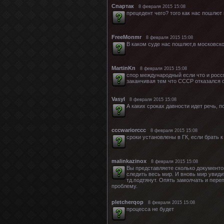
Спартак
8 февраля 2015 15:08
прецедент чего? того как нас пошлют
FreeMonmr
8 февраля 2015 15:08
В каком суде нас пошлют,в московск
MartinKn
8 февраля 2015 15:08
спор международный если что и россм
заканчивая тем что СССР отказался от
Vasyl
8 февраля 2015 15:08
А каких сроках давности идет речь, 
сссwariorccc
8 февраля 2015 15:08
сроки установлены в ГК, если брать 
malinkazinox
8 февраля 2015 15:08
Вы представляете сколько документо
следить весь мир. И вновь мир увиди
тд.подтянут. Опять замолчать и пере
проблему.
pletcherqop
8 февраля 2015 15:08
процесса не будет