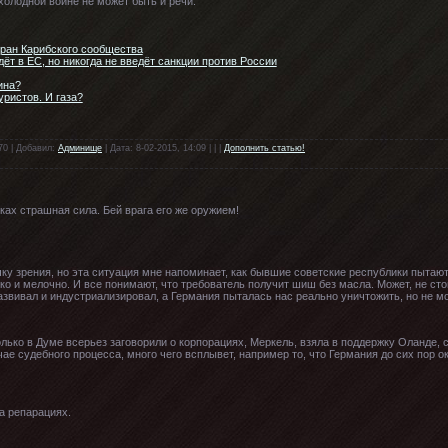
холодной войне не может быть и речи.
тран Карибского сообщества
ёт в ЕС, но никогда не введёт санкции против России
ина?
уристов. И газа?
70 | Добавил:
Админище
| Дата: 8-02-2015, 14:09 | | |
Дополнить статью!
ах страшная сила. Бей врага его же оружием!
ку зрения, но эта ситуация мне напоминает, как бывшие советские республики пытаю
ко и мелочно. И все понимают, что требователь получит шиш без масла. Может, не ст
звивал и индустриализировал, а Германия пыталась нас реально уничтожить, но не мо
только в Думе всерьез заговорили о корпорациях, Меркель, взяла в поддержку Оланде,
учае судебного процесса, много чего всплывет, например то, что Германия до сих пор 
 а репарациях.