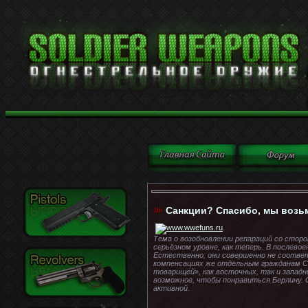
Санкции? Спасибо, мы возь
.
Тема о возобновлении репараций со сторо
серьёзном уровне, как теперь. В послево
Естественно, они совершенно не соответ
компенсациях же отдельным гражданам Со
товарищей», как восточных, так и западн
возможное, чтобы понравиться Берлину. С
активной.