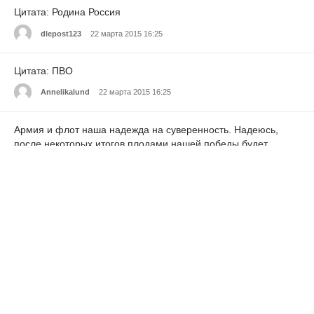
Цитата: Родина Россия
dlepost123
22 марта 2015 16:25
Цитата: ПВО
Annelikalund
22 марта 2015 16:25
Армия и флот наша надежда на суверенность. Надеюсь,
после некоторых итогов плодами нашей победы будет
пользоваться и народ России , а не только наши вновь
появившиеся какие-нибудь друзья...
stas.antonenko.01
22 марта 2015 16:25
Пока наши корабли часто будут закопченые от учебных
пусков своих ракет (как на фото), есть уверенность, что огонь
чужих не опалит нашей Родины...
123321
22 марта 2015 16:25