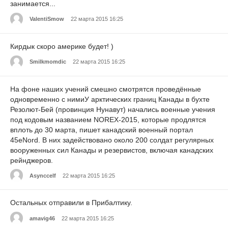
занимается...
ValentiSmow
22 марта 2015 16:25
Кирдык скоро америке будет! )
Smilkmomdic
22 марта 2015 16:25
На фоне наших учений смешно смотрятся проведённые
одновременно с нимиУ арктических границ Канады в бухте
Резолют-Бей (провинция Нунавут) начались военные учения
под кодовым названием NOREX-2015, которые продлятся
вплоть до 30 марта, пишет канадский военный портал
45eNord. В них задействовано около 200 солдат регулярных
вооруженных сил Канады и резервистов, включая канадских
рейнджеров.
Asynccelf
22 марта 2015 16:25
Остальных отправили в Прибалтику.
amavig46
22 марта 2015 16:25