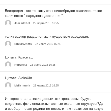
Беспредел - это то, как у этих нищебродов оказалось такое
количество " народного достояния".
JoszsdhKet
22 марта 2015 16:25
толик ваучер раздал,он же имуществом заведовал.
robi0092Nots
22 марта 2015 16:25
Цитата: Красмаш
RobertKa
22 марта 2015 16:25
Цитата: AleksUkr
Melia_munk
22 марта 2015 16:25
Интересно, а на какие деньги ,эти кровососы, будуть
содержать фк членси,яхты частные охранные структуры?Да
и вообще, новая родина не позволит им тратиться на какую-