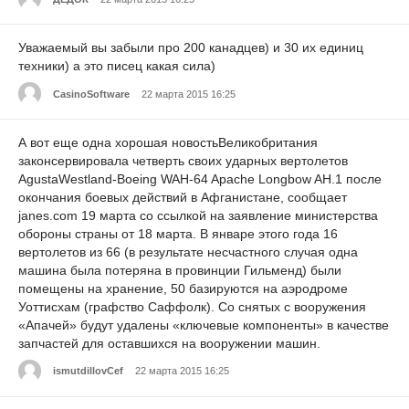
Уважаемый вы забыли про 200 канадцев) и 30 их единиц
техники) а это писец какая сила)
CasinoSoftware
22 марта 2015 16:25
А вот еще одна хорошая новостьВеликобритания
законсервировала четверть своих ударных вертолетов
AgustaWestland-Boeing WAH-64 Apache Longbow AH.1 после
окончания боевых действий в Афганистане, сообщает
janes.com 19 марта со ссылкой на заявление министерства
обороны страны от 18 марта. В январе этого года 16
вертолетов из 66 (в результате несчастного случая одна
машина была потеряна в провинции Гильменд) были
помещены на хранение, 50 базируются на аэродроме
Уоттисхам (графство Саффолк). Со снятых с вооружения
«Апачей» будут удалены «ключевые компоненты» в качестве
запчастей для оставшихся на вооружении машин.
ismutdillovCef
22 марта 2015 16:25