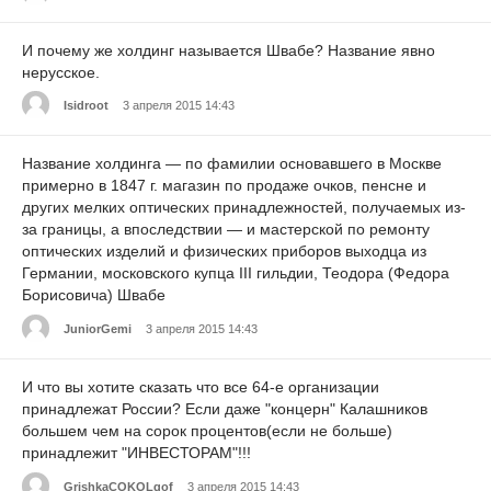
И почему же холдинг называется Швабе? Название явно
нерусское.
Isidroot
3 апреля 2015 14:43
Название холдинга — по фамилии основавшего в Москве
примерно в 1847 г. магазин по продаже очков, пенсне и
других мелких оптических принадлежностей, получаемых из-
за границы, а впоследствии — и мастерской по ремонту
оптических изделий и физических приборов выходца из
Германии, московского купца III гильдии, Теодора (Федора
Борисовича) Швабе
JuniorGemi
3 апреля 2015 14:43
И что вы хотите сказать что все 64-е организации
принадлежат России? Если даже "концерн" Калашников
большем чем на сорок процентов(если не больше)
принадлежит "ИНВЕСТОРАМ"!!!
GrishkaCOKOLgof
3 апреля 2015 14:43