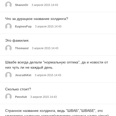
SharonOr
3 апреля 2015 14:43
Что за дурацкое название холдинга?
EuginesFup
3 апреля 2015 14:43
Это фамилия.
Thomassl
3 апреля 2015 14:43
Швабе всегда делали "нормальную оптика", да и новости от
них чуть ли не каждый день.
JoszsdhKet
3 апреля 2015 14:43
Сколько стоит?
Petrofult
3 апреля 2015 14:43
Странное название холдинга, ведь "ШВАБ","ШВАБЕ", это
глумливое название немцев(глумлива народна назва німця)