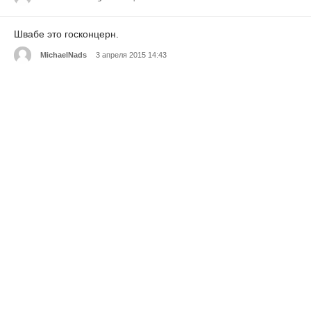
Швабе это госконцерн.
MichaelNads
3 апреля 2015 14:43
Цитата: Басарев
RichardhoB
3 апреля 2015 14:43
Цитата: Басарев
Marinahlebnjem
3 апреля 2015 14:43
Цитата: НЕЗНАКОМЫЙ
DonaldOi
3 апреля 2015 14:43
Название холдинга — по фамилии основавшего в Москве
примерно в 1847 г. магазин по продаже очков, пенсне и
других мелких оптических принадлежностей, получаемых из-
за границы, а впоследствии — и мастерской по ремонту