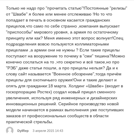
Только не надо про "прочитать статью"!Постоянные "релизы"
от "Швабе" я более или менее отслеживаю !Но то что
попадает в печать в основном касается гражданских
прицелов,что само по себе странно ,компания выпускает
"приспособы" мирового уровня, а армия по остаточному
принципу или как? Меня именно этот вопрос волнует!Спец
подразделения вовсю пользуются коллиматорными
прицелами ,а армии они не нужны ? Если такие прицелы
поступают на вооружение то почему в "сми" тишина?Можно
конечно сослаться на то ,что секретно и всё такое,но про
"РЭБ" даже статьи пошли, а про прицелы нельзя? Да и к
слову сайт называется "Военное обозрение",тогда причём
прицелы для охотничьего оружия!Они и такие делают и
опять для гражданки:18 марта. Холдинг «Швабе» (входит в
госкорпорацию Ростех) создал новый прицел сменного
увеличения, используя ряд инженерных и дизайнерских
инновационных решений. Серийное производство новой
модели начинается в рамках выполнения уже поступивших
заказов от профессиональных сообществ в области
практической стрельбы.
DylRep
3 апреля 2015 14:43