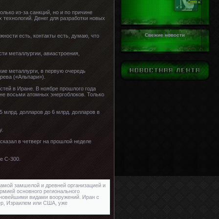
лько из-за санкций, но и по причине
 технологий. Денег для разработки новых
Свежие новости
ности есть, контакты есть, думаю, что
сти металлургии, авиастроения,
кие металлурги, в первую очередь
рева («Альпари»).
стей в Иране. В ноябре прошлого года
не восьми атомных энергоблоков. Только
5 млрд. долларов до 6 млрд. долларов в
у.
сказал в четверг на прошлой неделе
е С-300.
самой замшелой и древней организацией и
армией основного регионального
 новейшими видами вооружений. Иран с
ер, Израилем или США, уже