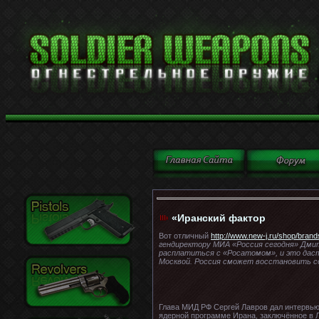
«Иранский фактор
Вот отличный
http://www.new-j.ru/shop/bran
гендиректору МИА «Россия сегодня» Дмит
расплатиться с «Росатомом», и это дас
Москвой. Россия сможет восстановить со
Глава МИД РФ Сергей Лавров дал интервью
ядерной программе Ирана, заключённое в Л