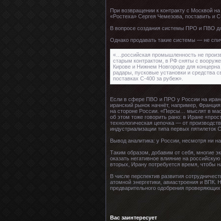
При возвращении к контракту с Москвой на
«Ростеха» Сергея Чемезова, поставить и С-
В вопросе создания системы ПРО и ПВО для
Однако продавать такие системы — не спи
«…российская промышленность не произво
старым контрактом, в РФ сняты с вооружен
Кирове и Нижнем Новгороде для концерна 
радары, пусковые установки и средства 
поставках С-400 за рубеж».
Если в сфере ПВО и ПРО у России на иранск
иранский рынок начнёт, например, Франция
на стороне России. «Персы… мыслят в мас
об этом тоже говорить рано: в Иране «про
технологическая цепочка — от производства
индустриализации типа первых пятилеток 
Вывод аналитика: у России, несмотря ни н
Таким образом, добавим от себя, многие э
оказать негативное влияние на российскую
вторых, Ирану потребуется время, чтобы н
В числе перспектив развития сотрудничест
атомной энергетики, авиастроения и ВПК. 
предварительного одобрения проверяющих
Вас заинтересует