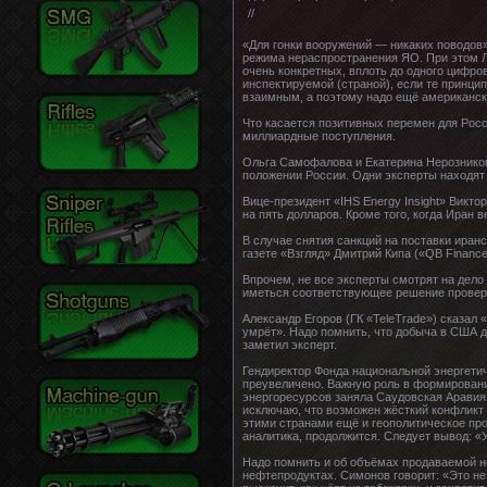
//
«Для гонки вооружений — никаких поводов
режима нераспространения ЯО. При этом Ла
очень конкретных, вплоть до одного цифро
инспектируемой (страной), если те принцип
взаимным, а поэтому надо ещё американски
Что касается позитивных перемен для Росс
миллиардные поступления.
Ольга Самофалова и Екатерина Нерозников
положении России. Одни эксперты находят 
Вице-президент «IHS Energy Insight» Викт
на пять долларов. Кроме того, когда Иран 
В случае снятия санкций на поставки иран
газете «Взгляд» Дмитрий Кипа («QB Finance
Впрочем, не все эксперты смотрят на дело
иметься соответствующее решение прове
Александр Егоров (ГК «TeleTrade») сказал 
умрёт». Надо помнить, что добыча в США д
заметил эксперт.
Гендиректор Фонда национальной энергетич
преувеличено. Важную роль в формировани
энергоресурсов заняла Саудовская Аравия
исключаю, что возможен жёсткий конфликт
этими странами ещё и геополитическое про
аналитика, продолжится. Следует вывод: «
Надо помнить и об объёмах продаваемой неф
нефтепродуктах. Симонов говорит: «Это не