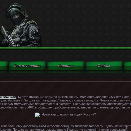
ds/converse/
. Купите шикарные кеды по низким ценам.
Министр иностранных дел Росси
рию Киселёву. По словам товарища Лаврова, снятие санкций с Ирана позволит э
т России миллиардные поступления в бюджет. Российские эксперты прогнозируют
трудничество с ИРИ в областях продовольствия, энергетики, металлургии, авиас
 генеральному директору МИА «Россия сегодня» Дмитрию Киселёву. Одной из централ
озанне. По словам министра, соглашение с Ираном не приведёт к гонке вооружений.