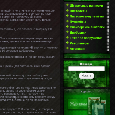
Штурмовые винтовки
 приведёт к негативным последствиям для
Пистолеты
ипы были переведены всё-таки на язык
Пистолеты-пулемёты
ет самой контролируемой, самой
ностей, а язык этот может быть только
Пулемёты
Снайперские винтовки
«Росатомом», что обеспечит бюджету РФ
Дробовики
Тяжёлое вооружение
 Эти изменения неминуемо отразятся на
апротив, делают положительные выводы.
Револьверы
 падению цен на нефть «Brent» — мгновенно
Амуниция
о 30 долларов за баррель.
обывающие страны, и Россия тоже, сказал
ца. Причём для снятия санкций должно
ремя либо ишак сдохнет, либо султан
еры роста вполне могут возникнуть», —
анского фактора на нефтяные цены сильно
долю Ирана на европейском рынке
Журналы
ыть одобрено ОПЕК. Поэтому я не
сли добавить к нефтяному вопросу между
нфликта в Йемене, то он, по мнению
сия продаёт 250 млн. тонн, не говоря о
говорить о том, что иранская нефть резко