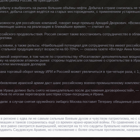
т долю рынка России, не приходится».
добычу и выбросить на рынок большие объёмы нефти. Добыча в стране снизилась не то
nes», добыча сегодня ведётся на старых месторождениях, с применением устаревших
можности для российских компаний, говорит вице-премьер Аркадий Дворкович. «Возмож
 имеющие шансы на реализацию в ближайшее время», — считает он.
оссийского продовольствия. Россия сможет также восстановить сотрудничество в обла
ргетики.
рузовики, а также рельсы. «Наибольший потенциал для сотрудничества имеют российс
 стальной продукции могут возрасти на 60-70%», — сказала газете «Взгляд» Анна Коко
томной энергетики, в том числе по строительству «Росатомом» дополнительных мощно
ку на мировом атомном рынке: стороны подписали соглашение о строительстве в Ира
есятки миллиардов долларов.
ана торговый оборот между ИРИ и Россией может увеличиться в три-четыре раза, с 1,
о обновление иранской армии даст шанс российскому военно-промышленному комплекс
в Ирана должно быть снято незамедлительно после достижения договорённостей», — 
бков по итогам переговоров шестёрки стран-посредниц и Ирана.
дили: в случае снятия оружейного эмбарго Москва поставит Тегерану обещанные ране
 в регионе с едва ли не самым сильным боевым духом и чувством патриотизма, но с 
емашин и танков сохранилась ещё со времен ирано-иракской войны. По сравнению с 
все равно смотрится выигрышней, несмотря на то что саудиты буквально напичканы
здавить Саудовскую Аравию, но столкновение с более опытным противником, наприм