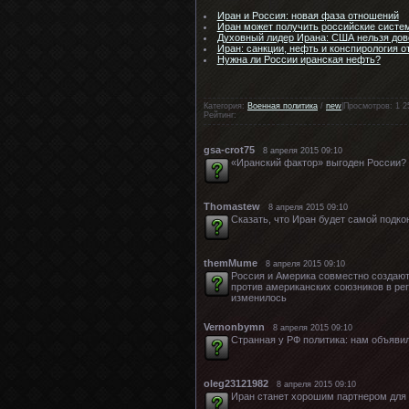
Иран и Россия: новая фаза отношений
Иран может получить российские систе
Духовный лидер Ирана: США нельзя дове
Иран: санкции, нефть и конспирология о
Нужна ли России иранская нефть?
Категория:
Военная политика
/
new
|Просмотров: 1 2
Рейтинг:
gsa-crot75
8 апреля 2015 09:10
«Иранский фактор» выгоден России?
Thomastew
8 апреля 2015 09:10
Сказать, что Иран будет самой подко
themMume
8 апреля 2015 09:10
Россия и Америка совместно создают
против американских союзников в рег
изменилось
Vernonbymn
8 апреля 2015 09:10
Странная у РФ политика: нам объяви
oleg23121982
8 апреля 2015 09:10
Иран станет хорошим партнером для Р