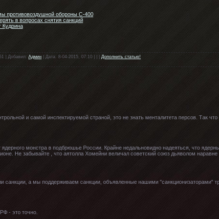
мы противовоздушной обороны С-400
рять в вопросах снятия санкций
т Кудрина
51 | Добавил:
Админ
| Дата: 8-04-2015, 07:10 | | |
Дополнить статью!
нтрольной и самой инспектируемой страной, это не знать менталитета персов. Так чт
 ядерного монстра в подбрюшье России. Крайне недальновидно надеяться, что ядерн
ионе. Не забывайте , что аятолла Хомейни величал советский союз дьяволом наравне с
ли санкции, а мы поддерживаем санкции, объявленные нашими "санкционизаторами" тр
Ф - это точно.