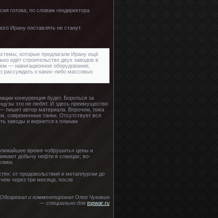
сия готова, по словам гендиректора
ого Ирану поставлять не станут.
истемы, которые предлагали Ирану ещё
лько идёт строительство двух заводов в
жнем — навигационное оборудование,
з рассуждать о каких-либо массовых
иации конкуренция будет. Бороться за
анцузы это не любят. И здесь преимущество
— пишет автор материала. Впрочем, пока
ем, современные танки. Отсутствует вся
ить заводы и вернется к планам
в ближайшее время «обрушить» цены и
нижают добычу нефти в сланцах; во-
лики.
тях: от продовольствия и металлургии до
 чем через три месяца, после
Обозревал и комментировал Олег Чувакин
— специально для
topwar.ru