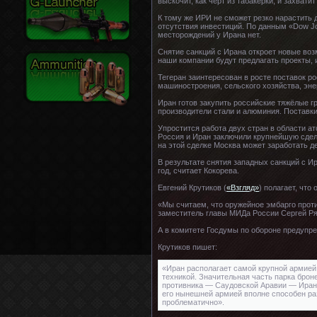
выскочит, как чёрт из табакерки, и захвати
К тому же ИРИ не сможет резко нарастить 
отсутствия инвестиций. По данным «Dow Jo
месторождений у Ирана нет.
Снятие санкций с Ирана откроет новые воз
наши компании будут предлагать проекты,
Тегеран заинтересован в росте поставок р
машиностроения, сельского хозяйства, эне
Иран готов закупить российские тяжёлые г
производители стали и алюминия. Поставки
Упростится работа двух стран в области а
Россия и Иран заключили крупнейшую сдел
на этой сделке Москва может заработать д
В результате снятия западных санкций с Ир
год, считает Кокорева.
Евгений Крутиков (
«Взгляд»
) полагает, чт
«Мы считаем, что оружейное эмбарго проти
заместитель главы МИДа России Сергей Ря
А в комитете Госдумы по обороне предупре
Крутиков пишет:
«Иран располагает самой крупной армией
техникой. Значительная часть парка брон
противника — Саудовской Аравии — Иран 
его нынешней армией вполне способен ра
проблематично».