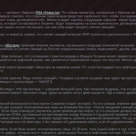
», — цитирует Лаврова
РИА «Новости»
. По словам министра, соглашение с Ираном не
вров отметил, что сторонам переговоров предстоит «добиться того, чтобы эти принц
вого знака, договорённостей». Министр видит картину следующим образом: «Иран буд
ы, которые согласовали в Лозанне, будут переведены на язык практических договорён
х наших коллег послушать, как они себе видят процесс снятия санкций».
ии, то министр заявил, что снятие санкций позволит ИРИ полностью расплатиться с 
а (
«Взгляд»
) приводят мнения экспертов, касающиеся грядущих изменений на рынке.
влияние от снятия санкций на Россию отрицательным (нефть подешевеет), другие, н
ор Шам полагает, что соглашение стран-посредниц и Ирана в Лозанне может привести к
вернётся на нефтяной рынок, там увеличится переизбыток сырья, что опустит «Brent» д
ской нефти произойдёт обвал цен на мировом рынке. От этого пострадают все нефтед
»).
 столь мрачно. Ведь снятие санкций с Тегерана случится на ранее чем через три меся
ряющего «контролёра» — МАГАТЭ.
«Взгляду»: «Но три месяца — слишком большой срок. Как говорили мудрецы, «за это в
емонстрирует признаки спада. Цены на нефть могут даже вырасти. «Да и новые драйв
еской безопасности Константин Симонов вторит эксперту. По его словам, влияние ир
и цен сыграют геополитические игры на Ближнем Востоке: «После введения санкций 
. Если Иран планирует увеличить долю производства нефти, то это решение должно б
 внутри ОПЕК, основанный на противоречии между Ираном и Саудовской Аравией. А е
тивостояние в Йемене, то можно представить уровень взаимной неприязни». Что до ко
Учитывая все эти факторы, я бы говорил об удорожании нефти, а не об удешевлении».
ти. Если Иран может экспортировать лишь 25-30 млн. тонн сырой нефти в год, то Рос
 те цифры, которые могут подорвать долю рынка России в нефтяном секторе. Поэтому 