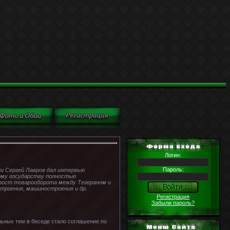
Логин:
Пароль:
и Сергей Лавров дал интервью
тому государству полностью
 рост товарооборота между Тегераном и
троения, машиностроения и др.
Регистрация
Забыли пароль?
ьных тем в беседе стало соглашение по