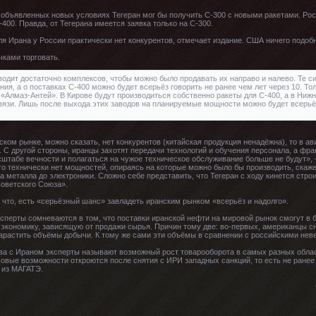
 объявленных новых условиях Тегеран мог бы получить С-300 с новыми ракетами. Рос
400. Правда, от Тегерана имеется заявка только на С-300.
 Ирана у России практически нет конкурентов, отмечает издание. США ничего подобн
чками торговать.
дит достаточно комплексов, чтобы можно было продавать их направо и налево. Те с
ия, а о поставках С-400 можно будет всерьёз говорить не ранее чем лет через 10. То
«Алмаз-Антей». В Кирове будут производиться собственно ракеты для С-400, а в Ни
связи. Лишь после выхода этих заводов на планируемые мощности можно будет всерьё
ом рынке, можно сказать, нет конкурентов (китайская продукция ненадёжна), то в ав
. С другой стороны, иранцы захотят передачи технологий и обучения персонала, а фр
штабе вечности и полагаться на чужое техническое обслуживание больше не будут», 
сто технически нет мощностей, опираясь на которые можно было бы производить, скаж
 металла до электроники. Сложно себе представить, что Тегеран с ходу кинется стро
Советского Союза».
а что, есть «серьёзный шанс» завладеть иранским рынком «всерьёз и надолго».
ксперты сомневаются в том, что поставки иранской нефти на мировой рынок смогут 
 экономику, зависящую от продажи сырья. Причин тому две: во-первых, американцы с
арастить объёмы добычи. К тому же сами эти объёмы в сравнении с российскими неве
ва с Ираном эксперты называют возможный рост товарооборота в самых разных облас
Новые возможности откроются после снятия с ИРИ западных санкций, то есть не ранее
 из МАГАТЭ.