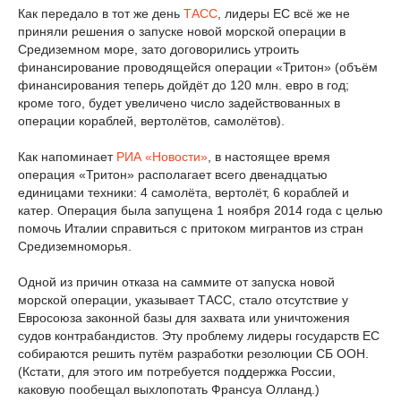
Как передало в тот же день
ТАСС
, лидеры ЕС всё же не
приняли решения о запуске новой морской операции в
Средиземном море, зато договорились утроить
финансирование проводящейся операции «Тритон» (объём
финансирования теперь дойдёт до 120 млн. евро в год;
кроме того, будет увеличено число задействованных в
операции кораблей, вертолётов, самолётов).
Как напоминает
РИА «Новости»
, в настоящее время
операция «Тритон» располагает всего двенадцатью
единицами техники: 4 самолёта, вертолёт, 6 кораблей и
катер. Операция была запущена 1 ноября 2014 года с целью
помочь Италии справиться с притоком мигрантов из стран
Средиземноморья.
Одной из причин отказа на саммите от запуска новой
морской операции, указывает ТАСС, стало отсутствие у
Евросоюза законной базы для захвата или уничтожения
судов контрабандистов. Эту проблему лидеры государств ЕС
собираются решить путём разработки резолюции СБ ООН.
(Кстати, для этого им потребуется поддержка России,
каковую пообещал выхлопотать Франсуа Олланд.)