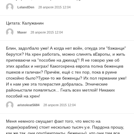
LelandDen
28 апреля 2015 12:04
Цитата: Калужанин
Maxer
28 апреля 2015 12:04
Блин, задолбало уже! А когда нет войн, откуда эти "бэжанци"
берутся? На хрен работать, можно слинять вЕвропы, и жить
припеваючи на "пособие на джихад"! Я не говорю уже об
этих арабах и неграх! Какогохрена европа полна беженцев
пшеков и галичан? Причём, ещё с тех пор, пока в руине
спокойно было?Турки-то же беженцы? Их пол германии уже!
И к нам уже эта толерастия добралась. Этнические
районыстали появляться... Гнать всех метлой! Никаких
пособий на хрен!
aristokrat5684
28 апреля 2015 12:04
Меня немного смущает факт того, что место на
лодке(кораблик) стоит несколько тысяч у.е. Пардона прошу,
как же так, они орут(мигранты, беженцы), что они там все