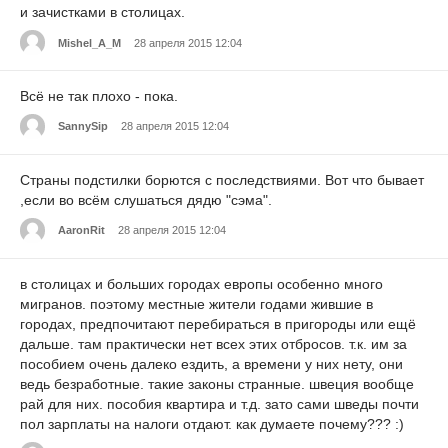
и зачистками в столицах.
Mishel_A_M
28 апреля 2015 12:04
Всё не так плохо - пока.
SannySip
28 апреля 2015 12:04
Страны подстилки борются с последствиями. Вот что бывает
,если во всём слушаться дядю "сэма".
AaronRit
28 апреля 2015 12:04
в столицах и больших городах европы особенно много
мигранов. поэтому местные жители годами жившие в
городах, предпочитают перебираться в пригороды или ещё
дальше. там практически нет всех этих отбросов. т.к. им за
пособием очень далеко ездить, а времени у них нету, они
ведь безработные. такие законы странные. швеция вообще
рай для них. пособия квартира и т.д. зато сами шведы почти
пол зарплаты на налоги отдают. как думаете почему??? :)