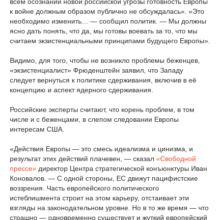
всём осознании новой российской угрозы готовность Европы
к войне должным образом публично не обсуждалась». «Это
необходимо изменить… — сообщил политик. — Мы должны
ясно дать понять, что да, мы готовы воевать за то, что мы
считаем экзистенциальными принципами будущего Европы».
Видимо, для того, чтобы не возникло проблемы беженцев,
«экзистенциалист» Фрюденштейн заявил, что Западу
следует вернуться к политике сдерживания, включив в её
концепцию и аспект ядерного сдерживания.
Российские эксперты считают, что корень проблем, в том
числе и с беженцами, в слепом следовании Европы
интересам США.
«Действия Европы — это смесь идеализма и цинизма, и
результат этих действий плачевен, — сказал
«Свободной
прессе»
директор Центра стратегической конъюнктуры Иван
Коновалов. — С одной стороны, ЕС движут пацифистские
воззрения. Часть европейского политического
истеблишмента строит на этом карьеру, отстаивает эти
взгляды на законодательном уровне. Но в то же время — что
страшно — одновременно существует и жуткий европейский