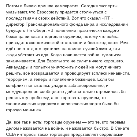
Потом в Ливию пришла демократия. Сегодня эксперты
указывают, что Евросоюзу придётся столкнуться с
последствиями своих действий. Вот что сказал «RT»
директор Транснационального фонда мира и исследований
будущего Ян Оберг: «В появлении практически каждого
беженца виновата торговля оружием, потому что война
приводит к экономической отсталости и безысходности. Речь
идёт не о тех, кто пустился на поиски лучшей жизни, эти
люди убегают из ада. Когда начинается война, гуманизм
заканчивается. Для Европы это не сулит ничего хорошего.
Авиаудары и попытки уничтожить людей не могут ничего
решить, всё возвращается и провоцирует всплеск ненависти,
терроризм, а теперь и появление беженцев. Если бы
конфликт попытались уладить заблаговременно, и
международное сообщество действительно стремилось бы
решить эту проблему, а не торговать оружием, то
экономических издержек и человеческих жертв было бы
гораздо меньше».
Да, всё так и есть: торговцы оружием — это те, кто первым
делом наживается на войне, и наживается быстро. В Сенате
США интересы таких торговцев представляет седовласый