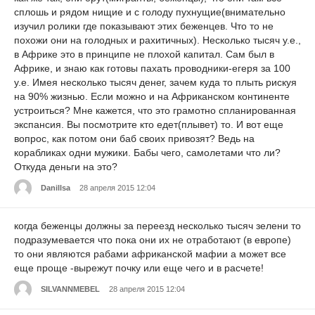
сплошь и рядом нищие и с голоду пухнущие(внимательно
изучил ролики где показывают этих беженцев. Что то не
похожи они на голодных и рахитичных). Несколько тысяч у.е.,
в Африке это в принципе не плохой капитал. Сам был в
Африке, и знаю как готовы пахать проводники-егеря за 100
у.е. Имея несколько тысяч денег, зачем куда то плыть рискуя
на 90% жизнью. Если можно и на Африканском континенте
устроиться? Мне кажется, что это грамотно спланированная
экспансия. Вы посмотрите кто едет(плывет) то. И вот еще
вопрос, как потом они баб своих привозят? Ведь на
корабликах одни мужики. Бабы чего, самолетами что ли?
Откуда деньги на это?
Danillsa
28 апреля 2015 12:04
когда беженцы должны за переезд несколько тысяч зелени то
подразумевается что пока они их не отработают (в европе)
то они являются рабами африканской мафии а может все
еще проще -вырежут почку или еще чего и в расчете!
SILVANNMEBEL
28 апреля 2015 12:04