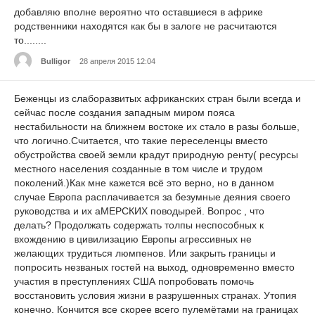
добавляю вполне вероятно что оставшиеся в африке
родственники находятся как бы в залоге не расчитаются
то........
Bulligor
28 апреля 2015 12:04
Беженцы из слаборазвитых африканских стран были всегда и
сейчас после создания западным миром пояса
нестабильности на ближнем востоке их стало в разы больше,
что логично.Считается, что такие переселенцы вместо
обустройства своей земли крадут природную ренту( ресурсы
местного населения созданные в том числе и трудом
поколений.)Как мне кажется всё это верно, но в данном
случае Европа расплачивается за безумные деяния своего
руководства и их аМЕРСКИХ поводырей. Вопрос , что
делать? Продолжать содержать толпы неспособных к
вхождению в цивилизацию Европы агрессивных не
желающих трудиться люмпенов. Или закрыть границы и
попросить незваных гостей на выход, одновременно вместо
участия в преступлениях США попробовать помочь
восстановить условия жизни в разрушенных странах. Утопия
конечно. Кончится все скорее всего пулемётами на границах