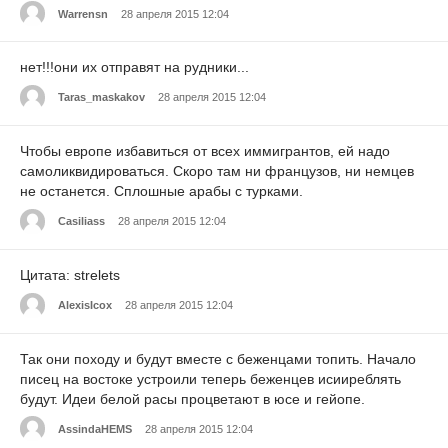
Warrensn
28 апреля 2015 12:04
нет!!!они их отправят на рудники...
Taras_maskakov
28 апреля 2015 12:04
Чтобы европе избавиться от всех иммигрантов, ей надо
самоликвидироваться. Скоро там ни французов, ни немцев
не останется. Сплошные арабы с турками.
Casiliass
28 апреля 2015 12:04
Цитата: strelets
AlexisIcox
28 апреля 2015 12:04
Так они походу и будут вместе с беженцами топить. Начало
писец на востоке устроили теперь беженцев исииреблять
будут. Идеи белой расы процветают в юсе и гейопе.
AssindaHEMS
28 апреля 2015 12:04