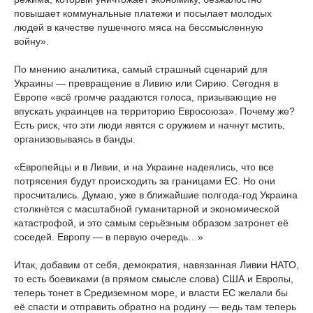
повышает коммунальные платежи и посылает молодых
людей в качестве пушечного мяса на бессмысленную
войну».
По мнению аналитика, самый страшный сценарий для
Украины — превращение в Ливию или Сирию. Сегодня в
Европе «всё громче раздаются голоса, призывающие не
впускать украинцев на территорию Евросоюза». Почему же?
Есть риск, что эти люди явятся с оружием и начнут мстить,
организовываясь в банды.
«Европейцы и в Ливии, и на Украине надеялись, что все
потрясения будут происходить за границами ЕС. Но они
просчитались. Думаю, уже в ближайшие полгода-год Украина
столкнётся с масштабной гуманитарной и экономической
катастрофой, и это самым серьёзным образом затронет её
соседей. Европу — в первую очередь…»
Итак, добавим от себя, демократия, навязанная Ливии НАТО,
то есть боевиками (в прямом смысле слова) США и Европы,
теперь тонет в Средиземном море, и власти ЕС желали бы
её спасти и отправить обратно на родину — ведь там теперь