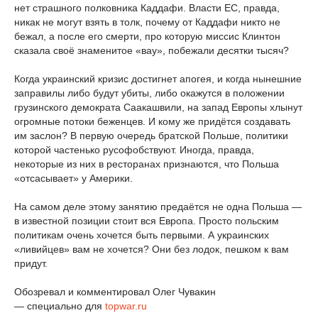
нет страшного полковника Каддафи. Власти ЕС, правда,
никак не могут взять в толк, почему от Каддафи никто не
бежал, а после его смерти, про которую миссис Клинтон
сказала своё знаменитое «вау», побежали десятки тысяч?
Когда украинский кризис достигнет апогея, и когда нынешние
заправилы либо будут убиты, либо окажутся в положении
грузинского демократа Саакашвили, на запад Европы хлынут
огромные потоки беженцев. И кому же придётся создавать
им заслон? В первую очередь братской Польше, политики
которой частенько русофобствуют. Иногда, правда,
некоторые из них в ресторанах признаются, что Польша
«отсасывает» у Америки.
На самом деле этому занятию предаётся не одна Польша —
в известной позиции стоит вся Европа. Просто польским
политикам очень хочется быть первыми. А украинских
«ливийцев» вам не хочется? Они без лодок, пешком к вам
придут.
Обозревал и комментировал Олег Чувакин
— специально для
topwar.ru