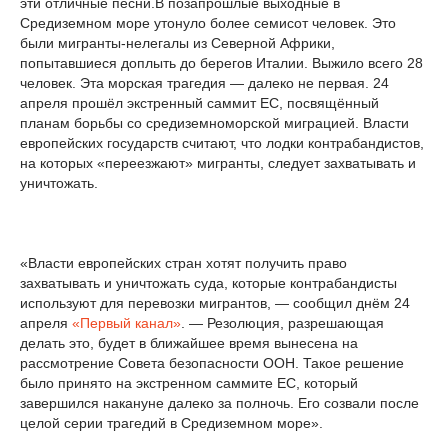
эти отличные песни.В позапрошлые выходные в
Средиземном море утонуло более семисот человек. Это
были мигранты-нелегалы из Северной Африки,
попытавшиеся доплыть до берегов Италии. Выжило всего 28
человек. Эта морская трагедия — далеко не первая. 24
апреля прошёл экстренный саммит ЕС, посвящённый
планам борьбы со средиземноморской миграцией. Власти
европейских государств считают, что лодки контрабандистов,
на которых «переезжают» мигранты, следует захватывать и
уничтожать.
«Власти европейских стран хотят получить право
захватывать и уничтожать суда, которые контрабандисты
используют для перевозки мигрантов, — сообщил днём 24
апреля
«Первый канал»
. — Резолюция, разрешающая
делать это, будет в ближайшее время вынесена на
рассмотрение Совета безопасности ООН. Такое решение
было принято на экстренном саммите ЕС, который
завершился накануне далеко за полночь. Его созвали после
целой серии трагедий в Средиземном море».