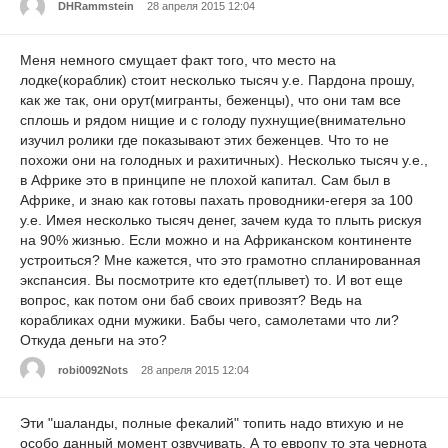
DHRammstein
28 апреля 2015 12:04
Меня немного смущает факт того, что место на
лодке(кораблик) стоит несколько тысяч у.е. Пардона прошу,
как же так, они орут(мигранты, беженцы), что они там все
сплошь и рядом нищие и с голоду пухнущие(внимательно
изучил ролики где показывают этих беженцев. Что то не
похожи они на голодных и рахитичных). Несколько тысяч у.е.,
в Африке это в принципе не плохой капитал. Сам был в
Африке, и знаю как готовы пахать проводники-егеря за 100
у.е. Имея несколько тысяч денег, зачем куда то плыть рискуя
на 90% жизнью. Если можно и на Африканском континенте
устроиться? Мне кажется, что это грамотно спланированная
экспансия. Вы посмотрите кто едет(плывет) то. И вот еще
вопрос, как потом они баб своих привозят? Ведь на
корабликах одни мужики. Бабы чего, самолетами что ли?
Откуда деньги на это?
robi0092Nots
28 апреля 2015 12:04
Эти "шаланды, полные фекалий" топить надо втихую и не
особо данный момент озвучивать. А то европу то эта чернота