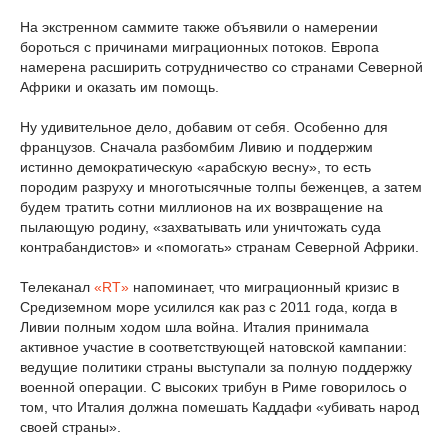
На экстренном саммите также объявили о намерении
бороться с причинами миграционных потоков. Европа
намерена расширить сотрудничество со странами Северной
Африки и оказать им помощь.
Ну удивительное дело, добавим от себя. Особенно для
французов. Сначала разбомбим Ливию и поддержим
истинно демократическую «арабскую весну», то есть
породим разруху и многотысячные толпы беженцев, а затем
будем тратить сотни миллионов на их возвращение на
пылающую родину, «захватывать или уничтожать суда
контрабандистов» и «помогать» странам Северной Африки.
Телеканал
«RT»
напоминает, что миграционный кризис в
Средиземном море усилился как раз с 2011 года, когда в
Ливии полным ходом шла война. Италия принимала
активное участие в соответствующей натовской кампании:
ведущие политики страны выступали за полную поддержку
военной операции. С высоких трибун в Риме говорилось о
том, что Италия должна помешать Каддафи «убивать народ
своей страны».