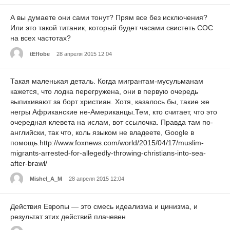
А вы думаете они сами тонут? Прям все без исключения?
Или это такой титаник, который будет часами свистеть СОС
на всех частотах?
tEffobe
28 апреля 2015 12:04
Такая маленькая деталь. Когда мигрантам-мусульманам
кажется, что лодка перегружена, они в первую очередь
выпихивают за борт христиан. Хотя, казалось бы, такие же
негры Африканские не-Американцы.Тем, кто считает, что это
очередная клевета на ислам, вот ссылочка. Правда там по-
английски, так что, коль языком не владеете, Google в
помощь.http://www.foxnews.com/world/2015/04/17/muslim-
migrants-arrested-for-allegedly-throwing-christians-into-sea-
after-brawl/
Mishel_A_M
28 апреля 2015 12:04
Действия Европы — это смесь идеализма и цинизма, и
результат этих действий плачевен