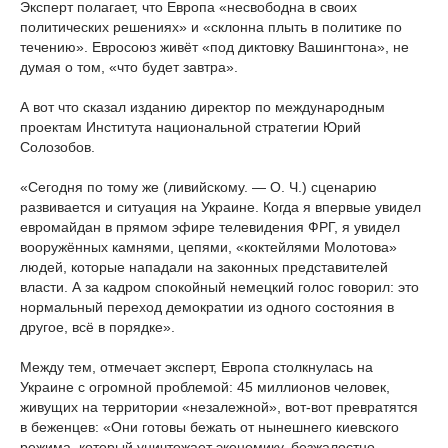
Эксперт полагает, что Европа «несвободна в своих
политических решениях» и «склонна плыть в политике по
течению». Евросоюз живёт «под диктовку Вашингтона», не
думая о том, «что будет завтра».
А вот что сказал изданию директор по международным
проектам Института национальной стратегии Юрий
Солозобов.
«Сегодня по тому же (ливийскому. — О. Ч.) сценарию
развивается и ситуация на Украине. Когда я впервые увидел
евромайдан в прямом эфире телевидения ФРГ, я увидел
вооружённых камнями, цепями, «коктейлями Молотова»
людей, которые нападали на законных представителей
власти. А за кадром спокойный немецкий голос говорил: это
нормальный переход демократии из одного состояния в
другое, всё в порядке».
Между тем, отмечает эксперт, Европа столкнулась на
Украине с огромной проблемой: 45 миллионов человек,
живущих на территории «незалежной», вот-вот превратятся
в беженцев: «Они готовы бежать от нынешнего киевского
режима, который уничтожает экономику, безжалостно