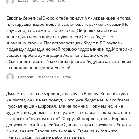
lexa77
28 апреля 2015 12:04
Европа-берегись!Скоро к тебе придут млн.украинцев и тогда
ты старушка-вздрогнешь и заплачешь горькими слезами!Не
случайно,на саммите ЕС-Украина,Яйценюх хвастливо
заявил,что через пару лет украинский язык будет по
значению вторым.Представляете,как будет в ЕС звучать
подьезд-пидьизд,а ночной горшок-пидсрачник и т.д.Могерини
решает проблемумиграции Африки в ЕС,но скоро
обмотанные жовто-блакитным флагом будутскакать на твоих
площадях-неразумная Европа!
HarInorm
28 апреля 2015 12:04
Думается - не все украинцы хлынут в Европу. Когда их туда
не пустят, они к нам поедут, и это уже будет наша проблема.
Русская душа - широкая, зла не помнит. Примем их, и не
куда мы не денемся, а не пустим, так та же Европа нас опять
выставит в "дурном свете". С другой стороны, если Европа
допускает такой ход событий, когда люди вынуждены бежать
к ним, значит Европе это выгодно. Одна из выгод - это
плывут рабы, готовые работать за еду.