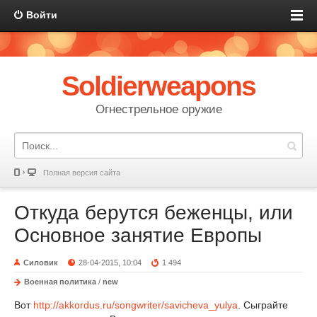
Войти
Soldierweapons
Огнестрельное оружие
Полная версия сайта
Откуда берутся беженцы, или
Основное занятие Европы
Силовик
28-04-2015, 10:04
1 494
Военная политика
/
new
Вот
http://akkordus.ru/songwriter/savicheva_yulya
. Сыграйте