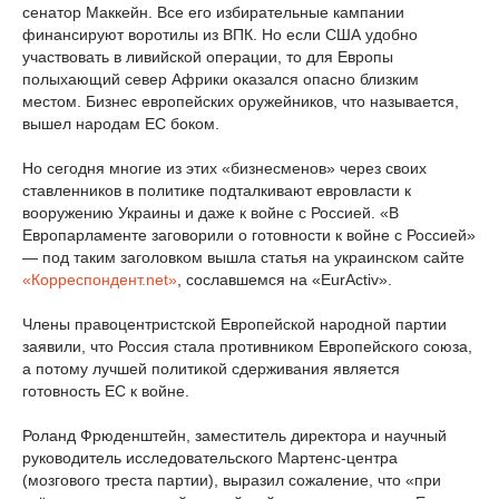
сенатор Маккейн. Все его избирательные кампании
финансируют воротилы из ВПК. Но если США удобно
участвовать в ливийской операции, то для Европы
полыхающий север Африки оказался опасно близким
местом. Бизнес европейских оружейников, что называется,
вышел народам ЕС боком.
Но сегодня многие из этих «бизнесменов» через своих
ставленников в политике подталкивают евровласти к
вооружению Украины и даже к войне с Россией. «В
Европарламенте заговорили о готовности к войне с Россией»
— под таким заголовком вышла статья на украинском сайте
«Корреспондент.net»
, сославшемся на «EurActiv».
Члены правоцентристской Европейской народной партии
заявили, что Россия стала противником Европейского союза,
а потому лучшей политикой сдерживания является
готовность ЕС к войне.
Роланд Фрюденштейн, заместитель директора и научный
руководитель исследовательского Мартенс-центра
(мозгового треста партии), выразил сожаление, что «при