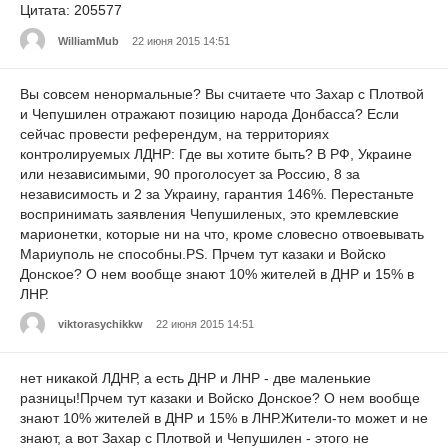
Цитата: 205577
WilliamMub
22 июня 2015 14:51
Вы совсем ненормальные? Вы считаете что Захар с Плотвой
и Чепушилен отражают позицию народа Донбасса? Если
сейчас провести референдум, на территориях
контролируемых ЛДНР: Где вы хотите быть? В РФ, Украине
или независимыми, 90 проголосует за Россию, 8 за
независимость и 2 за Украину, гарантия 146%. Перестаньте
воспринимать заявления Чепушиленых, это кремлевские
марионетки, которые ни на что, кроме словесно отвоевывать
Мариуполь не способны.PS. Прчем тут казаки и Войско
Донское? О нем вообще знают 10% жителей в ДНР и 15% в
ЛНР.
viktorasychikkw
22 июня 2015 14:51
нет никакой ЛДНР, а есть ДНР и ЛНР - две маленькие
разницы!Прчем тут казаки и Войско Донское? О нем вообще
знают 10% жителей в ДНР и 15% в ЛНР.Жители-то может и не
знают, а вот Захар с Плотвой и Чепушилен - этого не