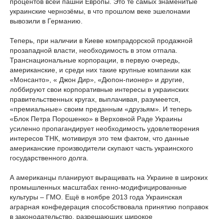
процентов всей пашни Европы. Это те самых знаменитые
украинские чернозёмы, в что прошлом веке эшелонами
вывозили в Германию.
Теперь, при наличии в Киеве компрадорской продажной
прозападной власти, необходимость в этом отпала.
Транснациональные корпорации, в первую очередь,
американские, и среди них такие крупные компании как
«Монсанто», « Джон Дир», «Дюпон-пионер» и другие,
лоббируют свои корпоративные интересы в украинских
правительственных кругах, выплачивая, разумеется,
«премиальные» своим преданным «друзьям». И теперь
«Блок Петра Порошенко» в Верховной Раде Украины
усиленно пропагандирует необходимость удовлетворения
интересов ТНК, мотивируя это тем фактом, что данные
американские производители скупают часть украинского
государственного долга.
А американцы планируют выращивать на Украине в широких
промышленных масштабах генно-модифицированные
культуры – ГМО. Ещё в ноябре 2013 года Украинская
аграрная конфедерация способствовала принятию поправок
в законодательство, разрешающих широкое