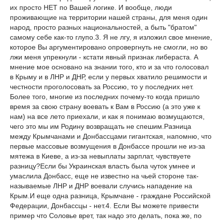
их просто НЕТ по Вашей логике. И вообще, люди
проживающие на территории нашей страны, для меня один
народ, просто разных национальностей, а быть "братом"
самому себе как-то глупо.3. Я не лгу, я изложил свое мнение,
которое Вы аргументировано опровергнуть не смогли, но во
лжи меня упрекнули - кстати явный признак либераста. А
мнение мое основано на знании того, кто и за что голосовал
в Крыму и в ЛНР и ДНР, если у первых хватило решимости и
честности проголосовать за Россию, то у последних нет.
Более того, многие из последних почему-то когда пришло
время за свою страну воевать к Вам в Россию (а это уже к
нам) на все лето приехали, и как я понимаю возмущаются,
чего это мы им Родину возвращать не спешим.Разница
между Крымчанами и Донбассцами гигантская, напомню, что
первые массовые возмущения в Донбассе прошли не из-за
мятежа в Киеве, а из-за невыплаты зарплат, чувствуете
разницу?Если бы Украинская власть была чуток умнее и
умаслила Донбасс, еще не известно на чьей стороне так-
называемые ЛНР и ДНР воевали случись нападение на
Крым.И еще одна разница, Крымчане - граждане Российской
Федерации, Донбассцы - нет.4. Если Вы можете привести
пример что Соловье врет, так надо это делать, пока же, по