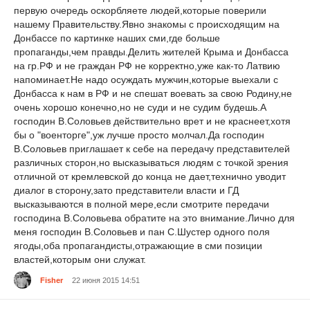
первую очередь оскорбляете людей,которые поверили
нашему Правительству.Явно знакомы с происходящим на
Донбассе по картинке наших сми,где больше
пропаганды,чем правды.Делить жителей Крыма и Донбасса
на гр.РФ и не граждан РФ не корректно,уже как-то Латвию
напоминает.Не надо осуждать мужчин,которые выехали с
Донбасса к нам в РФ и не спешат воевать за свою Родину,не
очень хорошо конечно,но не суди и не судим будешь.А
господин В.Соловьев действительно врет и не краснеет,хотя
бы о "военторге",уж лучше просто молчал.Да господин
В.Соловьев приглашает к себе на передачу представителей
различных сторон,но высказываться людям с точкой зрения
отличной от кремлевской до конца не дает,технично уводит
диалог в сторону,зато представители власти и ГД
высказываются в полной мере,если смотрите передачи
господина В.Соловьева обратите на это внимание.Лично для
меня господин В.Соловьев и пан С.Шустер одного поля
ягоды,оба пропагандисты,отражающие в сми позиции
властей,которым они служат.
Fisher
22 июня 2015 14:51