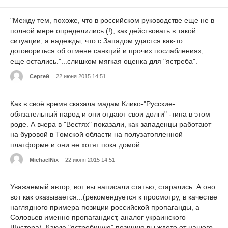
"Между тем, похоже, что в российском руководстве еще не в
полной мере определились (!), как действовать в такой
ситуации, а надежды, что с Западом удастся как-то
договориться об отмене санкций и прочих послаблениях,
еще остались."...слишком мягкая оценка для "ястреба".
Cергей
22 июня 2015 14:51
Как в своё время сказала мадам Клико-"Русские-
обязательный народ и они отдают свои долги" -типа в этом
роде. А вчера в "Вестях" показали, как западенцы работают
на буровой в Томской области на полузатопленной
платформе и они не хотят пока домой.
MichaelNix
22 июня 2015 14:51
Уважаемый автор, вот вы написали статью, старались. А оно
вот как оказывается...(рекомендуется к просмотру, в качестве
наглядного примера позиции российской пропаганды, а
Соловьев именно пропагандист, аналог украинского
Шустера). Какую "ястребиную" позицию вы ждете от нашего