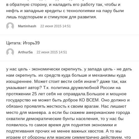
в обратную сторону, и наладить его работу так, чтобы и
нефть и западные кредиты с технологиями на пару были
лишь подспорьем и стимулом для развития.
Martinhash
22 июня 2015 14:51
Цитата: Игорь39
ArthurSa
22 июня 2015 14:51
у нас цель - экономически окрепнуть. у запада цель - не дать
нам окрепнуть. их средств куда больше и механизмы куда
изощреннее. Может стоит вести себя иначе? даже так, как
указывает автор? Т.к. политика дружелюбной России на
протяжении 25 лет себя не оправдала.Большое и мощное
государство не может быть доброе КО ВСЕМ. Оно должно и
обязано проявлять жесткость к своим врагам. Нас лишают
место для маневра. а если бы скажем американские города
охватили демократические бунты населения, то у нас бы
появилось то самое время для поднятия экономики и
подтягивания прочих не менее важных хвостов. А то мы
играем от обороны или максим симметрично действуем, что