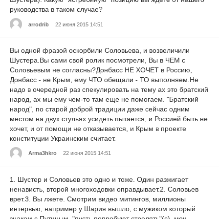
руководства в таком случае?
arrodrib
22 июня 2015 14:51
Вы одной фразой оскорбили Соловьева, и возвеличили
Шустера.Вы сами свой ролик посмотрели, Вы в ЧЕМ с
Соловьевым не согласны?Донбасс НЕ ХОЧЕТ в Россию,
Донбасс - не Крым, ему ЧТО обещали - ТО выполняем.Не
надо в очередной раз спекулировать на тему ах это братский
народ, ах мы ему чем-то там еще не помогаем. "Братский
народ", по старой доброй традиции даже сейчас одним
местом на двух стульях усидеть пытается, и Россией быть не
хочет, и от помощи не отказывается, и Крым в проекте
конституции Украинским считает.
Arma3hkro
22 июня 2015 14:51
1. Шустер и Соловьев это одно и тоже. Один разжигает
ненависть, второй многоходовки оправдывает.2. Соловьев
врет.3. Вы лжете. Смотрим видео митингов, миллионы
интервью, например у Шария вышло, с мужиком который
знаком с Путиным, "пусть попробуют стрелять"(с), мои