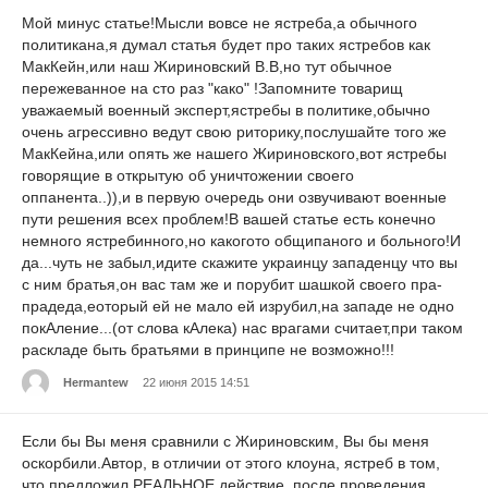
Мой минус статье!Мысли вовсе не ястреба,а обычного
политикана,я думал статья будет про таких ястребов как
МакКейн,или наш Жириновский В.В,но тут обычное
пережеванное на сто раз "како" !Запомните товарищ
уважаемый военный эксперт,ястребы в политике,обычно
очень агрессивно ведут свою риторику,послушайте того же
МакКейна,или опять же нашего Жириновского,вот ястребы
говорящие в открытую об уничтожении своего
оппанента..)),и в первую очередь они озвучивают военные
пути решения всех проблем!В вашей статье есть конечно
немного ястребинного,но какогото общипаного и больного!И
да...чуть не забыл,идите скажите украинцу западенцу что вы
с ним братья,он вас там же и порубит шашкой своего пра-
прадеда,еоторый ей не мало ей изрубил,на западе не одно
покАление...(от слова кАлека) нас врагами считает,при таком
раскладе быть братьями в принципе не возможно!!!
Hermantew
22 июня 2015 14:51
Если бы Вы меня сравнили с Жириновским, Вы бы меня
оскорбили.Автор, в отличии от этого клоуна, ястреб в том,
что предложил РЕАЛЬНОЕ действие, после проведения