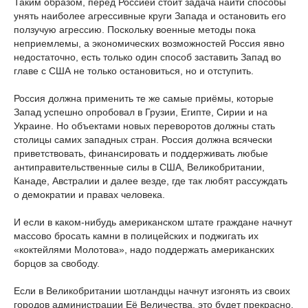
Таким образом, перед Россией стоит задача найти способы
унять наиболее агрессивные круги Запада и остановить его
ползучую агрессию. Поскольку военные методы пока
неприемлемы, а экономических возможностей Россия явно
недостаточно, есть только один способ заставить Запад во
главе с США не только остановиться, но и отступить.
Россия должна применить те же самые приёмы, которые
Запад успешно опробовал в Грузии, Египте, Сирии и на
Украине. Но объектами новых переворотов должны стать
столицы самих западных стран. Россия должна всячески
приветствовать, финансировать и поддерживать любые
антиправительственные силы в США, Великобритании,
Канаде, Австралии и далее везде, где так любят рассуждать
о демократии и правах человека.
И если в каком-нибудь американском штате граждане начнут
массово бросать камни в полицейских и поджигать их
«коктейлями Молотова», надо поддержать американских
борцов за свободу.
Если в Великобритании шотландцы начнут изгонять из своих
городов администрации Её Величества, это будет прекрасно.