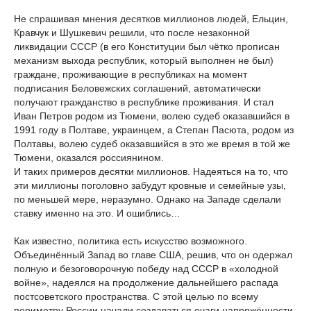
Не спрашивая мнения десятков миллионов людей, Ельцин,
Кравчук и Шушкевич решили, что после незаконной
ликвидации СССР (в его Конституции был чётко прописан
механизм выхода республик, который выполнен не был)
граждане, проживающие в республиках на момент
подписания Беловежских соглашений, автоматически
получают гражданство в республике проживания. И стал
Иван Петров родом из Тюмени, волею судеб оказавшийся в
1991 году в Полтаве, украинцем, а Степан Пасюта, родом из
Полтавы, волею судеб оказавшийся в это же время в той же
Тюмени, оказался россиянином.
И таких примеров десятки миллионов. Надеяться на то, что
эти миллионы поголовно забудут кровные и семейные узы,
по меньшей мере, неразумно. Однако на Западе сделали
ставку именно на это. И ошиблись…
Как известно, политика есть искусство возможного.
Объединённый Запад во главе США, решив, что он одержал
полную и безоговорочную победу над СССР в «холодной
войне», надеялся на продолжение дальнейшего распада
постсоветского пространства. С этой целью по всему
периметру России начали создаваться очаги напряжённости,