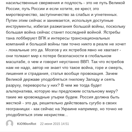
насильственные свержения и подлость - это не путь Великой
России, путь России и если хотите, ее крест, это
миротворчество, заступничество за слабых и угнетенных.
Путин этим сейчас и занимается, используя доступные
инструменты, избегая разжигания большой войны, поскольку
большая война сейчас станет последней войной. Ястребы
тана лоббируют ВПК и интересы транснациональных
компаний и большой войны там точно никто в реале не хочет
- локальные это да. Мозгов у их ястребов явно не хватает -
они толкают мир к потере безопасности в глобальном
масштабе, о чем и говорит неустанно ВВП. Так что ястребов
нам не надо, автор не знает что такое война, горе и смерть,
лишения и страдания, статья вообще провокация. Зачем
Великой державе уподобляться гнилому Западу и сеять
разруху, перевороты у них? В чем же тогда будет
альтернатива, которую мы предложим остальному миру?
такие же кровожадные утырки будем. Россия должна быть
жесткой - это да, решительно действовать сугубо в своих
геограницах - как сейчас на Украине например, но точно не
уподобляться этим нехристям...
KiO90onRot
22 июня 2015 14:51