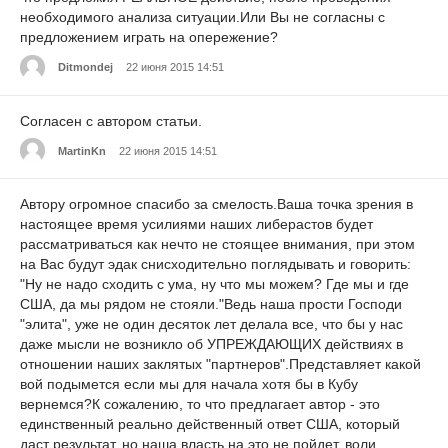
необходимого анализа ситуации.Или Вы не согласны с
предложением играть на опережение?
Ditmondej
22 июня 2015 14:51
Согласен с автором статьи.
MartinKn
22 июня 2015 14:51
Автору огромное спасибо за смелость.Ваша точка зрения в
настоящее время усилиями наших либерастов будет
рассматриваться как нечто не стоящее внимания, при этом
на Вас будут эдак снисходительно поглядывать и говорить:
"Ну не надо сходить с ума, ну что мы можем? Где мы и где
США, да мы рядом не стояли."Ведь наша прости Господи
"элита", уже не один десяток лет делала все, что бы у нас
даже мысли не возникло об УПРЕЖДАЮЩИХ действиях в
отношении наших заклятых "партнеров".Представляет какой
вой подымется если мы для начала хотя бы в Кубу
вернемся?К сожалению, то что предлагает автор - это
единственный реально действенный ответ США, который
даст результат, но наша власть на это не пойдет, воли