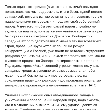
Только один этот пример (а их сотни и тысячи!) наглядно
показывает, как компрадорские элиты в безоглядной погоне
за наживой, потеряв всякие остатки чести и совести, торгуют
национальными интересами и предают свой собственный
народ. А для того, чтобы этот самый народ случайно не
задумался над тем, почему же ему живётся все хуже и хуже,
был организован конфликт на Донбассе. Вообще-то к
середине второго десятилетия 21-века у тех постсоветских
стран, правящие круги которых пошли на резкую
конфронтацию с Россией, уже почти не осталось внутренних
ресурсов для наживы, и они начали торговать тем, что можно
с успехом продать на Западе – антироссийской истерией.
Под жупел «российской военной угрозы» можно получать
западные кредиты, успешно их разворовывать, а чтобы
люди, не дай бог, не начали протестовать, в целях
сохранения правящих режимов надо проводить оголтелую
антирусскую пропаганду и непременно вступить в НАТО.
Учитывая исторический опыт объединённого Запада в
уничтожении и порабощении народов мира, надо сказать,
что и в отношении бывшего СССР ему удалось добиться
многого. Особенно явно это проявилось в конфликте на