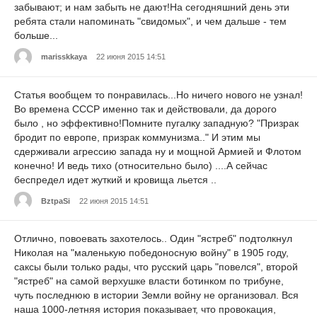
забывают; и нам забыть не дают!На сегодняшний день эти
ребята стали напоминать "свидомых", и чем дальше - тем
больше...
marisskkaya
22 июня 2015 14:51
Статья вообщем то понравилась...Но ничего нового не узнал!
Во времена СССР именно так и действовали, да дорого
было , но эффективно!Помните пугалку западную? "Призрак
бродит по европе, призрак коммунизма.." И этим мы
сдерживали агрессию запада ну и мощной Армией и Флотом
конечно! И ведь тихо (относительно было) ....А сейчас
беспредел идет жуткий и кровища льется ..
BztpaSi
22 июня 2015 14:51
Отлично, повоевать захотелось.. Один "ястреб" подтолкнул
Николая на "маленькую победоносную войну" в 1905 году,
саксы были только рады, что русский царь "повелся", второй
"ястреб" на самой верхушке власти ботинком по трибуне,
чуть последнюю в истории Земли войну не организовал. Вся
наша 1000-летняя история показывает, что провокация,