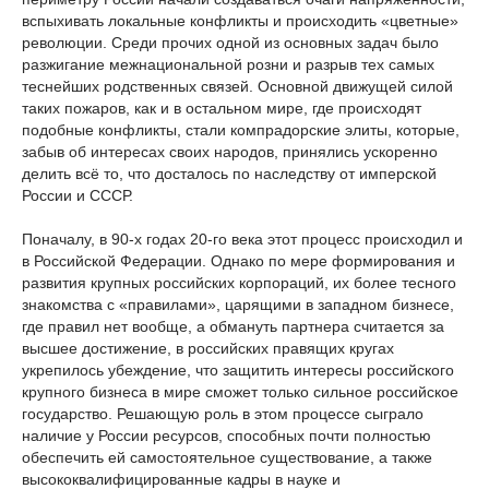
вспыхивать локальные конфликты и происходить «цветные»
революции. Среди прочих одной из основных задач было
разжигание межнациональной розни и разрыв тех самых
теснейших родственных связей. Основной движущей силой
таких пожаров, как и в остальном мире, где происходят
подобные конфликты, стали компрадорские элиты, которые,
забыв об интересах своих народов, принялись ускоренно
делить всё то, что досталось по наследству от имперской
России и СССР.
Поначалу, в 90-х годах 20-го века этот процесс происходил и
в Российской Федерации. Однако по мере формирования и
развития крупных российских корпораций, их более тесного
знакомства с «правилами», царящими в западном бизнесе,
где правил нет вообще, а обмануть партнера считается за
высшее достижение, в российских правящих кругах
укрепилось убеждение, что защитить интересы российского
крупного бизнеса в мире сможет только сильное российское
государство. Решающую роль в этом процессе сыграло
наличие у России ресурсов, способных почти полностью
обеспечить ей самостоятельное существование, а также
высококвалифицированные кадры в науке и