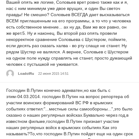
Вашей опять же логике, Соловьев врет ровно также как и я,
нас с ним минимум уже двое врущих, и один Вы светоч
правды! Не смешно? Соловьев ВСЕГДА дает высказываться
ВСЕМ приглашенным на его программы, а то что у человека
есть собственное мнение... ах ну да, Вам же все равно, он
же врет.5. Ну и наконец. Вы второй раз опять провели
некорректное сравнение Соловьева с Шустером, поймите,
если десять раз сказать халва - во рту слаще не станет. Ну
рядом Шустер не валялся. А вернее, Соловьев с Шустером
на одном поле нужду справлять не станет, просто думающий
человек с пустышкой не уживается.
LoadolRu
22 июня 2015 14:51
Господин В.Путин конечно адекватен,но как быть с
этим-04.03.2014. господин В.Путин на вопрос репортера об
участии воинских формирований ВС РФ в крымских
событиях ответил:"...местные силы самообороны...",это было
сказано о наших регулярных войсках.Буквально через год,в
известном фильме,господин В.Путин признает участие
наших регулярных войск в крымских событиях.Как это
называеть?То,что господин В.Путин пойдет еще на один срок