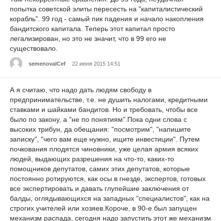
попытка советской элиты пересесть на "капиталистический
корабль". 99 год - самый пик падения и начало накопления
бандитского капитала. Теперь этот капитал просто
легализирован, но это не значит, что в 99 его не
существовало.
semenovalCef
22 июня 2015 14:51
А я считаю, что надо дать людям свободу в
предпринимательстве, т.е. не душить налогами, кредитными
ставками и шайками бандитов. Но и требовать, чтобы все
было по закону, а "не по понятиям".Пока одни слова с
высоких трибун, да обещания: "посмотрим", "напишите
записку", "чего вам еще нужно, ищите инвестиции". Путем
почкования плодятся чиновники, уже целая армия всяких
людей, выдающих разрешения на что-то, каких-то
помощников депутатов, самих этих депутатов, которые
постоянно ротируются, как осы в гнезде, экспертов, готовых
все экспертировать и давать глупейшие заключения от
балды, оглядывающихся на западных "специалистов", как на
строгих учителей или хозяев.Короче, в 90-е был запущен
механизм распада, сегодня надо запустить этот же механизм