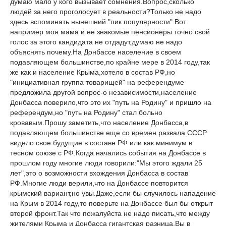
думаю мало у кого вызывает сомнения.Вопрос,сколько
людей за него проголосует в реальности?Только не надо
здесь вспоминать нынешний "пик популярности".Вот
например моя мама и ее знакомые пенсионеры точно свой
голос за этого кандидата не отдадут,думаю не надо
объяснять почему.На Донбассе население в своем
подавляющем большинстве,по крайне мере в 2014 году,так
же как и население Крыма,хотело в состав РФ,но
"инициативная группа товарищей" на референдуме
предложила другой вопрос-о независимости,население
Донбасса поверило,что это их "путь на Родину" и пришло на
референдум,но "путь на Родину" стал больно
кровавым.Прошу заметить,что население Донбасса,в
подавляющем большинстве еще со времен развала СССР
видело свое будущие в составе РФ или как минимум в
тесном союзе с РФ.Когда начались события на Донбассе в
прошлом году многие люди говорили:"Мы этого ждали 25
лет",это о возможности вхождения Донбасса в состав
РФ.Многие люди верили,что на Донбассе повторится
крымский вариант,но увы.Даже,если бы случилось нападение
на Крым в 2014 году,то поверьте на Донбассе был бы открыт
второй фронт.Так что пожалуйста не надо писать,что между
жителями Крыма и Донбасса гигантская разница,Вы в