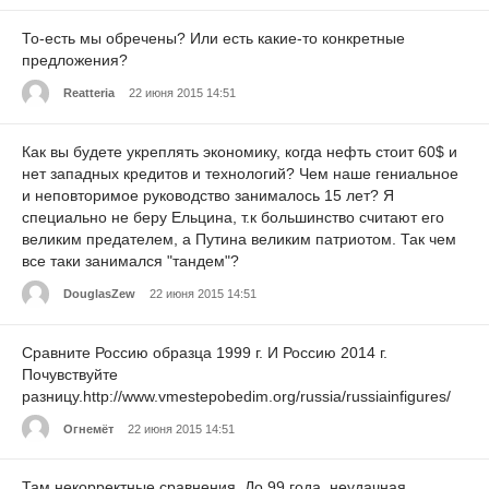
То-есть мы обречены? Или есть какие-то конкретные
предложения?
Reatteria
22 июня 2015 14:51
Как вы будете укреплять экономику, когда нефть стоит 60$ и
нет западных кредитов и технологий? Чем наше гениальное
и неповторимое руководство занималось 15 лет? Я
специально не беру Ельцина, т.к большинство считают его
великим предателем, а Путина великим патриотом. Так чем
все таки занимался "тандем"?
DouglasZew
22 июня 2015 14:51
Сравните Россию образца 1999 г. И Россию 2014 г.
Почувствуйте
разницу.http://www.vmestepobedim.org/russia/russiainfigures/
Огнемёт
22 июня 2015 14:51
Там некорректные сравнения. До 99 года, неудачная