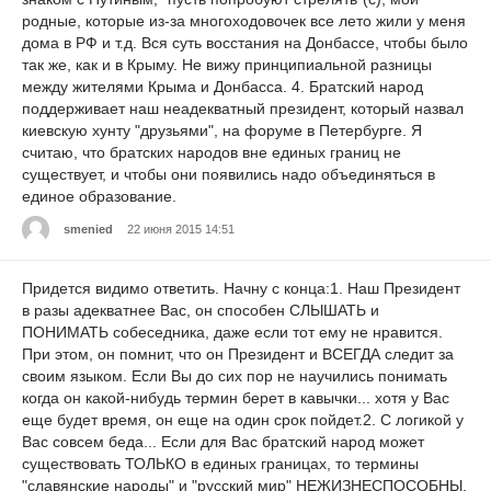
родные, которые из-за многоходовочек все лето жили у меня
дома в РФ и т.д. Вся суть восстания на Донбассе, чтобы было
так же, как и в Крыму. Не вижу принципиальной разницы
между жителями Крыма и Донбасса. 4. Братский народ
поддерживает наш неадекватный президент, который назвал
киевскую хунту "друзьями", на форуме в Петербурге. Я
считаю, что братских народов вне единых границ не
существует, и чтобы они появились надо объединяться в
единое образование.
smenied
22 июня 2015 14:51
Придется видимо ответить. Начну с конца:1. Наш Президент
в разы адекватнее Вас, он способен СЛЫШАТЬ и
ПОНИМАТЬ собеседника, даже если тот ему не нравится.
При этом, он помнит, что он Президент и ВСЕГДА следит за
своим языком. Если Вы до сих пор не научились понимать
когда он какой-нибудь термин берет в кавычки... хотя у Вас
еще будет время, он еще на один срок пойдет.2. С логикой у
Вас совсем беда... Если для Вас братский народ может
существовать ТОЛЬКО в единых границах, то термины
"славянские народы" и "русский мир" НЕЖИЗНЕСПОСОБНЫ,