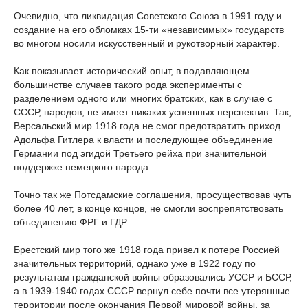
Очевидно, что ликвидация Советского Союза в 1991 году и
создание на его обломках 15-ти «независимых» государств
во многом носили искусственный и рукотворный характер.
Как показывает исторический опыт, в подавляющем
большинстве случаев такого рода эксперименты с
разделением одного или многих братских, как в случае с
СССР, народов, не имеет никаких успешных перспектив. Так,
Версальский мир 1918 года не смог предотвратить приход
Адольфа Гитлера к власти и последующее объединение
Германии под эгидой Третьего рейха при значительной
поддержке немецкого народа.
Точно так же Потсдамские соглашения, просуществовав чуть
более 40 лет, в конце концов, не смогли воспрепятствовать
объединению ФРГ и ГДР.
Брестский мир того же 1918 года привел к потере Россией
значительных территорий, однако уже в 1922 году по
результатам гражданской войны образовались УССР и БССР,
а в 1939-1940 годах СССР вернул себе почти все утерянные
территории после окончания Первой мировой войны, за